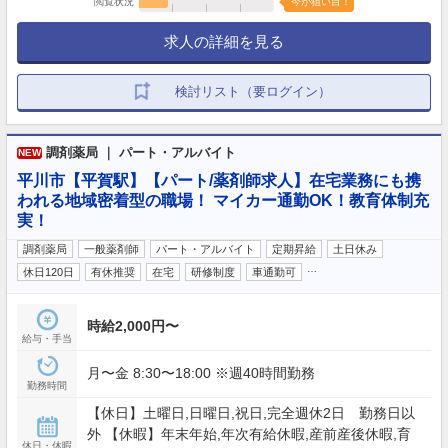
閲覧状況
今が狙い目！
求人の詳細を見る
検討リスト（要ログイン）
調剤薬局 ｜ パート・アルバイト
NEW
平川市【平賀駅】【パート/薬剤師求人】在宅業務にも携
われる地域密着型の職場！ マイカー通勤OK！教育体制充
実！
調剤薬局
一般薬剤師
パート・アルバイト
定期昇給
土日休み
…
休日120日
有休推奨
在宅
研修制度
車通勤可
時給2,000円〜
給与・手当
月〜金 8:30〜18:00 ※週40時間勤務
勤務時間
【休日】土曜日,日曜日,祝日,完全週休2日 勤務日以
外 【休暇】年末年始,年次有給休暇,産前産後休暇,育
休日・休暇