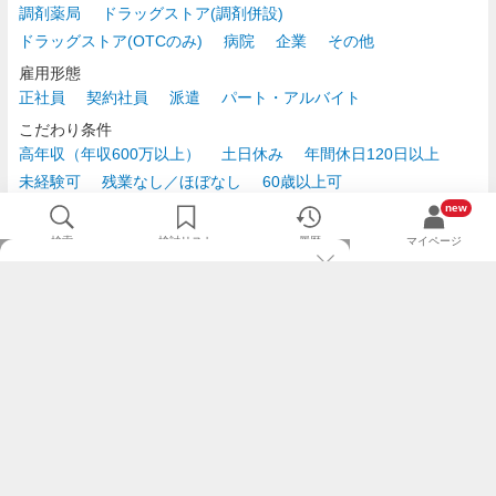
調剤薬局
ドラッグストア(調剤併設)
ドラッグストア(OTCのみ)
病院
企業
その他
雇用形態
正社員
契約社員
派遣
パート・アルバイト
こだわり条件
高年収（年収600万以上）
土日休み
年間休日120日以上
未経験可
残業なし／ほぼなし
60歳以上可
時給2,500円以上
new
検索
検討リスト
履歴
マイページ
TOP
m3.comログインで
求人探しがもっと便利に
最近チェックした求人一覧
薬剤師の転職成功ガイド
希望に合う新着求人を通知
コンサルタントに転職相談
人気求人を通知メールで逃さずキャッチ
検討中の求人を保存
利用規約
個人情報の取り扱いについて
求人をキープして、比較・検討できる
応募フォームの入力が簡単に
基本情報の入力省略で即応募完了