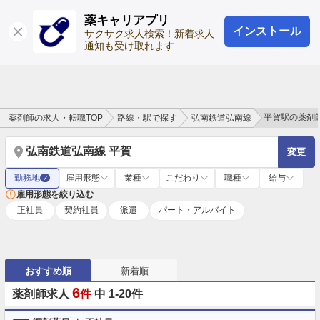
薬キャリアプリ
インストール
ログイン
会員登録
サクサク求人検索！新着求人
通知も受け取れます
平賀駅の薬剤
薬剤師の求人・転職TOP
路線・駅で探す
弘南鉄道弘南線
弘南鉄道弘南線 平賀
変更
勤務地
雇用形態
業種
こだわり
職種
給与
✓
雇用形態を絞り込む
正社員
契約社員
派遣
パート・アルバイト
おすすめ順
新着順
6
薬剤師求人
件
中 1-20件