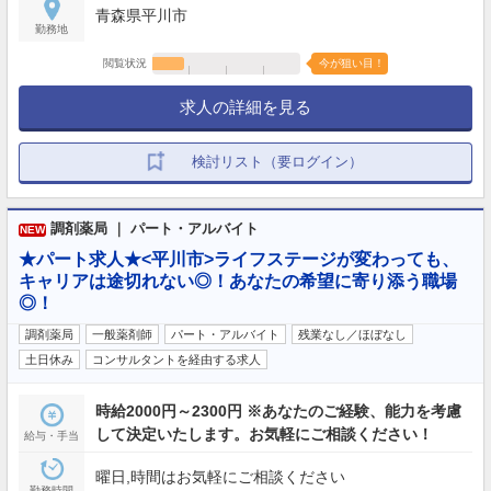
青森県平川市
勤務地
閲覧状況
今が狙い目！
求人の詳細を見る
検討リスト（要ログイン）
調剤薬局 ｜ パート・アルバイト
NEW
★パート求人★<平川市>ライフステージが変わっても、
キャリアは途切れない◎！あなたの希望に寄り添う職場
◎！
調剤薬局
一般薬剤師
パート・アルバイト
残業なし／ほぼなし
土日休み
コンサルタントを経由する求人
時給2000円～2300円 ※あなたのご経験、能力を考慮
して決定いたします。お気軽にご相談ください！
給与・手当
曜日,時間はお気軽にご相談ください
勤務時間