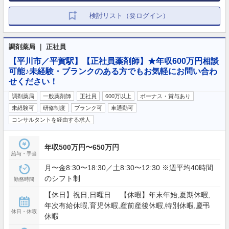
検討リスト（要ログイン）
調剤薬局 ｜ 正社員
【平川市／平賀駅】【正社員薬剤師】★年収600万円相談
可能♪未経験・ブランクのある方でもお気軽にお問い合わ
せください！
調剤薬局
一般薬剤師
正社員
600万以上
ボーナス・賞与あり
未経験可
研修制度
ブランク可
車通勤可
コンサルタントを経由する求人
年収500万円〜650万円
給与・手当
月〜金8:30〜18:30／土8:30〜12:30 ※週平均40時間
のシフト制
勤務時間
【休日】祝日,日曜日 【休暇】年末年始,夏期休暇,
年次有給休暇,育児休暇,産前産後休暇,特別休暇,慶弔
休日・休暇
休暇