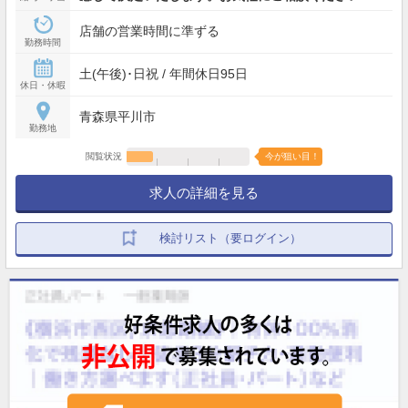
店舗の営業時間に準ずる
勤務時間
土(午後)･日祝 / 年間休日95日
休日・休暇
青森県平川市
勤務地
閲覧状況
今が狙い目！
求人の詳細を見る
検討リスト（要ログイン）