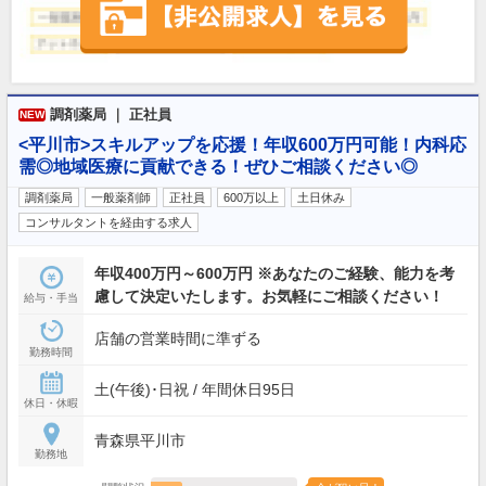
調剤薬局 ｜ 正社員
NEW
<平川市>スキルアップを応援！年収600万円可能！内科応
需◎地域医療に貢献できる！ぜひご相談ください◎
調剤薬局
一般薬剤師
正社員
600万以上
土日休み
コンサルタントを経由する求人
年収400万円～600万円 ※あなたのご経験、能力を考
慮して決定いたします。お気軽にご相談ください！
給与・手当
店舗の営業時間に準ずる
勤務時間
土(午後)･日祝 / 年間休日95日
休日・休暇
青森県平川市
勤務地