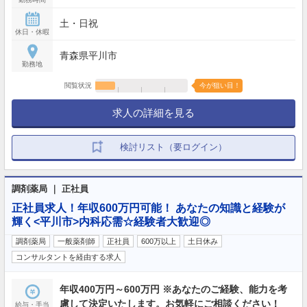
土・日祝
休日・休暇
青森県平川市
勤務地
閲覧状況
今が狙い目！
求人の詳細を見る
検討リスト（要ログイン）
調剤薬局 ｜ 正社員
正社員求人！年収600万円可能！ あなたの知識と経験が
輝く<平川市>内科応需☆経験者大歓迎◎
調剤薬局
一般薬剤師
正社員
600万以上
土日休み
コンサルタントを経由する求人
年収400万円～600万円 ※あなたのご経験、能力を考
慮して決定いたします。お気軽にご相談ください！
給与・手当