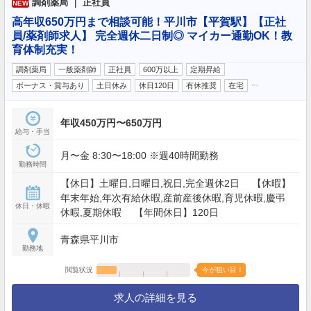
調剤薬局 ｜ 正社員
NEW
高年収650万円まで相談可能！平川市【平賀駅】【正社
員/薬剤師求人】 完全週休二日制◎ マイカー通勤OK！教
育体制充実！
調剤薬局
一般薬剤師
正社員
600万以上
定期昇給
…
ボーナス・賞与あり
土日休み
休日120日
有休推奨
在宅
年収450万円〜650万円
給与・手当
月〜金 8:30〜18:00 ※週40時間勤務
勤務時間
【休日】土曜日,日曜日,祝日,完全週休2日 【休暇】
年末年始,年次有給休暇,産前産後休暇,育児休暇,慶弔
休日・休暇
休暇,夏期休暇 【年間休日】120日
青森県平川市
勤務地
閲覧状況
今が狙い目！
求人の詳細を見る