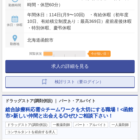
時間・休憩60分）
勤務時間
年間休日：114日(月9〜10回) ・有給休暇（初年度
10日、有給積立制度あり：最高369日）産前産後休暇
休日・休暇
・特別休暇、慶弔休暇
北海道函館市
勤務地
閲覧状況
今が狙い目！
求人の詳細を見る
検討リスト（要ログイン）
ドラッグストア(調剤併設) ｜ パート・アルバイト
総合診療科応需☆チームワークを大切にする職場！<函館
市>新しい仲間と出会える◎ぜひご相談下さい！
ドラッグストア(調剤併設)
一般薬剤師
パート・アルバイト
一人薬剤師
コンサルタントを経由する求人