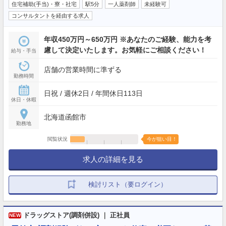
住宅補助(手当)・寮・社宅
駅5分
一人薬剤師
未経験可
コンサルタントを経由する求人
年収450万円～650万円 ※あなたのご経験、能力を考
慮して決定いたします。お気軽にご相談ください！
給与・手当
店舗の営業時間に準ずる
勤務時間
日祝 / 週休2日 / 年間休日113日
休日・休暇
北海道函館市
勤務地
閲覧状況
今が狙い目！
求人の詳細を見る
検討リスト（要ログイン）
ドラッグストア(調剤併設) ｜ 正社員
NEW