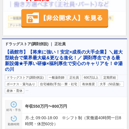
ドラッグストア(調剤併設) ｜ 正社員
【函館市】【将来に強い！安定×成長の大手企業】＼超大
型統合で業界最大級&更なる進化！／ 調剤専念できる最
新設備★手厚い研修×福利厚生で安心のキャリアを！＠湯
の川
ドラッグストア(調剤併設)
一般薬剤師
正社員
600万以上
定期昇給
ボーナス・賞与あり
住宅補助(手当)・寮・社宅
有休推奨
大手（50店舗）
…
産休・育休
年収550万円〜800万円
給与・手当
月-土 09:00-18:00 ※シフト制（実働週40時間一日8
時間・休憩60分）
勤務時間