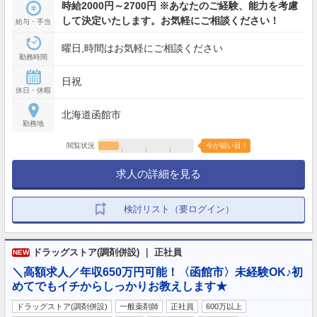
時給2000円～2700円 ※あなたのご経験、能力を考慮
して決定いたします。お気軽にご相談ください！
給与・手当
曜日,時間はお気軽にご相談ください
勤務時間
日祝
休日・休暇
北海道函館市
勤務地
閲覧状況
今が狙い目！
求人の詳細を見る
検討リスト（要ログイン）
ドラッグストア(調剤併設) ｜ 正社員
NEW
＼高額求人／年収650万円可能！〈函館市〉未経験OK♪初
めてでもイチからしっかりお教えします★
ドラッグストア(調剤併設)
一般薬剤師
正社員
600万以上