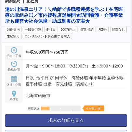
調剤薬局 ｜ 正社員
湯の川温泉エリア！＼函館で多職種連携を学ぶ！在宅医
療の取組み◎／市内複数店舗展開★訪問看護・介護事業
所も運営★社会保障・助成制度の充実★
調剤薬局
一般薬剤師
正社員
600万以上
定期昇給
駅5分
転勤なし
未経験可
コンサルタントを経由する求人
年収500万円〜750万円
給与・手当
月〜金：9:00〜18:00（休憩90分） 土：9:00〜12:00
勤務時間
日祝+他平日で1回半休 有給休暇 年末年始 夏季休暇
慶弔休暇 出産・育児休暇（実績あり）
休日・休暇
北海道函館市
勤務地
閲覧状況
今が狙い目！
求人の詳細を見る