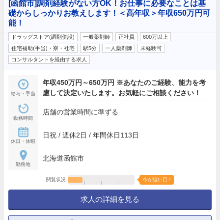
[函館市]調剤経験がない方OK！お仕事に必要なことは基
礎からしっかりお教えします！＜高年収＞年収650万円可
能！
ドラッグストア(調剤併設)
一般薬剤師
正社員
600万以上
住宅補助(手当)・寮・社宅
駅5分
一人薬剤師
未経験可
コンサルタントを経由する求人
年収450万円～650万円 ※あなたのご経験、能力を考
慮して決定いたします。お気軽にご相談ください！
給与・手当
店舗の営業時間に準ずる
勤務時間
日祝 / 週休2日 / 年間休日113日
休日・休暇
北海道函館市
勤務地
閲覧状況
今が狙い目！
求人の詳細を見る