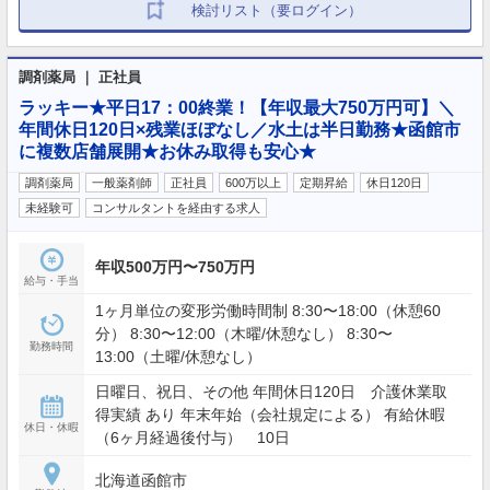
検討リスト（要ログイン）
調剤薬局 ｜ 正社員
ラッキー★平日17：00終業！【年収最大750万円可】＼
年間休日120日×残業ほぼなし／水土は半日勤務★函館市
に複数店舗展開★お休み取得も安心★
調剤薬局
一般薬剤師
正社員
600万以上
定期昇給
休日120日
未経験可
コンサルタントを経由する求人
年収500万円〜750万円
給与・手当
1ヶ月単位の変形労働時間制 8:30〜18:00（休憩60
分） 8:30〜12:00（木曜/休憩なし） 8:30〜
勤務時間
13:00（土曜/休憩なし）
日曜日、祝日、その他 年間休日120日 介護休業取
得実績 あり 年末年始（会社規定による） 有給休暇
休日・休暇
（6ヶ月経過後付与） 10日
北海道函館市