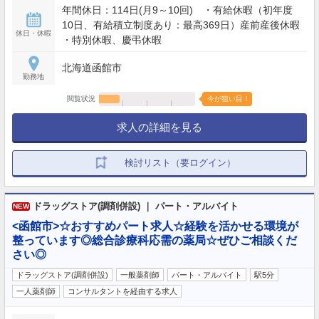
年間休日：114日(月9～10回) ・有給休暇（初年度
10日、有給積立制度あり：最高369日）産前産後休暇
休日・休暇
・特別休暇、慶弔休暇
北海道函館市
勤務地
閲覧状況
今が狙い目！
求人の詳細を見る
検討リスト（要ログイン）
ドラッグストア(調剤併設) ｜ パート・アルバイト
NEW
<函館市>☆おすすめパート求人☆経験を活かせる環境が
整っています◎総合診療科応需の薬局☆ぜひご相談くだ
さい◎
ドラッグストア(調剤併設)
一般薬剤師
パート・アルバイト
駅5分
一人薬剤師
コンサルタントを経由する求人