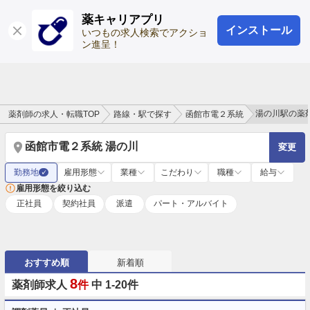
薬キャリアプリ
インストール
ログイン
会員登録
いつもの求人検索でアクショ
ン進呈！
湯の川駅の薬
薬剤師の求人・転職TOP
路線・駅で探す
函館市電２系統
函館市電２系統 湯の川
変更
勤務地
雇用形態
業種
こだわり
職種
給与
✓
雇用形態を絞り込む
正社員
契約社員
派遣
パート・アルバイト
おすすめ順
新着順
8
薬剤師求人
件
中 1-20件