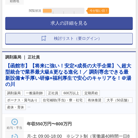
勤務地
閲覧状況
今が狙い目！
求人の詳細を見る
検討リスト（要ログイン）
調剤薬局 ｜ 正社員
【函館市】【将来に強い！安定×成長の大手企業】＼超大
型統合で業界最大級&更なる進化！／ 調剤専念できる最
新設備★手厚い研修×福利厚生で安心のキャリアを！＠湯
の川
調剤薬局
一般薬剤師
正社員
600万以上
定期昇給
ボーナス・賞与あり
住宅補助(手当)・寮・社宅
有休推奨
大手（50店舗）
…
産休・育休
年収550万円〜800万円
給与・手当
月-土 09:00-18:00 ※シフト制（実働週40時間一日8