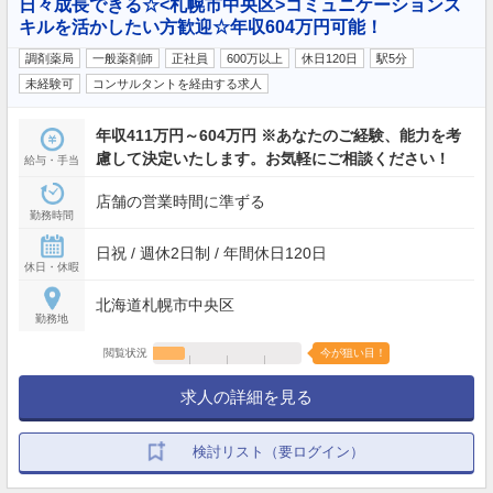
日々成長できる☆<札幌市中央区>コミュニケーションス
キルを活かしたい方歓迎☆年収604万円可能！
調剤薬局
一般薬剤師
正社員
600万以上
休日120日
駅5分
未経験可
コンサルタントを経由する求人
年収411万円～604万円 ※あなたのご経験、能力を考
慮して決定いたします。お気軽にご相談ください！
給与・手当
店舗の営業時間に準ずる
勤務時間
日祝 / 週休2日制 / 年間休日120日
休日・休暇
北海道札幌市中央区
勤務地
閲覧状況
今が狙い目！
求人の詳細を見る
検討リスト（要ログイン）