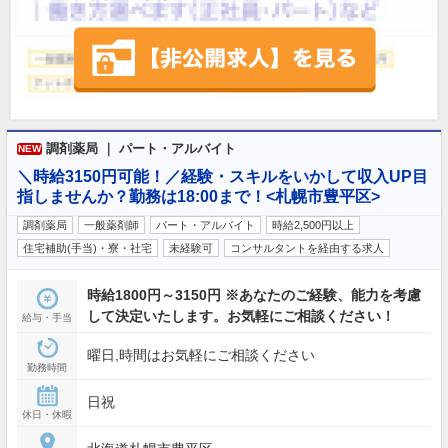
調剤薬局 ｜ パート・アルバイト
NEW
＼時給3150円可能！／経験・スキルをいかして収入UP目
指しませんか？勤務は18:00まで！<札幌市豊平区>
調剤薬局
一般薬剤師
パート・アルバイト
時給2,500円以上
住宅補助(手当)・寮・社宅
未経験可
コンサルタントを経由する求人
時給1800円～3150円 ※あなたのご経験、能力を考慮
して決定いたします。お気軽にご相談ください！
給与・手当
曜日,時間はお気軽にご相談ください
勤務時間
日祝
休日・休暇