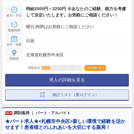
時給2000円～2250円 ※あなたのご経験、能力を考慮
して決定いたします。お気軽にご相談ください！
給与・手当
曜日,時間はお気軽にご相談ください
勤務時間
日祝
休日・休暇
北海道札幌市中央区
勤務地
閲覧状況
今が狙い目！
求人の詳細を見る
検討リスト（要ログイン）
調剤薬局 ｜ パート・アルバイト
NEW
★パート求人★<札幌市中央区>新しい環境で経験を活か
せます！患者様とのふれあいを大切にする薬局！