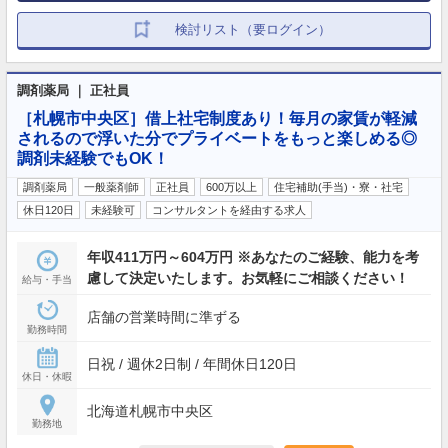
検討リスト（要ログイン）
調剤薬局 ｜ 正社員
［札幌市中央区］借上社宅制度あり！毎月の家賃が軽減
されるので浮いた分でプライベートをもっと楽しめる◎
調剤未経験でもOK！
調剤薬局
一般薬剤師
正社員
600万以上
住宅補助(手当)・寮・社宅
休日120日
未経験可
コンサルタントを経由する求人
年収411万円～604万円 ※あなたのご経験、能力を考
慮して決定いたします。お気軽にご相談ください！
給与・手当
店舗の営業時間に準ずる
勤務時間
日祝 / 週休2日制 / 年間休日120日
休日・休暇
北海道札幌市中央区
勤務地