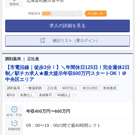
北海道札幌市豊平区
勤務地
閲覧状況
今が狙い目！
求人の詳細を見る
検討リスト（要ログイン）
調剤薬局 ｜ 正社員
【市電沿線｜徒歩3分！】＼年間休日125日！完全週休2日
制／駅チカ求人★最大提示年収600万円スタートOK！＠
中央区エリア
調剤薬局
一般薬剤師
正社員
600万以上
休日120日
有休推奨
…
駅5分
転勤なし
未経験可
60歳以上
年収400万円〜600万円
給与・手当
09：00〜19：00の間で週40時間シフト
勤務時間