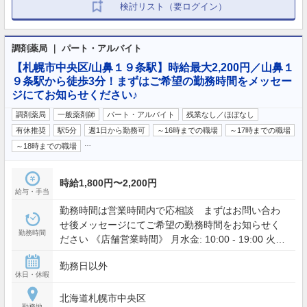
検討リスト（要ログイン）
調剤薬局 ｜ パート・アルバイト
【札幌市中央区/山鼻１９条駅】時給最大2,200円／山鼻１
９条駅から徒歩3分！まずはご希望の勤務時間をメッセー
ジにてお知らせください♪
調剤薬局
一般薬剤師
パート・アルバイト
残業なし／ほぼなし
有休推奨
駅5分
週1日から勤務可
～16時までの職場
～17時までの職場
…
～18時までの職場
時給1,800円〜2,200円
給与・手当
勤務時間は営業時間内で応相談 まずはお問い合わ
せ後メッセージにてご希望の勤務時間をお知らせく
勤務時間
ださい 《店舗営業時間》 月水金: 10:00 - 19:00 火木:
10:00 - 18:00
勤務日以外
休日・休暇
北海道札幌市中央区
勤務地