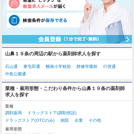
山鼻１９条の周辺の駅から薬剤師求人を探す
石山通
東屯田通
幌南小学校前
静修学園前
行啓通
中島公園通
業種・雇用形態・こだわり条件から山鼻１９条の薬剤師
求人を探す
業種
調剤薬局
ドラッグストア(調剤併設)
ドラッグストア(OTCのみ)
病院
企業
その他
雇用形態