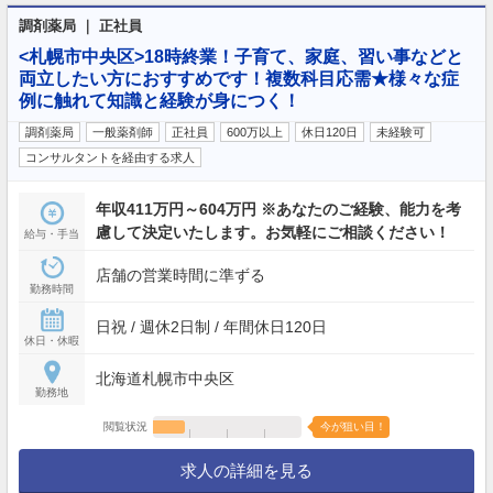
調剤薬局 ｜ 正社員
<札幌市中央区>18時終業！子育て、家庭、習い事などと
両立したい方におすすめです！複数科目応需★様々な症
例に触れて知識と経験が身につく！
調剤薬局
一般薬剤師
正社員
600万以上
休日120日
未経験可
コンサルタントを経由する求人
年収411万円～604万円 ※あなたのご経験、能力を考
慮して決定いたします。お気軽にご相談ください！
給与・手当
店舗の営業時間に準ずる
勤務時間
日祝 / 週休2日制 / 年間休日120日
休日・休暇
北海道札幌市中央区
勤務地
閲覧状況
今が狙い目！
求人の詳細を見る