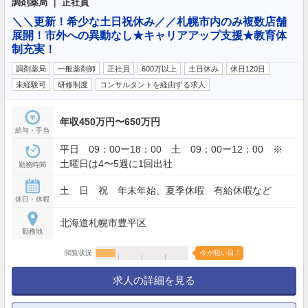
調剤薬局 ｜ 正社員
＼＼更新！希少な土日祝休み／／札幌市内のみ複数店舗
展開！市外への異動なし★キャリアアップ支援★教育体
制充実！
調剤薬局
一般薬剤師
正社員
600万以上
土日休み
休日120日
未経験可
研修制度
コンサルタントを経由する求人
年収450万円〜650万円
給与・手当
平日 09：00ー18：00 土 09：00ー12：00 ※
土曜日は4〜5週に1回出社
勤務時間
土 日 祝 年末年始、夏季休暇 有給休暇など
休日・休暇
北海道札幌市豊平区
勤務地
閲覧状況
今が狙い目！
求人の詳細を見る