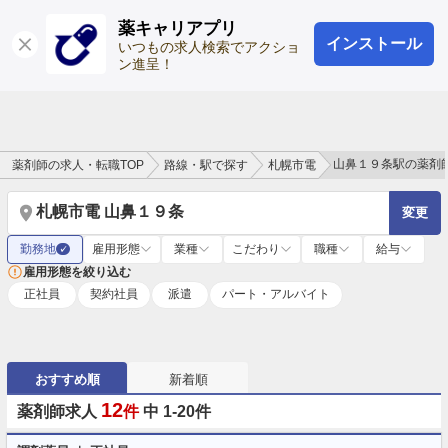
薬キャリアプリ
インストール
ログイン
会員登録
いつもの求人検索でアクショ
ン進呈！
山鼻１９条駅の薬剤
薬剤師の求人・転職TOP
路線・駅で探す
札幌市電
札幌市電 山鼻１９条
変更
勤務地
雇用形態
業種
こだわり
職種
給与
✓
雇用形態を絞り込む
正社員
契約社員
派遣
パート・アルバイト
おすすめ順
新着順
12
薬剤師求人
件
中 1-20件