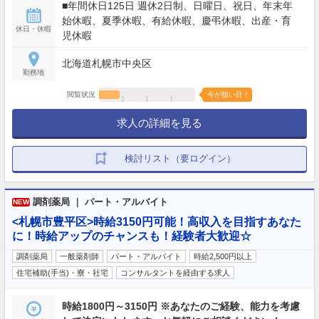
■年間休日125日 週休2日制、日曜日、祝日、年末年
始休暇、夏季休暇、有給休暇、慶弔休暇、出産・育
休日・休暇
児休暇
北海道札幌市中央区
勤務地
閲覧状況
今が狙い目！
求人の詳細を見る
検討リスト（要ログイン）
調剤薬局 ｜ パート・アルバイト
NEW
<札幌市豊平区>時給3150円可能！高収入を目指すあなた
に！時給アップのチャンスも！経験者大歓迎☆
調剤薬局
一般薬剤師
パート・アルバイト
時給2,500円以上
住宅補助(手当)・寮・社宅
コンサルタントを経由する求人
時給1800円～3150円 ※あなたのご経験、能力を考慮