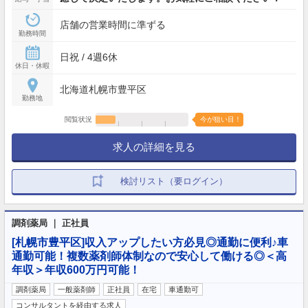
店舗の営業時間に準ずる
勤務時間
日祝 / 4週6休
休日・休暇
北海道札幌市豊平区
勤務地
閲覧状況
今が狙い目！
求人の詳細を見る
検討リスト（要ログイン）
調剤薬局 ｜ 正社員
[札幌市豊平区]収入アップしたい方必見◎通勤に便利♪車
通勤可能！複数薬剤師体制なので安心して働ける◎＜高
年収＞年収600万円可能！
調剤薬局
一般薬剤師
正社員
在宅
車通勤可
コンサルタントを経由する求人