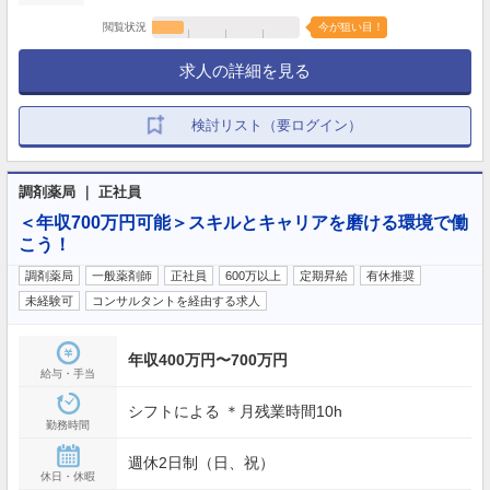
閲覧状況
今が狙い目！
求人の詳細を見る
検討リスト（要ログイン）
調剤薬局 ｜ 正社員
＜年収700万円可能＞スキルとキャリアを磨ける環境で働
こう！
調剤薬局
一般薬剤師
正社員
600万以上
定期昇給
有休推奨
未経験可
コンサルタントを経由する求人
年収400万円〜700万円
給与・手当
シフトによる ＊月残業時間10h
勤務時間
週休2日制（日、祝）
休日・休暇