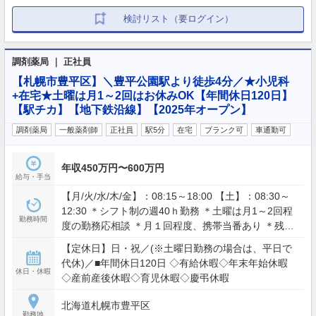
検討リスト（要ログイン）
調剤薬局 ｜ 正社員
【札幌市豊平区】＼豊平公園駅より徒歩4分／★小児科
+在宅★土曜は月1～2回はお休みOK【年間休日120日】
【駅チカ】【地下鉄沿線】【2025年オープン】
調剤薬局
一般薬剤師
正社員
駅5分
在宅
ブランク可
車通勤可
年収450万円〜600万円
給与・手当
【月/火/水/木/金】：08:15～18:00 【土】：08:30～
12:30 ＊シフト制の週40ｈ勤務 ＊土曜は月1～2回程
勤務時間
度の勤務応相談 ＊月１回程度、携帯当番あり ＊残業
ほぼなし
【定休日】日・祝／(※土曜日勤務の場合は、平日で
代休)／■年間休日120日 ◇有給休暇◇年末年始休暇
休日・休暇
◇産前産後休暇◇育児休暇◇慶弔休暇
北海道札幌市豊平区
勤務地