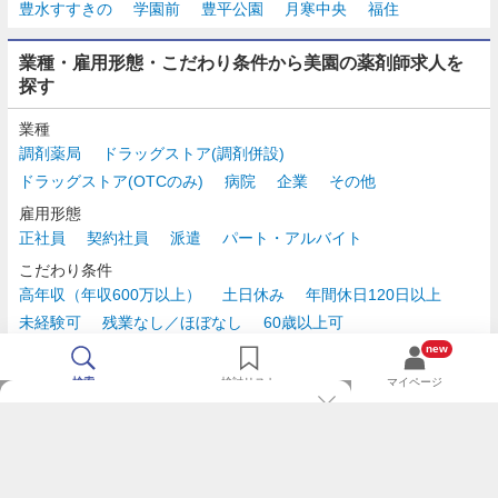
豊水すすきの
学園前
豊平公園
月寒中央
福住
業種・雇用形態・こだわり条件から美園の薬剤師求人を
探す
業種
調剤薬局
ドラッグストア(調剤併設)
ドラッグストア(OTCのみ)
病院
企業
その他
雇用形態
正社員
契約社員
派遣
パート・アルバイト
こだわり条件
高年収（年収600万以上）
土日休み
年間休日120日以上
未経験可
残業なし／ほぼなし
60歳以上可
時給2,500円以上
new
検索
検討リスト
マイページ
TOP
m3.comログインで
求人探しがもっと便利に
最近チェックした求人一覧
薬剤師の転職成功ガイド