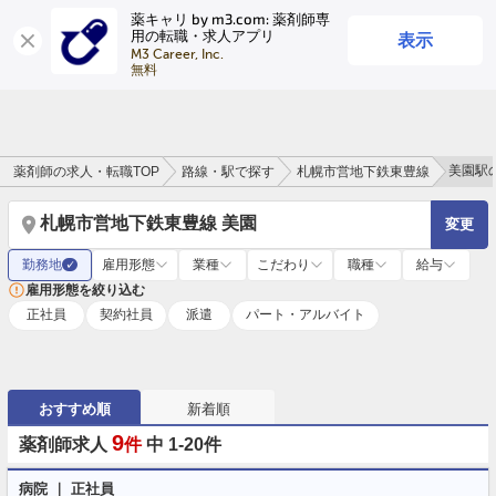
薬キャリ by m3.com: 薬剤師専
表示
用の転職・求人アプリ
ログイン
会員登録
M3 Career, Inc.

無料
美園駅
薬剤師の求人・転職TOP
路線・駅で探す
札幌市営地下鉄東豊線
札幌市営地下鉄東豊線 美園
変更
勤務地
雇用形態
業種
こだわり
職種
給与
✓
雇用形態を絞り込む
正社員
契約社員
派遣
パート・アルバイト
おすすめ順
新着順
9
薬剤師求人
件
中 1-20件
病院 ｜ 正社員