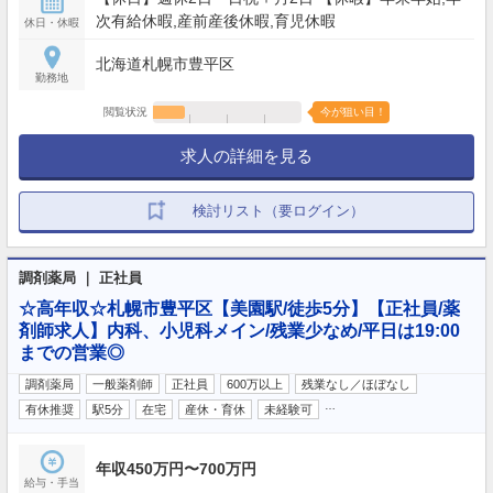
次有給休暇,産前産後休暇,育児休暇
休日・休暇
北海道札幌市豊平区
勤務地
閲覧状況
今が狙い目！
求人の詳細を見る
検討リスト（要ログイン）
調剤薬局 ｜ 正社員
☆高年収☆札幌市豊平区【美園駅/徒歩5分】【正社員/薬
剤師求人】内科、小児科メイン/残業少なめ/平日は19:00
までの営業◎
調剤薬局
一般薬剤師
正社員
600万以上
残業なし／ほぼなし
…
有休推奨
駅5分
在宅
産休・育休
未経験可
年収450万円〜700万円
給与・手当