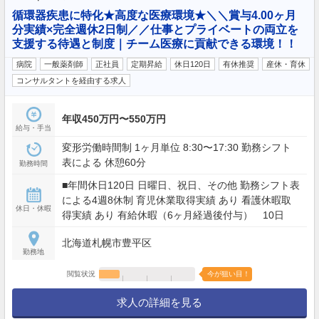
循環器疾患に特化★高度な医療環境★＼＼賞与4.00ヶ月
分実績×完全週休2日制／／仕事とプライベートの両立を
支援する待遇と制度｜チーム医療に貢献できる環境！！
病院
一般薬剤師
正社員
定期昇給
休日120日
有休推奨
産休・育休
コンサルタントを経由する求人
年収450万円〜550万円
給与・手当
変形労働時間制 1ヶ月単位 8:30〜17:30 勤務シフト
表による 休憩60分
勤務時間
■年間休日120日 日曜日、祝日、その他 勤務シフト表
による4週8休制 育児休業取得実績 あり 看護休暇取
休日・休暇
得実績 あり 有給休暇（6ヶ月経過後付与） 10日
北海道札幌市豊平区
勤務地
閲覧状況
今が狙い目！
求人の詳細を見る