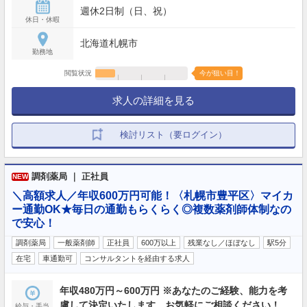
週休2日制（日、祝）
休日・休暇
北海道札幌市
勤務地
閲覧状況
今が狙い目！
求人の詳細を見る
検討リスト（要ログイン）
調剤薬局 ｜ 正社員
NEW
＼高額求人／年収600万円可能！〈札幌市豊平区〉マイカ
ー通勤OK★毎日の通勤もらくらく◎複数薬剤師体制なの
で安心！
調剤薬局
一般薬剤師
正社員
600万以上
残業なし／ほぼなし
駅5分
在宅
車通勤可
コンサルタントを経由する求人
年収480万円～600万円 ※あなたのご経験、能力を考
慮して決定いたします。お気軽にご相談ください！
給与・手当