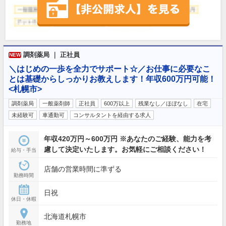
調剤薬局 ｜ 正社員
NEW
＼はじめの一歩を全力でサポート☆／お仕事に必要なこ
とは基礎からしっかりお教えします！年収600万円可能！
<札幌市>
調剤薬局
一般薬剤師
正社員
600万以上
残業なし／ほぼなし
在宅
未経験可
車通勤可
コンサルタントを経由する求人
年収420万円～600万円 ※あなたのご経験、能力を考
慮して決定いたします。お気軽にご相談ください！
給与・手当
店舗の営業時間に準ずる
勤務時間
日祝
休日・休暇
北海道札幌市
勤務地