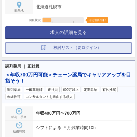
北海道札幌市
勤務地
閲覧状況
今が狙い目！
求人の詳細を見る
検討リスト（要ログイン）
調剤薬局 ｜ 正社員
＜年収700万円可能＞チェーン薬局でキャリアアップを目
指そう！
調剤薬局
一般薬剤師
正社員
600万以上
定期昇給
有休推奨
未経験可
コンサルタントを経由する求人
年収400万円〜700万円
給与・手当
シフトによる ＊月残業時間10h
勤務時間