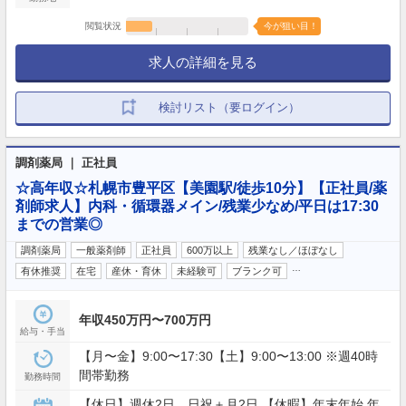
閲覧状況
今が狙い目！
求人の詳細を見る
検討リスト（要ログイン）
調剤薬局 ｜ 正社員
☆高年収☆札幌市豊平区【美園駅/徒歩10分】【正社員/薬
剤師求人】内科・循環器メイン/残業少なめ/平日は17:30
までの営業◎
調剤薬局
一般薬剤師
正社員
600万以上
残業なし／ほぼなし
…
有休推奨
在宅
産休・育休
未経験可
ブランク可
年収450万円〜700万円
給与・手当
【月〜金】9:00〜17:30【土】9:00〜13:00 ※週40時
間帯勤務
勤務時間
【休日】週休2日 日祝＋月2日 【休暇】年末年始,年