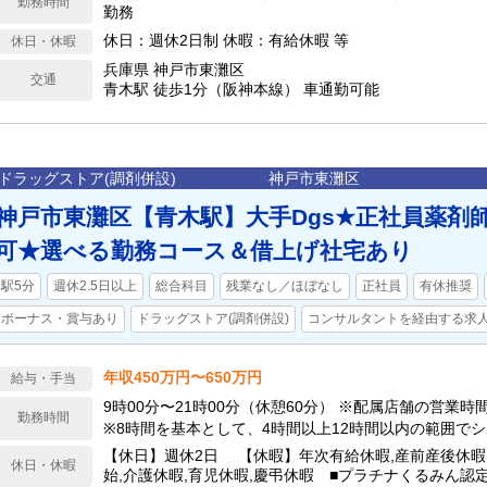
勤務時間
勤務
休日：週休2日制 休暇：有給休暇 等
休日・休暇
兵庫県 神戸市東灘区
交通
青木駅 徒歩1分（阪神本線） 車通勤可能
ドラッグストア(調剤併設)
神戸市東灘区
神戸市東灘区【青木駅】大手Dgs★正社員薬剤師
可★選べる勤務コース＆借上げ社宅あり
駅5分
週休2.5日以上
総合科目
残業なし／ほぼなし
正社員
有休推奨
ボーナス・賞与あり
ドラッグストア(調剤併設)
コンサルタントを経由する求
年収450万円〜650万円
給与・手当
9時00分〜21時00分（休憩60分） ※配属店舗の営業
勤務時間
※8時間を基本として、4時間以上12時間以内の範囲で
【休日】週休2日 【休暇】年次有給休暇,産前産後休暇
休日・休暇
始,介護休暇,育児休暇,慶弔休暇 ■プラチナくるみん