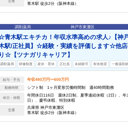
交通
青木駅 徒歩2分（阪神本線）
調剤薬局
神戸市東灘区
☆青木駅エキチカ！年収水準高めの求人♪【神戸
木駅/正社員】☆経験・実績を評価します☆他
り☆【ツナガリキャリア】
調剤薬局
研修制度
産休・育休
正社員
未経験可
有休推奨
一般薬剤
年収480万円〜600万円
給与・手当
シフト制 1ヶ月変形労働時間制 週40時間勤務
勤務時間
年間休日116日 週休2日制、夏季連続休暇（2日）、年
休日・休暇
日）、慶弔休暇、特別休暇
兵庫県 神戸市東灘区
交通
青木駅 徒歩2分（阪神本線）