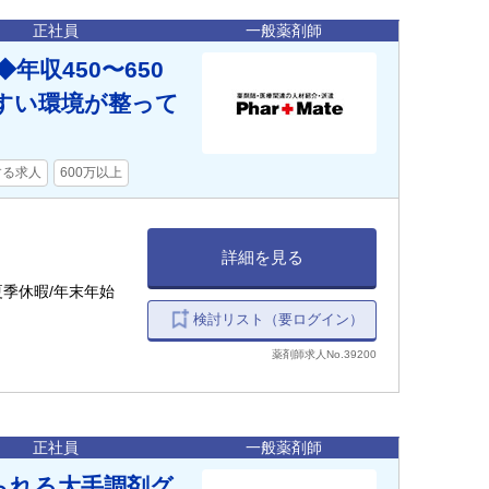
正社員
一般薬剤師
年収450〜650
すい環境が整って
する求人
600万以上
詳細を見る
夏季休暇/年末年始
検討リスト（要ログイン）
薬剤師求人No.39200
正社員
一般薬剤師
られる大手調剤グ