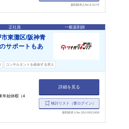
薬剤師求人No.E-0170
正社員
一般薬剤師
市東灘区/阪神青
店のサポートもあ
師
コンサルタントを経由する求人
詳細を見る
末年始休暇（4
検討リスト（要ログイン）
薬剤師求人No.SSJ-0921908