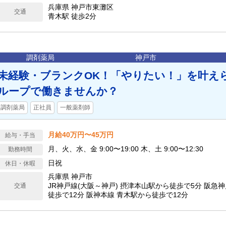
・育児休暇（お子さまが2歳になった次の4月末まで） 
兵庫県 神戸市東灘区
交通
（小学6年生を終えるまで最大3時間短縮可能） ・配偶
青木駅 徒歩2分
前2日） 【年間休日】116日
調剤薬局
神戸市
未経験・ブランクOK！「やりたい！」を叶え
ループで働きませんか？
調剤薬局
正社員
一般薬剤師
月給40万円〜45万円
給与・手当
月、火、水、金 9:00〜19:00 木、土 9:00〜12:30
勤務時間
日祝
休日・休暇
兵庫県 神戸市
JR神戸線(大阪～神戸) 摂津本山駅から徒歩で5分 阪急
交通
徒歩で12分 阪神本線 青木駅から徒歩で12分