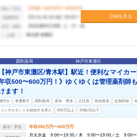
詳細を見る
調剤薬局
神戸市東灘区
【神戸市東灘区/青木駅】駅近！便利なマイカー
年収500〜600万円！》ゆくゆくは管理薬剤師
けます！
駅5分
車通勤可
調剤薬局
産休・育休
正社員
有休推奨
定期昇給
コンサルタントを経由する求人
600万以上
30枚/日以下
年収500万円〜600万円
給与・手当
月火水金 9:00〜19:30／木 9:00〜19:00／土 9:00