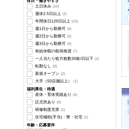
休日・働きやすさ
土日休み
(
10
)
週休2.5日以上
(
2
)
年間休日120日以上
(
15
)
週1日から勤務可
(
0
)
週2日から勤務可
(
0
)
週3日から勤務可
(
0
)
有給休暇の取得推奨
(
7
)
一人当たり処方枚数30枚/日以下
(
2
)
転勤なし
(
0
)
新規オープン
(
2
)
大手（50店舗以上）
(
1
)
福利厚生・待遇
産休・育休実績あり
(
4
)
託児所あり
(
0
)
研修制度充実
(
2
)
住宅補助(手当)・寮・社宅
(
2
)
年齢・応募要件