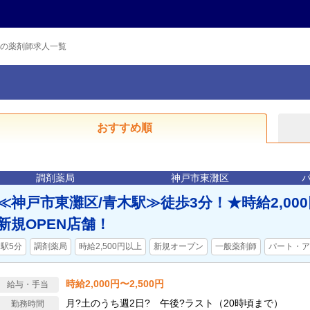
の薬剤師求人一覧
おすすめ順
調剤薬局
神戸市東灘区
≪神戸市東灘区/青木駅≫徒歩3分！★時給2,000円
新規OPEN店舗！
駅5分
調剤薬局
時給2,500円以上
新規オープン
一般薬剤師
パート・ア
時給2,000円〜2,500円
給与・手当
月?土のうち週2日? 午後?ラスト（20時頃まで）
勤務時間