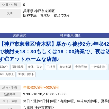
0
休日・休暇
兵庫県 神戸市東灘区
交通
阪神本線 青木駅 徒歩で3分
調剤薬局
神戸市東灘区
【神戸市東灘区/青木駅】駅から徒歩2分♪年収42
で検討★18：30もしくは19：00終業で、夜
す◎アットホームな店舗♪
駅5分
調剤薬局
産休・育休
正社員
有休推奨
定期昇給
一般薬剤師
600万以上
30枚/日以下
年収420万円〜520万円
給与・手当
9:30〜18:30／10:00〜19:00
勤務時間
休日：週休2日制 休暇：有給休暇、年末年始休暇、夏季
休日・休暇
兵庫県 神戸市東灘区