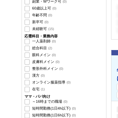
副業・Wワーク可
(
0
)
60歳以上可
(
0
)
年齢不問
(
0
)
新卒可
(
0
)
未経験可
(
15
)
応需科目・業務内容
一人薬剤師
(
0
)
総合科目
(
2
)
眼科メイン
(
0
)
皮膚科メイン
(
0
)
整形外科メイン
(
0
)
漢方
(
0
)
オンライン服薬指導
(
0
)
在宅
(
1
)
ママ・パパ向け
～16時までの職場
(
0
)
短時間勤務(1日4h以下)
(
0
)
短時間勤務(1日6h以下)
(
0
)