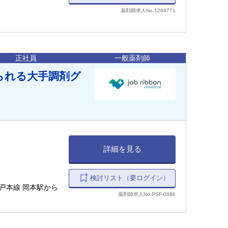
・短時間勤務制度
薬剤師求人No.1269771
者出産休暇（出産
正社員
一般薬剤師
られる大手調剤グ
詳細を見る
検討リスト（要ログイン）
神戸本線 岡本駅から
薬剤師求人No.PSF-0886