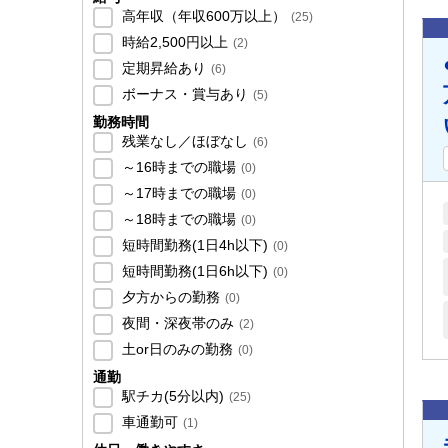
高年収（年収600万以上）
(
25
)
時給2,500円以上
(
2
)
定期昇給あり
(
6
)
ボーナス・賞与あり
(
5
)
勤務時間
残業なし／ほぼなし
(
6
)
～16時までの職場
(
0
)
～17時までの職場
(
0
)
～18時までの職場
(
0
)
短時間勤務(1日4h以下)
(
0
)
短時間勤務(1日6h以下)
(
0
)
夕方からの勤務
(
0
)
夜間・深夜帯のみ
(
2
)
土or日のみの勤務
(
0
)
通勤
駅チカ(5分以内)
(
25
)
車通勤可
(
1
)