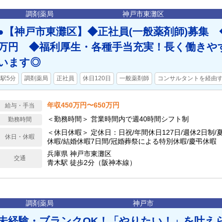
調剤薬局
神戸市東灘区
●【神戸市東灘区】◆正社員(一般薬剤師)募集 ◆
万円 ◆福利厚生・各種手当充実！長く働きや
います◎
駅5分
調剤薬局
正社員
休日120日
一般薬剤師
コンサルタントを経由
年収450万円〜650万円
給与・手当
＜勤務時間＞ 営業時間内で週40時間シフト制
勤務時間
＜休日休暇＞ 定休日：日祝/年間休日127日/週休2日制/
休日・休暇
休暇/結婚休暇7日間/冠婚葬祭による特別休暇/慶弔休暇
兵庫県 神戸市東灘区
交通
青木駅 徒歩2分（阪神本線）
調剤薬局
神戸市
未経験・ブランクOK！「やりたい！」を叶え