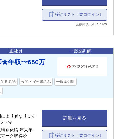
検討リスト（要ログイン）
薬剤師求人No.A-0165
正社員
一般薬剤師
★年収〜650万
定期昇給
夜間・深夜帯のみ
一般薬剤師
人
時間により異なります
詳細を見る
シフト制
,特別休暇,年末年
検討リスト（要ログイン）
認定マーク取得済