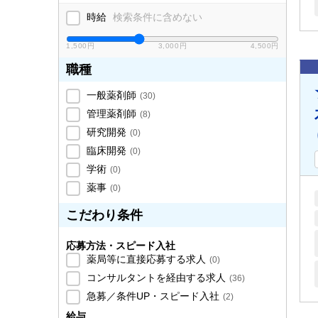
時給
検索条件に含めない
1,500円
3,000円
4,500円
職種
一般薬剤師
(
30
)
管理薬剤師
(
8
)
研究開発
(
0
)
臨床開発
(
0
)
学術
(
0
)
薬事
(
0
)
こだわり条件
応募方法・スピード入社
薬局等に直接応募する求人
(
0
)
コンサルタントを経由する求人
(
36
)
急募／条件UP・スピード入社
(
2
)
給与