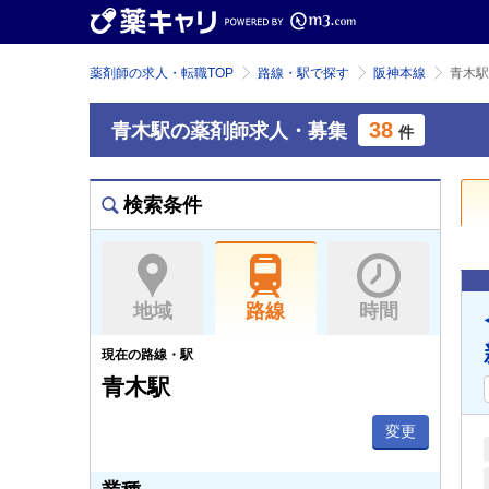
薬剤師の求人・転職TOP
路線・駅で探す
阪神本線
青木駅
38
青木駅の薬剤師求人・募集
件
検索条件
地域
路線
時間
現在の路線・駅
青木駅
変更