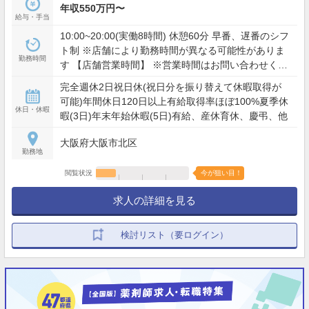
年収550万円〜
給与・手当
10:00~20:00(実働8時間) 休憩60分 早番、遅番のシフ
ト制 ※店舗により勤務時間が異なる可能性がありま
勤務時間
す 【店舗営業時間】 ※営業時間はお問い合わせくだ
さい
完全週休2日祝日休(祝日分を振り替えて休暇取得が
可能)年間休日120日以上有給取得率ほぼ100%夏季休
休日・休暇
暇(3日)年末年始休暇(5日)有給、産休育休、慶弔、他
大阪府大阪市北区
勤務地
閲覧状況
今が狙い目！
求人の詳細を見る
検討リスト（要ログイン）