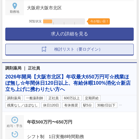
大阪府大阪市北区
勤務地
閲覧状況
今が狙い目！
求人の詳細を見る
検討リスト（要ログイン）
調剤薬局 ｜ 正社員
2026年開局【大阪市北区】年収最大650万円可☆残業ほ
ぼ無し☆年間休日120日以上、有給休暇100%消化☆新店
立ち上げに携わりたい方へ
調剤薬局
一般薬剤師
正社員
600万以上
定期昇給
…
残業なし／ほぼなし
休日120日
有休推奨
駅5分
30枚/日以下
年収500万円〜650万円
給与・手当
シフト制 1日実働8時間勤務