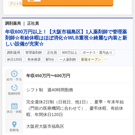
調剤薬局 ｜ 正社員
年収600万円以上！【大阪市福島区】1人薬剤師で管理薬
剤師☆有給休暇はほぼ消化☆WLB重視☆綺麗な内装と新
しい設備が充実☆
調剤薬局
管理薬剤師
正社員
600万以上
ボーナス・賞与あり
…
休日120日
有休推奨
駅5分
一人薬剤師
新規オープン
年収450万円〜600万円
給与・手当
シフト制 週40時間勤務
勤務時間
完全週休2日制（日祝日、他1日）、夏季・年末年始
（門前の医療機関に合わせて）、慶弔休暇、有給休
休日・休暇
暇、年間休日120日
大阪府大阪市福島区
勤務地