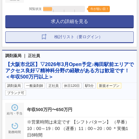
閲覧状況
今が狙い目！
求人の詳細を見る
検討リスト（要ログイン）
調剤薬局 ｜ 正社員
【大阪市北区】▽2026年3月Open予定♪梅田駅前エリアで
アクセス良好▽精神科分野の経験がある方は歓迎です！
＜年収500万円以上＞
調剤薬局
一般薬剤師
正社員
休日120日
駅5分
新規オープン
ブランク可
年収500万円〜650万円
給与・手当
※営業時間は未定です 【シフトパターン】 （早番）
10：00～19：00 （遅番）11：00～20：00 ＊実働1
勤務時間
日8時間