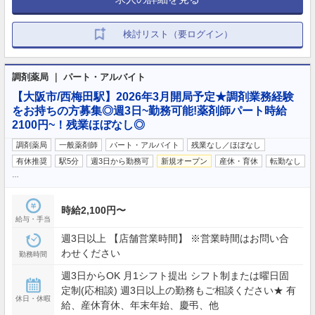
検討リスト（要ログイン）
調剤薬局 ｜ パート・アルバイト
【大阪市/西梅田駅】2026年3月開局予定★調剤業務経験
をお持ちの方募集◎週3日~勤務可能!薬剤師パート時給
2100円~！残業ほぼなし◎
調剤薬局
一般薬剤師
パート・アルバイト
残業なし／ほぼなし
有休推奨
駅5分
週3日から勤務可
新規オープン
産休・育休
転勤なし
…
時給2,100円〜
給与・手当
週3日以上 【店舗営業時間】 ※営業時間はお問い合
わせください
勤務時間
週3日からOK 月1シフト提出 シフト制または曜日固
定制(応相談) 週3日以上の勤務もご相談ください★ 有
休日・休暇
給、産休育休、年末年始、慶弔、他