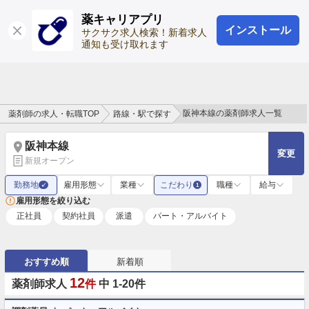
薬キャリアプリ
インストール
ログイン
会員登録
サクサク求人検索！新着求人
通知も受け取れます
阪神本線の薬剤師求人一覧
薬剤師の求人・転職TOP
路線・駅で探す
阪神本線
変更
新規オープン
勤務地
雇用形態
業種
こだわり
職種
給与
✓
1
雇用形態を絞り込む
正社員
契約社員
派遣
パート・アルバイト
おすすめ順
新着順
12
薬剤師求人
件
中 1-20件