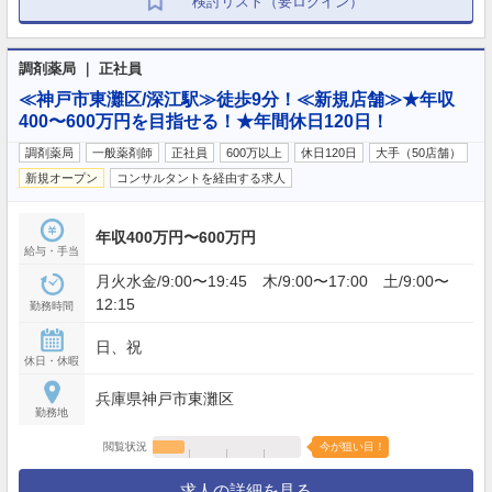
検討リスト（要ログイン）
調剤薬局 ｜ 正社員
≪神戸市東灘区/深江駅≫徒歩9分！≪新規店舗≫★年収
400〜600万円を目指せる！★年間休日120日！
調剤薬局
一般薬剤師
正社員
600万以上
休日120日
大手（50店舗）
新規オープン
コンサルタントを経由する求人
年収400万円〜600万円
給与・手当
月火水金/9:00〜19:45 木/9:00〜17:00 土/9:00〜
12:15
勤務時間
日、祝
休日・休暇
兵庫県神戸市東灘区
勤務地
閲覧状況
今が狙い目！
求人の詳細を見る