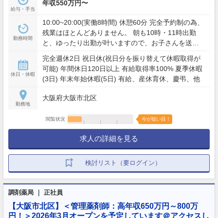
年収550万円〜
給与・手当
10:00~20:00(実働8時間) 休憩60分 完全予約制の為、
残業はほとんどありません。 朝も10時・11時出勤
勤務時間
と、ゆったり出勤が叶いますので、お子さんを送っ
てからでも余裕をもって出勤できます。 ※店舗によ
完全週休2日 祝日休(祝日分を振り替えて休暇取得が
り勤務時間が異なる可能性がございます 【店舗営業
可能) 年間休日120日以上 有給取得率100% 夏季休暇
時間】 ※店舗時間はお問い合わせください
休日・休暇
(3日) 年末年始休暇(5日) 有給、産休育休、慶弔、他
大阪府大阪市北区
勤務地
閲覧状況
今が狙い目！
求人の詳細を見る
検討リスト（要ログイン）
調剤薬局 ｜ 正社員
【大阪市北区】＜管理薬剤師：高年収650万円～800万
円！＞2026年3月オープンを予定しています＠アクセスし