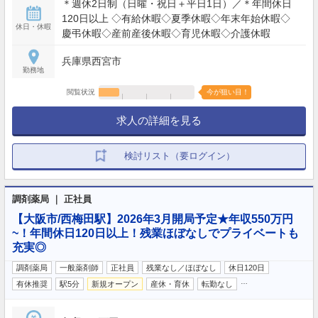
＊週休2日制（日曜・祝日＋平日1日）／＊年間休日
120日以上 ◇有給休暇◇夏季休暇◇年末年始休暇◇
休日・休暇
慶弔休暇◇産前産後休暇◇育児休暇◇介護休暇
兵庫県西宮市
勤務地
閲覧状況
今が狙い目！
求人の詳細を見る
検討リスト（要ログイン）
調剤薬局 ｜ 正社員
【大阪市/西梅田駅】2026年3月開局予定★年収550万円
~！年間休日120日以上！残業ほぼなしでプライベートも
充実◎
調剤薬局
一般薬剤師
正社員
残業なし／ほぼなし
休日120日
…
有休推奨
駅5分
新規オープン
産休・育休
転勤なし