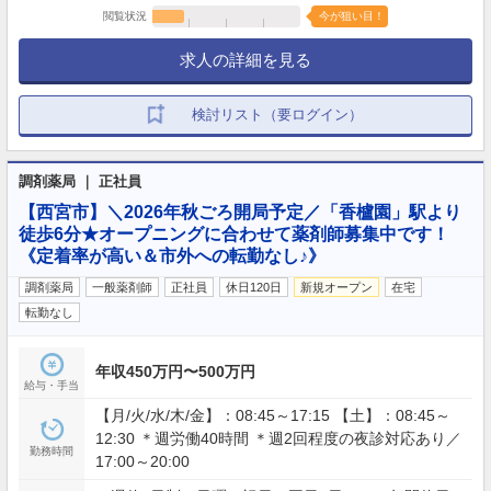
閲覧状況
今が狙い目！
求人の詳細を見る
検討リスト（要ログイン）
調剤薬局 ｜ 正社員
【西宮市】＼2026年秋ごろ開局予定／「香櫨園」駅より
徒歩6分★オープニングに合わせて薬剤師募集中です！
《定着率が高い＆市外への転勤なし♪》
調剤薬局
一般薬剤師
正社員
休日120日
新規オープン
在宅
転勤なし
年収450万円〜500万円
給与・手当
【月/火/水/木/金】：08:45～17:15 【土】：08:45～
12:30 ＊週労働40時間 ＊週2回程度の夜診対応あり／
勤務時間
17:00～20:00