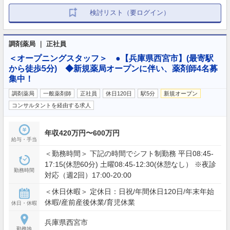
検討リスト（要ログイン）
調剤薬局 ｜ 正社員
＜オープニングスタッフ＞ ●【兵庫県西宮市】(最寄駅
から徒歩5分) ◆新規薬局オープンに伴い、薬剤師4名募
集中！
調剤薬局
一般薬剤師
正社員
休日120日
駅5分
新規オープン
コンサルタントを経由する求人
年収420万円〜600万円
給与・手当
＜勤務時間＞ 下記の時間でシフト制勤務 平日08:45-
17:15(休憩60分) 土曜08:45-12:30(休憩なし） ※夜診
勤務時間
対応（週2回）17:00-20:00
＜休日休暇＞ 定休日：日祝/年間休日120日/年末年始
休暇/産前産後休業/育児休業
休日・休暇
兵庫県西宮市
勤務地