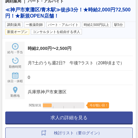
調剤薬局 ｜ パート・アルバイト
≪神戸市東灘区/青木駅≫徒歩3分！★時給2,000円?2,500
円！★新規OPEN店舗！
調剤薬局
一般薬剤師
パート・アルバイト
時給2,500円以上
駅5分
新規オープン
コンサルタントを経由する求人
時給2,000円〜2,500円
給与・手当
月?土のうち週2日? 午後?ラスト（20時頃まで）
勤務時間
0
休日・休暇
兵庫県神戸市東灘区
勤務地
閲覧状況
今が狙い目！
求人の詳細を見る
検討リスト（要ログイン）