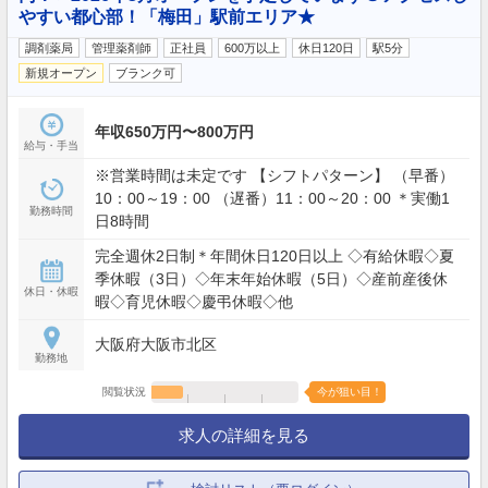
やすい都心部！「梅田」駅前エリア★
調剤薬局
管理薬剤師
正社員
600万以上
休日120日
駅5分
新規オープン
ブランク可
年収650万円〜800万円
給与・手当
※営業時間は未定です 【シフトパターン】 （早番）
10：00～19：00 （遅番）11：00～20：00 ＊実働1
勤務時間
日8時間
完全週休2日制＊年間休日120日以上 ◇有給休暇◇夏
季休暇（3日）◇年末年始休暇（5日）◇産前産後休
休日・休暇
暇◇育児休暇◇慶弔休暇◇他
大阪府大阪市北区
勤務地
閲覧状況
今が狙い目！
求人の詳細を見る