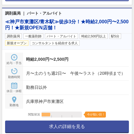
調剤薬局 ｜ パート・アルバイト
≪神戸市東灘区/青木駅≫徒歩3分！★時給2,000円〜2,500
円！★新規OPEN店舗！
調剤薬局
一般薬剤師
パート・アルバイト
時給2,500円以上
駅5分
新規オープン
コンサルタントを経由する求人
時給2,000円〜2,500円
給与・手当
月〜土のうち週2日〜 午後〜ラスト（20時頃まで）
勤務時間
勤務日以外
休日・休暇
兵庫県神戸市東灘区
勤務地
閲覧状況
今が狙い目！
求人の詳細を見る