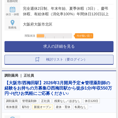
勤務時間
完全週休2日制、年末年始、夏季休暇（3日）、慶弔
休暇、有給休暇（消化率100%）年間休日120日以上
休日・休暇
大阪府大阪市北区
勤務地
閲覧状況
今が狙い目！
求人の詳細を見る
検討リスト（要ログイン）
調剤薬局 ｜ 正社員
【大阪市/西梅田駅】2026年3月開局予定★管理薬剤師の
経験をお持ちの方募集◎西梅田駅から徒歩1分/年収550万
円~/ぜひお気軽にご応募ください♪
調剤薬局
管理薬剤師
正社員
残業なし／ほぼなし
休日120日
…
有休推奨
駅5分
新規オープン
産休・育休
転勤なし