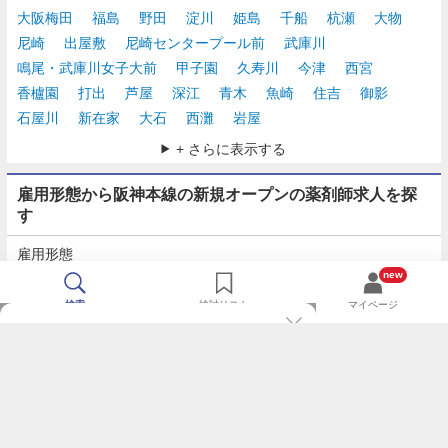
大阪梅田
福島
野田
淀川
姫島
千船
杭瀬
大物
尼崎
出屋敷
尼崎センタープール前
武庫川
鳴尾・武庫川女子大前
甲子園
久寿川
今津
西宮
香櫨園
打出
芦屋
深江
青木
魚崎
住吉
御影
石屋川
新在家
大石
西灘
岩屋
+ さらに表示する
雇用形態から阪神本線の新規オープンの薬剤師求人を探
す
雇用形態
正社員
契約社員
派遣
パート・アルバイト
new
検索
検討リスト
マイページ
TOP
m3.comログインで
求人探しがもっと便利に
最近チェックした求人一覧
薬剤師の転職成功ガイド
希望に合う新着求人を通知
コンサルタントに転職相談
人気求人を通知メールで逃さずキャッチ