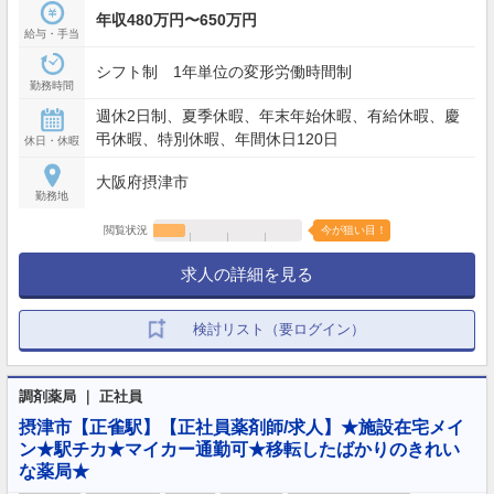
年収480万円〜650万円
給与・手当
シフト制 1年単位の変形労働時間制
勤務時間
週休2日制、夏季休暇、年末年始休暇、有給休暇、慶
弔休暇、特別休暇、年間休日120日
休日・休暇
大阪府摂津市
勤務地
閲覧状況
今が狙い目！
求人の詳細を見る
検討リスト（要ログイン）
調剤薬局 ｜ 正社員
摂津市【正雀駅】【正社員薬剤師/求人】★施設在宅メイ
ン★駅チカ★マイカー通勤可★移転したばかりのきれい
な薬局★