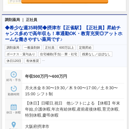
調剤薬局 ｜ 正社員
◆希少な週35時間◆摂津市【正雀駅】【正社員】昇給チ
ャンス多めで高年収も！車通勤OK・教育充実◎アットホ
ームな働きやすい薬局です♪
調剤薬局
一般薬剤師
正社員
600万以上
定期昇給
ボーナス・賞与あり
住宅補助(手当)・寮・社宅
残業なし／ほぼなし
…
休日120日
有休推奨
年収500万円〜600万円
給与・手当
月火水金 8:30〜19:30／木 9:00〜17:00／土 8:30〜
15:00 シフト制
勤務時間
【休日】日曜日,祝日 他シフトによる 【休暇】年末
年始,介護休暇,年次有給休暇,産前産後休暇,育児休暇,
休日・休暇
特別休暇,慶弔休暇
大阪府摂津市