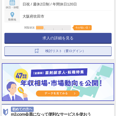
日祝 / 週休2日制 / 年間休日120日
休日・休暇
大阪府吹田市
勤務地
閲覧状況
今が狙い目！
求人の詳細を見る
検討リスト（要ログイン）
初めての方へ
m3.com会員になって便利なサービスを使おう