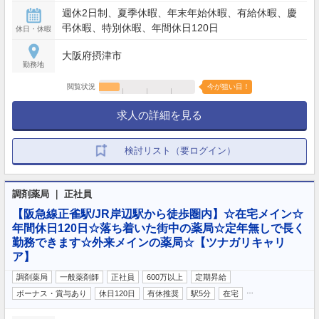
週休2日制、夏季休暇、年末年始休暇、有給休暇、慶
弔休暇、特別休暇、年間休日120日
休日・休暇
大阪府摂津市
勤務地
閲覧状況
今が狙い目！
求人の詳細を見る
検討リスト（要ログイン）
調剤薬局 ｜ 正社員
【阪急線正雀駅/JR岸辺駅から徒歩圏内】☆在宅メイン☆
年間休日120日☆落ち着いた街中の薬局☆定年無しで長く
勤務できます☆外来メインの薬局☆【ツナガリキャリ
ア】
調剤薬局
一般薬剤師
正社員
600万以上
定期昇給
…
ボーナス・賞与あり
休日120日
有休推奨
駅5分
在宅