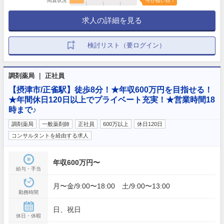
閲覧状況
今が狙い目！
求人の詳細を見る
検討リスト（要ログイン）
調剤薬局 ｜ 正社員
【摂津市/正雀駅】徒歩8分！★年収600万円を目指せる！
★年間休日120日以上でプライベート充実！★営業時間18
時まで♪
調剤薬局
一般薬剤師
正社員
600万以上
休日120日
コンサルタントを経由する求人
年収600万円〜
給与・手当
月〜金/9:00〜18:00 土/9:00〜13:00
勤務時間
日、祝日
休日・休暇