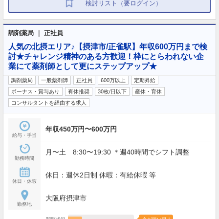
検討リスト（要ログイン）
調剤薬局 ｜ 正社員
人気の北摂エリア♪【摂津市/正雀駅】年収600万円まで検
討★チャレンジ精神のある方歓迎！枠にとらわれない企
業にて薬剤師として更にステップアップ★
調剤薬局
一般薬剤師
正社員
600万以上
定期昇給
ボーナス・賞与あり
有休推奨
30枚/日以下
産休・育休
コンサルタントを経由する求人
年収450万円〜600万円
給与・手当
月〜土 8:30〜19:30 ＊週40時間でシフト調整
勤務時間
休日：週休2日制 休暇：有給休暇 等
休日・休暇
大阪府摂津市
勤務地