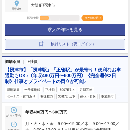
大阪府摂津市
勤務地
閲覧状況
今が狙い目！
求人の詳細を見る
検討リスト（要ログイン）
調剤薬局 ｜ 正社員
【摂津市】「摂津駅」「正雀駅」が最寄り！便利なお車
通勤もOK♪《年収480万円〜600万円》《完全週休2日
制》仕事とプライベートの両立が可能♪
調剤薬局
一般薬剤師
正社員
600万以上
定期昇給
…
ボーナス・賞与あり
有休推奨
30枚/日以下
産休・育休
車通勤可
年収480万円〜600万円
給与・手当
月・火・水・金 9:00〜19:00／木 9:00〜17:00／
土 9:00〜13:00 ＊1ヶ月単位の変形労働時間制