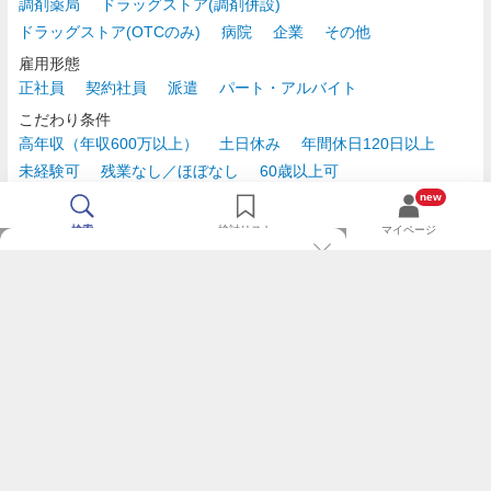
調剤薬局
ドラッグストア(調剤併設)
ドラッグストア(OTCのみ)
病院
企業
その他
雇用形態
正社員
契約社員
派遣
パート・アルバイト
こだわり条件
高年収（年収600万以上）
土日休み
年間休日120日以上
未経験可
残業なし／ほぼなし
60歳以上可
時給2,500円以上
new
検索
検討リスト
マイページ
TOP
m3.comログインで
求人探しがもっと便利に
最近チェックした求人一覧
薬剤師の転職成功ガイド
希望に合う新着求人を通知
コンサルタントに転職相談
人気求人を通知メールで逃さずキャッチ
検討中の求人を保存
利用規約
個人情報の取り扱いについて
求人をキープして、比較・検討できる
応募フォームの入力が簡単に
基本情報の入力省略で即応募完了