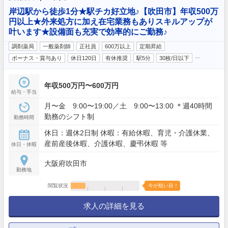
岸辺駅から徒歩1分★駅チカ好立地♪【吹田市】年収500万
円以上★外来処方に加え在宅業務もありスキルアップが
叶います★設備面も充実で効率的にご勤務♪
調剤薬局
一般薬剤師
正社員
600万以上
定期昇給
…
ボーナス・賞与あり
休日120日
有休推奨
駅5分
30枚/日以下
年収500万円〜600万円
給与・手当
月〜金 9:00〜19:00／土 9:00〜13:00 ＊週40時間
勤務のシフト制
勤務時間
休日：週休2日制 休暇：有給休暇、育児・介護休業、
産前産後休暇、介護休暇、慶弔休暇 等
休日・休暇
大阪府吹田市
勤務地
閲覧状況
今が狙い目！
求人の詳細を見る