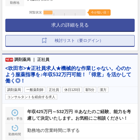
勤務地
閲覧状況
今が狙い目！
求人の詳細を見る
検討リスト（要ログイン）
調剤薬局 ｜ 正社員
NEW
<吹田市>★正社員求人★機械的な作業じゃない。心のか
よう服薬指導を♪年収532万円可能！「得意」を活かして
働く◎！
調剤薬局
一般薬剤師
正社員
休日120日
駅5分
漢方
コンサルタントを経由する求人
年収425万円～532万円 ※あなたのご経験、能力を考
慮して決定いたします。お気軽にご相談ください！
給与・手当
勤務地の営業時間に準ずる
勤務時間