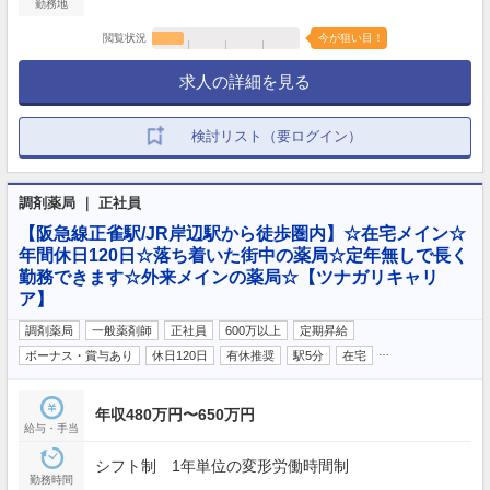
勤務地
閲覧状況
今が狙い目！
求人の詳細を見る
検討リスト（要ログイン）
調剤薬局 ｜ 正社員
【阪急線正雀駅/JR岸辺駅から徒歩圏内】☆在宅メイン☆
年間休日120日☆落ち着いた街中の薬局☆定年無しで長く
勤務できます☆外来メインの薬局☆【ツナガリキャリ
ア】
調剤薬局
一般薬剤師
正社員
600万以上
定期昇給
…
ボーナス・賞与あり
休日120日
有休推奨
駅5分
在宅
年収480万円〜650万円
給与・手当
シフト制 1年単位の変形労働時間制
勤務時間