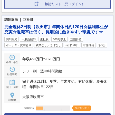
検討リスト（要ログイン）
調剤薬局 ｜ 正社員
完全週休2日制【吹田市】年間休日約120日☆福利厚生が
充実☆退職率は低く、長期的に働きやすい環境です☆
調剤薬局
一般薬剤師
正社員
600万以上
定期昇給
…
ボーナス・賞与あり
残業なし／ほぼなし
休日120日
有休推奨
駅5分
年収450万円〜620万円
給与・手当
シフト制 週40時間勤務
勤務時間
完全週休2日制、夏季、年末年始、有給休暇、慶弔休
暇、年間休日122日
休日・休暇
大阪府吹田市
勤務地
閲覧状況
今が狙い目！