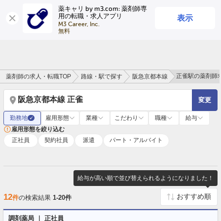
薬キャリ by m3.com: 薬剤師専
表示
用の転職・求人アプリ
ログイン
会員登録
M3 Career, Inc.

無料
正雀駅の薬剤師
薬剤師の求人・転職TOP
路線・駅で探す
阪急京都本線
阪急京都本線 正雀
変更
勤務地
雇用形態
業種
こだわり
職種
給与
✓
雇用形態を絞り込む
正社員
契約社員
派遣
パート・アルバイト
給与が高い順で並び替えられるようになりました！
12
件
の検索結果
1-20件
調剤薬局 ｜ 正社員