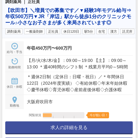
調剤薬局 ｜ 正社員
【吹田市】＼増員での募集です／▼経験3年モデル給与⇒
年収500万円▼JR「岸辺」駅から徒歩1分のクリニックモ
ール♪小さなお子さまが多く来局されています◎
調剤薬局
一般薬剤師
正社員
休日120日
駅5分
在宅
漢方
託児所
年収450万円〜600万円
給与・手当
【月/火/水/木/金】：09:00～19:00 【土】：09:00～
13:00 ＊週40時間のシフト制 ＊残業月平均0～5時間
勤務時間
＊週休2日制（定休日：日曜・祝日）／＊年間休日
122日（2024年度実績） ◇有給休暇◇年末年始休暇
休日・休暇
◇慶弔休暇◇育児休暇◇産前産後休暇◇介護休暇
大阪府吹田市
勤務地
閲覧状況
今が狙い目！
求人の詳細を見る