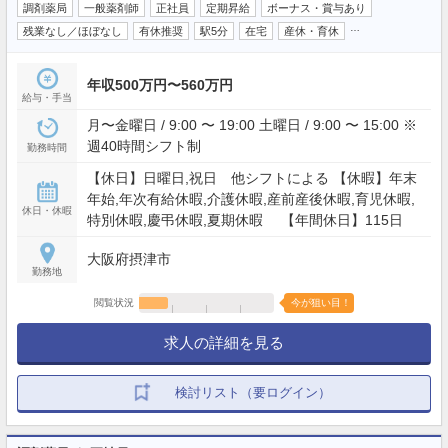
調剤薬局
一般薬剤師
正社員
定期昇給
ボーナス・賞与あり
…
残業なし／ほぼなし
有休推奨
駅5分
在宅
産休・育休
年収500万円〜560万円
給与・手当
月〜金曜日 / 9:00 〜 19:00 土曜日 / 9:00 〜 15:00 ※
週40時間シフト制
勤務時間
【休日】日曜日,祝日 他シフトによる 【休暇】年末
年始,年次有給休暇,介護休暇,産前産後休暇,育児休暇,
休日・休暇
特別休暇,慶弔休暇,夏期休暇 【年間休日】115日
大阪府摂津市
勤務地
閲覧状況
今が狙い目！
求人の詳細を見る
検討リスト（要ログイン）