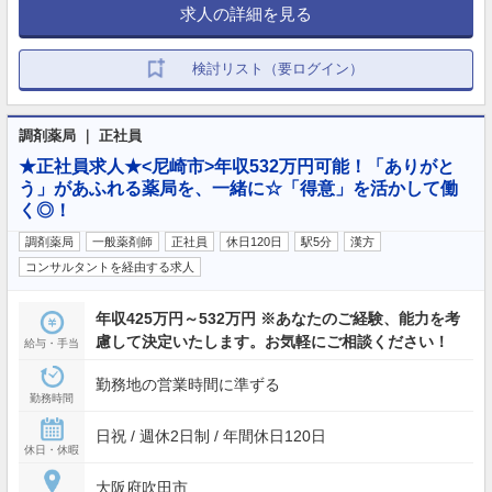
求人の詳細を見る
検討リスト（要ログイン）
調剤薬局 ｜ 正社員
★正社員求人★<尼崎市>年収532万円可能！「ありがと
う」があふれる薬局を、一緒に☆「得意」を活かして働
く◎！
調剤薬局
一般薬剤師
正社員
休日120日
駅5分
漢方
コンサルタントを経由する求人
年収425万円～532万円 ※あなたのご経験、能力を考
慮して決定いたします。お気軽にご相談ください！
給与・手当
勤務地の営業時間に準ずる
勤務時間
日祝 / 週休2日制 / 年間休日120日
休日・休暇
大阪府吹田市