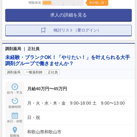
閲覧状況
今が狙い目！
求人の詳細を見る
検討リスト（要ログイン）
調剤薬局 ｜ 正社員
未経験・ブランクOK！「やりたい！」を叶えられる大手
調剤グループで働きませんか？
調剤薬局
一般薬剤師
正社員
月給40万円〜45万円
給与・手当
月・火・水・木・金 9:00-18:00 土 9:00〜13:00
勤務時間
日・祝
休日・休暇
和歌山県和歌山市
勤務地