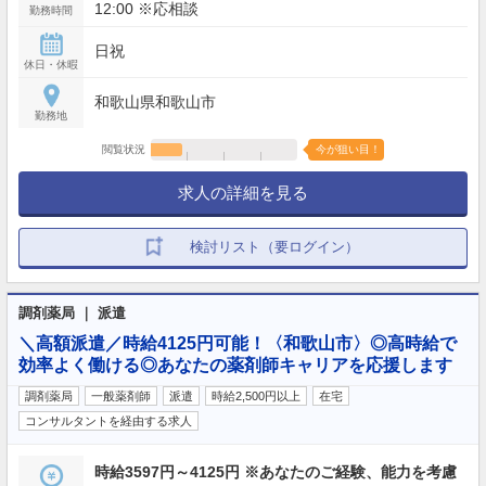
12:00 ※応相談
勤務時間
日祝
休日・休暇
和歌山県和歌山市
勤務地
閲覧状況
今が狙い目！
求人の詳細を見る
検討リスト（要ログイン）
調剤薬局 ｜ 派遣
＼高額派遣／時給4125円可能！〈和歌山市〉◎高時給で
効率よく働ける◎あなたの薬剤師キャリアを応援します
調剤薬局
一般薬剤師
派遣
時給2,500円以上
在宅
コンサルタントを経由する求人
時給3597円～4125円 ※あなたのご経験、能力を考慮