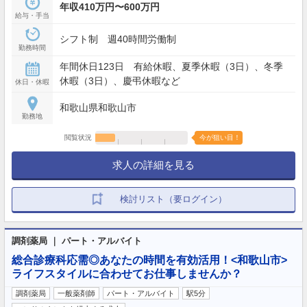
年収410万円〜600万円
給与・手当
シフト制 週40時間労働制
勤務時間
年間休日123日 有給休暇、夏季休暇（3日）、冬季
休暇（3日）、慶弔休暇など
休日・休暇
和歌山県和歌山市
勤務地
閲覧状況
今が狙い目！
求人の詳細を見る
検討リスト（要ログイン）
調剤薬局 ｜ パート・アルバイト
総合診療科応需◎あなたの時間を有効活用！<和歌山市>
ライフスタイルに合わせてお仕事しませんか？
調剤薬局
一般薬剤師
パート・アルバイト
駅5分