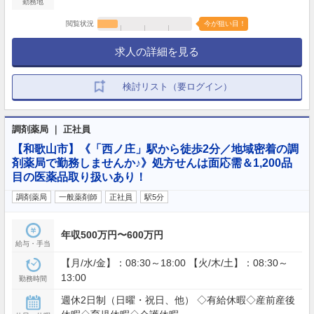
勤務地
閲覧状況
今が狙い目！
求人の詳細を見る
検討リスト（要ログイン）
調剤薬局 ｜ 正社員
【和歌山市】《「西ノ庄」駅から徒歩2分／地域密着の調
剤薬局で勤務しませんか♪》処方せんは面応需＆1,200品
目の医薬品取り扱いあり！
調剤薬局
一般薬剤師
正社員
駅5分
年収500万円〜600万円
給与・手当
【月/水/金】：08:30～18:00 【火/木/土】：08:30～
13:00
勤務時間
週休2日制（日曜・祝日、他） ◇有給休暇◇産前産後