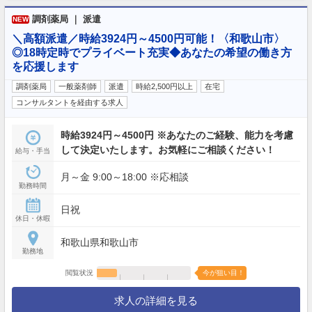
調剤薬局 ｜ 派遣
NEW
＼高額派遣／時給3924円～4500円可能！〈和歌山市〉
◎18時定時でプライベート充実◆あなたの希望の働き方
を応援します
調剤薬局
一般薬剤師
派遣
時給2,500円以上
在宅
コンサルタントを経由する求人
時給3924円～4500円 ※あなたのご経験、能力を考慮
して決定いたします。お気軽にご相談ください！
給与・手当
月～金 9:00～18:00 ※応相談
勤務時間
日祝
休日・休暇
和歌山県和歌山市
勤務地
閲覧状況
今が狙い目！
求人の詳細を見る