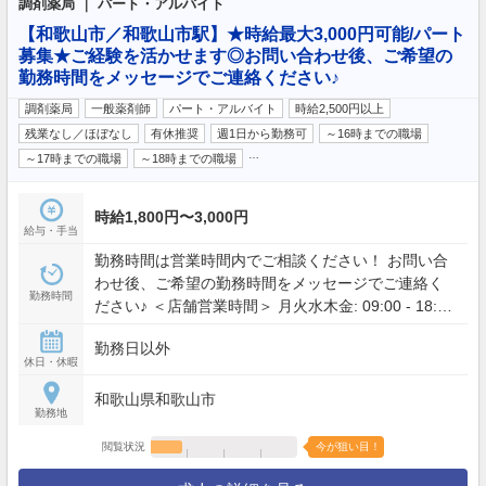
調剤薬局 ｜ パート・アルバイト
【和歌山市／和歌山市駅】★時給最大3,000円可能/パート
募集★ご経験を活かせます◎お問い合わせ後、ご希望の
勤務時間をメッセージでご連絡ください♪
調剤薬局
一般薬剤師
パート・アルバイト
時給2,500円以上
残業なし／ほぼなし
有休推奨
週1日から勤務可
～16時までの職場
…
～17時までの職場
～18時までの職場
時給1,800円〜3,000円
給与・手当
勤務時間は営業時間内でご相談ください！ お問い合
わせ後、ご希望の勤務時間をメッセージでご連絡く
勤務時間
ださい♪ ＜店舗営業時間＞ 月火水木金: 09:00 - 18:00
土: 09:00 - 11:00
勤務日以外
休日・休暇
和歌山県和歌山市
勤務地
閲覧状況
今が狙い目！