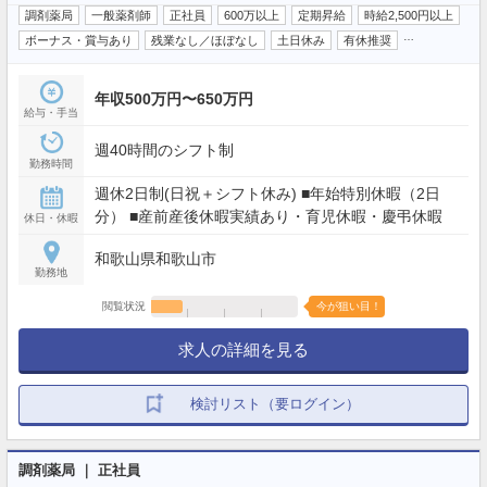
調剤薬局
一般薬剤師
正社員
600万以上
定期昇給
時給2,500円以上
…
ボーナス・賞与あり
残業なし／ほぼなし
土日休み
有休推奨
年収500万円〜650万円
給与・手当
週40時間のシフト制
勤務時間
週休2日制(日祝＋シフト休み) ■年始特別休暇（2日
分） ■産前産後休暇実績あり・育児休暇・慶弔休暇
休日・休暇
和歌山県和歌山市
勤務地
閲覧状況
今が狙い目！
求人の詳細を見る
検討リスト（要ログイン）
調剤薬局 ｜ 正社員