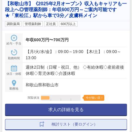
【和歌山市】《2025年2月オープン》収入もキャリアも一
段上へ◎管理薬剤師：年収600万円～ご案内可能です
★「東松江」駅から車で3分／皮膚科メイン
調剤薬局
管理薬剤師
正社員
600万以上
年収600万円〜700万円
給与・手当
【月/火/水/金】：09:00～19:00 【木/土】：09:00～
13:00
勤務時間
週休2日制（日曜・祝日、他） ◇有給休暇◇産前産後
休暇◇育児休暇◇介護休暇
休日・休暇
和歌山県和歌山市
勤務地
閲覧状況
今が狙い目！
求人の詳細を見る
検討リスト（要ログイン）