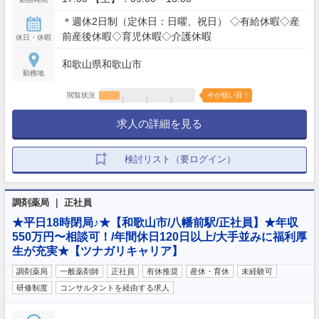
＊週休2日制（定休日：日曜、祝日） ◇有給休暇◇産
前産後休暇◇育児休暇◇介護休暇
休日・休暇
和歌山県和歌山市
勤務地
閲覧状況
今が狙い目！
求人の詳細を見る
検討リスト（要ログイン）
調剤薬局 ｜ 正社員
★平日18時閉局♪★【和歌山市/八幡前駅/正社員】★年収
550万円〜相談可！/年間休日120日以上/大手並みに福利厚
生が充実★【ツナガリキャリア】
調剤薬局
一般薬剤師
正社員
有休推奨
産休・育休
未経験可
研修制度
コンサルタントを経由する求人