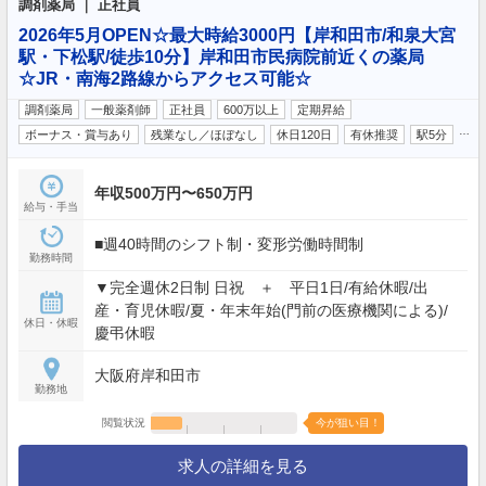
調剤薬局 ｜ 正社員
2026年5月OPEN☆最大時給3000円【岸和田市/和泉大宮
駅・下松駅/徒歩10分】岸和田市民病院前近くの薬局
☆JR・南海2路線からアクセス可能☆
調剤薬局
一般薬剤師
正社員
600万以上
定期昇給
…
ボーナス・賞与あり
残業なし／ほぼなし
休日120日
有休推奨
駅5分
年収500万円〜650万円
給与・手当
■週40時間のシフト制・変形労働時間制
勤務時間
▼完全週休2日制 日祝 ＋ 平日1日/有給休暇/出
産・育児休暇/夏・年末年始(門前の医療機関による)/
休日・休暇
慶弔休暇
大阪府岸和田市
勤務地
閲覧状況
今が狙い目！
求人の詳細を見る