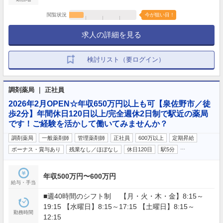
閲覧状況
今が狙い目！
求人の詳細を見る
検討リスト（要ログイン）
調剤薬局 ｜ 正社員
2026年2月OPEN☆年収650万円以上も可【泉佐野市／徒
歩2分】年間休日120日以上/完全週休2日制で駅近の薬局
です！ご経験を活かして働いてみませんか？
調剤薬局
一般薬剤師
管理薬剤師
正社員
600万以上
定期昇給
…
ボーナス・賞与あり
残業なし／ほぼなし
休日120日
駅5分
年収500万円〜600万円
給与・手当
■週40時間のシフト制 【月・火・木・金】8:15～
19:15 【水曜日】8:15～17:15 【土曜日】8:15～
勤務時間
12:15