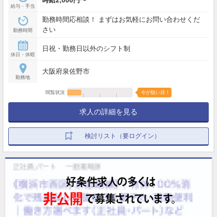
時給2,000円〜
給与・手当
勤務時間応相談！ まずはお気軽にお問い合わせくだ
さい
勤務時間
日祝・勤務日以外のシフト制
休日・休暇
大阪府泉佐野市
勤務地
閲覧状況
今が狙い目！
求人の詳細を見る
検討リスト（要ログイン）