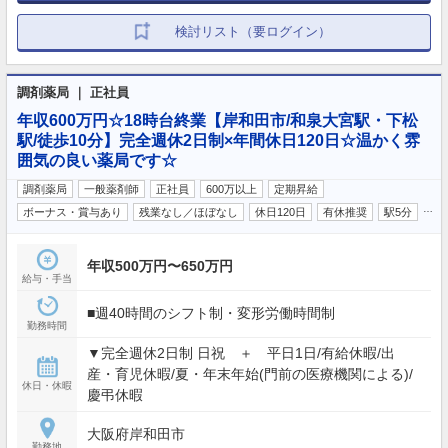
検討リスト（要ログイン）
調剤薬局 ｜ 正社員
年収600万円☆18時台終業【岸和田市/和泉大宮駅・下松
駅/徒歩10分】完全週休2日制×年間休日120日☆温かく雰
囲気の良い薬局です☆
調剤薬局
一般薬剤師
正社員
600万以上
定期昇給
…
ボーナス・賞与あり
残業なし／ほぼなし
休日120日
有休推奨
駅5分
年収500万円〜650万円
給与・手当
■週40時間のシフト制・変形労働時間制
勤務時間
▼完全週休2日制 日祝 ＋ 平日1日/有給休暇/出
産・育児休暇/夏・年末年始(門前の医療機関による)/
休日・休暇
慶弔休暇
大阪府岸和田市
勤務地