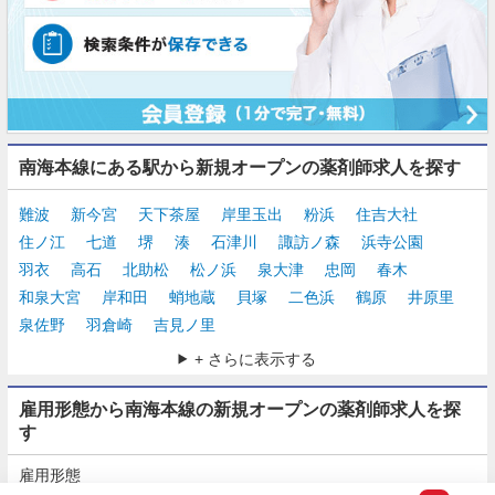
南海本線にある駅から新規オープンの薬剤師求人を探す
難波
新今宮
天下茶屋
岸里玉出
粉浜
住吉大社
住ノ江
七道
堺
湊
石津川
諏訪ノ森
浜寺公園
羽衣
高石
北助松
松ノ浜
泉大津
忠岡
春木
和泉大宮
岸和田
蛸地蔵
貝塚
二色浜
鶴原
井原里
泉佐野
羽倉崎
吉見ノ里
+ さらに表示する
雇用形態から南海本線の新規オープンの薬剤師求人を探
す
雇用形態