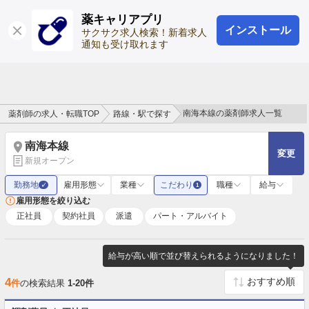
薬キャリアプリ
インストール
ログイン
会員登録
サクサク求人検索！新着求人
通知も受け取れます
南海本線の薬剤師求人一覧
薬剤師の求人・転職TOP
路線・駅で探す
南海本線
変更
新規オープン
勤務地
雇用形態
業種
こだわり
職種
給与
✓
1
雇用形態を絞り込む
正社員
契約社員
派遣
パート・アルバイト
給与が高い順で並び替えられるようになりました！
4
件
の検索結果
1-20件