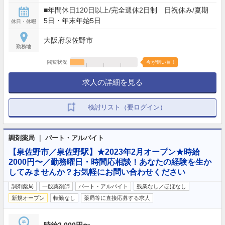
■年間休日120日以上/完全週休2日制 日祝休み/夏期
5日・年末年始5日
休日・休暇
大阪府泉佐野市
勤務地
閲覧状況
今が狙い目！
求人の詳細を見る
検討リスト（要ログイン）
調剤薬局 ｜ パート・アルバイト
【泉佐野市／泉佐野駅】★2023年2月オープン★時給
2000円〜／勤務曜日・時間応相談！あなたの経験を生か
してみませんか？お気軽にお問い合わせください
調剤薬局
一般薬剤師
パート・アルバイト
残業なし／ほぼなし
新規オープン
転勤なし
薬局等に直接応募する求人