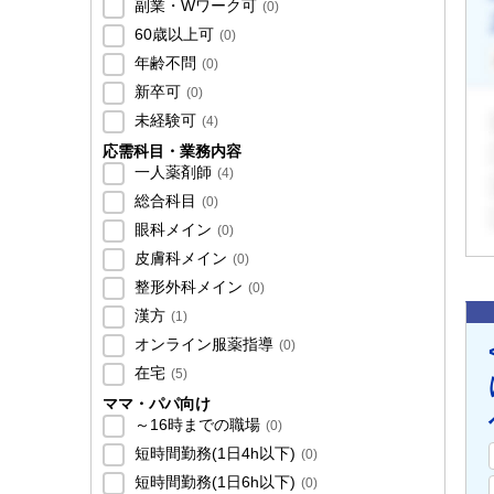
副業・Wワーク可
(
0
)
60歳以上可
(
0
)
年齢不問
(
0
)
新卒可
(
0
)
未経験可
(
4
)
応需科目・業務内容
一人薬剤師
(
4
)
総合科目
(
0
)
眼科メイン
(
0
)
皮膚科メイン
(
0
)
整形外科メイン
(
0
)
漢方
(
1
)
オンライン服薬指導
(
0
)
在宅
(
5
)
ママ・パパ向け
～16時までの職場
(
0
)
短時間勤務(1日4h以下)
(
0
)
短時間勤務(1日6h以下)
(
0
)