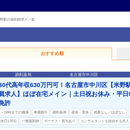
野駅の薬剤師求人一覧
おすすめ順
調剤薬局
名古屋市中川区
30代高年収630万円可！名古屋市中川区【米野
員求人】ほぼ在宅メイン｜土日祝お休み・平日9
免許
～18時までの職場
車通勤可
調剤薬局
産休・育休
残業なし／ほぼなし
休日120日
一般薬剤師
ボーナス・賞与あり
コンサルタントを経由する求人