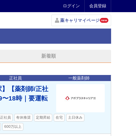
ログイン
会員登録
薬キャリマイページ
new
新着順
正社員
一般薬剤師
駅】【薬剤師/正社
〜18時｜要運転
正社員
有休推奨
定期昇給
在宅
土日休み
600万以上