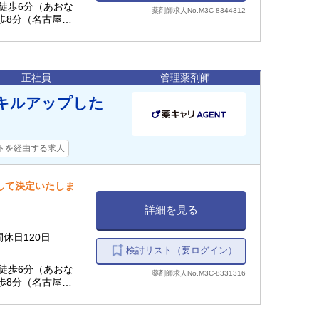
 徒歩6分（あおな
薬剤師求人No.M3C-8344312
徒歩8分（名古屋市
） / 名古屋駅 徒
～岐阜)、JR関西
名古屋本線、名鉄常
下鉄桜通線）)
正社員
管理薬剤師
スキルアップした
トを経由する求人
慮して決定いたしま
詳細を見る
間休日120日
検討リスト（要ログイン）
 徒歩6分（あおな
薬剤師求人No.M3C-8331316
徒歩8分（名古屋市
） / 名古屋駅 徒
～岐阜)、JR関西