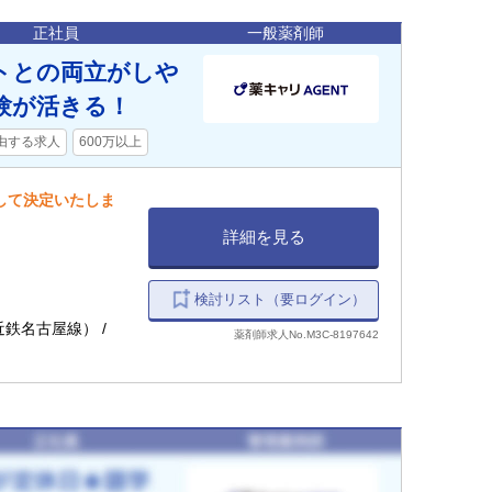
名古屋本線、名鉄常
下鉄桜通線）)
正社員
一般薬剤師
ートとの両立がしや
験が活きる！
由する求人
600万以上
慮して決定いたしま
詳細を見る
検討リスト（要ログイン）
近鉄名古屋線） /
薬剤師求人No.M3C-8197642