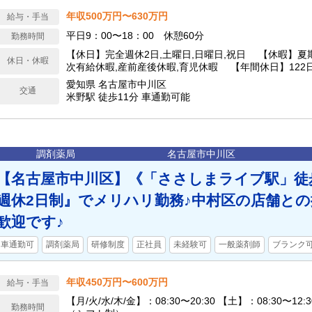
年収500万円〜630万円
給与・手当
平日9：00〜18：00 休憩60分
勤務時間
【休日】完全週休2日,土曜日,日曜日,祝日 【休暇】夏期
休日・休暇
次有給休暇,産前産後休暇,育児休暇 【年間休日】122
愛知県 名古屋市中川区
交通
米野駅 徒歩11分 車通勤可能
調剤薬局
名古屋市中川区
【名古屋市中川区】《「ささしまライブ駅」徒
週休2日制』でメリハリ勤務♪中村区の店舗と
歓迎です♪
車通勤可
調剤薬局
研修制度
正社員
未経験可
一般薬剤師
ブランク
年収450万円〜600万円
給与・手当
【月/火/水/木/金】：08:30〜20:30 【土】：08:30〜12
勤務時間