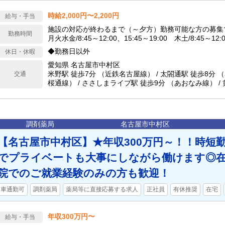
時給2,000円〜2,200円
給与・手当
施設の対応が終わるまで（～夕方）勤務可能な方の募集
勤務時間
月火水金/8:45～12:00、15:45～19:00 木土/8:45～1
可
◆勤務日以外
休日・休暇
愛知県 名古屋市中村区
米野駅 徒歩7分 （近鉄名古屋線） / 太閤通駅 徒歩8分
交通
桜通線） / ささしまライブ駅 徒歩9分 （あおなみ線） / 
（近鉄名古屋線） 車通勤可能
調剤薬局
名古屋市中村区
【名古屋市中村区】★年収300万円～！！時短
でプライベートも大事にしながら働けます◎在
院でのご就業経験のみの方も歓迎！
車通勤可
調剤薬局
薬局等に直接応募する求人
正社員
有休推奨
在宅
年収300万円〜
給与・手当