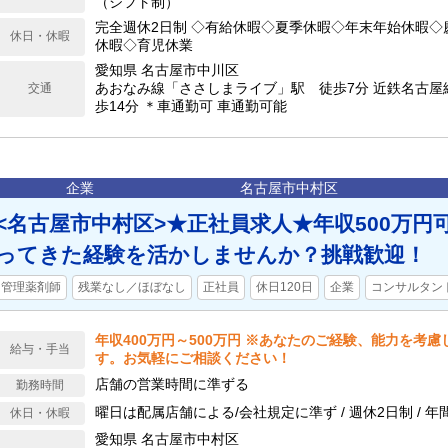
（シフト制）
完全週休2日制 ◇有給休暇◇夏季休暇◇年末年始休暇◇
休日・休暇
休暇◇育児休業
愛知県 名古屋市中川区
あおなみ線「ささしまライブ」駅 徒歩7分 近鉄名古屋
交通
歩14分 ＊車通勤可 車通勤可能
企業
名古屋市中村区
<名古屋市中村区>★正社員求人★年収500万円
ってきた経験を活かしませんか？挑戦歓迎！
管理薬剤師
残業なし／ほぼなし
正社員
休日120日
企業
コンサルタン
年収400万円～500万円 ※あなたのご経験、能力を考
給与・手当
す。お気軽にご相談ください！
店舗の営業時間に準ずる
勤務時間
曜日は配属店舗による/会社規定に準ず / 週休2日制 / 年
休日・休暇
愛知県 名古屋市中村区