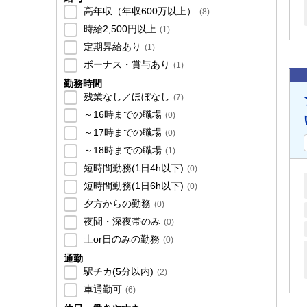
高年収（年収600万以上）
(
8
)
時給2,500円以上
(
1
)
定期昇給あり
(
1
)
ボーナス・賞与あり
(
1
)
勤務時間
残業なし／ほぼなし
(
7
)
～16時までの職場
(
0
)
～17時までの職場
(
0
)
～18時までの職場
(
1
)
短時間勤務(1日4h以下)
(
0
)
短時間勤務(1日6h以下)
(
0
)
夕方からの勤務
(
0
)
夜間・深夜帯のみ
(
0
)
土or日のみの勤務
(
0
)
通勤
駅チカ(5分以内)
(
2
)
車通勤可
(
6
)