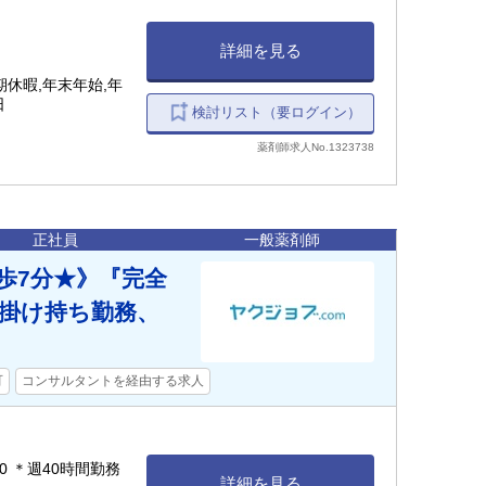
詳細を見る
休暇,年末年始,年
日
検討リスト（要ログイン）
薬剤師求人No.1323738
正社員
一般薬剤師
歩7分★》『完全
の掛け持ち勤務、
可
コンサルタントを経由する求人
:30 ＊週40時間勤務
詳細を見る