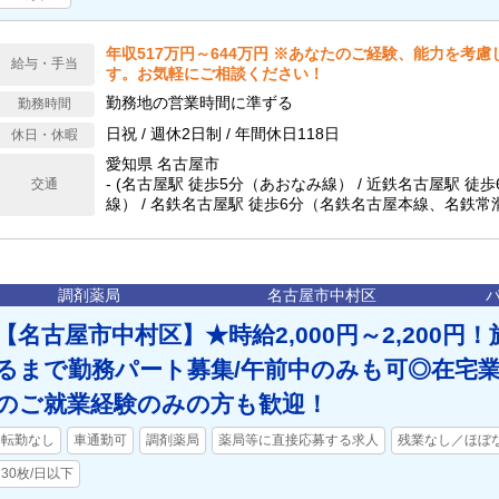
年収517万円～644万円 ※あなたのご経験、能力を考
給与・手当
す。お気軽にご相談ください！
勤務地の営業時間に準ずる
勤務時間
日祝 / 週休2日制 / 年間休日118日
休日・休暇
愛知県 名古屋市
- (名古屋駅 徒歩5分（あおなみ線） / 近鉄名古屋駅 徒
交通
線） / 名鉄名古屋駅 徒歩6分（名鉄名古屋本線、名鉄
線） / ささしまライブ駅 徒歩6分（あおなみ線） / 名古
中央本線(名古屋～塩尻)、JR東海道本線(浜松～岐阜)、
～亀山)） / 米野駅 徒歩7分（近鉄名古屋線） / 名古屋
市営地下鉄桜通線）)
調剤薬局
名古屋市中村区
【名古屋市中村区】★時給2,000円～2,200円
るまで勤務パート募集/午前中のみも可◎在宅業
のご就業経験のみの方も歓迎！
転勤なし
車通勤可
調剤薬局
薬局等に直接応募する求人
残業なし／ほぼ
30枚/日以下