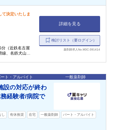
慮して決定いたしま
詳細を見る
検討リスト（要ログイン）
歩6分（近鉄名古屋
薬剤師求人No.M3C-391414
常滑線、名鉄犬山
屋駅 徒歩7分（JR
JR関西本線(名古屋
駅 徒歩7分（名古屋
パート・アルバイト
一般薬剤師
！施設の対応が終わ
務経験者/病院で
なし
有休推奨
在宅
一般薬剤師
パート・アルバイト