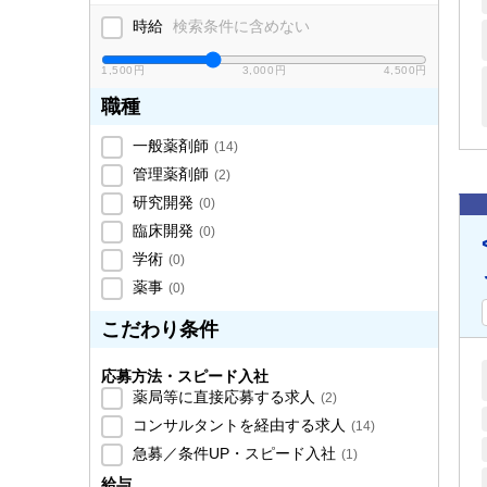
時給
検索条件に含めない
1,500円
3,000円
4,500円
職種
一般薬剤師
(
14
)
管理薬剤師
(
2
)
研究開発
(
0
)
臨床開発
(
0
)
学術
(
0
)
薬事
(
0
)
こだわり条件
応募方法・スピード入社
薬局等に直接応募する求人
(
2
)
コンサルタントを経由する求人
(
14
)
急募／条件UP・スピード入社
(
1
)
給与