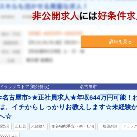
詳細を見る
ドラッグストア(調剤併設)
名古屋市
<名古屋市>★正社員求人★年収644万円可能
は、イチからしっかりお教えします☆未経験
へ☆
駅5分
正社員
未経験可
住宅補助(手当)・寮・社宅
一般薬剤師
ドラッグ
600万以上