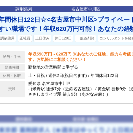
本線(名古屋～亀山)） / 名鉄名古屋駅 徒歩9分（名鉄
滑線、名鉄犬山線） / 名古屋駅 徒歩9分（名古屋市営地
調剤薬局
名古屋市中川区
年間休日122日☆<名古屋市中川区>プライベ
すい職場です！年収620万円可能！あなたの経
調剤薬局
正社員
土日休み
休日120日
一般薬剤師
コンサルタントを経
年収550万円～620万円 ※あなたのご経験、能力を考
給与・手当
す。お気軽にご相談ください！
勤務地の営業時間に準ずる
勤務時間
土・日祝 / 週休2日(祝日含まず) / 年間休日122日
休日・休暇
愛知県 名古屋市中川区
- (米野駅 徒歩7分（近鉄名古屋線） / 黄金駅 徒歩9分（
交通
ささしまライブ駅 徒歩9分（あおなみ線）)