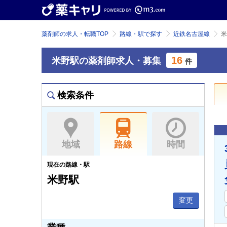
薬剤師の求人・転職TOP
路線・駅で探す
近鉄名古屋線
米
16
米野駅の薬剤師求人・募集
件
検索条件
地域
路線
時間
現在の路線・駅
米野駅
変更