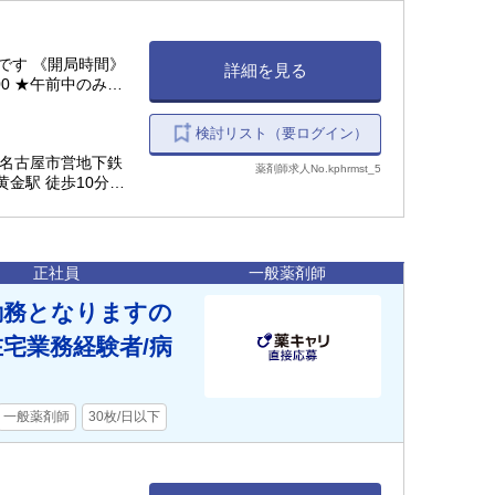
です 《開局時間》
詳細を見る
2:00 ★午前中のみも
検討リスト（要ログイン）
 （名古屋市営地下鉄
薬剤師求人No.kphrmst_5
黄金駅 徒歩10分
正社員
一般薬剤師
勤務となりますの
宅業務経験者/病
一般薬剤師
30枚/日以下