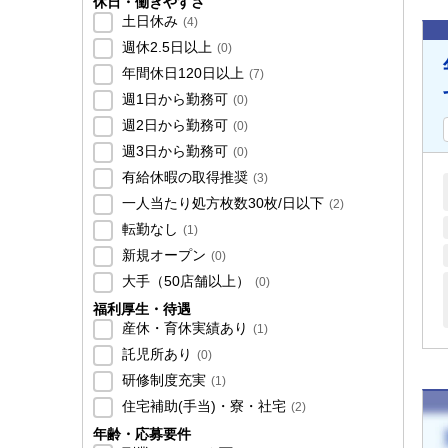
休日・働きやすさ
土日休み
(
4
)
週休2.5日以上
(
0
)
年間休日120日以上
(
7
)
週1日から勤務可
(
0
)
週2日から勤務可
(
0
)
週3日から勤務可
(
0
)
有給休暇の取得推奨
(
3
)
一人当たり処方枚数30枚/日以下
(
2
)
転勤なし
(
1
)
新規オープン
(
0
)
大手（50店舗以上）
(
0
)
福利厚生・待遇
産休・育休実績あり
(
1
)
託児所あり
(
0
)
研修制度充実
(
1
)
住宅補助(手当)・寮・社宅
(
2
)
年齢・応募要件