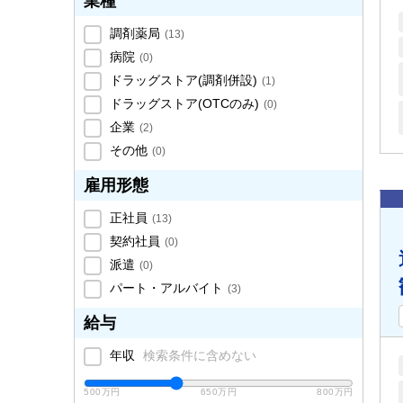
業種
調剤薬局
(
13
)
病院
(
0
)
ドラッグストア(調剤併設)
(
1
)
ドラッグストア(OTCのみ)
(
0
)
企業
(
2
)
その他
(
0
)
雇用形態
正社員
(
13
)
契約社員
(
0
)
派遣
(
0
)
パート・アルバイト
(
3
)
給与
年収
検索条件に含めない
500万円
650万円
800万円