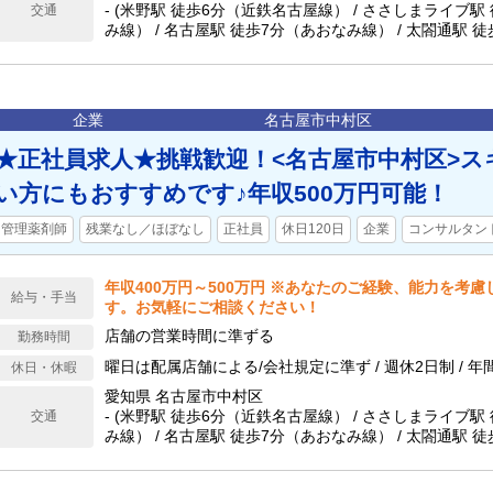
- (米野駅 徒歩6分（近鉄名古屋線） / ささしまライブ駅
交通
み線） / 名古屋駅 徒歩7分（あおなみ線） / 太閤通駅 
営地下鉄桜通線） / 近鉄名古屋駅 徒歩9分（近鉄名古屋線
歩9分（JR中央本線(名古屋～塩尻)、JR東海道本線(浜松
本線(名古屋～亀山)） / 名鉄名古屋駅 徒歩9分（名鉄
滑線、名鉄犬山線） / 名古屋駅 徒歩9分（名古屋市営地
企業
名古屋市中村区
★正社員求人★挑戦歓迎！<名古屋市中村区>
い方にもおすすめです♪年収500万円可能！
管理薬剤師
残業なし／ほぼなし
正社員
休日120日
企業
コンサルタン
年収400万円～500万円 ※あなたのご経験、能力を考
給与・手当
す。お気軽にご相談ください！
店舗の営業時間に準ずる
勤務時間
曜日は配属店舗による/会社規定に準ず / 週休2日制 / 年
休日・休暇
愛知県 名古屋市中村区
- (米野駅 徒歩6分（近鉄名古屋線） / ささしまライブ駅
交通
み線） / 名古屋駅 徒歩7分（あおなみ線） / 太閤通駅 
営地下鉄桜通線） / 近鉄名古屋駅 徒歩9分（近鉄名古屋線
歩9分（JR中央本線(名古屋～塩尻)、JR東海道本線(浜松