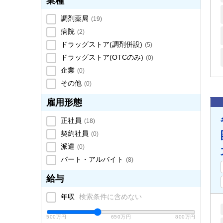
業種
調剤薬局
(
19
)
病院
(
2
)
ドラッグストア(調剤併設)
(
5
)
ドラッグストア(OTCのみ)
(
0
)
企業
(
0
)
その他
(
0
)
雇用形態
正社員
(
18
)
契約社員
(
0
)
派遣
(
0
)
パート・アルバイト
(
8
)
給与
年収
検索条件に含めない
500万円
650万円
800万円