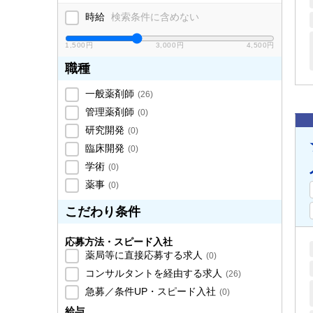
時給
検索条件に含めない
1,500円
3,000円
4,500円
職種
一般薬剤師
(
26
)
管理薬剤師
(
0
)
研究開発
(
0
)
臨床開発
(
0
)
学術
(
0
)
薬事
(
0
)
こだわり条件
応募方法・スピード入社
薬局等に直接応募する求人
(
0
)
コンサルタントを経由する求人
(
26
)
急募／条件UP・スピード入社
(
0
)
給与