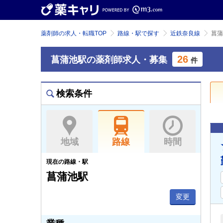
薬剤師の求人・転職TOP
路線・駅で探す
近鉄奈良線
菖蒲
26
菖蒲池駅の薬剤師求人・募集
件
検索条件
地域
路線
時間
現在の路線・駅
菖蒲池駅
変更