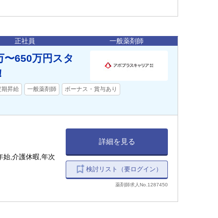
正社員
一般薬剤師
万〜650万円スタ
！
定期昇給
一般薬剤師
ボーナス・賞与あり
詳細を見る
始,介護休暇,年次
検討リスト（要ログイン）
薬剤師求人No.1287450