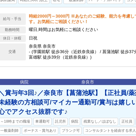
調剤薬局
時給2,500円以上
在宅
一般薬剤師
パート・アルバイト
コン
時給2000円～3000円 ※あなたのご経験、能力を考慮
給与・手当
す。お気軽にご相談ください！
曜日,時間はお気軽にご相談ください
勤務時間
日祝
休日・休暇
奈良県 奈良市
- (学園前駅 徒歩36分（近鉄奈良線） / 菖蒲池駅 徒歩3
交通
富雄駅 徒歩39分（近鉄奈良線）)
病院
奈良市
＼賞与年3回♪／奈良市【菖蒲池駅】【正社員/薬
未経験の方相談可/マイカー通勤可/賞与は嬉しい
心でアクセス抜群です♪
～18時までの職場
車通勤可
託児所
病院
残業なし／ほぼなし
正社員
一般薬剤師
ボーナス・賞与あり
ブランク可
コンサルタントを経由する求人