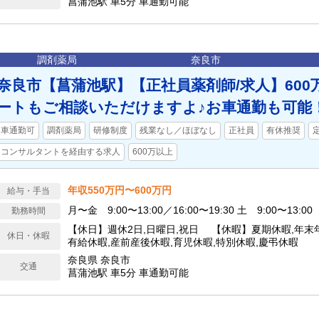
菖蒲池駅 車5分 車通勤可能
調剤薬局
奈良市
奈良市【菖蒲池駅】【正社員薬剤師/求人】600
ートもご相談いただけますよ♪お車通勤も可能
車通勤可
調剤薬局
研修制度
残業なし／ほぼなし
正社員
有休推奨
コンサルタントを経由する求人
600万以上
年収550万円〜600万円
給与・手当
月〜金 9:00〜13:00／16:00〜19:30 土 9:00〜13:00
勤務時間
【休日】週休2日,日曜日,祝日 【休暇】夏期休暇,年末年
休日・休暇
有給休暇,産前産後休暇,育児休暇,特別休暇,慶弔休暇
奈良県 奈良市
交通
菖蒲池駅 車5分 車通勤可能