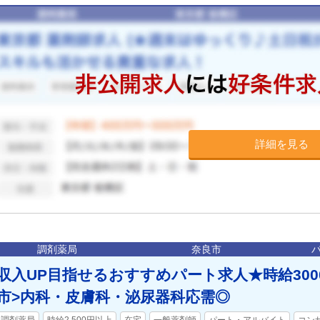
詳細を見る
調剤薬局
奈良市
収入UP目指せるおすすめパート求人★時給300
市>内科・皮膚科・泌尿器科応需◎