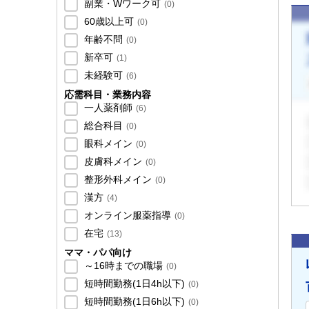
副業・Wワーク可
(
0
)
60歳以上可
(
0
)
年齢不問
(
0
)
新卒可
(
1
)
未経験可
(
6
)
応需科目・業務内容
一人薬剤師
(
6
)
総合科目
(
0
)
眼科メイン
(
0
)
皮膚科メイン
(
0
)
整形外科メイン
(
0
)
漢方
(
4
)
オンライン服薬指導
(
0
)
在宅
(
13
)
ママ・パパ向け
～16時までの職場
(
0
)
短時間勤務(1日4h以下)
(
0
)
短時間勤務(1日6h以下)
(
0
)