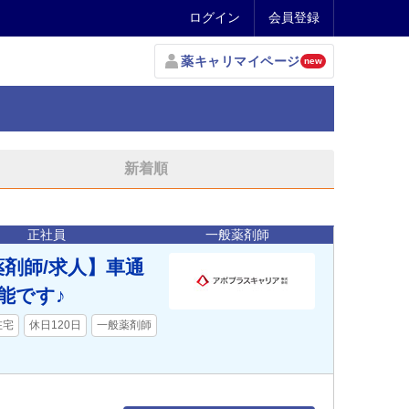
ログイン
会員登録
薬キャリマイページ
new
新着順
正社員
一般薬剤師
薬剤師/求人】車通
能です♪
在宅
休日120日
一般薬剤師