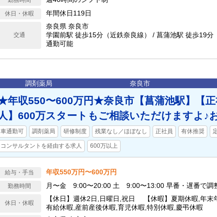
勤務時間
年間休日119日
休日・休暇
奈良県 奈良市
学園前駅 徒歩15分（近鉄奈良線） / 菖蒲池駅 徒歩19
交通
通勤可能
調剤薬局
奈良市
★年収550〜600万円★奈良市【菖蒲池駅】【正
人】600万スタートもご相談いただけますよ♪
車通勤可
調剤薬局
研修制度
残業なし／ほぼなし
正社員
有休推奨
コンサルタントを経由する求人
600万以上
年収550万円〜600万円
給与・手当
月〜金 9:00〜20:00 土 9:00〜13:00 早番・遅番で調
勤務時間
【休日】週休2日,日曜日,祝日 【休暇】夏期休暇,年末年
休日・休暇
有給休暇,産前産後休暇,育児休暇,特別休暇,慶弔休暇