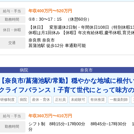
年収400万円〜520万円
給与・手当
①8：30〜17：15 （休憩60分）
勤務時間
【休日】 変形週休2日制・年間休日108日（特別休暇1
休日・休暇
休暇は月1回休み 【休暇】年次有給休暇,慶弔休暇,育児
【年間休日】108日
奈良県 奈良市
交通
菖蒲池駅 徒歩12分 車通勤可能
病院
奈良市
【奈良市/菖蒲池駅/常勤】穏やかな地域に根付
クライフバランス！子育て世代にとって味方
研修制度
病院
産休・育休
正社員
未経験可
有休推奨
一般薬剤師
年収360万円〜410万円
給与・手当
シフト制 8時15分−17時00分 8時45分−17時30分 1
勤務時間
分