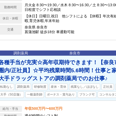
月火金 8:30〜19:30／水木 8:30〜16:30／土 8:30〜13
勤務時間
日程度でシフト応相談
【休日】日曜日,祝日 他シフトによる 【休暇】年次有
休日・休暇
暇,育児休暇,年末年始
奈良県 奈良市
交通
菖蒲池駅 徒歩18分 車通勤可能
調剤薬局
奈良市
各種手当が充実☆高年収期待できます！【奈良
圏内/正社員】☆平均残業時間5.6時間！仕事と
大手ドラッグストアの調剤薬局でのお仕事♪
転勤なし
調剤薬局
研修制度
産休・育休
残業なし／ほぼなし
正社員
大手（50店舗）
一般薬剤師
ボーナス・賞与あり
ブランク可
コンサルタ
年収500万円〜600万円
給与・手当
週40時間のシフト制