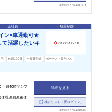
薬剤師求人No.1317774
正社員
一般薬剤師
イン×車通勤可★
して活躍したいキ
在宅
休日120日
一般薬剤師
ボーナス・賞与あり
:00 ※週40時間シフ
詳細を見る
給休暇,産前産後休
検討リスト（要ログイン）
薬剤師求人No.1318382