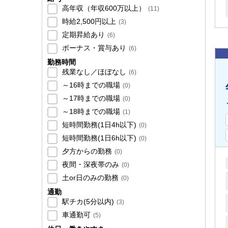
高年収（年収600万以上）
(
11
)
時給2,500円以上
(
3
)
定期昇給あり
(
6
)
ボーナス・賞与あり
(
6
)
勤務時間
残業なし／ほぼなし
(
6
)
～16時までの職場
(
0
)
～17時までの職場
(
0
)
～18時までの職場
(
1
)
短時間勤務(1日4h以下)
(
0
)
短時間勤務(1日6h以下)
(
0
)
夕方からの勤務
(
0
)
夜間・深夜帯のみ
(
0
)
土or日のみの勤務
(
0
)
通勤
駅チカ(5分以内)
(
3
)
車通勤可
(
5
)