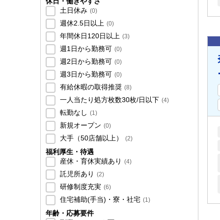
休日・働きやすさ
土日休み
(
0
)
週休2.5日以上
(
0
)
年間休日120日以上
(
3
)
週1日から勤務可
(
0
)
週2日から勤務可
(
0
)
週3日から勤務可
(
0
)
有給休暇の取得推奨
(
8
)
一人当たり処方枚数30枚/日以下
(
4
)
転勤なし
(
1
)
新規オープン
(
0
)
大手（50店舗以上）
(
2
)
福利厚生・待遇
産休・育休実績あり
(
4
)
託児所あり
(
2
)
研修制度充実
(
6
)
住宅補助(手当)・寮・社宅
(
1
)
年齢・応募要件