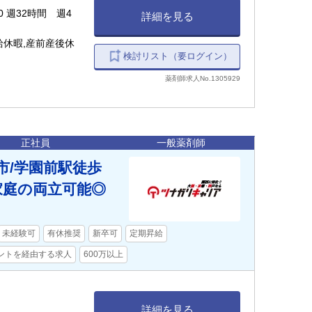
:00 週32時間 週4
詳細を見る
給休暇,産前産後休
検討リスト（要ログイン）
薬剤師求人No.1305929
正社員
一般薬剤師
市/学園前駅徒歩
家庭の両立可能◎
未経験可
有休推奨
新卒可
定期昇給
ントを経由する求人
600万以上
詳細を見る