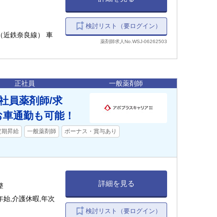
検討リスト（要ログイン）
分（近鉄奈良線） 車
薬剤師求人No.WSJ-06262503
正社員
一般薬剤師
社員薬剤師/求
お車通勤も可能！
定期昇給
一般薬剤師
ボーナス・賞与あり
詳細を見る
整
始,介護休暇,年次
検討リスト（要ログイン）