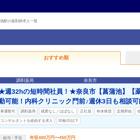
池駅の薬剤師求人一覧
おすすめ順
調剤薬局
奈良市
★週32hの短時間社員！★奈良市【菖蒲池】【
勤可能！内科クリニック門前♪週休3日も相談可
車通勤可
調剤薬局
残業なし／ほぼなし
正社員
有休推奨
定期昇給
コンサルタントを経由する求人
30枚/日以下
年収400万円〜450万円
給与・手当