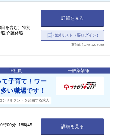
詳細を見る
3日を含む）特別
休暇,介護休暇
検討リスト（要ログイン）
薬剤師求人No.1276050
正社員
一般薬剤師
いて子育て！ワー
の多い職場です！
コンサルタントを経由する求人
0時00分−18時45
詳細を見る