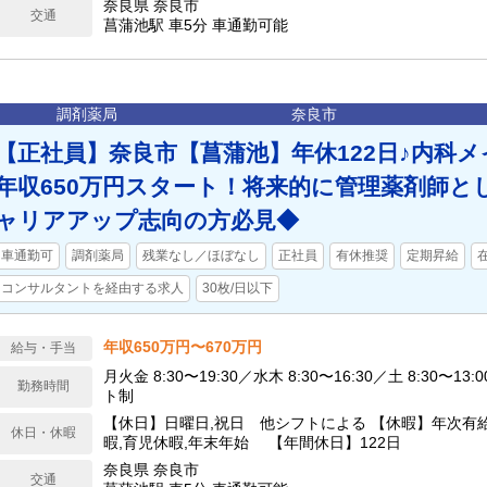
奈良県 奈良市
交通
菖蒲池駅 車5分 車通勤可能
調剤薬局
奈良市
【正社員】奈良市【菖蒲池】年休122日♪内科メ
年収650万円スタート！将来的に管理薬剤師と
ャリアアップ志向の方必見◆
車通勤可
調剤薬局
残業なし／ほぼなし
正社員
有休推奨
定期昇給
コンサルタントを経由する求人
30枚/日以下
年収650万円〜670万円
給与・手当
月火金 8:30〜19:30／水木 8:30〜16:30／土 8:30〜13
勤務時間
ト制
【休日】日曜日,祝日 他シフトによる 【休暇】年次有
休日・休暇
暇,育児休暇,年末年始 【年間休日】122日
奈良県 奈良市
交通