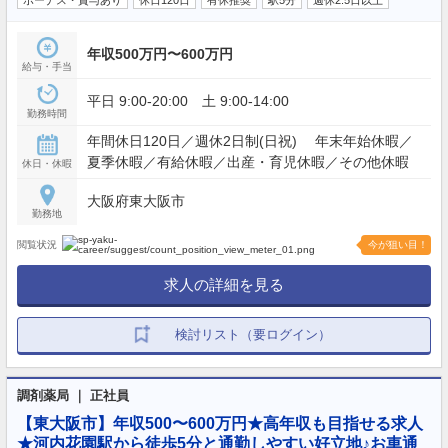
ボーナス・賞与あり
休日120日
有休推奨
駅5分
週休2.5日以上
年収500万円〜600万円
給与・手当
平日 9:00-20:00 土 9:00-14:00
勤務時間
年間休日120日／週休2日制(日祝) 年末年始休暇／
夏季休暇／有給休暇／出産・育児休暇／その他休暇
休日・休暇
大阪府東大阪市
勤務地
閲覧状況
今が狙い目！
求人の詳細を見る
検討リスト（要ログイン）
調剤薬局 ｜ 正社員
【東大阪市】年収500〜600万円★高年収も目指せる求人
★河内花園駅から徒歩5分と通勤しやすい好立地♪お車通