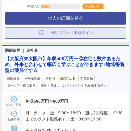
閲覧状況
今が狙い目！
求人の詳細を見る
検討リスト（要ログイン）
調剤薬局 ｜ 正社員
【大阪府東大阪市】年収500万円〜◎在宅も数件あるた
め、外来と合わせて幅広く学ぶことができます♪地域密着
型の薬局です☆
調剤薬局
一般薬剤師
正社員
600万以上
定期昇給
ボーナス・賞与あり
産休・育休
コンサルタントを経由する求人
年収500万円〜600万円
給与・手当
月・火・水・金 9:00〜18:00（週に2回程度 19:30
までのラスト勤務有）／土 9:00〜17:00
勤務時間
完全週休2日制（木・日・祝）