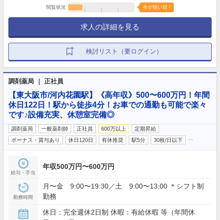
閲覧状況
今が狙い目！
求人の詳細を見る
検討リスト（要ログイン）
調剤薬局 ｜ 正社員
【東大阪市/河内花園駅】《高年収》500〜600万円！年間
休日122日！駅から徒歩4分！お車での通勤も可能で楽々
です♪設備充実、休憩室完備◎
調剤薬局
一般薬剤師
正社員
600万以上
定期昇給
…
ボーナス・賞与あり
休日120日
有休推奨
駅5分
30枚/日以下
年収500万円〜600万円
給与・手当
月〜金 9:00〜19:30／土 9:00〜13:00 ＊シフト制
勤務
勤務時間
休日：完全週休2日制 休暇：有給休暇 等（年間休