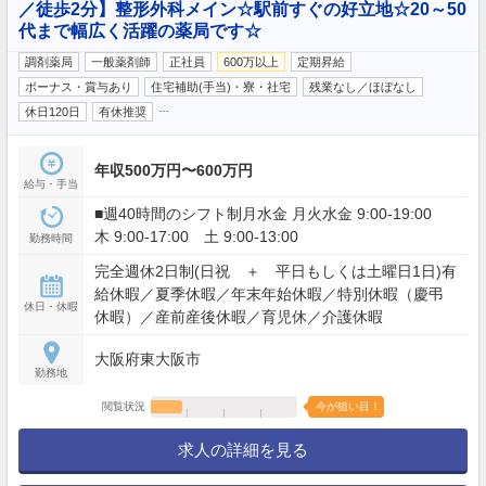
／徒歩2分】整形外科メイン☆駅前すぐの好立地☆20～50
代まで幅広く活躍の薬局です☆
調剤薬局
一般薬剤師
正社員
600万以上
定期昇給
ボーナス・賞与あり
住宅補助(手当)・寮・社宅
残業なし／ほぼなし
…
休日120日
有休推奨
年収500万円〜600万円
給与・手当
■週40時間のシフト制月水金 月火水金 9:00-19:00
木 9:00-17:00 土 9:00-13:00
勤務時間
完全週休2日制(日祝 ＋ 平日もしくは土曜日1日)有
給休暇／夏季休暇／年末年始休暇／特別休暇（慶弔
休日・休暇
休暇）／産前産後休暇／育児休／介護休暇
大阪府東大阪市
勤務地
閲覧状況
今が狙い目！
求人の詳細を見る