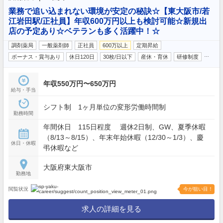
業務で追い込まれない環境が安定の秘訣☆【東大阪市/若
江岩田駅/正社員】年収600万円以上も検討可能☆新規出
店の予定あり☆ベテランも多く活躍中！☆
調剤薬局
一般薬剤師
正社員
600万以上
定期昇給
…
ボーナス・賞与あり
休日120日
30枚/日以下
産休・育休
研修制度
年収550万円〜650万円
給与・手当
シフト制 1ヶ月単位の変形労働時間制
勤務時間
年間休日 115日程度 週休2日制、GW、夏季休暇
（8/13～8/15）、年末年始休暇（12/30～1/3）、慶
休日・休暇
弔休暇など
大阪府東大阪市
勤務地
閲覧状況
今が狙い目！
求人の詳細を見る