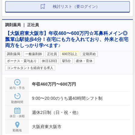
検討リスト（要ログイン）
調剤薬局 ｜ 正社員
【大阪府東大阪市】年収460〜600万円☆耳鼻科メイン◎
瓢箪山駅徒歩4分！在宅にも力を入れており、外来と在宅
両方をしっかり学べます♪
調剤薬局
一般薬剤師
正社員
600万以上
定期昇給
ボーナス・賞与あり
休日120日
駅5分
産休・育休
コンサルタントを経由する求人
年収460万円〜600万円
給与・手当
9:00〜20:00のうち週40時間シフト制
勤務時間
週休2日制（日・祝・他）
休日・休暇
大阪府東大阪市
勤務地