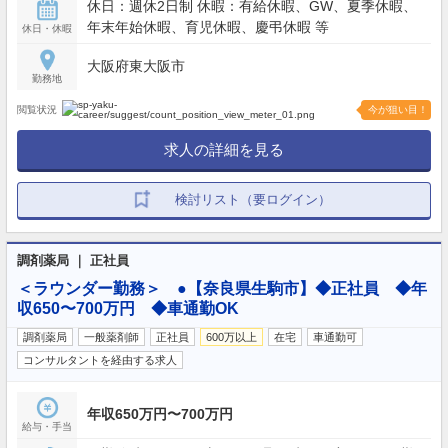
休日：週休2日制 休暇：有給休暇、GW、夏季休暇、
年末年始休暇、育児休暇、慶弔休暇 等
休日・休暇
大阪府東大阪市
勤務地
閲覧状況
今が狙い目！
求人の詳細を見る
検討リスト（要ログイン）
調剤薬局 ｜ 正社員
＜ラウンダー勤務＞ ●【奈良県生駒市】◆正社員 ◆年
収650〜700万円 ◆車通勤OK
調剤薬局
一般薬剤師
正社員
600万以上
在宅
車通勤可
コンサルタントを経由する求人
年収650万円〜700万円
給与・手当