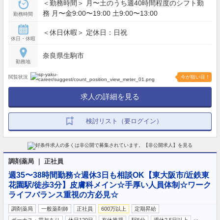
＜勤務時間＞ 月〜土のうち週40時間程度のシフト勤
務 月〜金9:00〜19:00 土9:00〜13:00
勤務時間
＜休日休暇＞ 定休日：日祝
休日・休暇
奈良県生駒市
勤務地
閲覧状況
今が狙い目！
求人の詳細を見る
検討リスト（要ログイン）
調剤薬局 ｜ 正社員
週35〜38時間勤務☆週休3日も相談OK【東大阪市/近鉄東
花園駅/徒歩3分】皮膚科メイン☆手厚い人員体制☆ワーク
ライフバランス重視の方必見☆
調剤薬局
一般薬剤師
正社員
600万以上
定期昇給
…