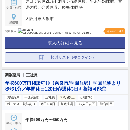
休日：週休2日制 休暇：有給休暇、年末年始休暇、育
児休暇、介護休暇、慶弔休暇 等
休日・休暇
大阪府東大阪市
勤務地
閲覧状況
今が狙い目！
求人の詳細を見る
検討リスト（要ログイン）
調剤薬局 ｜ 正社員
年収600万円相談可◎【奈良市/学園前駅】学園前駅より
徒歩1分／年間休日120日◎週休3日も相談可能◎
調剤薬局
一般薬剤師
正社員
600万以上
定期昇給
…
ボーナス・賞与あり
休日120日
有休推奨
30枚/日以下
総合科目
年収500万円〜650万円
給与・手当