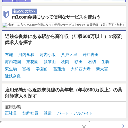
初めての方へ
m3.com会員になって便利なサービスを使おう
近鉄奈良線にある駅から高年収（年収600万以上）の薬剤
師求人を探す
布施
河内永和
河内小阪
八戸ノ里
若江岩田
河内花園
東花園
瓢箪山
枚岡
額田
石切
生駒
東生駒
富雄
学園前
菖蒲池
大和西大寺
新大宮
近鉄奈良
雇用形態から近鉄奈良線の高年収（年収600万以上）の薬
剤師求人を探す
雇用形態
正社員
契約社員
派遣
パート・アルバイト
TOP