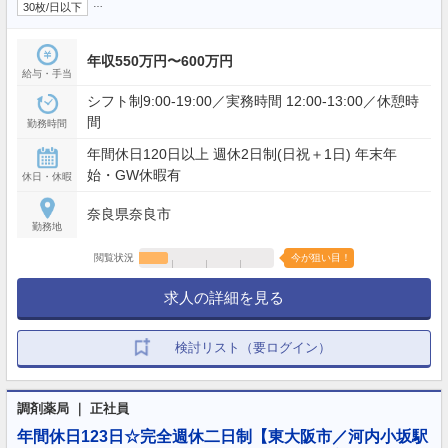
…
30枚/日以下
年収550万円〜600万円
給与・手当
シフト制9:00-19:00／実務時間 12:00-13:00／休憩時
間
勤務時間
年間休日120日以上 週休2日制(日祝＋1日) 年末年
始・GW休暇有
休日・休暇
奈良県奈良市
勤務地
閲覧状況
今が狙い目！
求人の詳細を見る
検討リスト（要ログイン）
調剤薬局 ｜ 正社員
年間休日123日☆完全週休二日制【東大阪市／河内小坂駅