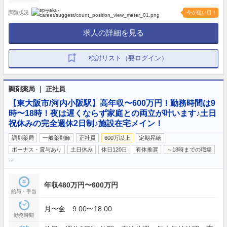
閲覧状況
今が狙い目！
求人の詳細を見る
検討リスト（要ログイン）
調剤薬局 ｜ 正社員
【東大阪市/河内小阪駅】高年収〜600万円！勤務時間は9
時〜18時！夜は遅くならず家庭との両立が叶います♪土日
祝休みの完全週休2日制♪施設在宅メイン！
調剤薬局
一般薬剤師
正社員
600万以上
定期昇給
ボーナス・賞与あり
土日休み
休日120日
有休推奨
～18時までの職場
…
年収480万円〜600万円
給与・手当
月〜金 9:00〜18:00
勤務時間