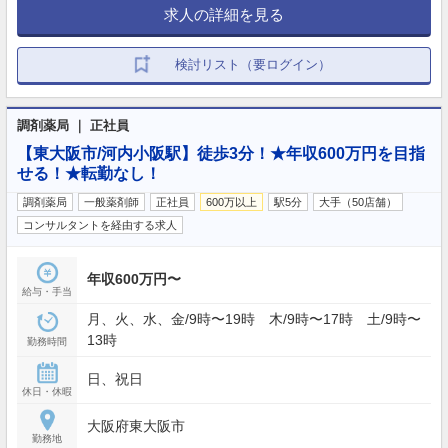
求人の詳細を見る
検討リスト（要ログイン）
調剤薬局 ｜ 正社員
【東大阪市/河内小阪駅】徒歩3分！★年収600万円を目指
せる！★転勤なし！
調剤薬局
一般薬剤師
正社員
600万以上
駅5分
大手（50店舗）
コンサルタントを経由する求人
年収600万円〜
給与・手当
月、火、水、金/9時〜19時 木/9時〜17時 土/9時〜
13時
勤務時間
日、祝日
休日・休暇
大阪府東大阪市
勤務地