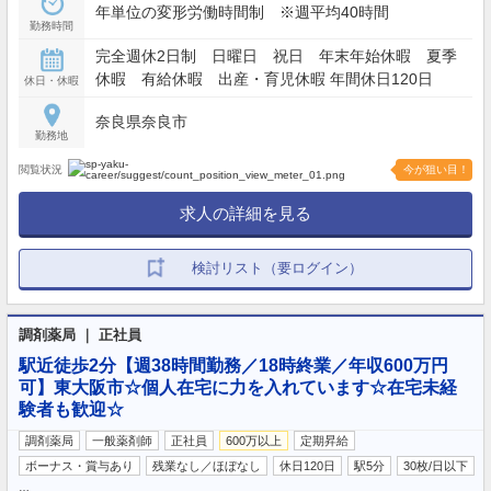
年単位の変形労働時間制 ※週平均40時間
勤務時間
完全週休2日制 日曜日 祝日 年末年始休暇 夏季
休暇 有給休暇 出産・育児休暇 年間休日120日
休日・休暇
奈良県奈良市
勤務地
閲覧状況
今が狙い目！
求人の詳細を見る
検討リスト（要ログイン）
調剤薬局 ｜ 正社員
駅近徒歩2分【週38時間勤務／18時終業／年収600万円
可】東大阪市☆個人在宅に力を入れています☆在宅未経
験者も歓迎☆
調剤薬局
一般薬剤師
正社員
600万以上
定期昇給
ボーナス・賞与あり
残業なし／ほぼなし
休日120日
駅5分
30枚/日以下
…