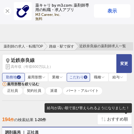
薬キャリ by m3.com: 薬剤師専
表示
用の転職・求人アプリ
ログイン
会員登録
M3 Career, Inc.

無料
近鉄奈良線の薬剤師求人一覧
薬剤師の求人・転職TOP
路線・駅で探す
近鉄奈良線
変更
高年収（年収600万以上）
勤務地
雇用形態
業種
こだわり
職種
給与
✓
1
雇用形態を絞り込む
正社員
契約社員
派遣
パート・アルバイト
給与が高い順で並び替えられるようになりました！
194
件
の検索結果
1-20件
調剤薬局 ｜ 正社員