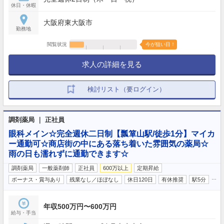
休日・休暇
大阪府東大阪市
勤務地
閲覧状況
今が狙い目！
求人の詳細を見る
検討リスト（要ログイン）
調剤薬局 ｜ 正社員
眼科メイン☆完全週休二日制【瓢箪山駅/徒歩1分】マイカ
ー通勤可☆商店街の中にある落ち着いた雰囲気の薬局☆
雨の日も濡れずに通勤できます☆
調剤薬局
一般薬剤師
正社員
600万以上
定期昇給
…
ボーナス・賞与あり
残業なし／ほぼなし
休日120日
有休推奨
駅5分
年収500万円〜600万円
給与・手当