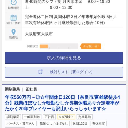
週40時間のシフト制 月火水木金 9:00～19:30
土 9:00～13:30
勤務時間
完全週休二日制 夏期休暇 3日／年末年始休暇 5日／
年次有給休暇(6 ヶ月継続勤務した場合 10日)
休日・休暇
大阪府東大阪市
勤務地
閲覧状況
今が狙い目！
求人の詳細を見る
検討リスト（要ログイン）
調剤薬局 ｜ 正社員
年収550万円～◎☆年間休日120日【奈良市/富雄駅徒歩4
分】残業ほぼなし☆転勤なし☆長期休暇あり☆定着率が
たかく20年プレイヤーも沢山いらっしゃいます☆
調剤薬局
一般薬剤師
正社員
600万以上
定期昇給
ボーナス・賞与あり
残業なし／ほぼなし
休日120日
有休推奨