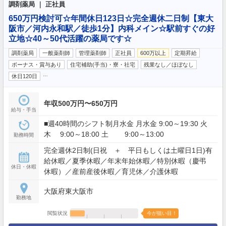
調剤薬局 ｜ 正社員
650万円検討可☆年間休日123日☆完全週休二日制【東大
阪市／河内永和駅／徒歩1分】内科メイン☆駅前すぐの好
立地☆40～50代活躍の薬局です☆
調剤薬局
一般薬剤師
管理薬剤師
正社員
600万以上
定期昇給
ボーナス・賞与あり
住宅補助(手当)・寮・社宅
残業なし／ほぼなし
…
休日120日
年収500万円〜650万円
給与・手当
■週40時間のシフト制月水金 月水金 9:00～19:30 火
木 9:00～18:00 土 9:00～13:00
勤務時間
完全週休2日制(日祝 ＋ 平日もしくは土曜日1日)有
給休暇／夏季休暇／年末年始休暇／特別休暇（慶弔
休日・休暇
休暇）／産前産後休暇／育児休／介護休暇
大阪府東大阪市
勤務地
閲覧状況
今が狙い目！