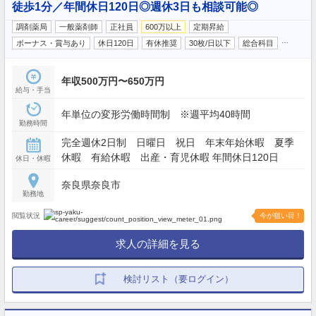
徒歩1分／年間休日120日◎週休3日も相談可能◎
調剤薬局
一般薬剤師
正社員
600万以上
定期昇給
…
ボーナス・賞与あり
休日120日
有休推奨
30枚/日以下
総合科目
年収500万円〜650万円
給与・手当
年単位の変形労働時間制 ※週平均40時間
勤務時間
完全週休2日制 日曜日 祝日 年末年始休暇 夏季
休暇 有給休暇 出産・育児休暇 年間休日120日
休日・休暇
奈良県奈良市
勤務地
閲覧状況
今が狙い目！
求人の詳細を見る
検討リスト（要ログイン）