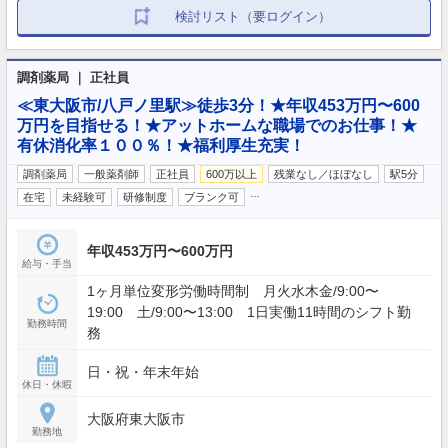
検討リスト（要ログイン）
調剤薬局 ｜ 正社員
≪東大阪市/八戸ノ里駅≫徒歩3分！★年収453万円〜600
万円を目指せる！★アットホームな職場でのお仕事！★
有休消化率１００％！★福利厚生充実！
調剤薬局
一般薬剤師
正社員
600万以上
残業なし／ほぼなし
駅5分
…
在宅
未経験可
研修制度
ブランク可
年収453万円〜600万円
給与・手当
1ヶ月単位変形労働時間制 月火水木金/9:00〜
19:00 土/9:00〜13:00 1日実働11時間のシフト勤
勤務時間
務
日・祝・年末年始
休日・休暇
大阪府東大阪市
勤務地