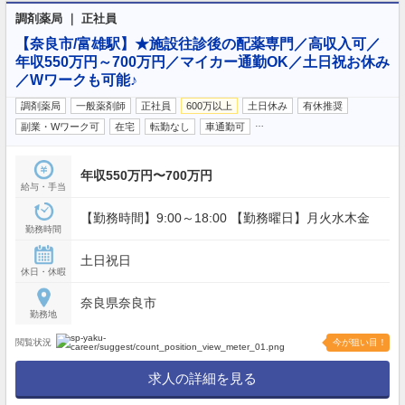
調剤薬局 ｜ 正社員
【奈良市/富雄駅】★施設往診後の配薬専門／高収入可／
年収550万円～700万円／マイカー通勤OK／土日祝お休み
／Wワークも可能♪
調剤薬局
一般薬剤師
正社員
600万以上
土日休み
有休推奨
…
副業・Wワーク可
在宅
転勤なし
車通勤可
年収550万円〜700万円
給与・手当
【勤務時間】9:00～18:00 【勤務曜日】月火水木金
勤務時間
土日祝日
休日・休暇
奈良県奈良市
勤務地
閲覧状況
今が狙い目！
求人の詳細を見る