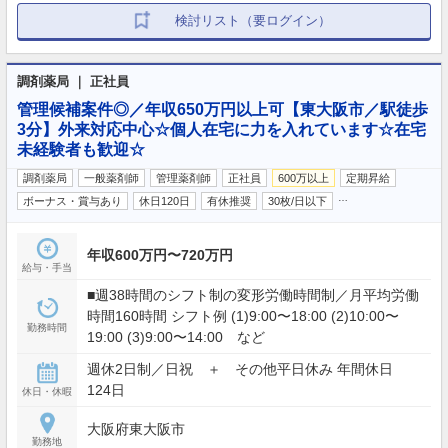
検討リスト（要ログイン）
調剤薬局 ｜ 正社員
管理候補案件◎／年収650万円以上可【東大阪市／駅徒歩
3分】外来対応中心☆個人在宅に力を入れています☆在宅
未経験者も歓迎☆
調剤薬局
一般薬剤師
管理薬剤師
正社員
600万以上
定期昇給
…
ボーナス・賞与あり
休日120日
有休推奨
30枚/日以下
年収600万円〜720万円
給与・手当
■週38時間のシフト制の変形労働時間制／月平均労働
時間160時間 シフト例 (1)9:00〜18:00 (2)10:00〜
勤務時間
19:00 (3)9:00〜14:00 など
週休2日制／日祝 ＋ その他平日休み 年間休日
124日
休日・休暇
大阪府東大阪市
勤務地