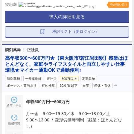
閲覧状況
今が狙い目！
求人の詳細を見る
検討リスト（要ログイン）
調剤薬局 ｜ 正社員
高年収500〜600万円★【東大阪市/若江岩田駅】残業はほ
とんどなく、家庭やライフスタイルと両立しやすい仕事
環境★マイカー通勤OKで通勤便利♪
調剤薬局
一般薬剤師
正社員
600万以上
定期昇給
…
ボーナス・賞与あり
有休推奨
30枚/日以下
在宅
産休・育休
年収500万円〜600万円
給与・手当
月〜金 9:00〜19:30／木 9:00〜18:00／土
9:00〜13:00 ＊変形労働時間制（残業：ほとんどな
勤務時間
し）