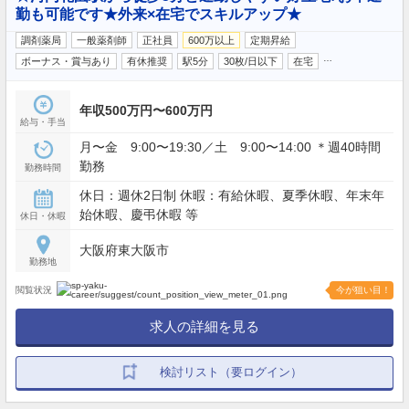
勤も可能です★外来×在宅でスキルアップ★
調剤薬局
一般薬剤師
正社員
600万以上
定期昇給
…
ボーナス・賞与あり
有休推奨
駅5分
30枚/日以下
在宅
年収500万円〜600万円
給与・手当
月〜金 9:00〜19:30／土 9:00〜14:00 ＊週40時間
勤務
勤務時間
休日：週休2日制 休暇：有給休暇、夏季休暇、年末年
始休暇、慶弔休暇 等
休日・休暇
大阪府東大阪市
勤務地
閲覧状況
今が狙い目！
求人の詳細を見る
検討リスト（要ログイン）