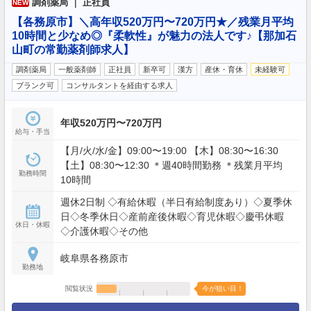
調剤薬局 ｜ 正社員
NEW
【各務原市】＼高年収520万円〜720万円★／残業月平均
10時間と少なめ◎『柔軟性』が魅力の法人です♪【那加石
山町の常勤薬剤師求人】
調剤薬局
一般薬剤師
正社員
新卒可
漢方
産休・育休
未経験可
ブランク可
コンサルタントを経由する求人
年収520万円〜720万円
給与・手当
【月/火/水/金】09:00〜19:00 【木】08:30〜16:30
【土】08:30〜12:30 ＊週40時間勤務 ＊残業月平均
勤務時間
10時間
週休2日制 ◇有給休暇（半日有給制度あり）◇夏季休
日◇冬季休日◇産前産後休暇◇育児休暇◇慶弔休暇
休日・休暇
◇介護休暇◇その他
岐阜県各務原市
勤務地
閲覧状況
今が狙い目！