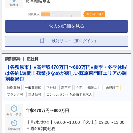
岐阜県岐阜市
勤務地
閲覧状況
今が狙い目！
求人の詳細を見る
検討リスト（要ログイン）
調剤薬局 ｜ 正社員
【各務原市】●高年収470万円〜600万円●夏季・冬季休暇
は各約1週間！残業少なめが嬉しい蘇原東門町エリアの調
剤薬局◎
調剤薬局
一般薬剤師
正社員
新卒可
在宅
転勤なし
未経験可
ブランク可
車通勤可
コンサルタントを経由する求人
年収470万円〜600万円
給与・手当
【月/水/木/金】09:00〜18:00 【火/土】09:00〜13:00
＊週40時間勤務
勤務時間