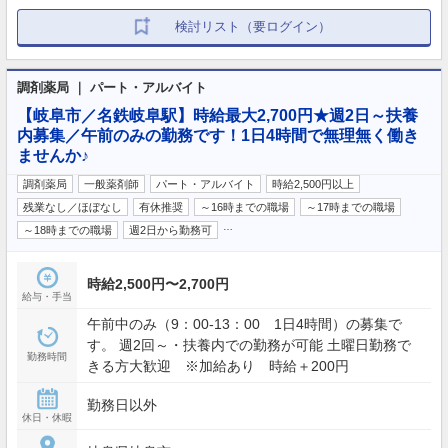
検討リスト（要ログイン）
調剤薬局 ｜ パート・アルバイト
【岐阜市／名鉄岐阜駅】時給最大2,700円★週2日～扶養
内募集／午前のみの勤務です！1日4時間で無理無く働き
ませんか♪
調剤薬局
一般薬剤師
パート・アルバイト
時給2,500円以上
残業なし／ほぼなし
有休推奨
～16時までの職場
～17時までの職場
…
～18時までの職場
週2日から勤務可
時給2,500円〜2,700円
給与・手当
午前中のみ（9：00-13：00 1日4時間）の募集で
す。 週2回～・扶養内での勤務が可能 土曜日勤務で
勤務時間
きる方大歓迎 ※加給あり 時給＋200円
勤務日以外
休日・休暇