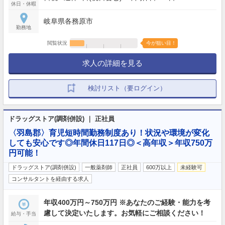
休日・休暇
岐阜県各務原市
勤務地
閲覧状況
今が狙い目！
求人の詳細を見る
検討リスト（要ログイン）
ドラッグストア(調剤併設) ｜ 正社員
〈羽島郡〉育児短時間勤務制度あり！状況や環境が変化
しても安心です◎年間休日117日◎＜高年収＞年収750万
円可能！
ドラッグストア(調剤併設)
一般薬剤師
正社員
600万以上
未経験可
コンサルタントを経由する求人
年収400万円～750万円 ※あなたのご経験・能力を考
慮して決定いたします。お気軽にご相談ください！
給与・手当