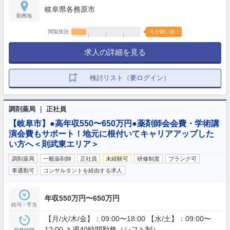
岐阜県各務原市
勤務地
閲覧状況
今が狙い目！
求人の詳細を見る
検討リスト（要ログイン）
調剤薬局 ｜ 正社員
【岐阜市】●高年収550〜650万円●薬剤師会会費・学術講
演会費もサポート！地元に根付いてキャリアアップした
い方へ＜則武東エリア＞
調剤薬局
一般薬剤師
正社員
未経験可
研修制度
ブランク可
車通勤可
コンサルタントを経由する求人
年収550万円〜650万円
給与・手当
【月/火/木/金】：09:00〜18:00 【水/土】：09:00〜
12:00 ＊週40時間勤務（シフト制）