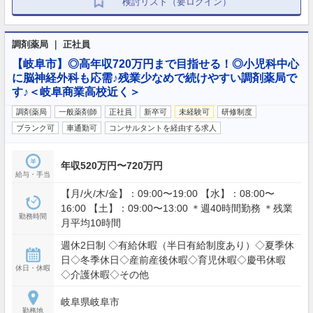
検討リスト（要ログイン）
調剤薬局 ｜ 正社員
【岐阜市】◎高年収720万円まで目指せる！◎小児科中心
に脳神経外科も応需♪残業少なめで続けやすい調剤薬局で
す♪＜岐阜商業高校近く＞
調剤薬局
一般薬剤師
正社員
新卒可
未経験可
研修制度
ブランク可
車通勤可
コンサルタントを経由する求人
年収520万円〜720万円
給与・手当
【月/火/木/金】：09:00〜19:00 【水】：08:00〜
16:00 【土】：09:00〜13:00 ＊週40時間勤務 ＊残業
勤務時間
月平均10時間
週休2日制 ◇有給休暇（半日有給制度あり）◇夏季休
日◇冬季休日◇産前産後休暇◇育児休暇◇慶弔休暇
休日・休暇
◇介護休暇◇その他
岐阜県岐阜市
勤務地