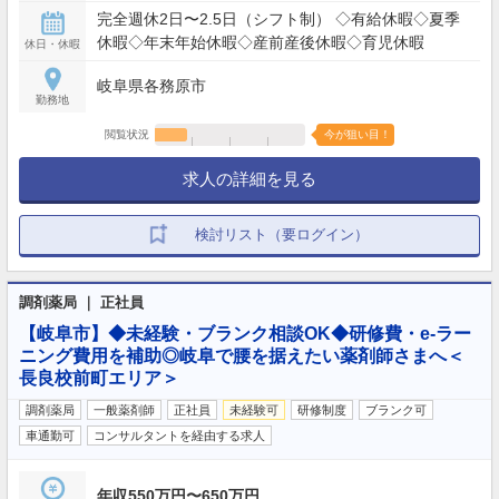
完全週休2日〜2.5日（シフト制） ◇有給休暇◇夏季
休暇◇年末年始休暇◇産前産後休暇◇育児休暇
休日・休暇
岐阜県各務原市
勤務地
閲覧状況
今が狙い目！
求人の詳細を見る
検討リスト（要ログイン）
調剤薬局 ｜ 正社員
【岐阜市】◆未経験・ブランク相談OK◆研修費・e-ラー
ニング費用を補助◎岐阜で腰を据えたい薬剤師さまへ＜
長良校前町エリア＞
調剤薬局
一般薬剤師
正社員
未経験可
研修制度
ブランク可
車通勤可
コンサルタントを経由する求人
年収550万円〜650万円