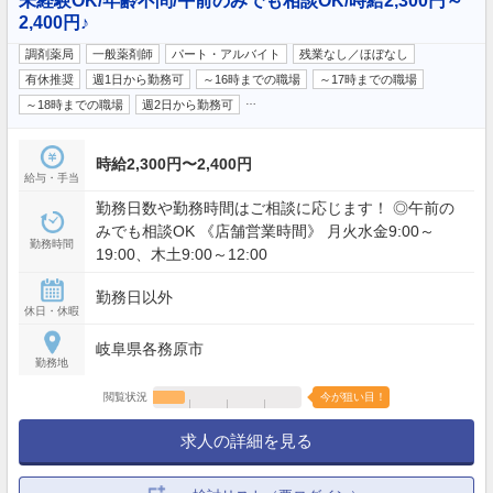
未経験OK/年齢不問/午前のみでも相談OK/時給2,300円～
2,400円♪
調剤薬局
一般薬剤師
パート・アルバイト
残業なし／ほぼなし
有休推奨
週1日から勤務可
～16時までの職場
～17時までの職場
…
～18時までの職場
週2日から勤務可
時給2,300円〜2,400円
給与・手当
勤務日数や勤務時間はご相談に応じます！ ◎午前の
みでも相談OK 《店舗営業時間》 月火水金9:00～
勤務時間
19:00、木土9:00～12:00
勤務日以外
休日・休暇
岐阜県各務原市
勤務地
閲覧状況
今が狙い目！
求人の詳細を見る