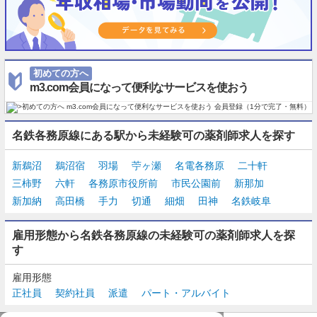
初めての方へ
m3.com会員になって便利なサービスを使おう
名鉄各務原線にある駅から未経験可の薬剤師求人を探す
新鵜沼
鵜沼宿
羽場
苧ヶ瀬
名電各務原
二十軒
三柿野
六軒
各務原市役所前
市民公園前
新那加
新加納
高田橋
手力
切通
細畑
田神
名鉄岐阜
雇用形態から名鉄各務原線の未経験可の薬剤師求人を探
す
雇用形態
正社員
契約社員
派遣
パート・アルバイト