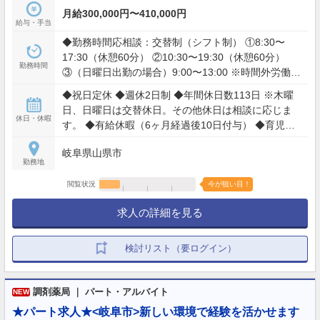
月給300,000円〜410,000円
給与・手当
◆勤務時間応相談：交替制（シフト制） ①8:30〜
17:30（休憩60分） ②10:30〜19:30（休憩60分）
勤務時間
③（日曜日出勤の場合）9:00〜13:00 ※時間外労働：
月平均10時間
◆祝日定休 ◆週休2日制 ◆年間休日数113日 ※木曜
日、日曜日は交替休日。その他休日は相談に応じま
休日・休暇
す。 ◆有給休暇（6ヶ月経過後10日付与） ◆育児休
業取得（実績あり）
岐阜県山県市
勤務地
閲覧状況
今が狙い目！
求人の詳細を見る
検討リスト（要ログイン）
調剤薬局 ｜ パート・アルバイト
NEW
★パート求人★<岐阜市>新しい環境で経験を活かせます