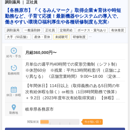
調剤薬局 ｜ 正社員
【各務原市】「くるみんマーク」取得企業★育休や時短
勤務など、子育て応援！最新機器やシステムの導入で、
働きやすい環境◎福利厚生や各種研修制度も充実♪
調剤薬局
一般薬剤師
正社員
定期昇給
ボーナス・賞与あり
有休推奨
…
大手（50店舗）
産休・育休
未経験可
研修制度
月給360,000円〜
給与・手当
月単位の週平均40時間での変形労働制（シフト制）
※休憩60分 ※残業：平均13時間程度/月（店舗によ
勤務時間
り異なる） 《店舗営業時間》 9:00〜18:00 〈定休
日〉土・日・祝
【年間休日】114日以上（取得義務のある5日間の年
次有給休暇を除く）or相当（1日8時間勤務で換算）
休日・休暇
＋ 9.2日（2023年度年次有給取得実績） 【休暇】年
次有給休暇（初年度：1ヶ月目5日間＋6ヶ月目5日間
岐阜県各務原市
付与）、ワークライフバランス休暇（年間9日）、結
勤務地
婚休暇、病気有給休暇
閲覧状況
今が狙い目！