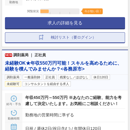
勤務地
閲覧状況
今が狙い目！
求人の詳細を見る
検討リスト（要ログイン）
調剤薬局 ｜ 正社員
NEW
未経験OK★年収550万円可能！スキルを高めるために、
経験を積んでみませんか？<各務原市>
調剤薬局
一般薬剤師
正社員
残業なし／ほぼなし
休日120日
未経験可
コンサルタントを経由する求人
年収450万円～550万円 ※あなたのご経験、能力を考
慮して決定いたします。お気軽にご相談ください！
給与・手当
勤務地の営業時間に準ずる
勤務時間
日祝 / 週休2日(祝日含む) / 年間休日120日