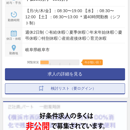
給与・手当
【月/火/木/金】：08:30〜19:00 【水】：08:30〜
12:00 【土】：08:30〜13:00 ＊週40時間勤務（シフ
勤務時間
ト制）
週休2日制 ◇有給休暇◇夏季休暇◇年末年始休暇◇慶
弔休暇◇特別休暇◇産前産後休暇◇育児休暇
休日・休暇
岐阜県岐阜市
勤務地
閲覧状況
今が狙い目！
求人の詳細を見る
検討リスト（要ログイン）