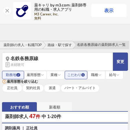
薬キャリ by m3.com: 薬剤師専
表示
用の転職・求人アプリ
ログイン
会員登録
M3 Career, Inc.

無料
名鉄各務原線の薬剤師求人一覧
薬剤師の求人・転職TOP
路線・駅で探す
名鉄各務原線
変更
未経験可
勤務地
雇用形態
業種
こだわり
職種
給与
✓
1
雇用形態を絞り込む
正社員
契約社員
派遣
パート・アルバイト
おすすめ順
新着順
47
薬剤師求人
件
中 1-20件
調剤薬局 ｜ 正社員