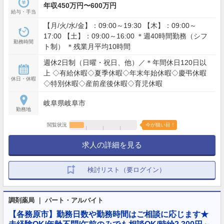
年収450万円〜600万円
給与・手当
【月/火/水/金】：09:00～19:30 【木】：09:00～
17:00 【土】：09:00～16:00 ＊週40時間勤務（シフ
勤務時間
ト制） ＊残業月平均10時間
週休2日制（日曜・祝日、他）／＊年間休日120日以
上 ◇有給休暇◇夏季休暇◇年末年始休暇◇慶弔休暇
休日・休暇
◇特別休暇◇産前産後休暇◇育児休暇
岐阜県岐阜市
勤務地
閲覧状況
今が狙い目！
求人の詳細を見る
検討リスト（要ログイン）
調剤薬局 ｜ パート・アルバイト
【各務原市】勤務日数や勤務時間はご相談に応じます★