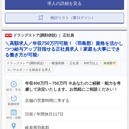
求人の詳細を見る
検討リスト（要ログイン）
ドラッグストア(調剤併設) ｜ 正社員
NEW
＼高額求人／年収750万円可能！〈羽島郡〉資格を活かし
つつ給与アップ目指せる正社員求人！家庭も大事にでき
る働き方が可能♪
ドラッグストア(調剤併設)
一般薬剤師
正社員
600万以上
未経験可
コンサルタントを経由する求人
年収400万円～750万円 ※あなたのご経験・能力を考
慮して決定いたします。お気軽にご相談ください！
給与・手当
店舗の営業時間に準ずる
勤務時間
日祝 / 年間休日117日
休日・休暇
岐阜県羽島郡