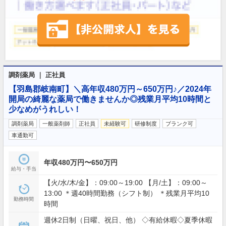
調剤薬局 ｜ 正社員
【羽島郡岐南町】＼高年収480万円～650万円♪／2024年
開局の綺麗な薬局で働きませんか◎残業月平均10時間と
少なめがうれしい！
調剤薬局
一般薬剤師
正社員
未経験可
研修制度
ブランク可
車通勤可
年収480万円〜650万円
給与・手当
【火/水/木/金】：09:00～19:00 【月/土】：09:00～
13:00 ＊週40時間勤務（シフト制） ＊残業月平均10
勤務時間
時間
週休2日制（日曜、祝日、他） ◇有給休暇◇夏季休暇