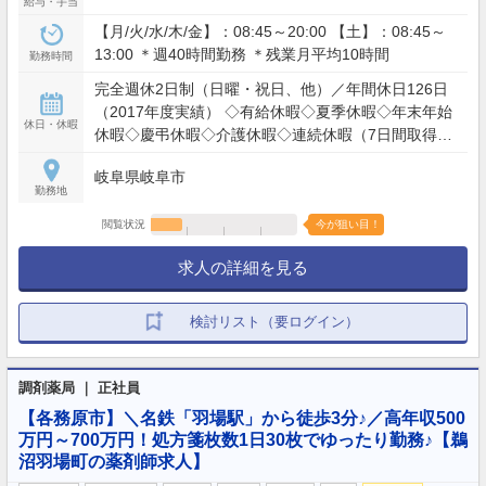
給与・手当
【月/火/水/木/金】：08:45～20:00 【土】：08:45～
13:00 ＊週40時間勤務 ＊残業月平均10時間
勤務時間
完全週休2日制（日曜・祝日、他）／年間休日126日
（2017年度実績） ◇有給休暇◇夏季休暇◇年末年始
休日・休暇
休暇◇慶弔休暇◇介護休暇◇連続休暇（7日間取得
可）◇産前産後休暇◇育児休暇（復帰率ほぼ100％）
岐阜県岐阜市
◇その他
勤務地
閲覧状況
今が狙い目！
求人の詳細を見る
検討リスト（要ログイン）
調剤薬局 ｜ 正社員
【各務原市】＼名鉄「羽場駅」から徒歩3分♪／高年収500
万円～700万円！処方箋枚数1日30枚でゆったり勤務♪【鵜
沼羽場町の薬剤師求人】