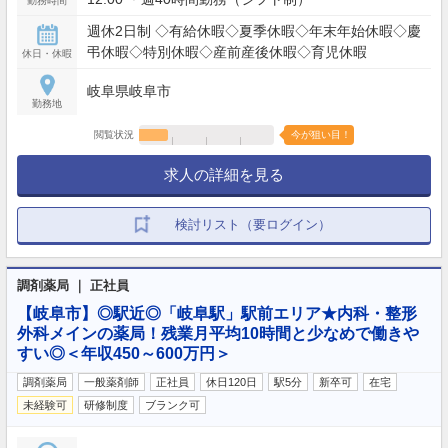
勤務時間
週休2日制 ◇有給休暇◇夏季休暇◇年末年始休暇◇慶
弔休暇◇特別休暇◇産前産後休暇◇育児休暇
休日・休暇
岐阜県岐阜市
勤務地
閲覧状況
今が狙い目！
求人の詳細を見る
検討リスト（要ログイン）
調剤薬局 ｜ 正社員
【岐阜市】◎駅近◎「岐阜駅」駅前エリア★内科・整形
外科メインの薬局！残業月平均10時間と少なめで働きや
すい◎＜年収450～600万円＞
調剤薬局
一般薬剤師
正社員
休日120日
駅5分
新卒可
在宅
未経験可
研修制度
ブランク可