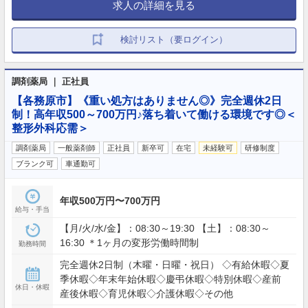
求人の詳細を見る
検討リスト（要ログイン）
調剤薬局 ｜ 正社員
【各務原市】《重い処方はありません◎》完全週休2日
制！高年収500～700万円♪落ち着いて働ける環境です◎＜
整形外科応需＞
調剤薬局
一般薬剤師
正社員
新卒可
在宅
未経験可
研修制度
ブランク可
車通勤可
年収500万円〜700万円
給与・手当
【月/火/水/金】：08:30～19:30 【土】：08:30～
16:30 ＊1ヶ月の変形労働時間制
勤務時間
完全週休2日制（木曜・日曜・祝日） ◇有給休暇◇夏
季休暇◇年末年始休暇◇慶弔休暇◇特別休暇◇産前
休日・休暇
産後休暇◇育児休暇◇介護休暇◇その他