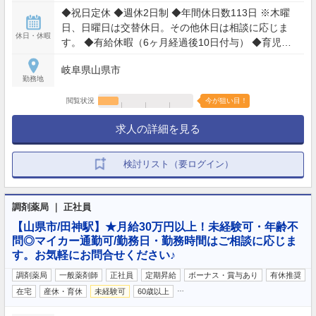
時間
◆祝日定休 ◆週休2日制 ◆年間休日数113日 ※木曜
日、日曜日は交替休日。その他休日は相談に応じま
休日・休暇
す。 ◆有給休暇（6ヶ月経過後10日付与） ◆育児休
業取得（実績あり）
岐阜県山県市
勤務地
閲覧状況
今が狙い目！
求人の詳細を見る
検討リスト（要ログイン）
調剤薬局 ｜ 正社員
【山県市/田神駅】★月給30万円以上！未経験可・年齢不
問◎マイカー通勤可/勤務日・勤務時間はご相談に応じま
す。お気軽にお問合せください♪
調剤薬局
一般薬剤師
正社員
定期昇給
ボーナス・賞与あり
有休推奨
…
在宅
産休・育休
未経験可
60歳以上