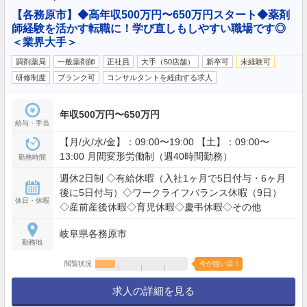
【各務原市】◆高年収500万円〜650万円スタート◆薬剤
師経験を活かす転職に！学び直しもしやすい職場です◎
＜業界大手＞
調剤薬局
一般薬剤師
正社員
大手（50店舗）
新卒可
未経験可
研修制度
ブランク可
コンサルタントを経由する求人
年収500万円〜650万円
給与・手当
【月/火/水/金】：09:00〜19:00 【土】：09:00〜
13:00 月間変形労働制（週40時間勤務）
勤務時間
週休2日制 ◇有給休暇（入社1ヶ月で5日付与・6ヶ月
後に5日付与）◇ワークライフバランス休暇（9日）
休日・休暇
◇産前産後休暇◇育児休暇◇慶弔休暇◇その他
岐阜県各務原市
勤務地
閲覧状況
今が狙い目！
求人の詳細を見る