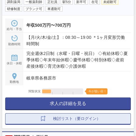
調剤薬局
一般薬剤師
正社員
駅5分
新卒可
在宅
未経験可
研修制度
ブランク可
車通勤可
年収500万円〜700万円
給与・手当
【月/火/木/金/土】：08:30～19:00 ＊1ヶ月変形労働
時間制
勤務時間
完全週休2日制（水曜・日曜・祝日） ◇有給休暇◇夏
季休暇◇年末年始休暇◇慶弔休暇◇特別休暇◇産前
休日・休暇
産後休暇◇育児休暇◇介護休暇
岐阜県各務原市
勤務地
閲覧状況
今が狙い目！
求人の詳細を見る
検討リスト（要ログイン）