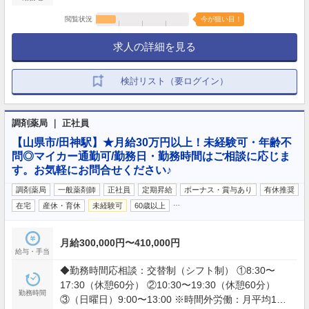
閲覧状況
今が狙い目！
求人の詳細を見る
検討リスト（要ログイン）
調剤薬局 ｜ 正社員
【山県市/田神駅】★月給30万円以上！未経験可・年齢不
問◎マイカー通勤可/勤務日・勤務時間はご相談に応じま
す。お気軽にお問合せください♪
調剤薬局
一般薬剤師
正社員
定期昇給
ボーナス・賞与あり
有休推奨
…
在宅
産休・育休
未経験可
60歳以上
月給300,000円〜410,000円
給与・手当
◆勤務時間応相談：交替制（シフト制） ①8:30〜
17:30（休憩60分） ②10:30〜19:30（休憩60分）
勤務時間
③（日曜日）9:00〜13:00 ※時間外労働：月平均10