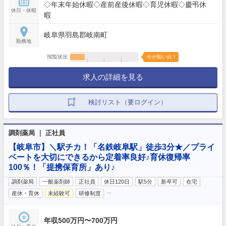
◇年末年始休暇◇産前産後休暇◇育児休暇◇慶弔休
休日・休暇
暇
岐阜県羽島郡岐南町
勤務地
閲覧状況
今が狙い目！
求人の詳細を見る
検討リスト（要ログイン）
調剤薬局 ｜ 正社員
【岐阜市】＼駅チカ！「名鉄岐阜駅」徒歩3分★／プライ
ベートを大切にできるから定着率良好♪育休復帰率
100％！「提携保育所」あり♪
調剤薬局
一般薬剤師
正社員
休日120日
駅5分
新卒可
在宅
…
産休・育休
未経験可
研修制度
年収500万円〜700万円