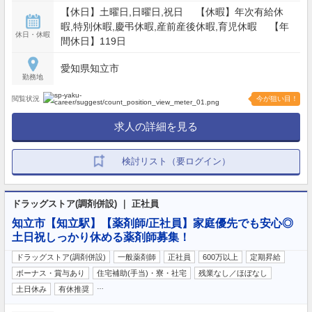
【休日】土曜日,日曜日,祝日 【休暇】年次有給休
暇,特別休暇,慶弔休暇,産前産後休暇,育児休暇 【年
休日・休暇
間休日】119日
愛知県知立市
勤務地
閲覧状況
今が狙い目！
求人の詳細を見る
検討リスト（要ログイン）
ドラッグストア(調剤併設) ｜ 正社員
知立市【知立駅】【薬剤師/正社員】家庭優先でも安心◎
土日祝しっかり休める薬剤師募集！
ドラッグストア(調剤併設)
一般薬剤師
正社員
600万以上
定期昇給
ボーナス・賞与あり
住宅補助(手当)・寮・社宅
残業なし／ほぼなし
…
土日休み
有休推奨