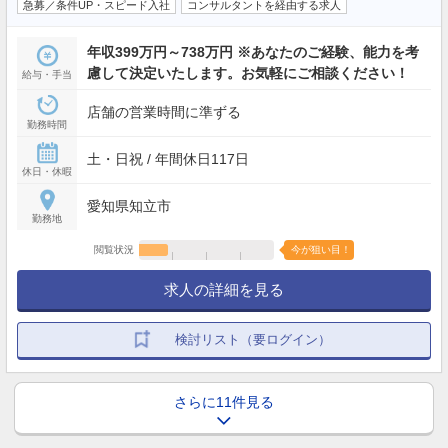
急募／条件UP・スピード入社
コンサルタントを経由する求人
年収399万円～738万円 ※あなたのご経験、能力を考
慮して決定いたします。お気軽にご相談ください！
給与・手当
店舗の営業時間に準ずる
勤務時間
土・日祝 / 年間休日117日
休日・休暇
愛知県知立市
勤務地
閲覧状況
今が狙い目！
求人の詳細を見る
検討リスト（要ログイン）
さらに11件見る