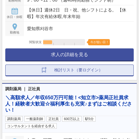
9：00〜12：00 （週40時間勤務でシフト制）
勤務時間
【休日】週休2日 日・祝、他シフトによる。 【休
暇】年次有給休暇,年末年始
休日・休暇
愛知県刈谷市
勤務地
閲覧状況
今が狙い目！
求人の詳細を見る
検討リスト（要ログイン）
調剤薬局 ｜ 正社員
＼高額求人／年収650万円可能！<知立市>薬局正社員求
人！経験者大歓迎☆福利厚生も充実♪まずはご相談くださ
い！
調剤薬局
一般薬剤師
正社員
600万以上
駅5分
コンサルタントを経由する求人