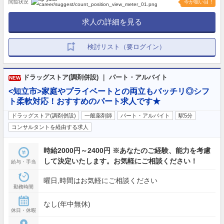
閲覧状況
今が狙い目！
求人の詳細を見る
検討リスト（要ログイン）
ドラッグストア(調剤併設) ｜ パート・アルバイト
NEW
<知立市>家庭やプライベートとの両立もバッチリ◎シフ
ト柔軟対応！おすすめのパート求人です★
ドラッグストア(調剤併設)
一般薬剤師
パート・アルバイト
駅5分
コンサルタントを経由する求人
時給2000円～2400円 ※あなたのご経験、能力を考慮
して決定いたします。お気軽にご相談ください！
給与・手当
曜日,時間はお気軽にご相談ください
勤務時間
なし(年中無休)
休日・休暇