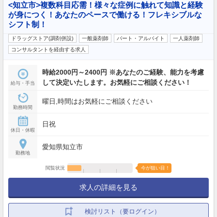
<知立市>複数科目応需！様々な症例に触れて知識と経験
が身につく！あなたのペースで働ける！フレキシブルな
シフト制！
ドラッグストア(調剤併設)
一般薬剤師
パート・アルバイト
一人薬剤師
コンサルタントを経由する求人
時給2000円～2400円 ※あなたのご経験、能力を考慮
して決定いたします。お気軽にご相談ください！
給与・手当
曜日,時間はお気軽にご相談ください
勤務時間
日祝
休日・休暇
愛知県知立市
勤務地
閲覧状況
今が狙い目！
求人の詳細を見る
検討リスト（要ログイン）