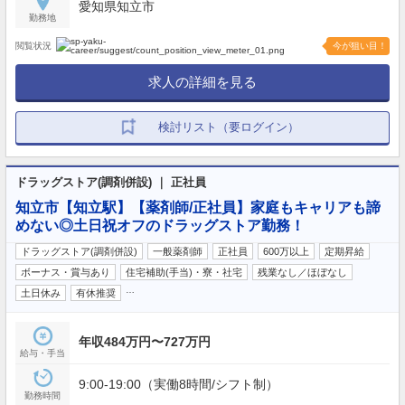
愛知県知立市
勤務地
閲覧状況
今が狙い目！
求人の詳細を見る
検討リスト（要ログイン）
ドラッグストア(調剤併設) ｜ 正社員
知立市【知立駅】【薬剤師/正社員】家庭もキャリアも諦
めない◎土日祝オフのドラッグストア勤務！
ドラッグストア(調剤併設)
一般薬剤師
正社員
600万以上
定期昇給
ボーナス・賞与あり
住宅補助(手当)・寮・社宅
残業なし／ほぼなし
…
土日休み
有休推奨
年収484万円〜727万円
給与・手当
9:00-19:00（実働8時間/シフト制）
勤務時間