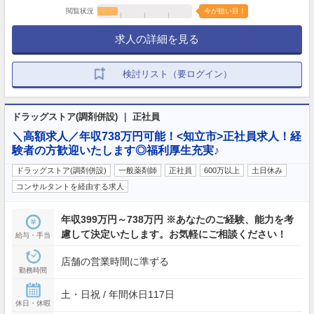
閲覧状況
今が狙い目！
求人の詳細を見る
検討リスト（要ログイン）
ドラッグストア(調剤併設) ｜ 正社員
＼高額求人／年収738万円可能！<知立市>正社員求人！経
験者の方歓迎いたします◎福利厚生充実♪
ドラッグストア(調剤併設)
一般薬剤師
正社員
600万以上
土日休み
コンサルタントを経由する求人
年収399万円～738万円 ※あなたのご経験、能力を考
慮して決定いたします。お気軽にご相談ください！
給与・手当
店舗の営業時間に準ずる
勤務時間
土・日祝 / 年間休日117日
休日・休暇