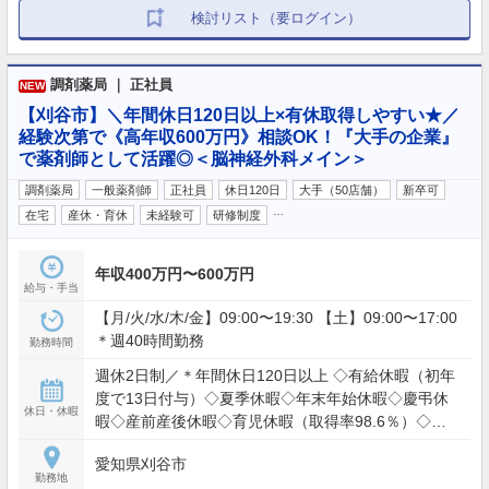
検討リスト（要ログイン）
調剤薬局 ｜ 正社員
NEW
【刈谷市】＼年間休日120日以上×有休取得しやすい★／
経験次第で《高年収600万円》相談OK！『大手の企業』
で薬剤師として活躍◎＜脳神経外科メイン＞
調剤薬局
一般薬剤師
正社員
休日120日
大手（50店舗）
新卒可
…
在宅
産休・育休
未経験可
研修制度
年収400万円〜600万円
給与・手当
【月/火/水/木/金】09:00〜19:30 【土】09:00〜17:00
＊週40時間勤務
勤務時間
週休2日制／＊年間休日120日以上 ◇有給休暇（初年
度で13日付与）◇夏季休暇◇年末年始休暇◇慶弔休
休日・休暇
暇◇産前産後休暇◇育児休暇（取得率98.6％）◇特
別休暇◇その他
愛知県刈谷市
勤務地