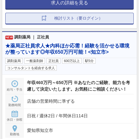
求人の詳細を見る
検討リスト（要ログイン）
調剤薬局 ｜ 正社員
NEW
★薬局正社員求人★内科ほか応需！経験を活かせる環境
が整っています◎年収650万円可能！<知立市>
調剤薬局
一般薬剤師
正社員
600万以上
駅5分
コンサルタントを経由する求人
年収460万円～650万円 ※あなたのご経験、能力を考
慮して決定いたします。お気軽にご相談ください！
給与・手当
店舗の営業時間に準ずる
勤務時間
日祝 / 週休2日 / 年間休日114日
休日・休暇
愛知県知立市
勤務地