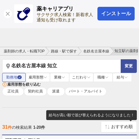
薬キャリアプリ
インストール
ログイン
会員登録
サクサク求人検索！新着求人
通知も受け取れます
知立駅の薬剤
薬剤師の求人・転職TOP
路線・駅で探す
名鉄名古屋本線
名鉄名古屋本線 知立
変更
勤務地
雇用形態
業種
こだわり
職種
給与
✓
雇用形態を絞り込む
正社員
契約社員
派遣
パート・アルバイト
給与が高い順で並び替えられるようになりました！
31
件
の検索結果
1-20件