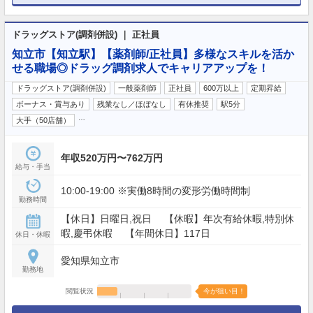
ドラッグストア(調剤併設) ｜ 正社員
知立市【知立駅】【薬剤師/正社員】多様なスキルを活か
せる職場◎ドラッグ調剤求人でキャリアアップを！
ドラッグストア(調剤併設)
一般薬剤師
正社員
600万以上
定期昇給
ボーナス・賞与あり
残業なし／ほぼなし
有休推奨
駅5分
…
大手（50店舗）
年収520万円〜762万円
給与・手当
10:00-19:00 ※実働8時間の変形労働時間制
勤務時間
【休日】日曜日,祝日 【休暇】年次有給休暇,特別休
暇,慶弔休暇 【年間休日】117日
休日・休暇
愛知県知立市
勤務地
閲覧状況
今が狙い目！