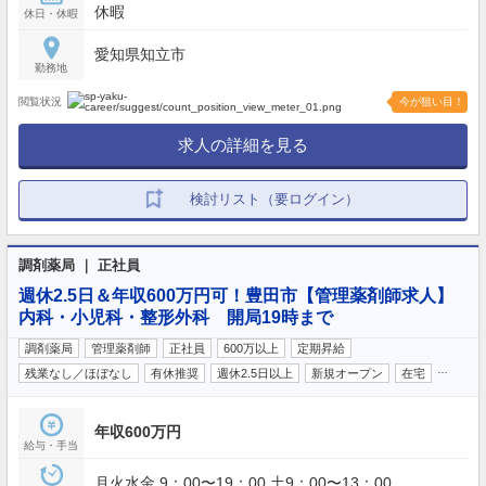
休暇
休日・休暇
愛知県知立市
勤務地
閲覧状況
今が狙い目！
求人の詳細を見る
検討リスト（要ログイン）
調剤薬局 ｜ 正社員
週休2.5日＆年収600万円可！豊田市【管理薬剤師求人】
内科・小児科・整形外科 開局19時まで
調剤薬局
管理薬剤師
正社員
600万以上
定期昇給
…
残業なし／ほぼなし
有休推奨
週休2.5日以上
新規オープン
在宅
年収600万円
給与・手当
月火水金 9：00〜19：00 土9：00〜13：00