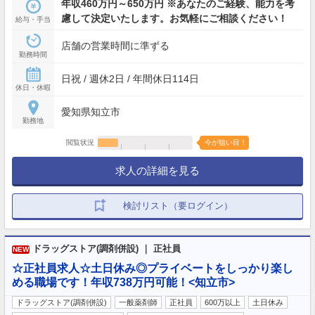
年収460万円～650万円 ※あなたのご経験、能力を考
慮して決定いたします。お気軽にご相談ください！
給与・手当
店舗の営業時間に準ずる
勤務時間
日祝 / 週休2日 / 年間休日114日
休日・休暇
愛知県知立市
勤務地
閲覧状況
今が狙い目！
求人の詳細を見る
検討リスト（要ログイン）
ドラッグストア(調剤併設) ｜ 正社員
NEW
☆正社員求人☆土日休み◎プライベートをしっかり楽し
める職場です！年収738万円可能！<知立市>
ドラッグストア(調剤併設)
一般薬剤師
正社員
600万以上
土日休み