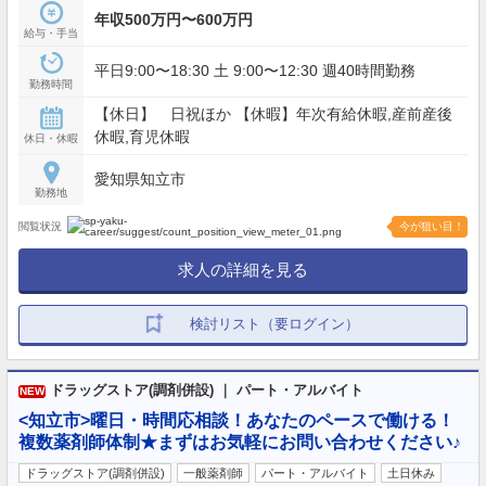
年収500万円〜600万円
給与・手当
平日9:00〜18:30 土 9:00〜12:30 週40時間勤務
勤務時間
【休日】 日祝ほか 【休暇】年次有給休暇,産前産後
休暇,育児休暇
休日・休暇
愛知県知立市
勤務地
閲覧状況
今が狙い目！
求人の詳細を見る
検討リスト（要ログイン）
ドラッグストア(調剤併設) ｜ パート・アルバイト
NEW
<知立市>曜日・時間応相談！あなたのペースで働ける！
複数薬剤師体制★まずはお気軽にお問い合わせください♪
ドラッグストア(調剤併設)
一般薬剤師
パート・アルバイト
土日休み