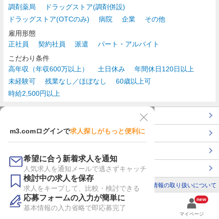
調剤薬局
ドラッグストア(調剤併設)
ドラッグストア(OTCのみ)
病院
企業
その他
雇用形態
正社員
契約社員
派遣
パート・アルバイト
こだわり条件
高年収（年収600万以上）
土日休み
年間休日120日以上
未経験可
残業なし／ほぼなし
60歳以上可
時給2,500円以上
TOP
m3.comログインで
求人探しがもっと便利に
最近チェックした求人一覧
薬剤師の転職成功ガイド
希望に合う新着求人を通知
コンサルタントに転職相談
人気求人を通知メールで逃さずキャッチ
検討中の求人を保存
利用規約
個人情報の取り扱いについて
求人をキープして、比較・検討できる
応募フォームの入力が簡単に
new
基本情報の入力省略で即応募完了
検索
検討リスト
履歴
マイページ