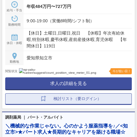
年収484万円〜727万円
給与・手当
9:00-19:00（実働8時間/シフト制）
勤務時間
【休日】土曜日,日曜日,祝日 【休暇】年次有給休
暇,特別休暇,慶弔休暇,産前産後休暇,育児休暇 【年
休日・休暇
間休日】119日
愛知県知立市
勤務地
閲覧状況
今が狙い目！
求人の詳細を見る
検討リスト（要ログイン）
調剤薬局 ｜ パート・アルバイト
＼機械的な作業じゃない。心のかよう服薬指導を♪／<知
立市>★パート求人★長期的なキャリアを築ける職場☆