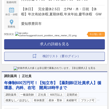
勤務時間
【休日】 完全週休2.5日 土PM・木・日祝 【休
暇】年次有給休暇,夏期休暇,年末年始,慶弔休暇 GW
休日・休暇
愛知県豊田市
勤務地
閲覧状況
今が狙い目！
求人の詳細を見る
検討リスト（要ログイン）
調剤薬局 ｜ 正社員
年俸制600万円可！【知立市】【薬剤師/正社員求人】循
環器、内科、在宅 開局18時半まで
調剤薬局
一般薬剤師
正社員
600万以上
定期昇給
…
残業なし／ほぼなし
有休推奨
産休・育休
未経験可
ブランク可