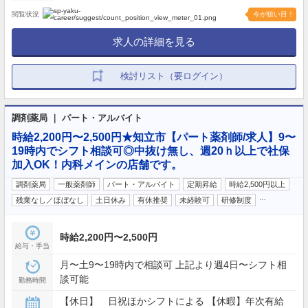
閲覧状況
今が狙い目！
求人の詳細を見る
検討リスト（要ログイン）
調剤薬局 ｜ パート・アルバイト
時給2,200円〜2,500円★知立市【パート薬剤師/求人】9〜
19時内でシフト相談可◎中抜け無し、週20ｈ以上で社保
加入OK！内科メインの店舗です。
調剤薬局
一般薬剤師
パート・アルバイト
定期昇給
時給2,500円以上
…
残業なし／ほぼなし
土日休み
有休推奨
未経験可
研修制度
時給2,200円〜2,500円
給与・手当
月〜土9〜19時内で相談可 上記より週4日〜シフト相
談可能
勤務時間
【休日】 日祝ほかシフトによる 【休暇】年次有給