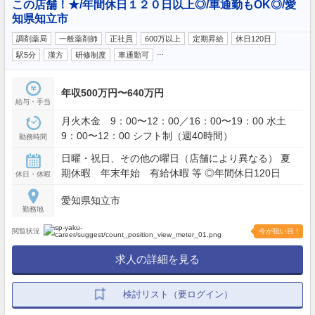
この店舗！★/年間休日１２０日以上◎/車通勤もOK◎/愛
知県知立市
調剤薬局
一般薬剤師
正社員
600万以上
定期昇給
休日120日
…
駅5分
漢方
研修制度
車通勤可
年収500万円〜640万円
給与・手当
月火木金 9：00〜12：00／16：00〜19：00 水土
9：00〜12：00 シフト制（週40時間）
勤務時間
日曜・祝日、その他の曜日（店舗により異なる） 夏
期休暇 年末年始 有給休暇 等 ◎年間休日120日
休日・休暇
愛知県知立市
勤務地
閲覧状況
今が狙い目！
求人の詳細を見る
検討リスト（要ログイン）