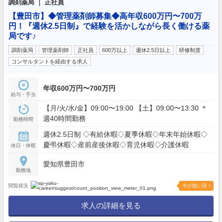
調剤薬局 ｜ 正社員
【豊田市】◆管理薬剤師募集◆高年収600万円〜700万
円！『週休2.5日制』で経験を活かしながら長く働ける薬
局です♪
調剤薬局
管理薬剤師
正社員
600万以上
週休2.5日以上
研修制度
コンサルタントを経由する求人
年収600万円〜700万円
給与・手当
【月/火/水/金】09:00〜19:00 【土】09:00〜13:30 ＊
週40時間勤務
勤務時間
週休2.5日制 ◇有給休暇◇夏季休暇◇年末年始休暇◇
慶弔休暇◇産前産後休暇◇育児休暇◇介護休暇
休日・休暇
愛知県豊田市
勤務地
閲覧状況
今が狙い目！
求人の詳細を見る