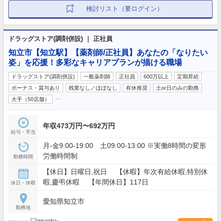
検討リスト（要ログイン）
ドラッグストア(調剤併設) ｜ 正社員
知立市【知立駅】【薬剤師/正社員】あなたの「なりたい
姿」を応援！多彩なキャリアプランが描ける職場
ドラッグストア(調剤併設)
一般薬剤師
正社員
600万以上
定期昇給
ボーナス・賞与あり
残業なし／ほぼなし
有休推奨
土or日のみの勤務
…
大手（50店舗）
年収473万円〜692万円
給与・手当
月-金9:00-19:00 土09:00-13:00 ※実働8時間の変形
労働時間制
勤務時間
【休日】日曜日,祝日 【休暇】年次有給休暇,特別休
暇,慶弔休暇 【年間休日】117日
休日・休暇
愛知県知立市
勤務地