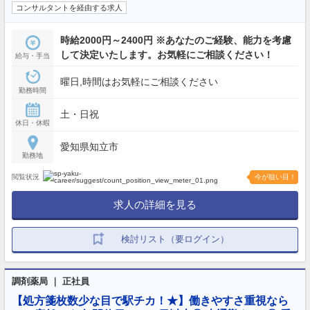
コンサルタントを経由する求人
時給2000円～2400円 ※あなたのご経験、能力を考慮
して決定いたします。お気軽にご相談ください！
給与・手当
曜日,時間はお気軽にご相談ください
勤務時間
土・日祝
休日・休暇
愛知県知立市
勤務地
閲覧状況
今が狙い目！
求人の詳細を見る
検討リスト（要ログイン）
調剤薬局 ｜ 正社員
【処方箋枚数少な目で駅チカ！★】働きやすさ重視なら