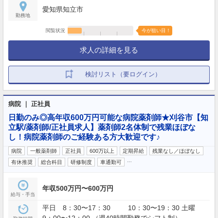
愛知県知立市
勤務地
閲覧状況
今が狙い目！
求人の詳細を見る
検討リスト（要ログイン）
病院 ｜ 正社員
日勤のみ◎高年収600万円可能な病院薬剤師★刈谷市【知
立駅/薬剤師/正社員求人】薬剤師2名体制で残業ほぼな
し！病院薬剤師のご経験ある方大歓迎です♪
病院
一般薬剤師
正社員
600万以上
定期昇給
残業なし／ほぼなし
…
有休推奨
総合科目
研修制度
車通勤可
年収500万円〜600万円
給与・手当
平日 8：30〜17：30 10：30〜19：30 土曜