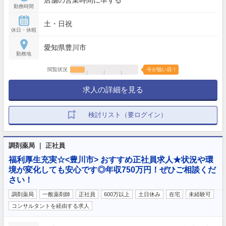
勤務時間
土・日祝
休日・休暇
愛知県豊川市
勤務地
閲覧状況
今が狙い目！
求人の詳細を見る
検討リスト（要ログイン）
調剤薬局 ｜ 正社員
福利厚生充実☆<豊川市> おすすめ正社員求人★状況や環
境が変化しても安心です◎年収750万円！ぜひご相談くだ
さい！
調剤薬局
一般薬剤師
正社員
600万以上
土日休み
在宅
未経験可
コンサルタントを経由する求人