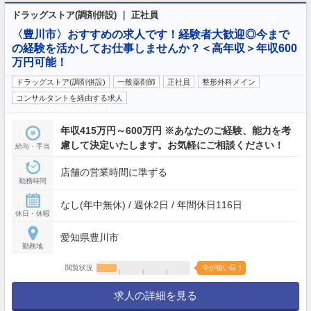
ドラッグストア(調剤併設) ｜ 正社員
〈豊川市〉おすすめの求人です！経験者大歓迎◎今まで
の経験を活かしてお仕事しませんか？＜高年収＞年収600
万円可能！
ドラッグストア(調剤併設)
一般薬剤師
正社員
整形外科メイン
コンサルタントを経由する求人
年収415万円～600万円 ※あなたのご経験、能力を考
慮して決定いたします。お気軽にご相談ください！
給与・手当
店舗の営業時間に準ずる
勤務時間
なし(年中無休) / 週休2日 / 年間休日116日
休日・休暇
愛知県豊川市
勤務地
閲覧状況
今が狙い目！
求人の詳細を見る