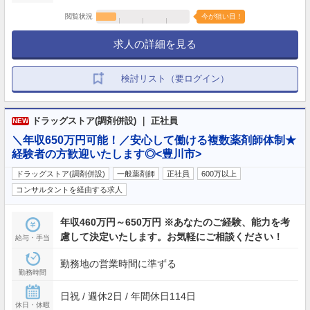
閲覧状況
今が狙い目！
求人の詳細を見る
検討リスト（要ログイン）
ドラッグストア(調剤併設) ｜ 正社員
NEW
＼年収650万円可能！／安心して働ける複数薬剤師体制★
経験者の方歓迎いたします◎<豊川市>
ドラッグストア(調剤併設)
一般薬剤師
正社員
600万以上
コンサルタントを経由する求人
年収460万円～650万円 ※あなたのご経験、能力を考
慮して決定いたします。お気軽にご相談ください！
給与・手当
勤務地の営業時間に準ずる
勤務時間
日祝 / 週休2日 / 年間休日114日
休日・休暇