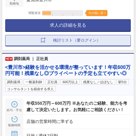
勤務地
閲覧状況
今が狙い目！
求人の詳細を見る
検討リスト（要ログイン）
調剤薬局 ｜ 正社員
NEW
<豊川市>経験を活かせる環境が整っています！年収600万
円可能！残業なし◎プライベートの予定も立てやすい◎
調剤薬局
一般薬剤師
正社員
600万以上
残業なし／ほぼなし
駅5分
コンサルタントを経由する求人
年収550万円～600万円 ※あなたのご経験、能力を考
慮して決定いたします。お気軽にご相談ください！
給与・手当
店舗の営業時間に準ずる
勤務時間
日祝 / 週休2日制