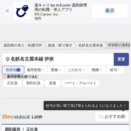
薬キャリ by m3.com: 薬剤師専
表示
用の転職・求人アプリ
ログイン
会員登録
M3 Career, Inc.

無料
伊奈駅の薬剤
薬剤師の求人・転職TOP
路線・駅で探す
名鉄名古屋本線
名鉄名古屋本線 伊奈
変更
勤務地
雇用形態
業種
こだわり
職種
給与
✓
雇用形態を絞り込む
正社員
契約社員
派遣
パート・アルバイト
給与が高い順で並び替えられるようになりました！
25
件
の検索結果
1-20件
調剤薬局 ｜ 正社員