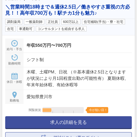
＼営業時間18時まで＆週休2.5日／働きやすさ重視の方必
見！！高年収700万も！駅チカ1分も魅力♪
調剤薬局
一般薬剤師
正社員
600万以上
住宅補助(手当)・寮・社宅
在宅
車通勤可
コンサルタントを経由する求人
年収550万円〜700万円
給与・手当
シフト制
勤務時間
木曜、土曜PM、日祝 （※基本週休2.5日となります
が状況により月1回程度出勤の可能性有） 夏期休暇、
休日・休暇
年末年始休暇、有給休暇等
愛知県豊川市
勤務地
閲覧状況
今が狙い目！
求人の詳細を見る