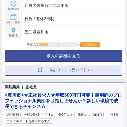
店舗の営業時間に準ずる
勤務時間
日祝 / 週休2日制
休日・休暇
愛知県豊川市
勤務地
閲覧状況
今が狙い目！
求人の詳細を見る
検討リスト（要ログイン）
調剤薬局 ｜ 正社員
<豊川市>★正社員求人★年収600万円可能！薬剤師のプロ
フェッショナル集団を目指しませんか？新しい環境で成
長できるチャンス☆
調剤薬局
一般薬剤師
正社員
600万以上
残業なし／ほぼなし
駅5分
コンサルタントを経由する求人