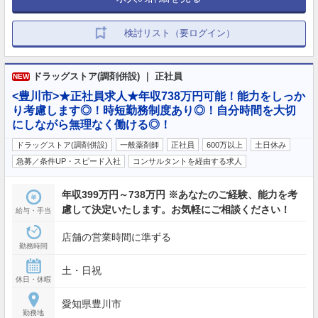
検討リスト（要ログイン）
ドラッグストア(調剤併設) ｜ 正社員
NEW
<豊川市>★正社員求人★年収738万円可能！能力をしっか
り考慮します◎！時短勤務制度あり◎！自分時間を大切
にしながら無理なく働ける◎！
ドラッグストア(調剤併設)
一般薬剤師
正社員
600万以上
土日休み
急募／条件UP・スピード入社
コンサルタントを経由する求人
年収399万円～738万円 ※あなたのご経験、能力を考
慮して決定いたします。お気軽にご相談ください！
給与・手当
店舗の営業時間に準ずる
勤務時間
土・日祝
休日・休暇
愛知県豊川市
勤務地