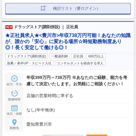
検討リスト（要ログイン）
ドラッグストア(調剤併設) ｜ 正社員
NEW
★正社員求人★<豊川市>年収738万円可能！あなたの知識
が、誰かの「安心」に変わる場所☆時短勤務制度あり
◎！長く安定して働ける◎！
ドラッグストア(調剤併設)
一般薬剤師
正社員
600万以上
急募／条件UP・スピード入社
コンサルタントを経由する求人
年収399万円～738万円 ※あなたのご経験、能力を考
慮して決定いたします。お気軽にご相談ください！
給与・手当
店舗の営業時間に準ずる
勤務時間
なし(年中無休)
休日・休暇
愛知県豊川市
勤務地