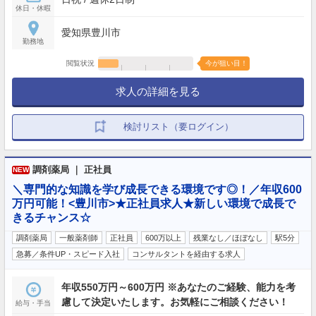
休日・休暇
愛知県豊川市
勤務地
閲覧状況
今が狙い目！
求人の詳細を見る
検討リスト（要ログイン）
調剤薬局 ｜ 正社員
NEW
＼専門的な知識を学び成長できる環境です◎！／年収600
万円可能！<豊川市>★正社員求人★新しい環境で成長で
きるチャンス☆
調剤薬局
一般薬剤師
正社員
600万以上
残業なし／ほぼなし
駅5分
急募／条件UP・スピード入社
コンサルタントを経由する求人
年収550万円～600万円 ※あなたのご経験、能力を考
慮して決定いたします。お気軽にご相談ください！
給与・手当