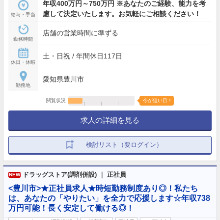
年収400万円～750万円 ※あなたのご経験、能力を考
慮して決定いたします。お気軽にご相談ください！
給与・手当
店舗の営業時間に準ずる
勤務時間
土・日祝 / 年間休日117日
休日・休暇
愛知県豊川市
勤務地
閲覧状況
今が狙い目！
求人の詳細を見る
検討リスト（要ログイン）
ドラッグストア(調剤併設) ｜ 正社員
NEW
<豊川市>★正社員求人★時短勤務制度あり◎！私たち
は、あなたの「やりたい」を全力で応援します☆年収738
万円可能！長く安定して働ける◎！