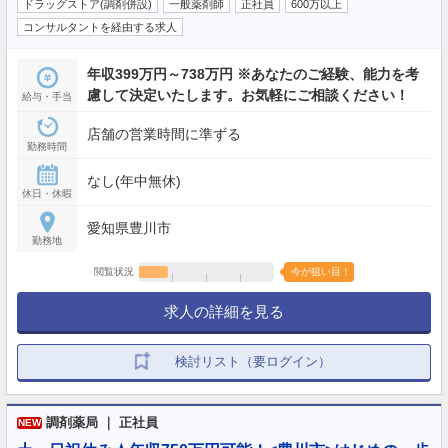
ドラッグストア(調剤併設)
一般薬剤師
正社員
600万以上
コンサルタントを経由する求人
年収399万円～738万円 ※あなたのご経験、能力を考
慮して決定いたします。お気軽にご相談ください！
給与・手当
店舗の営業時間に準ずる
勤務時間
なし(年中無休)
休日・休暇
愛知県豊川市
勤務地
閲覧状況
今が狙い目！
求人の詳細を見る
検討リスト（要ログイン）
調剤薬局 ｜ 正社員
NEW