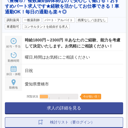
〈豊橋市〉複数薬剤師体制なので安心して働ける！おす
すめパート求人です★経験を活かしてお仕事できる！車
通勤OK！毎日の通勤も楽々◎
調剤薬局
一般薬剤師
パート・アルバイト
残業なし／ほぼなし
車通勤可
コンサルタントを経由する求人
時給1800円～2300円 ※あなたのご経験、能力を考慮
して決定いたします。お気軽にご相談ください！
給与・手当
曜日,時間はお気軽にご相談ください
勤務時間
日祝
休日・休暇
愛知県豊橋市
勤務地
閲覧状況
今が狙い目！
求人の詳細を見る
検討リスト（要ログイン）