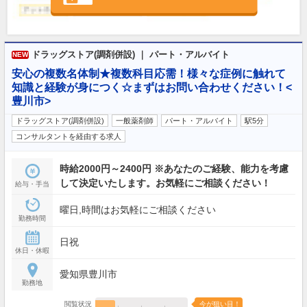
ドラッグストア(調剤併設) ｜ パート・アルバイト
NEW
安心の複数名体制★複数科目応需！様々な症例に触れて
知識と経験が身につく☆まずはお問い合わせください！<
豊川市>
ドラッグストア(調剤併設)
一般薬剤師
パート・アルバイト
駅5分
コンサルタントを経由する求人
時給2000円～2400円 ※あなたのご経験、能力を考慮
して決定いたします。お気軽にご相談ください！
給与・手当
曜日,時間はお気軽にご相談ください
勤務時間
日祝
休日・休暇
愛知県豊川市
勤務地
閲覧状況
今が狙い目！