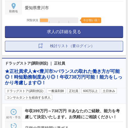
愛知県豊川市
勤務地
閲覧状況
今が狙い目！
求人の詳細を見る
検討リスト（要ログイン）
ドラッグストア(調剤併設) ｜ 正社員
★正社員求人★<豊川市>バランスの取れた働き方が可能
◎！時短勤務制度あり◎！年収738万円可能！能力をしっ
かり考慮します◎！
ドラッグストア(調剤併設)
一般薬剤師
正社員
600万以上
土日休み
コンサルタントを経由する求人
年収399万円～738万円 ※あなたのご経験、能力を考
慮して決定いたします。お気軽にご相談ください！
給与・手当
店舗の営業時間に準ずる