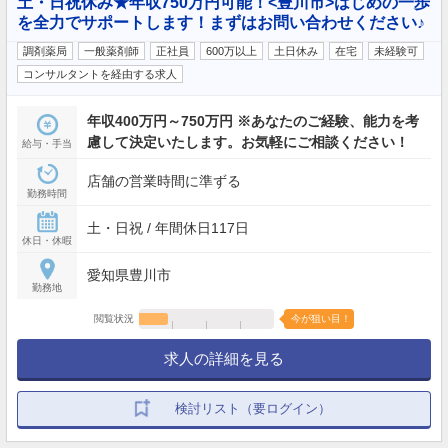
土・日祝休み★年収750万円可能！<豊川市>はじめの一歩
を全力でサポートします！まずはお問い合わせください♪
調剤薬局
一般薬剤師
正社員
600万以上
土日休み
在宅
未経験可
コンサルタントを経由する求人
年収400万円～750万円 ※あなたのご経験、能力を考
慮して決定いたします。お気軽にご相談ください！
給与・手当
店舗の営業時間に準ずる
勤務時間
土・日祝 / 年間休日117日
休日・休暇
愛知県豊川市
勤務地
閲覧状況
今が狙い目！
求人の詳細を見る
検討リスト（要ログイン）