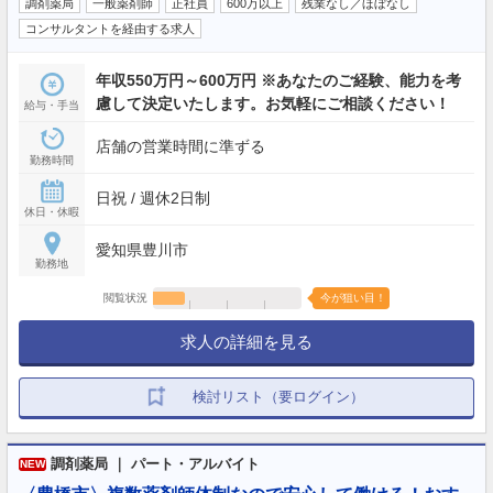
調剤薬局
一般薬剤師
正社員
600万以上
残業なし／ほぼなし
コンサルタントを経由する求人
年収550万円～600万円 ※あなたのご経験、能力を考
慮して決定いたします。お気軽にご相談ください！
給与・手当
店舗の営業時間に準ずる
勤務時間
日祝 / 週休2日制
休日・休暇
愛知県豊川市
勤務地
閲覧状況
今が狙い目！
求人の詳細を見る
検討リスト（要ログイン）
調剤薬局 ｜ パート・アルバイト
NEW