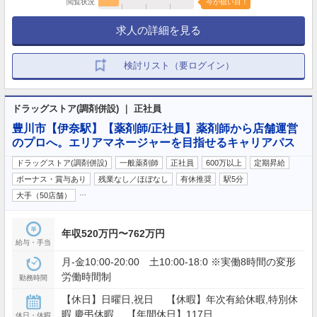
閲覧状況
今が狙い目！
求人の詳細を見る
検討リスト（要ログイン）
ドラッグストア(調剤併設) ｜ 正社員
豊川市【伊奈駅】【薬剤師/正社員】薬剤師から店舗運営
のプロへ。エリアマネージャーを目指せるキャリアパス
ドラッグストア(調剤併設)
一般薬剤師
正社員
600万以上
定期昇給
ボーナス・賞与あり
残業なし／ほぼなし
有休推奨
駅5分
…
大手（50店舗）
年収520万円〜762万円
給与・手当
月-金10:00-20:00 土10:00-18:0 ※実働8時間の変形
労働時間制
勤務時間
【休日】日曜日,祝日 【休暇】年次有給休暇,特別休
暇,慶弔休暇 【年間休日】117日
休日・休暇