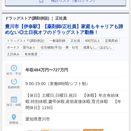
検討リスト（要ログイン）
ドラッグストア(調剤併設) ｜ 正社員
豊川市【伊奈駅】【薬剤師/正社員】家庭もキャリアも諦
めない◎土日祝オフのドラッグストア勤務！
ドラッグストア(調剤併設)
一般薬剤師
正社員
600万以上
定期昇給
ボーナス・賞与あり
住宅補助(手当)・寮・社宅
残業なし／ほぼなし
…
土日休み
有休推奨
年収484万円〜727万円
給与・手当
9:00-19:00（実働8時間/シフト制）
勤務時間
【休日】土曜日,日曜日,祝日 【休暇】年次有給休
暇,特別休暇,慶弔休暇,産前産後休暇,育児休暇 【年
休日・休暇
間休日】119日
愛知県豊川市
勤務地