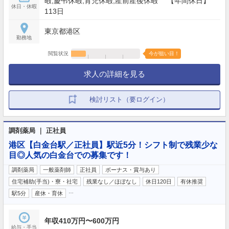
暇,慶弔休暇,育児休暇,産前産後休暇 【年間休日】
休日・休暇
113日
東京都港区
勤務地
閲覧状況
今が狙い目！
求人の詳細を見る
検討リスト（要ログイン）
調剤薬局 ｜ 正社員
港区【白金台駅／正社員】駅近5分！シフト制で残業少な
目◎人気の白金台での募集です！
調剤薬局
一般薬剤師
正社員
ボーナス・賞与あり
住宅補助(手当)・寮・社宅
残業なし／ほぼなし
休日120日
有休推奨
…
駅5分
産休・育休
年収410万円〜600万円
給与・手当