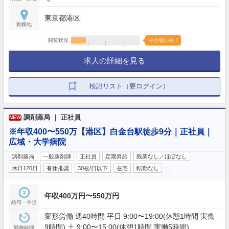
東京都港区
勤務地
閲覧状況
今が狙い目！
求人の詳細を見る
検討リスト（要ログイン）
調剤薬局 ｜ 正社員
NEW
※年収400〜550万【港区】白金台駅徒歩9分｜正社員｜
広域・大学病院
調剤薬局
一般薬剤師
正社員
定期昇給
残業なし／ほぼなし
…
休日120日
有休推奨
30枚/日以下
在宅
転勤なし
年収400万円〜550万円
給与・手当
変形労働 週40時間 平日 9:00〜19:00(休憩1時間 実働
9時間) 土 9:00〜15:00(休憩1時間 実働5時間)
勤務時間