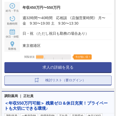
年収450万円〜550万円
給与・手当
週32時間〜40時間 応相談 《店舗営業時間》 月〜
金 9:30〜19:00 土 9:30〜13:30
勤務時間
日・祝 （ただし祝日も勤務の場合あり）
休日・休暇
東京都港区
勤務地
閲覧状況
今が狙い目！
求人の詳細を見る
検討リスト（要ログイン）
調剤薬局 ｜ 正社員
＜年収550万円可能＞ 残業ゼロ＆休日充実！プライベー
トも大切にできる環境♪
調剤薬局
一般薬剤師
管理薬剤師
正社員
定期昇給
休日120日