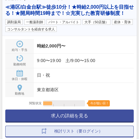
≪港区/白金台駅≫徒歩10分！★時給2,000円以上を目指せ
る！★開局時間19時まで！☆充実した教育研修制度！
調剤薬局
一般薬剤師
パート・アルバイト
大手（50店舗）
産休・育休
コンサルタントを経由する求人
時給2,000円〜
給与・手当
9:00〜19:00 土/9:00〜15:00
勤務時間
日・祝
休日・休暇
東京都港区
勤務地
閲覧状況
今が狙い目！
求人の詳細を見る
検討リスト（要ログイン）