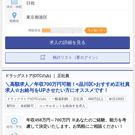
日祝
休日・休暇
東京都港区
勤務地
閲覧状況
今が狙い目！
求人の詳細を見る
検討リスト（要ログイン）
ドラッグストア(OTCのみ) ｜ 正社員
＼高額求人／年収700万円可能！<品川区>おすすめ正社員
求人☆お給与をUPさせたい方にオススメです！
ドラッグストア(OTCのみ)
一般薬剤師
正社員
600万以上
休日120日
駅5分
未経験可
コンサルタントを経由する求人
年収458万円～700万円 ※あなたのご経験、能力を考
慮して決定いたします。お気軽にご相談ください！
給与・手当