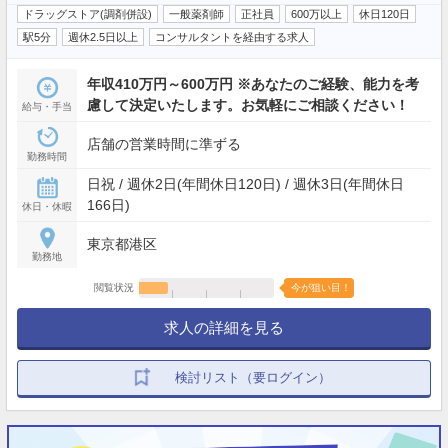
ドラッグストア(調剤併設)
一般薬剤師
正社員
600万以上
休日120日
駅5分
週休2.5日以上
コンサルタントを経由する求人
年収410万円～600万円 ※あなたのご経験、能力を考
慮して決定いたします。お気軽にご相談ください！
給与・手当
店舗の営業時間に準ずる
勤務時間
日祝 / 週休2日(年間休日120日) / 週休3日(年間休日
166日)
休日・休暇
東京都港区
勤務地
閲覧状況
今が狙い目！
求人の詳細を見る
検討リスト（要ログイン）