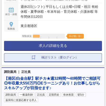
週休2日(シフト) 平日もしくは土曜+日曜・祝日 有給
休暇・夏季休暇・年末年始・育児休暇・介護休暇 等
休日・休暇
年間休日120日
東京都港区
勤務地
閲覧状況
今が狙い目！
求人の詳細を見る
検討リスト（要ログイン）
調剤薬局 ｜ 正社員
【港区/白金台駅】駅チカ★週32時間〜40時間でご相談可
◎年収最大550万円◎Eラーニングあり！お仕事しながら
スキルアップが目指せます♪
調剤薬局
一般薬剤師
正社員
定期昇給
有休推奨
駅5分
薬局等に直接応募する求人