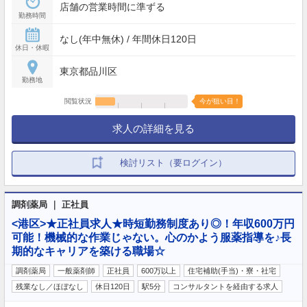
店舗の営業時間に準ずる
勤務時間
なし(年中無休) / 年間休日120日
休日・休暇
東京都品川区
勤務地
閲覧状況
今が狙い目！
求人の詳細を見る
検討リスト（要ログイン）
調剤薬局 ｜ 正社員
<港区>★正社員求人★時短勤務制度あり◎！年収600万円
可能！機械的な作業じゃない。心のかよう服薬指導を♪長
期的なキャリアを築ける職場☆
調剤薬局
一般薬剤師
正社員
600万以上
住宅補助(手当)・寮・社宅
残業なし／ほぼなし
休日120日
駅5分
コンサルタントを経由する求人