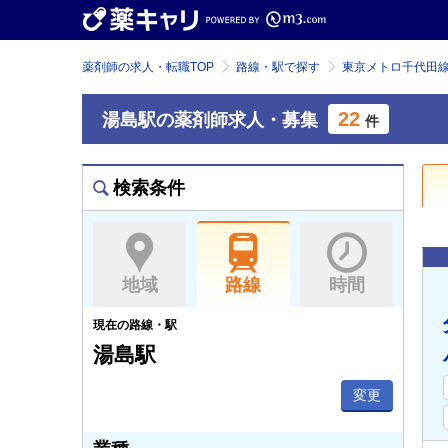
薬剤師の求人・転職TOP
路線・駅で探す
東京メトロ千代田
22
湯島駅の薬剤師求人・募集
件
検索条件
地域
路線
時間
現在の路線・駅
湯島駅
変更