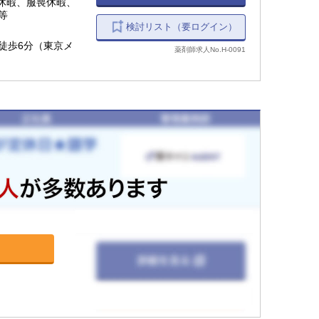
休暇、服喪休暇、
等
検討リスト（要ログイン）
 徒歩6分（東京メ
薬剤師求人No.H-0091