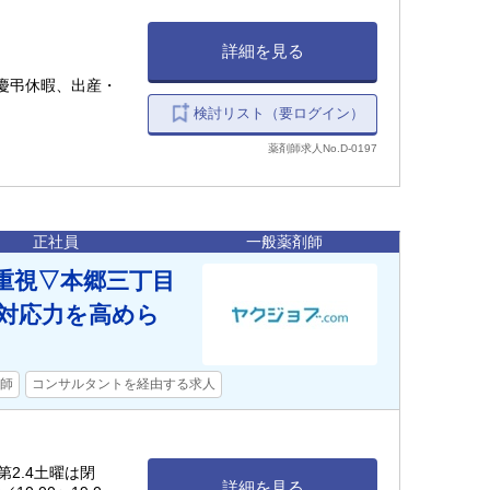
詳細を見る
慶弔休暇、出産・
検討リスト（要ログイン）
薬剤師求人No.D-0197
正社員
一般薬剤師
重視▽本郷三丁目
者対応力を高めら
師
コンサルタントを経由する求人
 （第2.4土曜は閉
詳細を見る