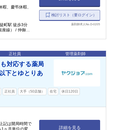
休暇、慶弔休暇、
検討リスト（要ログイン）
御徒町駅 徒歩3分
薬剤師求人No.D-0205
座線） / 仲御徒
6分（東京メトロ銀
正社員
管理薬剤師
にも対応する薬局
枚以下とゆとりあ
正社員
大手（50店舗）
在宅
休日120日
00 （上記は開局時間で
詳細を見る
る1ヶ月単位の変形