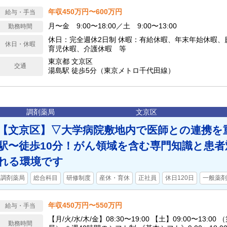
年収450万円〜600万円
給与・手当
月〜金 9:00〜18:00／土 9:00〜13:00
勤務時間
休日：完全週休2日制 休暇：有給休暇、年末年始休暇、
休日・休暇
育児休暇、介護休暇 等
東京都 文京区
交通
湯島駅 徒歩5分（東京メトロ千代田線）
調剤薬局
文京区
【文京区】▽大学病院敷地内で医師との連携を
駅〜徒歩10分！がん領域を含む専門知識と患
れる環境です
調剤薬局
総合科目
研修制度
産休・育休
正社員
休日120日
一般薬剤
年収450万円〜550万円
給与・手当
【月/火/水/木/金】08:30〜19:00 【土】09:00〜13:00
勤務時間