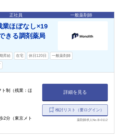
正社員
一般薬剤師
業ほぼなし×19
できる調剤薬局
期昇給
在宅
休日120日
一般薬剤師
下
間シフト制（残業：ほ
詳細を見る
検討リスト（要ログイン）
徒歩2分（東京メト
薬剤師求人No.B-0112