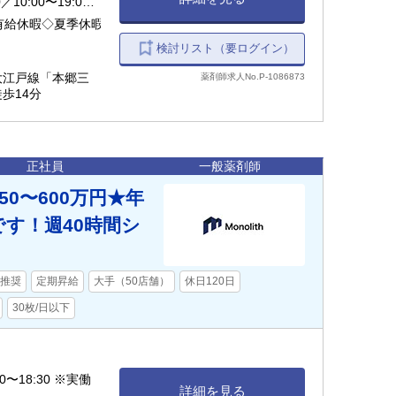
0:00〜19:00
有給休暇◇夏季休暇
検討リスト（要ログイン）
大江戸線「本郷三
薬剤師求人No.P-1086873
歩14分
正社員
一般薬剤師
0〜600万円★年
です！週40時間シ
推奨
定期昇給
大手（50店舗）
休日120日
30枚/日以下
0〜18:30 ※実働
詳細を見る