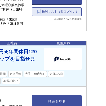
別休暇◇服喪休暇◇
パ育休（出生時育児
検討リスト（要ログイン）
座線「末広町」
薬剤師求人No.P-1132323
5分 ＊車通勤可
正社員
一般薬剤師
円★年間休日120
アップを目指せま
推奨
定期昇給
大手（50店舗）
休日120日
30枚/日以下
務
詳細を見る