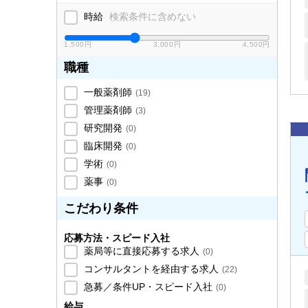
時給
検索条件に含めない
1,500円
3,000円
4,500円
職種
一般薬剤師
(
19
)
管理薬剤師
(
3
)
研究開発
(
0
)
臨床開発
(
0
)
学術
(
0
)
薬事
(
0
)
こだわり条件
応募方法・スピード入社
薬局等に直接応募する求人
(
0
)
コンサルタントを経由する求人
(
22
)
急募／条件UP・スピード入社
(
0
)
給与