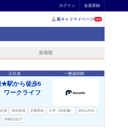
ログイン
会員登録
薬キャリマイページ
new
新着順
正社員
一般薬剤師
能★駅から徒歩5
で、ワークライフ
社員
有休推奨
定期昇給
大手（50店舗）
休日120日
30枚/日以下