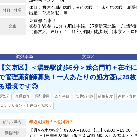
休日：週休2日制 休暇：有給休暇、年末年始休暇、夏季
休日・休暇
出産・育児休暇 等
東京都 台東区
御徒町駅 徒歩1分（JR山手線、JR京浜東北線） / 上野
交通
（都営大江戸線） / 上野広小路駅 徒歩3分（東京メトロ銀
町駅 徒歩3分（東京メトロ日比谷線） / 末広町駅 徒歩
座線） / 湯島駅 徒歩6分（東京メトロ千代田線）
調剤薬局
文京区
【文京区】＜湯島駅徒歩5分＞総合門前＋在宅
で管理薬剤師募集！一人あたりの処方箋は25
る環境です◎
駅5分
車通勤可
調剤薬局
総合科目
管理薬剤師
研修制度
産休・育休
コンサルタントを経由する求人
年収414万円〜624万円
給与・手当
【月/火/水/木/金】09:00〜18:00 【土】09:00〜13:
勤務時間
す） ＊1日実働8時間（週平均40時間以内）を基本とす