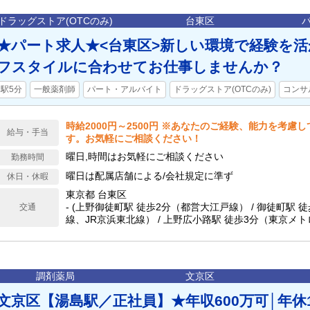
ドラッグストア(OTCのみ)
台東区
★パート求人★<台東区>新しい環境で経験を
フスタイルに合わせてお仕事しませんか？
駅5分
一般薬剤師
パート・アルバイト
ドラッグストア(OTCのみ)
コンサ
時給2000円～2500円 ※あなたのご経験、能力を考慮
給与・手当
す。お気軽にご相談ください！
曜日,時間はお気軽にご相談ください
勤務時間
曜日は配属店舗による/会社規定に準ず
休日・休暇
東京都 台東区
- (上野御徒町駅 徒歩2分（都営大江戸線） / 御徒町駅 
交通
線、JR京浜東北線） / 上野広小路駅 徒歩3分（東京メト
上野駅 徒歩4分（京成本線、成田スカイアクセス） / 仲
（東京メトロ日比谷線） / 上野駅 徒歩5分（東京メト
ロ日比谷線） / 湯島駅 徒歩6分（東京メトロ千代田線）)
調剤薬局
文京区
文京区【湯島駅／正社員】★年収600万可│年休1