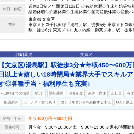
労働時間制
週休2日制／年間休日122日 ◇有給休暇◇年末年始等特
休日・休暇
結婚休暇◇介護休業◇生理休業◇産前産後休業◇産後パ
休業）◇育児休業
東京都 文京区
東京メトロ千代田線「湯島」駅 徒歩5分 東京メトロ銀
交通
駅 徒歩6分 東京メトロ丸ノ内線「御茶ノ水」駅 徒歩1
（駐車場は個人契約） 車通勤可能
調剤薬局
文京区
【文京区/湯島駅】駅徒歩3分★年収450〜600万
日以上★嬉しい18時閉局★業界大手でスキル
す◎各種手当・福利厚生も充実♪
～18時までの職場
駅5分
調剤薬局
研修制度
産休・育休
正社員
有休
一般薬剤師
ボーナス・賞与あり
コンサルタントを経由する求人
600万以上
年収450万円〜600万円
給与・手当
月〜金 9:00〜18:00／土 9:00〜13:00 ※週40時間勤
勤務時間