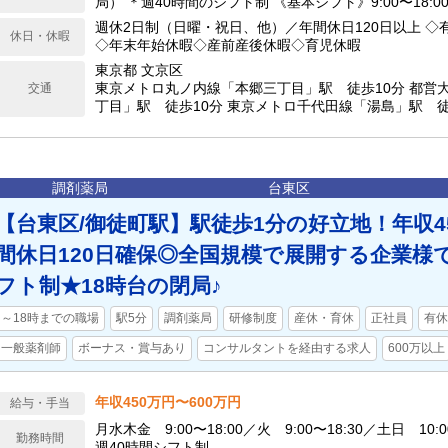
局） ＊週40時間のシフト制 《基本シフト》9:00〜18:00／1
＊残業：月平均10時間以下
週休2日制（日曜・祝日、他）／年間休日120日以上 ◇
休日・休暇
◇年末年始休暇◇産前産後休暇◇育児休暇
東京都 文京区
東京メトロ丸ノ内線「本郷三丁目」駅 徒歩10分 都営
交通
丁目」駅 徒歩10分 東京メトロ千代田線「湯島」駅 徒
調剤薬局
台東区
【台東区/御徒町駅】駅徒歩1分の好立地！年収45
間休日120日確保◎全国規模で展開する企業様
フト制★18時台の閉局♪
～18時までの職場
駅5分
調剤薬局
研修制度
産休・育休
正社員
有休
一般薬剤師
ボーナス・賞与あり
コンサルタントを経由する求人
600万以上
年収450万円〜600万円
給与・手当
月水木金 9:00〜18:00／火 9:00〜18:30／土日 10:0
勤務時間
週40時間シフト制