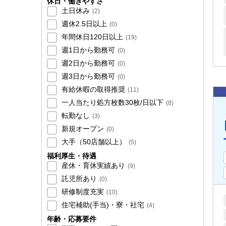
休日・働きやすさ
土日休み
(
2
)
週休2.5日以上
(
0
)
年間休日120日以上
(
19
)
週1日から勤務可
(
0
)
週2日から勤務可
(
0
)
週3日から勤務可
(
0
)
有給休暇の取得推奨
(
11
)
一人当たり処方枚数30枚/日以下
(
8
)
転勤なし
(
3
)
新規オープン
(
0
)
大手（50店舗以上）
(
5
)
福利厚生・待遇
産休・育休実績あり
(
9
)
託児所あり
(
0
)
研修制度充実
(
10
)
住宅補助(手当)・寮・社宅
(
4
)
年齢・応募要件