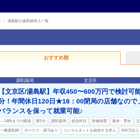
線
湯島駅の薬剤師求人一覧
おすすめ順
調剤薬局
文京区
【文京区/湯島駅】年収450〜600万円で検討可
分！年間休日120日★18：00閉局の店舗なの
バランスを保って就業可能♪
～18時までの職場
駅5分
調剤薬局
総合科目
研修制度
産休・育休
正
一般薬剤師
ボーナス・賞与あり
コンサルタントを経由する求人
600万以上