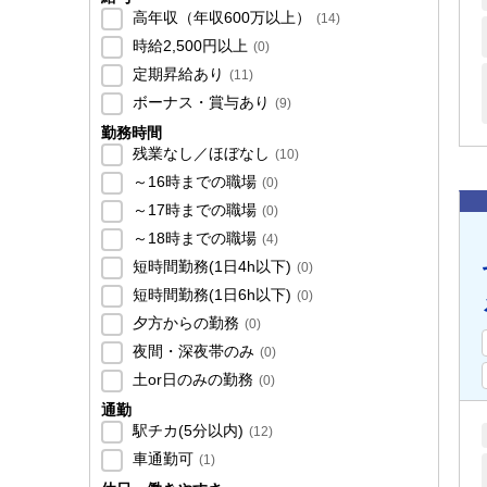
高年収（年収600万以上）
(
14
)
時給2,500円以上
(
0
)
定期昇給あり
(
11
)
ボーナス・賞与あり
(
9
)
勤務時間
残業なし／ほぼなし
(
10
)
～16時までの職場
(
0
)
～17時までの職場
(
0
)
～18時までの職場
(
4
)
短時間勤務(1日4h以下)
(
0
)
短時間勤務(1日6h以下)
(
0
)
夕方からの勤務
(
0
)
夜間・深夜帯のみ
(
0
)
土or日のみの勤務
(
0
)
通勤
駅チカ(5分以内)
(
12
)
車通勤可
(
1
)