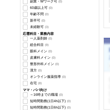
副業・Wワーク可
(
0
)
60歳以上可
(
0
)
年齢不問
(
0
)
新卒可
(
0
)
未経験可
(
3
)
応需科目・業務内容
一人薬剤師
(
0
)
総合科目
(
9
)
眼科メイン
(
0
)
皮膚科メイン
(
0
)
整形外科メイン
(
0
)
漢方
(
0
)
オンライン服薬指導
(
0
)
在宅
(
8
)
ママ・パパ向け
～16時までの職場
(
0
)
短時間勤務(1日4h以下)
(
0
)
短時間勤務(1日6h以下)
(
0
)