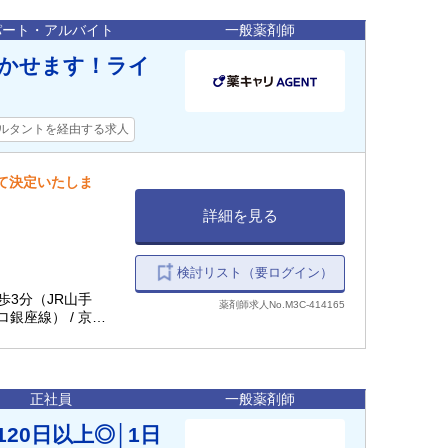
パート・アルバイト
一般薬剤師
活かせます！ライ
ルタントを経由する求人
して決定いたしま
詳細を見る
検討リスト（要ログイン）
徒歩3分（JR山手
薬剤師求人No.M3C-414165
ロ銀座線） / 京成
御徒町駅 徒歩4分
ロ銀座線、東京メト
正社員
一般薬剤師
20日以上◎│1日