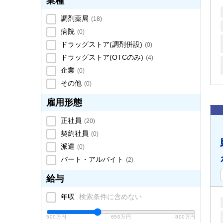
業種
調剤薬局
(
18
)
病院
(
0
)
ドラッグストア(調剤併設)
(
0
)
ドラッグストア(OTCのみ)
(
4
)
企業
(
0
)
その他
(
0
)
雇用形態
正社員
(
20
)
契約社員
(
0
)
派遣
(
0
)
パート・アルバイト
(
2
)
給与
年収
検索条件に含めない
500万円
650万円
800万円