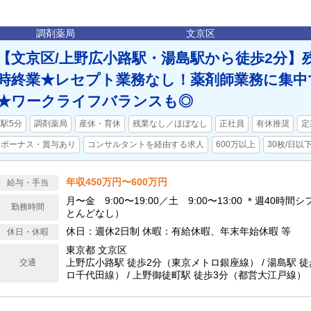
調剤薬局
文京区
【文京区/上野広小路駅・湯島駅から徒歩2分】残
時終業★レセプト業務なし！薬剤師業務に集中
★ワークライフバランスも◎
駅5分
調剤薬局
産休・育休
残業なし／ほぼなし
正社員
有休推奨
定
ボーナス・賞与あり
コンサルタントを経由する求人
600万以上
30枚/日以
年収450万円〜600万円
給与・手当
月〜金 9:00〜19:00／土 9:00〜13:00 ＊週40時
勤務時間
とんどなし）
休日：週休2日制 休暇：有給休暇、年末年始休暇 等
休日・休暇
東京都 文京区
上野広小路駅 徒歩2分（東京メトロ銀座線） / 湯島駅 
交通
ロ千代田線） / 上野御徒町駅 徒歩3分（都営大江戸線）