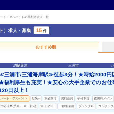
ート・アルバイトの薬剤師求人一覧
15
ト）求人・募集
件
おすすめ順
調剤薬局
三浦市
≪三浦市/三浦海岸駅≫徒歩3分！★時給2000
★福利厚生も充実！★安心の大手企業でのお仕
120日以上！
パート・アルバイト
駅5分
車通勤可
調剤薬局
研修制度
皮膚科メイン
住宅補助(手当)・寮・社宅
休日120日
一般薬剤師
ブランク可
コンサルタ