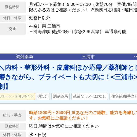
月9日パート募集！ 9:00～17:10（休憩70分 実働7時間） ※勤務時間に制
勤務時間
限のある方はご相談ください！ ※勤務日応相談・曜日
勤務日以外
休日・休暇
神奈川県 三浦市
交通
三浦海岸駅 徒歩23分（京急久里浜線） 車通勤可能
調剤薬局
三浦市
＼内科・整形外科・皮膚科ほか応需／薬剤師と
磨きながら、プライベートも大切に！<三浦市
制】
パート・アルバイト
駅5分
調剤薬局
残業なし／ほぼなし
住宅補助(手当
時給1800円～2500円 ※あなたのご経験、能力を考慮
給与・手当
す。お気軽にご相談ください！
曜日,時間はお気軽にご相談ください
勤務時間
水・日祝
休日・休暇