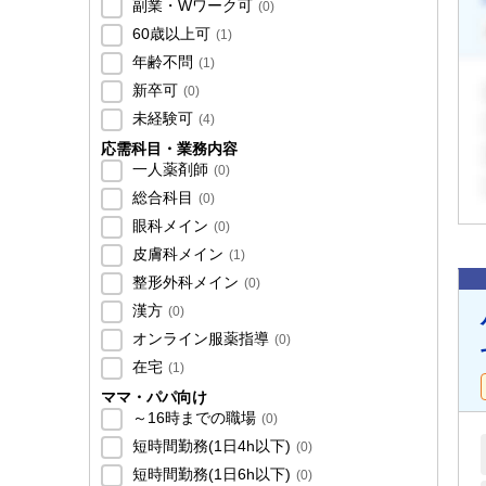
副業・Wワーク可
(
0
)
60歳以上可
(
1
)
年齢不問
(
1
)
新卒可
(
0
)
未経験可
(
4
)
応需科目・業務内容
一人薬剤師
(
0
)
総合科目
(
0
)
眼科メイン
(
0
)
皮膚科メイン
(
1
)
整形外科メイン
(
0
)
漢方
(
0
)
オンライン服薬指導
(
0
)
在宅
(
1
)
ママ・パパ向け
～16時までの職場
(
0
)
短時間勤務(1日4h以下)
(
0
)
短時間勤務(1日6h以下)
(
0
)