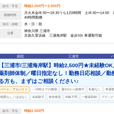
時給2,000円〜2,500円
給与・手当
月火木金/8:30〜18:30うち1日8時間 土/8:30〜14:0
勤務時間
40時間勤務
水・日・祝
休日・休暇
神奈川県 三浦市
交通
京急久里浜線 三浦海岸駅 徒歩3分 車通勤可能
病院
三浦市
【三浦市/三浦海岸駅】時給2,500円★未経験O
薬剤師体制／曜日指定なし！勤務日応相談／勤
る方も、まずはご相談ください♪
パート・アルバイト
～18時までの職場
週3日から勤務可
転勤なし
車通
残業なし／ほぼなし
未経験可
有休推奨
年齢不問
一般薬剤師
ブランク
時給2,500円
給与・手当