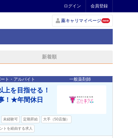
ログイン
会員登録
薬キャリマイページ
new
新着順
パート・アルバイト
一般薬剤師
円以上を目指せる！
事！★年間休日
未経験可
定期昇給
大手（50店舗）
ントを経由する求人