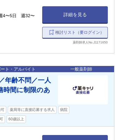
詳細を見る
0 週4〜5日 週32〜
検討リスト（要ログイン）
薬剤師求人No.J1171650
パート・アルバイト
一般薬剤師
K／年齢不問／一人
務時間に制限のあ
勤可
薬局等に直接応募する求人
病院
可
60歳以上