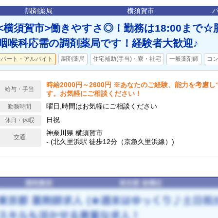
調剤薬局
横須賀市
<横須賀市>働きやすさ◎！勤務は18:00まで
咽喉科応需の調剤薬局です！経験者大歓迎♪
パート・アルバイト
調剤薬局
住宅補助(手当)・寮・社宅
一般薬剤師
コ
時給2000円～2600円 ※あなたのご経験、能力を考慮
給与・手当
す。お気軽にご相談ください！
曜日,時間はお気軽にご相談ください
勤務時間
日祝
休日・休暇
神奈川県 横須賀市
交通
- (北久里浜駅 徒歩12分（京急久里浜線）)