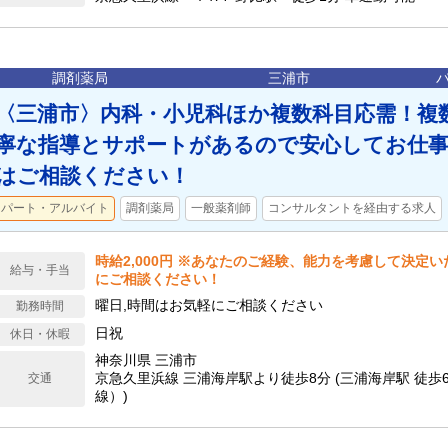
調剤薬局
三浦市
〈三浦市〉内科・小児科ほか複数科目応需！複
寧な指導とサポートがあるので安心してお仕事
はご相談ください！
パート・アルバイト
調剤薬局
一般薬剤師
コンサルタントを経由する求人
時給2,000円 ※あなたのご経験、能力を考慮して決定
給与・手当
にご相談ください！
曜日,時間はお気軽にご相談ください
勤務時間
日祝
休日・休暇
神奈川県 三浦市
京急久里浜線 三浦海岸駅より徒歩8分 (三浦海岸駅 徒歩
交通
線）)