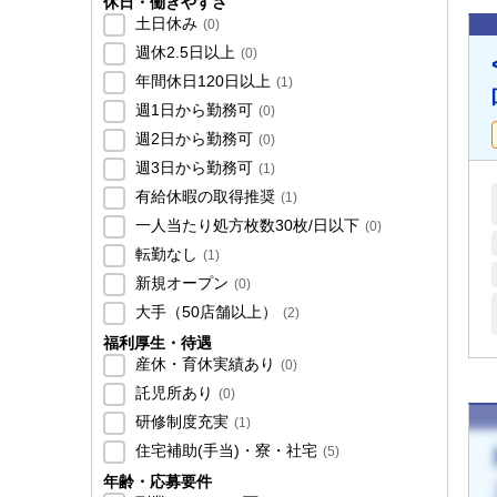
休日・働きやすさ
土日休み
(
0
)
週休2.5日以上
(
0
)
年間休日120日以上
(
1
)
週1日から勤務可
(
0
)
週2日から勤務可
(
0
)
週3日から勤務可
(
1
)
有給休暇の取得推奨
(
1
)
一人当たり処方枚数30枚/日以下
(
0
)
転勤なし
(
1
)
新規オープン
(
0
)
大手（50店舗以上）
(
2
)
福利厚生・待遇
産休・育休実績あり
(
0
)
託児所あり
(
0
)
研修制度充実
(
1
)
住宅補助(手当)・寮・社宅
(
5
)
年齢・応募要件