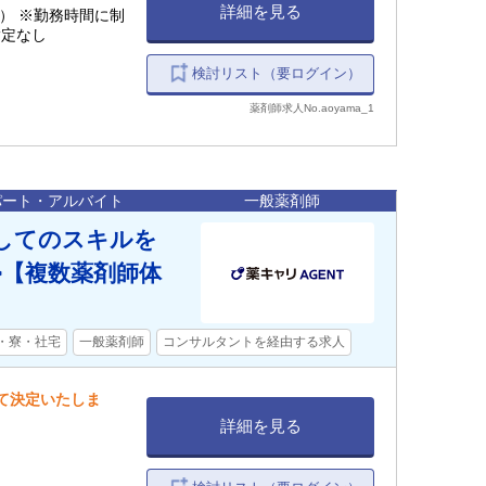
詳細を見る
指定なし
検討リスト（要ログイン）
薬剤師求人No.aoyama_1
パート・アルバイト
一般薬剤師
してのスキルを
>【複数薬剤師体
)・寮・社宅
一般薬剤師
コンサルタントを経由する求人
して決定いたしま
詳細を見る