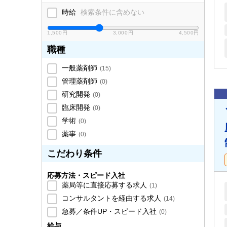
時給
検索条件に含めない
1,500円
3,000円
4,500円
職種
一般薬剤師
(
15
)
管理薬剤師
(
0
)
研究開発
(
0
)
臨床開発
(
0
)
学術
(
0
)
薬事
(
0
)
こだわり条件
応募方法・スピード入社
薬局等に直接応募する求人
(
1
)
コンサルタントを経由する求人
(
14
)
急募／条件UP・スピード入社
(
0
)
給与