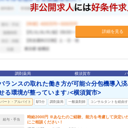
詳細を見る
調剤薬局
横須賀市
バランスの取れた働き方が可能☆分包機導入済
せる環境が整っています♪<横須賀市>
パート・アルバイト
駅5分
調剤薬局
一般薬剤師
コンサルタントを経由す
時給2000円 ※あなたのご経験、能力を考慮して決定い
給与・手当
にご相談ください！