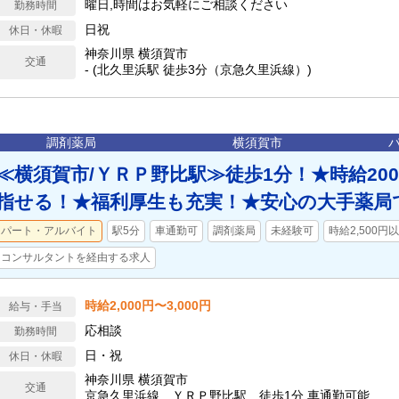
曜日,時間はお気軽にご相談ください
勤務時間
日祝
休日・休暇
神奈川県 横須賀市
交通
- (北久里浜駅 徒歩3分（京急久里浜線）)
調剤薬局
横須賀市
≪横須賀市/ＹＲＰ野比駅≫徒歩1分！★時給200
指せる！★福利厚生も充実！★安心の大手薬局
パート・アルバイト
駅5分
車通勤可
調剤薬局
未経験可
時給2,500円
コンサルタントを経由する求人
時給2,000円〜3,000円
給与・手当
応相談
勤務時間
日・祝
休日・休暇
神奈川県 横須賀市
交通
京急久里浜線 ＹＲＰ野比駅 徒歩1分 車通勤可能