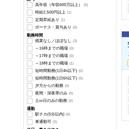
高年収（年収600万以上）
(
0
)
時給2,500円以上
(
1
)
定期昇給あり
(
1
)
ボーナス・賞与あり
(
0
)
勤務時間
残業なし／ほぼなし
(
3
)
～16時までの職場
(
0
)
～17時までの職場
(
0
)
～18時までの職場
(
1
)
短時間勤務(1日4h以下)
(
0
)
短時間勤務(1日6h以下)
(
0
)
夕方からの勤務
(
0
)
夜間・深夜帯のみ
(
0
)
土or日のみの勤務
(
0
)
通勤
駅チカ(5分以内)
(
6
)
車通勤可
(
3
)