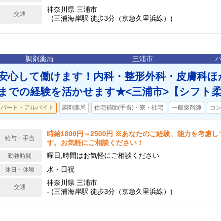
神奈川県 三浦市
交通
- (三浦海岸駅 徒歩3分（京急久里浜線）)
調剤薬局
三浦市
安心して働けます！内科・整形外科・皮膚科ほ
までの経験を活かせます★<三浦市>【シフト
パート・アルバイト
調剤薬局
住宅補助(手当)・寮・社宅
一般薬剤師
コ
時給1800円～2500円 ※あなたのご経験、能力を考慮
給与・手当
す。お気軽にご相談ください！
曜日,時間はお気軽にご相談ください
勤務時間
水・日祝
休日・休暇
神奈川県 三浦市
交通
- (三浦海岸駅 徒歩3分（京急久里浜線）)