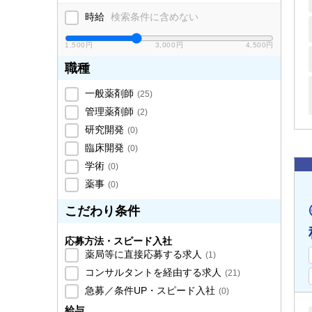
時給
検索条件に含めない
1,500円
3,000円
4,500円
職種
一般薬剤師
(
25
)
管理薬剤師
(
2
)
研究開発
(
0
)
臨床開発
(
0
)
学術
(
0
)
薬事
(
0
)
こだわり条件
応募方法・スピード入社
薬局等に直接応募する求人
(
1
)
コンサルタントを経由する求人
(
21
)
急募／条件UP・スピード入社
(
0
)
給与