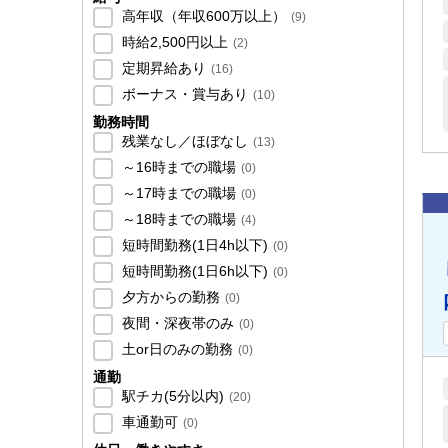
高年収（年収600万以上）
(
9
)
時給2,500円以上
(
2
)
定期昇給あり
(
16
)
ボーナス・賞与あり
(
10
)
勤務時間
残業なし／ほぼなし
(
13
)
～16時までの職場
(
0
)
～17時までの職場
(
0
)
～18時までの職場
(
4
)
短時間勤務(1日4h以下)
(
0
)
短時間勤務(1日6h以下)
(
0
)
夕方からの勤務
(
0
)
夜間・深夜帯のみ
(
0
)
土or日のみの勤務
(
0
)
通勤
駅チカ(5分以内)
(
20
)
車通勤可
(
0
)