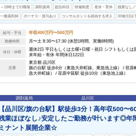
～18時までの職場
調剤薬局
総合科目
研修制度
産休・育休
残業なし／
一般薬剤師
ボーナス・賞与あり
コンサルタントを経由する求人
30枚/日以
年収400万円〜500万円
給与・手当
月〜土 8:30〜17:30 (休憩1時間、実働8時間)
勤務時間
週休2日 平日もしくは土曜+日曜・祝日 シフトもしくは
休日・休暇
末年始・有休 年間休日122日
東京都 品川区
旗の台駅 徒歩6分（東急大井町線、東急池上線） / 荏原
交通
急大井町線） / 荏原中延駅 徒歩10分（東急池上線）
調剤薬局
品川区
【品川区/旗の台駅】駅徒歩3分！高年収500〜6
残業ほぼなし♪安定したご勤務が叶います◎年間
ミナント展開企業☆