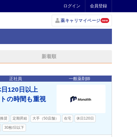
ログイン
会員登録
薬キャリマイページ
new
新着順
正社員
一般薬剤師
日120日以上
ートの時間も重視
推奨
定期昇給
大手（50店舗）
在宅
休日120日
30枚/日以下