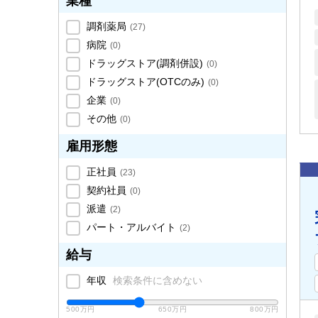
業種
調剤薬局
(
27
)
病院
(
0
)
ドラッグストア(調剤併設)
(
0
)
ドラッグストア(OTCのみ)
(
0
)
企業
(
0
)
その他
(
0
)
雇用形態
正社員
(
23
)
契約社員
(
0
)
派遣
(
2
)
パート・アルバイト
(
2
)
給与
年収
検索条件に含めない
500万円
650万円
800万円