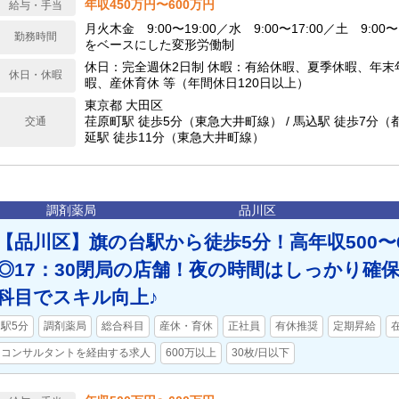
年収450万円〜600万円
給与・手当
月火木金 9:00〜19:00／水 9:00〜17:00／土 9:00〜
勤務時間
をベースにした変形労働制
休日：完全週休2日制 休暇：有給休暇、夏季休暇、年末
休日・休暇
暇、産休育休 等（年間休日120日以上）
東京都 大田区
荏原町駅 徒歩5分（東急大井町線） / 馬込駅 徒歩7分（都
交通
延駅 徒歩11分（東急大井町線）
調剤薬局
品川区
【品川区】旗の台駅から徒歩5分！高年収500〜
◎17：30閉局の店舗！夜の時間はしっかり確
科目でスキル向上♪
駅5分
調剤薬局
総合科目
産休・育休
正社員
有休推奨
定期昇給
コンサルタントを経由する求人
600万以上
30枚/日以下