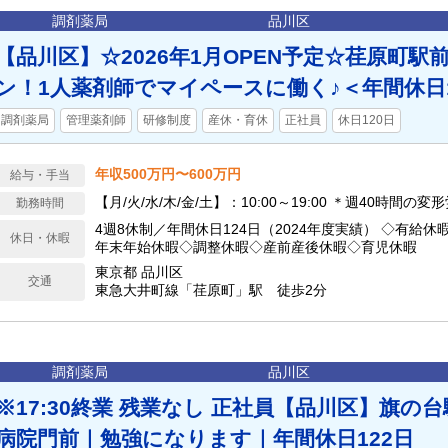
調剤薬局
品川区
【品川区】☆2026年1月OPEN予定☆荏原町駅
ン！1人薬剤師でマイペースに働く♪＜年間休日
調剤薬局
管理薬剤師
研修制度
産休・育休
正社員
休日120日
年収500万円〜600万円
給与・手当
【月/火/水/木/金/土】：10:00～19:00 ＊週40時間の
勤務時間
4週8休制／年間休日124日（2024年度実績） ◇有給
休日・休暇
年末年始休暇◇調整休暇◇産前産後休暇◇育児休暇
東京都 品川区
交通
東急大井町線「荏原町」駅 徒歩2分
調剤薬局
品川区
※17:30終業 残業なし 正社員【品川区】旗の
病院門前｜勉強になります｜年間休日122日