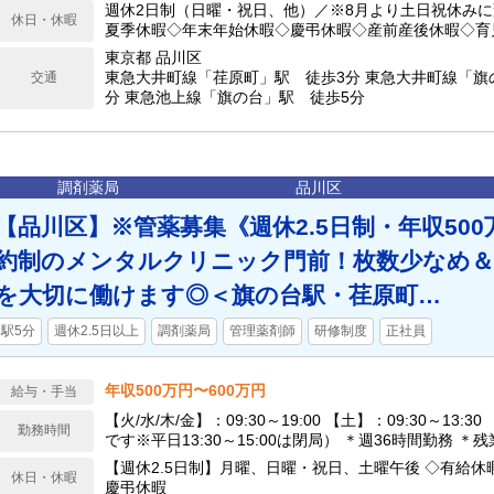
週休2日制（日曜・祝日、他）／※8月より土日祝休みに
休日・休暇
夏季休暇◇年末年始休暇◇慶弔休暇◇産前産後休暇◇育
東京都 品川区
東急大井町線「荏原町」駅 徒歩3分 東急大井町線「旗
交通
分 東急池上線「旗の台」駅 徒歩5分
調剤薬局
品川区
【品川区】※管薬募集《週休2.5日制・年収50
約制のメンタルクリニック門前！枚数少なめ＆
を大切に働けます◎＜旗の台駅・荏原町…
駅5分
週休2.5日以上
調剤薬局
管理薬剤師
研修制度
正社員
年収500万円〜600万円
給与・手当
【火/水/木/金】：09:30～19:00 【土】：09:30～13:
勤務時間
です※平日13:30～15:00は閉局） ＊週36時間勤務 ＊
【週休2.5日制】月曜、日曜・祝日、土曜午後 ◇有給
休日・休暇
慶弔休暇