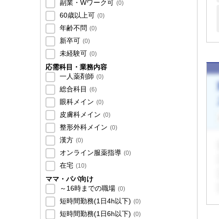
副業・Wワーク可
(
0
)
60歳以上可
(
0
)
年齢不問
(
0
)
新卒可
(
0
)
未経験可
(
0
)
応需科目・業務内容
一人薬剤師
(
0
)
総合科目
(
6
)
眼科メイン
(
0
)
皮膚科メイン
(
0
)
整形外科メイン
(
0
)
漢方
(
0
)
オンライン服薬指導
(
0
)
在宅
(
10
)
ママ・パパ向け
～16時までの職場
(
0
)
短時間勤務(1日4h以下)
(
0
)
短時間勤務(1日6h以下)
(
0
)