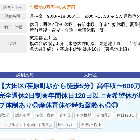
年収450万円〜550万円
給与・手当
月〜金 9:00〜18:00／土 9:00〜13:30 ※１か月
勤務時間
休日：週休2日制 休暇：有給休暇、年末年始休暇、夏季
休日・休暇
産前産後・育児・介護・看護休暇 等
東京都 品川区
旗の台駅 徒歩5分（東急大井町線、東急池上線） / 荏原
交通
急大井町線） / 荏原中延駅 徒歩10分（東急池上線）
調剤薬局
大田区
【大田区/荏原町駅から徒歩5分】高年収〜600
完全週休2日制★年間休日120日以上★希望休
プ体制あり◎産休育休や時短勤務も◎◎
駅5分
調剤薬局
産休・育休
正社員
有休推奨
定期昇給
休日120日
コンサルタントを経由する求人
600万以上
30枚/日以下