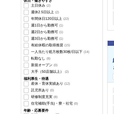
休日・働きやすさ
土日休み
(
2
)
週休2.5日以上
(
2
)
年間休日120日以上
(
22
)
週1日から勤務可
(
1
)
週2日から勤務可
(
1
)
週3日から勤務可
(
1
)
有給休暇の取得推奨
(
15
)
一人当たり処方枚数30枚/日以下
(
14
)
転勤なし
(
8
)
新規オープン
(
0
)
大手（50店舗以上）
(
2
)
福利厚生・待遇
産休・育休実績あり
(
12
)
託児所あり
(
0
)
研修制度充実
(
8
)
住宅補助(手当)・寮・社宅
(
0
)
年齢・応募要件