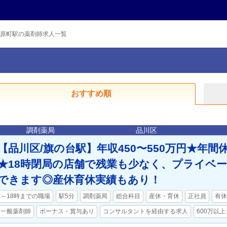
原町駅の薬剤師求人一覧
おすすめ順
調剤薬局
品川区
【品川区/旗の台駅】年収450〜550万円★年間休
★18時閉局の店舗で残業も少なく、プライベ
できます◎産休育休実績もあり！
～18時までの職場
駅5分
調剤薬局
総合科目
産休・育休
正社員
有休
一般薬剤師
ボーナス・賞与あり
コンサルタントを経由する求人
600万以上