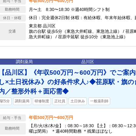
年収500万円〜600万円
給与・手当
月〜土 8:30〜18:30 ※週40時間シフト制
勤務時間
休日：完全週休2日制 休暇：有給休暇、年末年始休暇、
休日・休暇
東京都 品川区
旗の台駅 徒歩5分（東急大井町線、東急池上線） / 荏原
交通
急大井町線） / 荏原中延駅 徒歩10分（東急池上線）
調剤薬局
品川区
【品川区】《年収500万円～600万円》でご案
し×土日祝休み》の好条件求人♪◆荏原駅・旗
内／整形外科＋面応需◆
駅5分
調剤薬局
研修制度
正社員
土日休み
一般薬剤師
年収500万円〜600万円
給与・手当
【月/火/水/木/金】：08:30～18:30 【土】：08:30～12
勤務時間
曜は閉局） ＊週40時間勤務 ＊残業ほぼなし