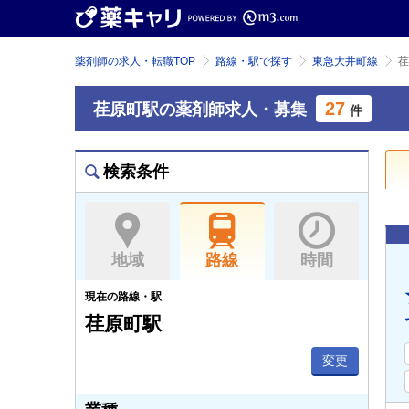
薬剤師の求人・転職TOP
路線・駅で探す
東急大井町線
荏
27
荏原町駅の薬剤師求人・募集
件
検索条件
地域
路線
時間
現在の路線・駅
荏原町駅
変更