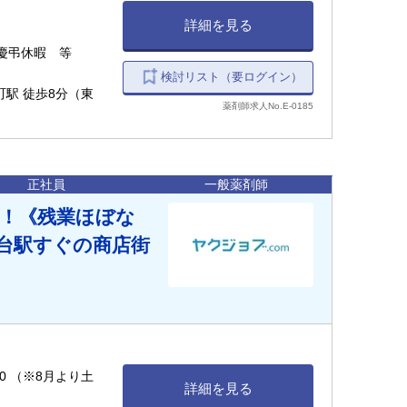
詳細を見る
慶弔休暇 等
検討リスト（要ログイン）
町駅 徒歩8分（東
薬剤師求人No.E-0185
正社員
一般薬剤師
内！《残業ほぼな
の台駅すぐの商店街
:30 （※8月より土
詳細を見る