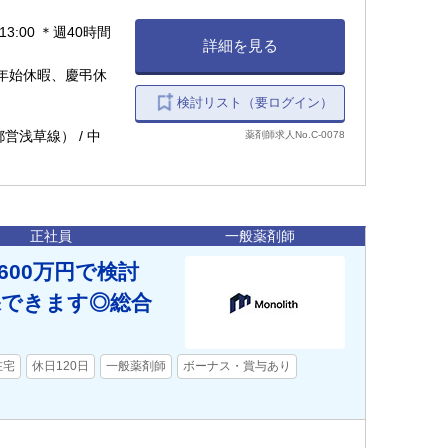
13:00 ＊週40時間
詳細を見る
年始休暇、慶弔休
検討リスト（要ログイン）
営浅草線） / 中
薬剤師求人No.C-0078
正社員
一般薬剤師
600万円で検討
保できます◎総合
在宅
休日120日
一般薬剤師
ボーナス・賞与あり