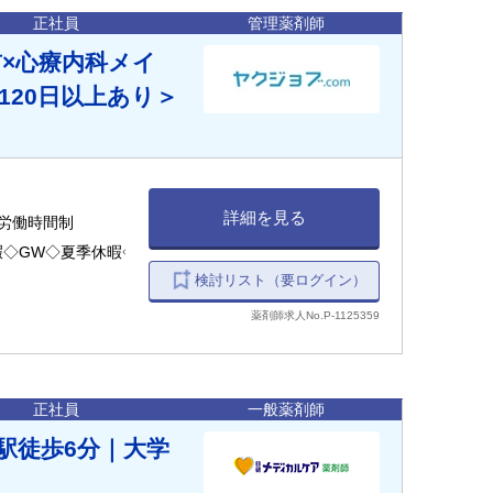
正社員
管理薬剤師
前×心療内科メイ
120日以上あり＞
詳細を見る
変形労働時間制
休暇◇GW◇夏季休暇◇
検討リスト（要ログイン）
薬剤師求人No.P-1125359
正社員
一般薬剤師
台駅徒歩6分｜大学