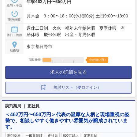
年収462万円〜650万円
給与・手当
月木金 9：00〜18：00(休憩60分) 土日9:00〜13:00
勤務時間
週休二日制、火水・祝年末年始休暇 夏季休暇 有
給休暇 慶弔休暇 出産・育児休暇
休日・休暇
東京都日野市
勤務地
閲覧状況
今が狙い目！
求人の詳細を見る
検討リスト（要ログイン）
調剤薬局 ｜ 正社員
＜462万円〜650万円＞代表の温厚な人柄と現場重視の姿
勢で、相談しやすく働きやすい雰囲気が醸成されていま
す。
調剤薬局
一般薬剤師
正社員
600万以上
定期昇給