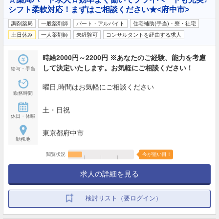
シフト柔軟対応！まずはご相談ください★<府中市>
調剤薬局
一般薬剤師
パート・アルバイト
住宅補助(手当)・寮・社宅
土日休み
一人薬剤師
未経験可
コンサルタントを経由する求人
時給2000円～2200円 ※あなたのご経験、能力を考慮
して決定いたします。お気軽にご相談ください！
給与・手当
曜日,時間はお気軽にご相談ください
勤務時間
土・日祝
休日・休暇
東京都府中市
勤務地
閲覧状況
今が狙い目！
求人の詳細を見る
検討リスト（要ログイン）