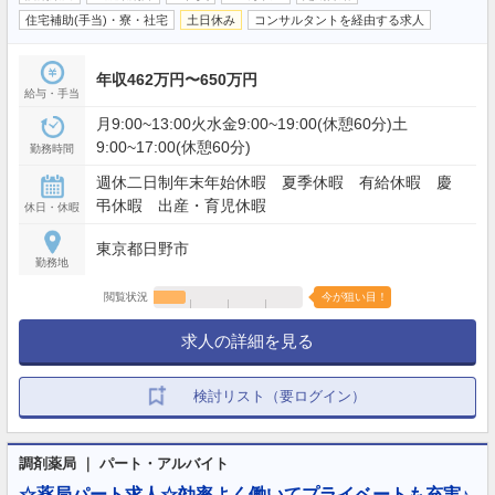
住宅補助(手当)・寮・社宅
土日休み
コンサルタントを経由する求人
年収462万円〜650万円
給与・手当
月9:00~13:00火水金9:00~19:00(休憩60分)土
9:00~17:00(休憩60分)
勤務時間
週休二日制年末年始休暇 夏季休暇 有給休暇 慶
弔休暇 出産・育児休暇
休日・休暇
東京都日野市
勤務地
閲覧状況
今が狙い目！
求人の詳細を見る
検討リスト（要ログイン）
調剤薬局 ｜ パート・アルバイト
☆薬局パート求人☆効率よく働いてプライベートも充実♪