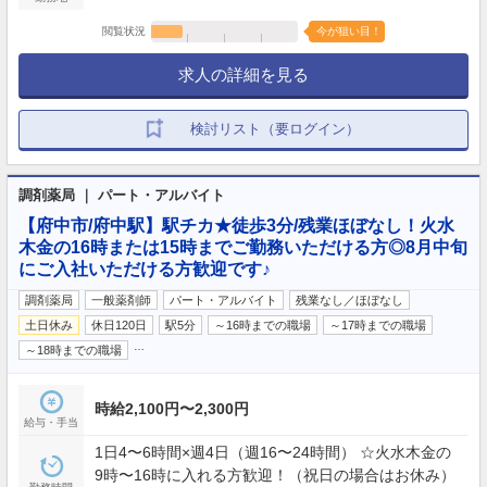
閲覧状況
今が狙い目！
求人の詳細を見る
検討リスト（要ログイン）
調剤薬局 ｜ パート・アルバイト
【府中市/府中駅】駅チカ★徒歩3分/残業ほぼなし！火水
木金の16時または15時までご勤務いただける方◎8月中旬
にご入社いただける方歓迎です♪
調剤薬局
一般薬剤師
パート・アルバイト
残業なし／ほぼなし
土日休み
休日120日
駅5分
～16時までの職場
～17時までの職場
…
～18時までの職場
時給2,100円〜2,300円
給与・手当
1日4〜6時間×週4日（週16〜24時間） ☆火水木金の
9時〜16時に入れる方歓迎！（祝日の場合はお休み）