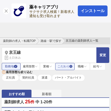
薬キャリアプリ
インストール
ログイン
会員登録
サクサク求人検索！新着求人
通知も受け取れます
京王線の薬剤師求人一覧
薬剤師の求人・転職TOP
路線・駅で探す
京王線
変更
土日休み
勤務地
雇用形態
業種
こだわり
職種
給与
✓
1
雇用形態を絞り込む
正社員
契約社員
派遣
パート・アルバイト
おすすめ順
新着順
25
薬剤師求人
件
中 1-20件