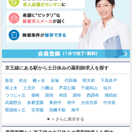
京王線にある駅から土日休みの薬剤師求人を探す
新宿
初台
幡ヶ谷
笹塚
代田橋
明大前
下高井戸
桜上水
上北沢
八幡山
芦花公園
千歳烏山
仙川
つつじヶ丘
柴崎
国領
布田
調布
西調布
飛田給
武蔵野台
多磨霊園
東府中
府中
分倍河原
中河原
聖蹟桜ヶ丘
百草園
高幡不動
南平
+ さらに表示する