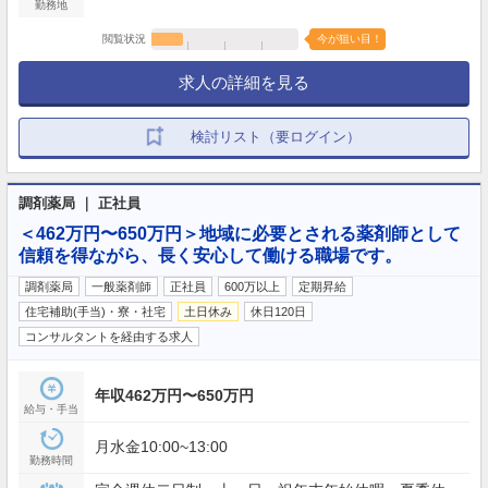
勤務地
閲覧状況
今が狙い目！
求人の詳細を見る
検討リスト（要ログイン）
調剤薬局 ｜ 正社員
＜462万円〜650万円＞地域に必要とされる薬剤師として
信頼を得ながら、長く安心して働ける職場です。
調剤薬局
一般薬剤師
正社員
600万以上
定期昇給
住宅補助(手当)・寮・社宅
土日休み
休日120日
コンサルタントを経由する求人
年収462万円〜650万円
給与・手当
月水金10:00~13:00
勤務時間