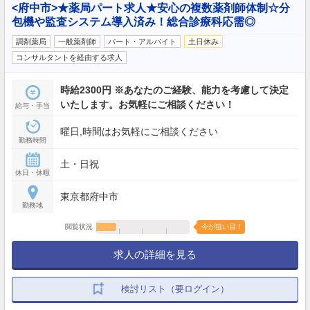
<府中市>★薬局パート求人★安心の複数薬剤師体制☆分
包機や監査システム導入済み！総合診療科応需◎
調剤薬局
一般薬剤師
パート・アルバイト
土日休み
コンサルタントを経由する求人
時給2300円 ※あなたのご経験、能力を考慮して決定
いたします。お気軽にご相談ください！
給与・手当
曜日,時間はお気軽にご相談ください
勤務時間
土・日祝
休日・休暇
東京都府中市
勤務地
閲覧状況
今が狙い目！
求人の詳細を見る
検討リスト（要ログイン）