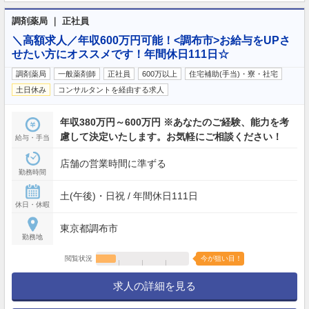
調剤薬局 ｜ 正社員
＼高額求人／年収600万円可能！<調布市>お給与をUPさ
せたい方にオススメです！年間休日111日☆
調剤薬局
一般薬剤師
正社員
600万以上
住宅補助(手当)・寮・社宅
土日休み
コンサルタントを経由する求人
年収380万円～600万円 ※あなたのご経験、能力を考
慮して決定いたします。お気軽にご相談ください！
給与・手当
店舗の営業時間に準ずる
勤務時間
土(午後)・日祝 / 年間休日111日
休日・休暇
東京都調布市
勤務地
閲覧状況
今が狙い目！
求人の詳細を見る