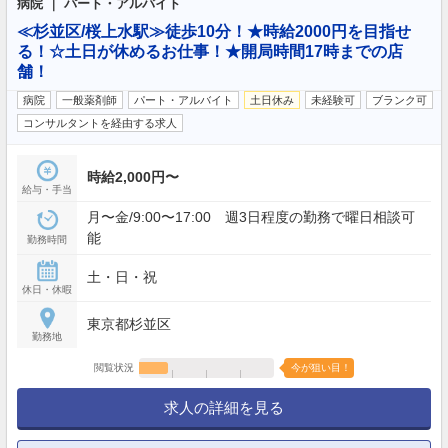
病院 ｜ パート・アルバイト
≪杉並区/桜上水駅≫徒歩10分！★時給2000円を目指せ
る！☆土日が休めるお仕事！★開局時間17時までの店
舗！
病院
一般薬剤師
パート・アルバイト
土日休み
未経験可
ブランク可
コンサルタントを経由する求人
時給2,000円〜
給与・手当
月〜金/9:00〜17:00 週3日程度の勤務で曜日相談可
能
勤務時間
土・日・祝
休日・休暇
東京都杉並区
勤務地
閲覧状況
今が狙い目！
求人の詳細を見る