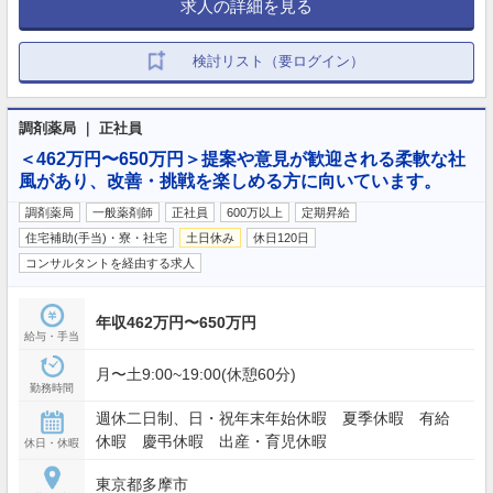
求人の詳細を見る
検討リスト（要ログイン）
調剤薬局 ｜ 正社員
＜462万円〜650万円＞提案や意見が歓迎される柔軟な社
風があり、改善・挑戦を楽しめる方に向いています。
調剤薬局
一般薬剤師
正社員
600万以上
定期昇給
住宅補助(手当)・寮・社宅
土日休み
休日120日
コンサルタントを経由する求人
年収462万円〜650万円
給与・手当
月〜土9:00~19:00(休憩60分)
勤務時間
週休二日制、日・祝年末年始休暇 夏季休暇 有給
休暇 慶弔休暇 出産・育児休暇
休日・休暇
東京都多摩市