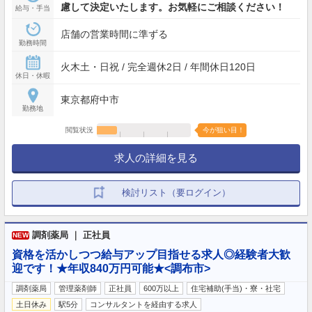
慮して決定いたします。お気軽にご相談ください！
給与・手当
店舗の営業時間に準ずる
勤務時間
火木土・日祝 / 完全週休2日 / 年間休日120日
休日・休暇
東京都府中市
勤務地
閲覧状況
今が狙い目！
求人の詳細を見る
検討リスト（要ログイン）
調剤薬局 ｜ 正社員
NEW
資格を活かしつつ給与アップ目指せる求人◎経験者大歓
迎です！★年収840万円可能★<調布市>
調剤薬局
管理薬剤師
正社員
600万以上
住宅補助(手当)・寮・社宅
土日休み
駅5分
コンサルタントを経由する求人