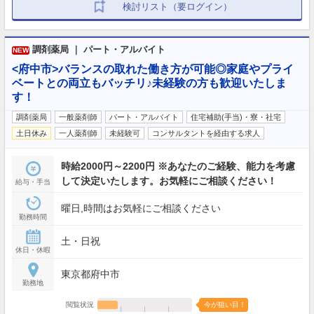
検討リスト（要ログイン）
調剤薬局 ｜ パート・アルバイト
NEW
<府中市>バランスの取れた働き方が可能◎家庭やプライ
ベートとの両立もバッチリ♪未経験の方も歓迎いたしま
す！
調剤薬局
一般薬剤師
パート・アルバイト
住宅補助(手当)・寮・社宅
土日休み
一人薬剤師
未経験可
コンサルタントを経由する求人
時給2000円～2200円 ※あなたのご経験、能力を考慮
して決定いたします。お気軽にご相談ください！
給与・手当
曜日,時間はお気軽にご相談ください
勤務時間
土・日祝
休日・休暇
東京都府中市
勤務地
閲覧状況
今が狙い目！