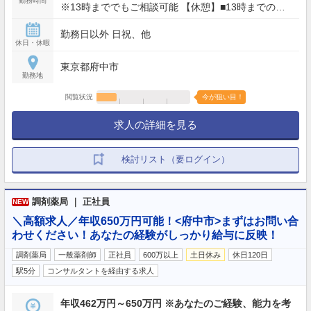
勤務時間
※13時まででもご相談可能 【休憩】■13時までの場
合：なし ■16時までの場合：1時間 ☆残業ほぼなし
勤務日以外 日祝、他
（月平均3時間以内）
休日・休暇
東京都府中市
勤務地
閲覧状況
今が狙い目！
求人の詳細を見る
検討リスト（要ログイン）
調剤薬局 ｜ 正社員
NEW
＼高額求人／年収650万円可能！<府中市>まずはお問い合
わせください！あなたの経験がしっかり給与に反映！
調剤薬局
一般薬剤師
正社員
600万以上
土日休み
休日120日
駅5分
コンサルタントを経由する求人
年収462万円～650万円 ※あなたのご経験、能力を考