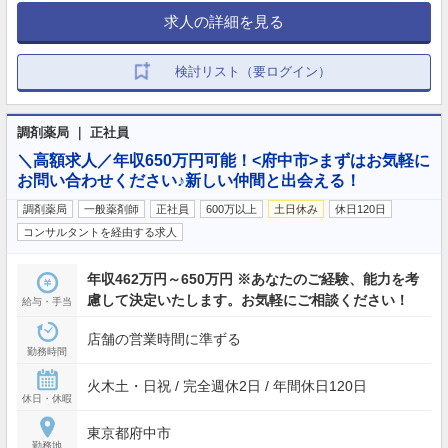
求人の詳細を見る
検討リスト（要ログイン）
調剤薬局 ｜ 正社員
＼高額求人／年収650万円可能！<府中市>まずはお気軽に
お問い合わせください♪新しい仲間と出会える！
調剤薬局
一般薬剤師
正社員
600万以上
土日休み
休日120日
コンサルタントを経由する求人
年収462万円～650万円 ※あなたのご経験、能力を考
慮して決定いたします。お気軽にご相談ください！
給与・手当
店舗の営業時間に準ずる
勤務時間
火木土・日祝 / 完全週休2日 / 年間休日120日
休日・休暇
東京都府中市
勤務地