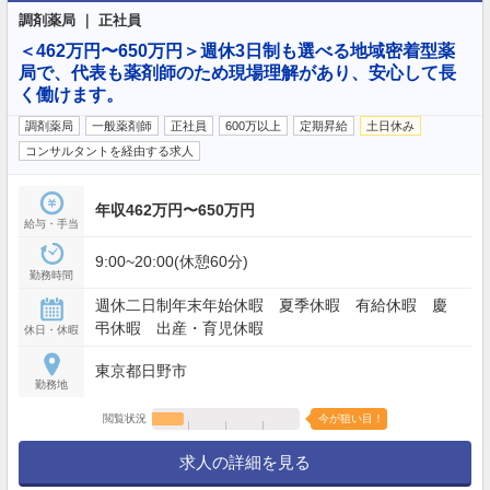
調剤薬局 ｜ 正社員
＜462万円〜650万円＞週休3日制も選べる地域密着型薬
局で、代表も薬剤師のため現場理解があり、安心して長
く働けます。
調剤薬局
一般薬剤師
正社員
600万以上
定期昇給
土日休み
コンサルタントを経由する求人
年収462万円〜650万円
給与・手当
9:00~20:00(休憩60分)
勤務時間
週休二日制年末年始休暇 夏季休暇 有給休暇 慶
弔休暇 出産・育児休暇
休日・休暇
東京都日野市
勤務地
閲覧状況
今が狙い目！
求人の詳細を見る