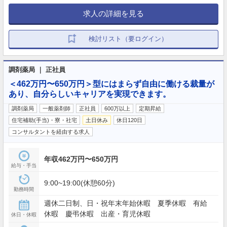
求人の詳細を見る
検討リスト（要ログイン）
調剤薬局 ｜ 正社員
＜462万円〜650万円＞型にはまらず自由に働ける裁量が
あり、自分らしいキャリアを実現できます。
調剤薬局
一般薬剤師
正社員
600万以上
定期昇給
住宅補助(手当)・寮・社宅
土日休み
休日120日
コンサルタントを経由する求人
年収462万円〜650万円
給与・手当
9:00~19:00(休憩60分)
勤務時間
週休二日制、日・祝年末年始休暇 夏季休暇 有給
休暇 慶弔休暇 出産・育児休暇
休日・休暇