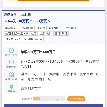
調剤薬局 ｜ 正社員
＜年収380万円〜650万円＞
調剤薬局
一般薬剤師
正社員
600万以上
定期昇給
住宅補助(手当)・寮・社宅
土日休み
休日120日
コンサルタントを経由する求人
年収380万円〜650万円
給与・手当
月〜金:09時00分〜18時00分（休憩60分） 週73時間
労働制
勤務時間
週休2日制 年末年始休暇 夏季休暇 慶弔休暇 出
産・育児休暇日・祝
休日・休暇
東京都調布市
勤務地
閲覧状況
今が狙い目！