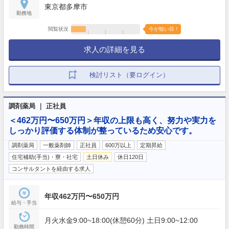
東京都多摩市
勤務地
閲覧状況
今が狙い目！
求人の詳細を見る
検討リスト（要ログイン）
調剤薬局 ｜ 正社員
＜462万円〜650万円＞年収の上限も高く、努力や実力を
しっかり評価する体制が整っているため安心です。
調剤薬局
一般薬剤師
正社員
600万以上
定期昇給
住宅補助(手当)・寮・社宅
土日休み
休日120日
コンサルタントを経由する求人
年収462万円〜650万円
給与・手当
月火水金9:00~18:00(休憩60分) 土日9:00~12:00
勤務時間