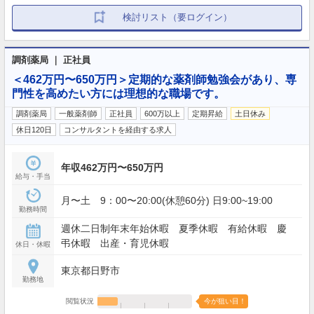
検討リスト（要ログイン）
調剤薬局 ｜ 正社員
＜462万円〜650万円＞定期的な薬剤師勉強会があり、専
門性を高めたい方には理想的な職場です。
調剤薬局
一般薬剤師
正社員
600万以上
定期昇給
土日休み
休日120日
コンサルタントを経由する求人
年収462万円〜650万円
給与・手当
月〜土 9：00〜20:00(休憩60分) 日9:00~19:00
勤務時間
週休二日制年末年始休暇 夏季休暇 有給休暇 慶
弔休暇 出産・育児休暇
休日・休暇
東京都日野市
勤務地
閲覧状況
今が狙い目！