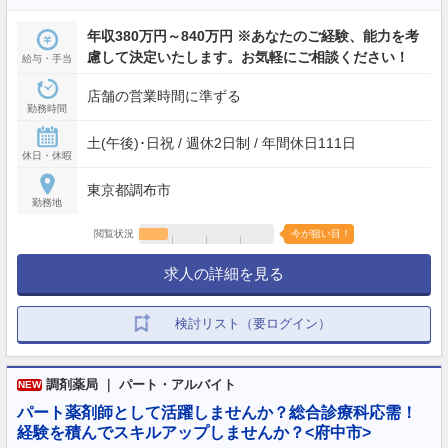
年収380万円～840万円 ※あなたのご経験、能力を考
慮して決定いたします。お気軽にご相談ください！
給与・手当
店舗の営業時間に準ずる
勤務時間
土(午後)･日祝 / 週休2日制 / 年間休日111日
休日・休暇
東京都調布市
勤務地
閲覧状況
今が狙い目！
求人の詳細を見る
検討リスト（要ログイン）
調剤薬局 ｜ パート・アルバイト
NEW
パート薬剤師として活躍しませんか？総合診療科応需！
経験を積んでスキルアップしませんか？<府中市>