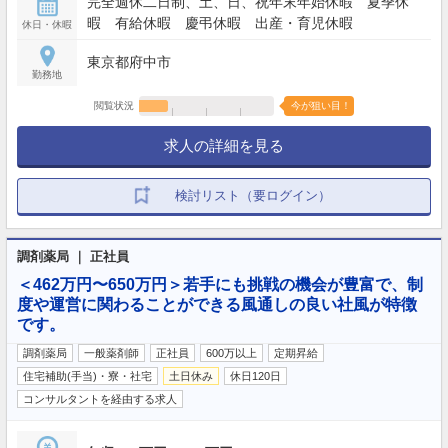
完全週休二日制、土、日、祝年末年始休暇 夏季休
暇 有給休暇 慶弔休暇 出産・育児休暇
休日・休暇
東京都府中市
勤務地
閲覧状況
今が狙い目！
求人の詳細を見る
検討リスト（要ログイン）
調剤薬局 ｜ 正社員
＜462万円〜650万円＞若手にも挑戦の機会が豊富で、制
度や運営に関わることができる風通しの良い社風が特徴
です。
調剤薬局
一般薬剤師
正社員
600万以上
定期昇給
住宅補助(手当)・寮・社宅
土日休み
休日120日
コンサルタントを経由する求人