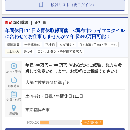
検討リスト（要ログイン）
調剤薬局 ｜ 正社員
NEW
年間休日111日☆育休取得可能！<調布市>ライフスタイル
に合わせてお仕事しませんか？年収840万円可能！
調剤薬局
一般薬剤師
正社員
600万以上
住宅補助(手当)・寮・社宅
土日休み
駅5分
コンサルタントを経由する求人
年収380万円～840万円 ※あなたのご経験、能力を考
慮して決定いたします。お気軽にご相談ください！
給与・手当
店舗の営業時間に準ずる
勤務時間
土(午後)・日祝 / 年間休日111日
休日・休暇
東京都調布市
勤務地
閲覧状況
今が狙い目！