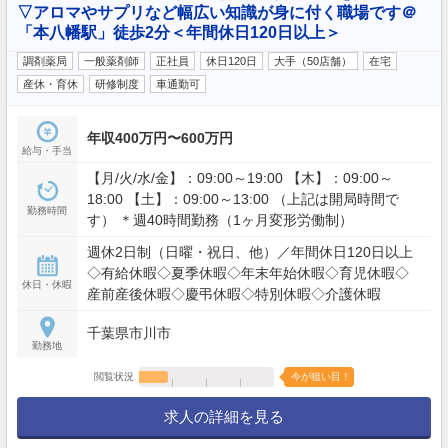
▽アロマやサプリなど幅広い知識が身に付く職場です＠
「本八幡駅」徒歩2分＜年間休日120日以上＞
調剤薬局
一般薬剤師
正社員
休日120日
大手（50店舗）
在宅
産休・育休
研修制度
車通勤可
年収400万円〜600万円
給与・手当
【月/火/水/金】：09:00～19:00 【木】：09:00～
18:00 【土】：09:00～13:00 （上記は開局時間で
勤務時間
す） ＊週40時間勤務（1ヶ月変形労働制）
週休2日制（日曜・祝日、他）／年間休日120日以上
◇有給休暇◇夏季休暇◇年末年始休暇◇育児休暇◇
休日・休暇
産前産後休暇◇慶弔休暇◇特別休暇◇介護休暇
千葉県市川市
勤務地
閲覧状況
今が狙い目！
求人の詳細を見る