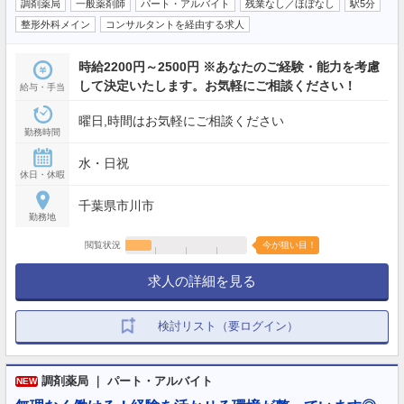
調剤薬局
一般薬剤師
パート・アルバイト
残業なし／ほぼなし
駅5分
整形外科メイン
コンサルタントを経由する求人
時給2200円～2500円 ※あなたのご経験・能力を考慮
して決定いたします。お気軽にご相談ください！
給与・手当
曜日,時間はお気軽にご相談ください
勤務時間
水・日祝
休日・休暇
千葉県市川市
勤務地
閲覧状況
今が狙い目！
求人の詳細を見る
検討リスト（要ログイン）
調剤薬局 ｜ パート・アルバイト
NEW