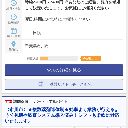
時給2200円～2400円 ※あなたのご経験、能力を考慮
して決定いたします。お気軽にご相談ください！
給与・手当
曜日,時間はお気軽にご相談ください
勤務時間
土・日祝
休日・休暇
千葉県市川市
勤務地
閲覧状況
今が狙い目！
求人の詳細を見る
検討リスト（要ログイン）
調剤薬局 ｜ パート・アルバイト
NEW
〈市川市〉★複数薬剤師体制★効率よく業務が行えるよ
う分包機や監査システム導入済み！シフトも柔軟に対応
いたします♪