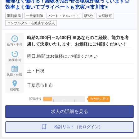
無理なく働ける！経験を活かせる環境が整っています◎
効率よく働いてプライベートも充実♪<市川市>
調剤薬局
一般薬剤師
パート・アルバイト
駅5分
未経験可
コンサルタントを経由する求人
時給2,200円～2,400円 ※あなたのご経験、能力を考
慮して決定いたします。お気軽にご相談ください！
給与・手当
曜日,時間はお気軽にご相談ください
勤務時間
土・日祝
休日・休暇
千葉県市川市
勤務地
閲覧状況
今が狙い目！
求人の詳細を見る
検討リスト（要ログイン）