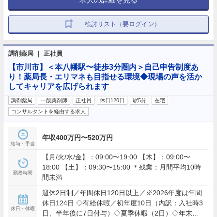
検討リスト（要ログイン）
調剤薬局 ｜ 正社員
【市川市】＜本八幡駅〜徒歩3分圏内＞自己申告制度あ
り！薬局長・エリマネも目指せる環境◆現場の声を活か
してキャリアを広げられます
調剤薬局
一般薬剤師
正社員
休日120日
駅5分
在宅
コンサルタントを経由する求人
年収400万円〜520万円
給与・手当
【月/火/水/金】：09:00〜19:00 【木】：09:00〜
18:00 【土】：09:30〜15:00 ＊残業：月間平均10時
勤務時間
間未満
週休2日制／年間休日120日以上／※2026年度は年間
休日124日 ◇有給休暇／初年度10日（内訳：入社時3
休日・休暇
日、半年後に7日付与）◇夏季休暇（2日）◇年末年