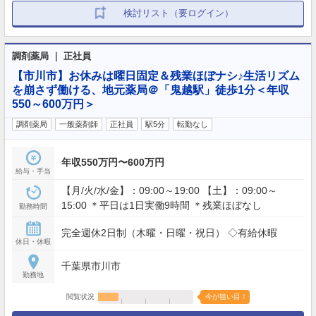
検討リスト（要ログイン）
調剤薬局 ｜ 正社員
【市川市】お休みは曜日固定＆残業ほぼナシ♪生活リズム
を崩さず働ける、地元薬局＠「鬼越駅」徒歩1分＜年収
550～600万円＞
調剤薬局
一般薬剤師
正社員
駅5分
転勤なし
年収550万円〜600万円
給与・手当
【月/火/水/金】：09:00～19:00 【土】：09:00～
15:00 ＊平日は1日実働9時間 ＊残業ほぼなし
勤務時間
完全週休2日制（木曜・日曜・祝日） ◇有給休暇
休日・休暇
千葉県市川市
勤務地
閲覧状況
今が狙い目！