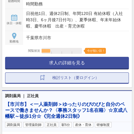
勤務時間
時間勤務
日祝他1日、週休2日制、年間120日 有給休暇（入社
時3日、6ヶ月後7日付与）、夏季休暇、年末年始休
休日・休暇
暇、慶弔休暇 出産・育児休暇
千葉県市川市
勤務地
閲覧状況
今が狙い目！
求人の詳細を見る
検討リスト（要ログイン）
調剤薬局 ｜ 正社員
【市川市】＜一人薬剤師＞ゆったりのびのびと自分のペ
ースで働きませんか？〈事務スタッフ1名在籍〉☆京成八
幡駅～徒歩1分☆《完全週休2日制》
調剤薬局
管理薬剤師
正社員
駅5分
産休・育休
研修制度