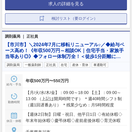
求人の詳細を見る
検討リスト（要ログイン）
調剤薬局 ｜ 正社員
【市川市】＼2024年7月に移転リニューアル♪／◆給与ベ
ース高め！《年収500万円～相談OK｜住宅手当・家族手
当等あり◎》◆フォロー体制万全！＜徒歩1分距離に…
調剤薬局
一般薬剤師
正社員
在宅
産休・育休
車通勤可
年収500万円〜550万円
給与・手当
【月/火/水/木/金】：09:00～18:00 【土】：09:00～
13:00 （上記は開局時間です） ＊週40時間シフト制
勤務時間
（週1回遅番あり） ＊残業少なめ：月5時間程度
【週休2日制】日曜・祝日、他平日1日 ◇有給休暇◇
年末年始休暇◇慶弔休暇◇産前産後休暇◇育児休暇
休日・休暇
千葉県市川市