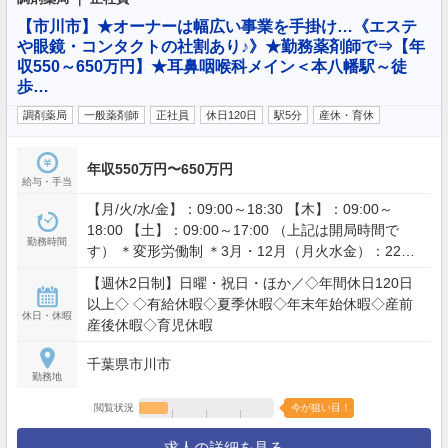
【市川市】★オーナーは幅広い事業を手掛け…《エステ
や眼鏡・コンタクトの社割あり♪》★勤務薬剤師で⇒【年
収550～650万円】★耳鼻咽喉科メイン＜本八幡駅～徒
歩…
調剤薬局
一般薬剤師
正社員
休日120日
駅5分
産休・育休
年収550万円〜650万円
給与・手当
【月/火/水/金】：09:00～18:30 【木】：09:00～
18:00 【土】：09:00～17:00 （上記は開局時間で
勤務時間
す） ＊変形労働制 ＊3月・12月（月火水金）：22時
までになる日があるため交替で遅番対応あり ＊残業
【週休2日制】日曜・祝日・ほか／◇年間休日120日
月平均10時間（3月・12月…月平均20時間）
以上◇ ◇有給休暇◇夏季休暇◇年末年始休暇◇産前
休日・休暇
産後休暇◇育児休暇
千葉県市川市
勤務地
閲覧状況
今が狙い目！
求人の詳細を見る