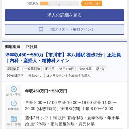
閲覧状況
今が狙い目！
求人の詳細を見る
検討リスト（要ログイン）
調剤薬局 ｜ 正社員
※年収450〜550万【市川市】本八幡駅 徒歩2分｜正社員
｜内科・産婦人・精神科メイン
調剤薬局
一般薬剤師
正社員
休日120日
有休推奨
駅5分
30枚/日以下
転勤なし
コンサルタントを経由する求人
年収450万円〜550万円
給与・手当
早番 8:00〜17:00 中番 10:00〜19:00 遅番 11:00〜
20:00 (休憩1時間、実働8時間) 土曜 8:00〜13:00
勤務時間
週休2日 シフト制 祝日 有給休暇・夏季休暇・年末年
始 慶弔休暇・産前産後休暇・育児休業
休日・休暇