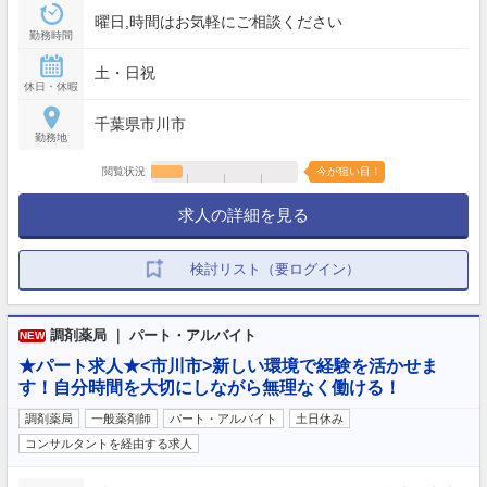
曜日,時間はお気軽にご相談ください
勤務時間
土・日祝
休日・休暇
千葉県市川市
勤務地
閲覧状況
今が狙い目！
求人の詳細を見る
検討リスト（要ログイン）
調剤薬局 ｜ パート・アルバイト
NEW
★パート求人★<市川市>新しい環境で経験を活かせま
す！自分時間を大切にしながら無理なく働ける！
調剤薬局
一般薬剤師
パート・アルバイト
土日休み
コンサルタントを経由する求人