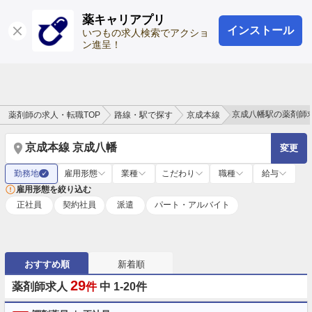
薬キャリアプリ
インストール
ログイン
会員登録
いつもの求人検索でアクショ
ン進呈！
京成八幡駅の薬剤師
薬剤師の求人・転職TOP
路線・駅で探す
京成本線
京成本線 京成八幡
変更
勤務地
雇用形態
業種
こだわり
職種
給与
✓
雇用形態を絞り込む
正社員
契約社員
派遣
パート・アルバイト
おすすめ順
新着順
29
薬剤師求人
件
中 1-20件