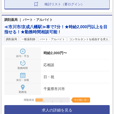
検討リスト（要ログイン）
調剤薬局 ｜ パート・アルバイト
≪市川市/京成八幡駅≫車で7分！★時給2,000円以上を目
指せる！★勤務時間相談可能！
調剤薬局
一般薬剤師
パート・アルバイト
コンサルタントを経由する求人
時給2,000円〜
給与・手当
応相談
勤務時間
日・祝
休日・休暇
千葉県市川市
勤務地
閲覧状況
今が狙い目！
求人の詳細を見る