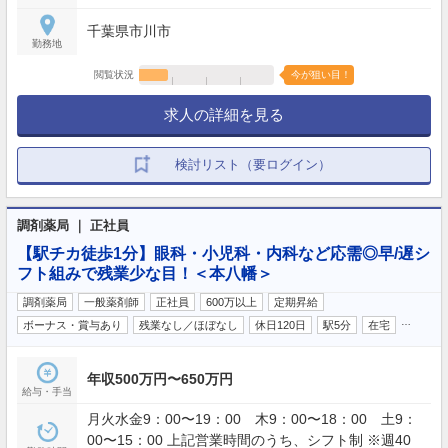
始休暇（5日）◇産前産後休暇◇育児休暇◇慶弔休暇
千葉県市川市
勤務地
閲覧状況
今が狙い目！
求人の詳細を見る
検討リスト（要ログイン）
調剤薬局 ｜ 正社員
【駅チカ徒歩1分】眼科・小児科・内科など応需◎早/遅シ
フト組みで残業少な目！＜本八幡＞
調剤薬局
一般薬剤師
正社員
600万以上
定期昇給
…
ボーナス・賞与あり
残業なし／ほぼなし
休日120日
駅5分
在宅
年収500万円〜650万円
給与・手当
月火水金9：00〜19：00 木9：00〜18：00 土9：
00〜15：00 上記営業時間のうち、シフト制 ※週40