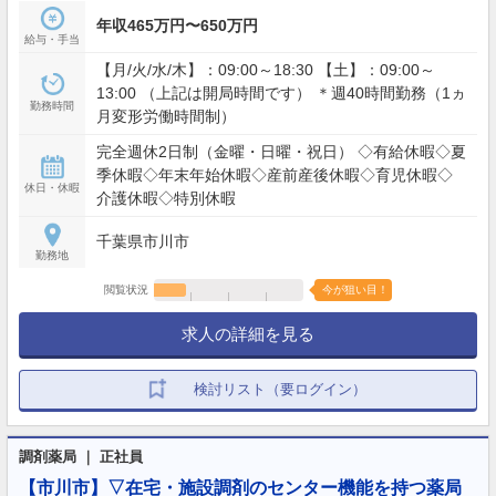
年収465万円〜650万円
給与・手当
【月/火/水/木】：09:00～18:30 【土】：09:00～
13:00 （上記は開局時間です） ＊週40時間勤務（1ヵ
勤務時間
月変形労働時間制）
完全週休2日制（金曜・日曜・祝日） ◇有給休暇◇夏
季休暇◇年末年始休暇◇産前産後休暇◇育児休暇◇
休日・休暇
介護休暇◇特別休暇
千葉県市川市
勤務地
閲覧状況
今が狙い目！
求人の詳細を見る
検討リスト（要ログイン）
調剤薬局 ｜ 正社員
【市川市】▽在宅・施設調剤のセンター機能を持つ薬局