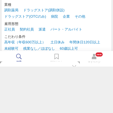
業種
調剤薬局
ドラッグストア(調剤併設)
ドラッグストア(OTCのみ)
病院
企業
その他
雇用形態
正社員
契約社員
派遣
パート・アルバイト
こだわり条件
高年収（年収600万以上）
土日休み
年間休日120日以上
未経験可
残業なし／ほぼなし
60歳以上可
時給2,500円以上
new
検索
検討リスト
マイページ
TOP
m3.comログインで
求人探しがもっと便利に
最近チェックした求人一覧
薬剤師の転職成功ガイド
希望に合う新着求人を通知
コンサルタントに転職相談
人気求人を通知メールで逃さずキャッチ
検討中の求人を保存
利用規約
個人情報の取り扱いについて
求人をキープして、比較・検討できる
応募フォームの入力が簡単に