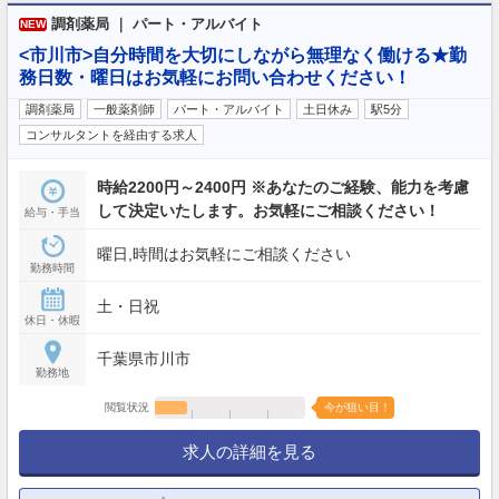
調剤薬局 ｜ パート・アルバイト
NEW
<市川市>自分時間を大切にしながら無理なく働ける★勤
務日数・曜日はお気軽にお問い合わせください！
調剤薬局
一般薬剤師
パート・アルバイト
土日休み
駅5分
コンサルタントを経由する求人
時給2200円～2400円 ※あなたのご経験、能力を考慮
して決定いたします。お気軽にご相談ください！
給与・手当
曜日,時間はお気軽にご相談ください
勤務時間
土・日祝
休日・休暇
千葉県市川市
勤務地
閲覧状況
今が狙い目！
求人の詳細を見る