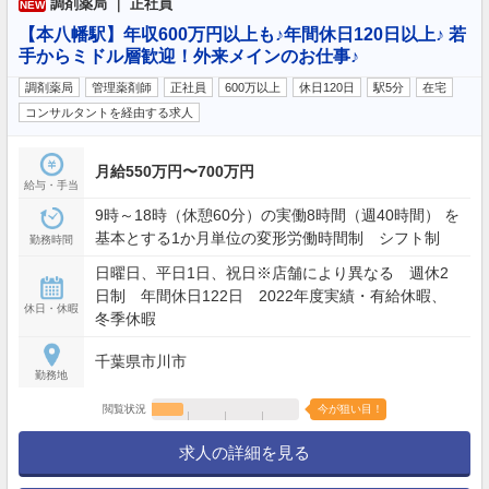
調剤薬局 ｜ 正社員
NEW
【本八幡駅】年収600万円以上も♪年間休日120日以上♪ 若
手からミドル層歓迎！外来メインのお仕事♪
調剤薬局
管理薬剤師
正社員
600万以上
休日120日
駅5分
在宅
コンサルタントを経由する求人
月給550万円〜700万円
給与・手当
9時～18時（休憩60分）の実働8時間（週40時間） を
基本とする1か月単位の変形労働時間制 シフト制
勤務時間
日曜日、平日1日、祝日※店舗により異なる 週休2
日制 年間休日122日 2022年度実績・有給休暇、
休日・休暇
冬季休暇
千葉県市川市
勤務地
閲覧状況
今が狙い目！
求人の詳細を見る