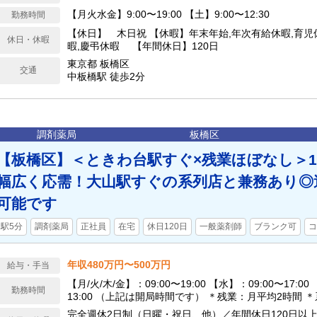
【月火水金】9:00〜19:00 【土】9:00〜12:30
勤務時間
【休日】 木日祝 【休暇】年末年始,年次有給休暇,育児
休日・休暇
暇,慶弔休暇 【年間休日】120日
東京都 板橋区
交通
中板橋駅 徒歩2分
調剤薬局
板橋区
【板橋区】＜ときわ台駅すぐ×残業ほぼなし＞1
幅広く応需！大山駅すぐの系列店と兼務あり◎
可能です
駅5分
調剤薬局
正社員
在宅
休日120日
一般薬剤師
ブランク可
コ
年収480万円〜500万円
給与・手当
【月/火/木/金】：09:00〜19:00 【水】：09:00〜17:00
勤務時間
13:00 （上記は開局時間です） ＊残業：月平均2時間 
持ち勤務（大山駅徒歩1分） ※週36時間勤務も可（年収
完全週休2日制（日曜・祝日、他）／年間休日120日以上