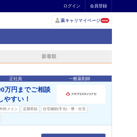
ログイン
会員登録
薬キャリマイページ
new
新着順
正社員
一般薬剤師
00万円までご相談
しやすい！
外科メイン
定期昇給
住宅補助(手当)・寮・社宅