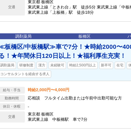
東京都 板橋区
東武東上線「ときわ台」駅 徒歩5分 東武東上線「中板
交通
東武東上線「上板橋」駅 徒歩18分
調剤薬局
板橋区
≪板橋区/中板橋駅≫車で7分！★時給2000〜40
る！★年間休日120日以上！★福利厚生充実！
調剤薬局
研修制度
漢方
未経験可
時給2,500円以上
新卒可
在宅
コンサルタントを経由する求人
時給2,000円〜4,000円
給与・手当
応相談 フルタイム出勤または午前中出勤可能な方
勤務時間
-
休日・休暇
東京都 板橋区
交通
東武東上線 中板橋駅 車で7分