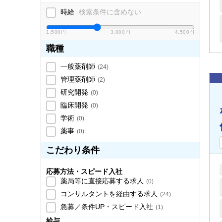
時給
検索条件に含めない
1,500円
3,000円
4,500円
職種
一般薬剤師
(
24
)
管理薬剤師
(
2
)
研究開発
(
0
)
臨床開発
(
0
)
学術
(
0
)
薬事
(
0
)
こだわり条件
応募方法・スピード入社
薬局等に直接応募する求人
(
0
)
コンサルタントを経由する求人
(
24
)
急募／条件UP・スピード入社
(
1
)
給与