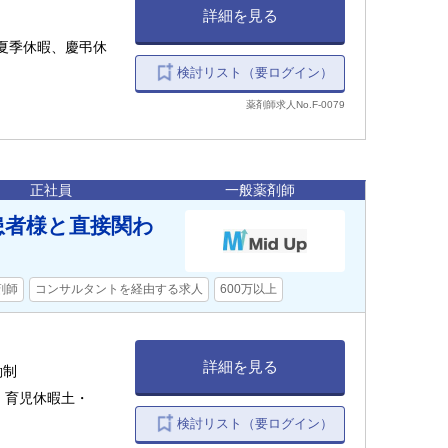
詳細を見る
夏季休暇、慶弔休
検討リスト（要ログイン）
薬剤師求人No.F-0079
正社員
一般薬剤師
、患者様と直接関わ
剤師
コンサルタントを経由する求人
600万以上
詳細を見る
働制
・育児休暇土・
検討リスト（要ログイン）