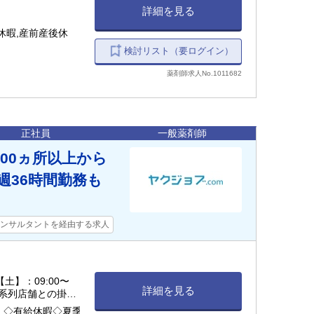
詳細を見る
休暇,産前産後休
検討リスト（要ログイン）
薬剤師求人No.1011682
正社員
一般薬剤師
00ヵ所以上から
週36時間勤務も
ンサルタントを経由する求人
 【土】：09:00〜
詳細を見る
＊系列店舗との掛け
450万円程度）
 ◇有給休暇◇夏季