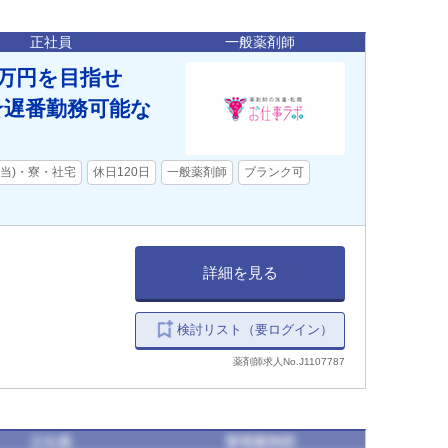
正社員
一般薬剤師
0万円を目指せ
★遅番勤務可能な
手当)・寮・社宅
休日120日
一般薬剤師
ブランク可
詳細を見る
検討リスト（要ログイン）
薬剤師求人No.J1107787