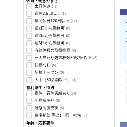
休日・働きやすさ
土日休み
(
1
)
週休2.5日以上
(
1
)
年間休日120日以上
(
17
)
週1日から勤務可
(
0
)
週2日から勤務可
(
0
)
週3日から勤務可
(
0
)
有給休暇の取得推奨
(
8
)
一人当たり処方枚数30枚/日以下
(
5
)
転勤なし
(
6
)
新規オープン
(
0
)
大手（50店舗以上）
(
1
)
福利厚生・待遇
産休・育休実績あり
(
6
)
託児所あり
(
0
)
研修制度充実
(
5
)
住宅補助(手当)・寮・社宅
(
8
)
年齢・応募要件