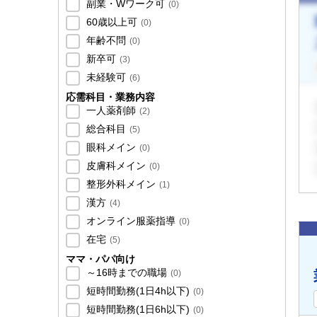
副業・Wワーク可
(
0
)
60歳以上可
(
0
)
年齢不問
(
0
)
新卒可
(
3
)
未経験可
(
6
)
応需科目・業務内容
一人薬剤師
(
2
)
総合科目
(
5
)
眼科メイン
(
0
)
皮膚科メイン
(
0
)
整形外科メイン
(
1
)
漢方
(
4
)
オンライン服薬指導
(
0
)
在宅
(
5
)
ママ・パパ向け
～16時までの職場
(
0
)
短時間勤務(1日4h以下)
(
0
)
短時間勤務(1日6h以下)
(
0
)