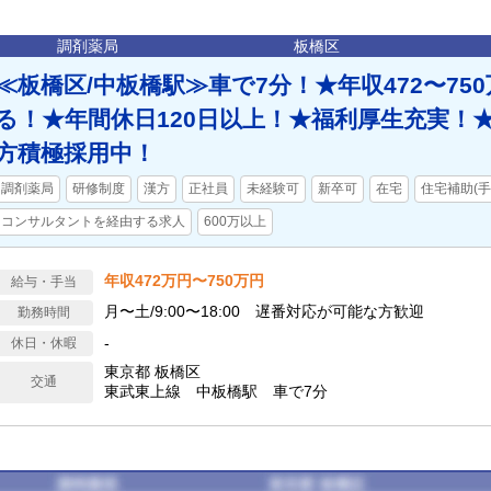
調剤薬局
板橋区
≪板橋区/中板橋駅≫車で7分！★年収472〜75
る！★年間休日120日以上！★福利厚生充実！
方積極採用中！
調剤薬局
研修制度
漢方
正社員
未経験可
新卒可
在宅
住宅補助(
コンサルタントを経由する求人
600万以上
年収472万円〜750万円
給与・手当
月〜土/9:00〜18:00 遅番対応が可能な方歓迎
勤務時間
-
休日・休暇
東京都 板橋区
交通
東武東上線 中板橋駅 車で7分