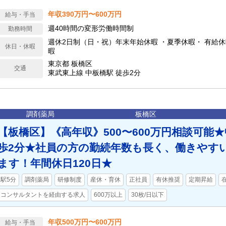
年収390万円〜600万円
給与・手当
週40時間の変形労働時間制
勤務時間
週休2日制（日・祝）年末年始休暇 ・夏季休暇・ 有給休
休日・休暇
暇
東京都 板橋区
交通
東武東上線 中板橋駅 徒歩2分
調剤薬局
板橋区
【板橋区】《高年収》500〜600万円相談可能
歩2分★社員の方の勤続年数も長く、働きやす
ます！年間休日120日★
駅5分
調剤薬局
研修制度
産休・育休
正社員
有休推奨
定期昇給
コンサルタントを経由する求人
600万以上
30枚/日以下
年収500万円〜600万円
給与・手当