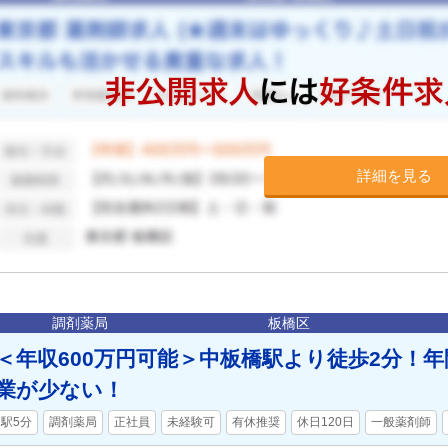
詳細を見る
調剤薬局
板橋区
＜年収600万円可能＞中板橋駅より徒歩2分！年
業が少ない！
駅5分
調剤薬局
正社員
未経験可
有休推奨
休日120日
一般薬剤師