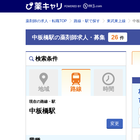
薬剤師の求人・転職TOP
路線・駅で探す
東武東上線
中板
26
中板橋駅の薬剤師求人・募集
件
検索条件
地域
路線
時間
現在の路線・駅
中板橋駅
変更