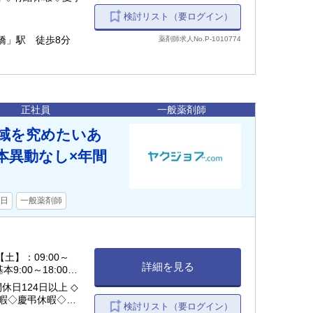
検討リスト（要ログイン）
橋」駅 徒歩8分
薬剤師求人No.P-1010774
正社員
一般薬剤師
域を究めたいあ
本異動なし×年間
0日
一般薬剤師
 【土】：09:00～
詳細を見る
9:00～18:00勤
日124日以上 ◇
暇◇慶弔休暇◇育児
検討リスト（要ログイン）