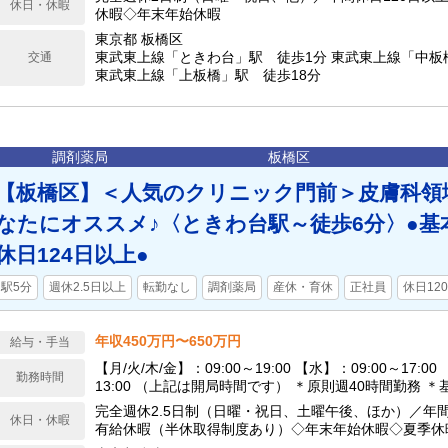
休日・休暇
休暇◇年末年始休暇
東京都 板橋区
東武東上線「ときわ台」駅 徒歩1分 東武東上線「中板
交通
東武東上線「上板橋」駅 徒歩18分
調剤薬局
板橋区
【板橋区】＜人気のクリニック門前＞皮膚科領
なたにオススメ♪〈ときわ台駅～徒歩6分〉●基
休日124日以上●
駅5分
週休2.5日以上
転勤なし
調剤薬局
産休・育休
正社員
休日12
年収450万円〜650万円
給与・手当
【月/火/木/金】：09:00～19:00 【水】：09:00～17:00
勤務時間
13:00 （上記は開局時間です） ＊原則週40時間勤務 ＊基本
務／18:00以降は残業扱い ＊店舗異動は基本なし
完全週休2.5日制（日曜・祝日、土曜午後、ほか）／年間休
休日・休暇
有給休暇（半休取得制度あり）◇年末年始休暇◇夏季休
休暇◇産前産後休暇◇介護休暇