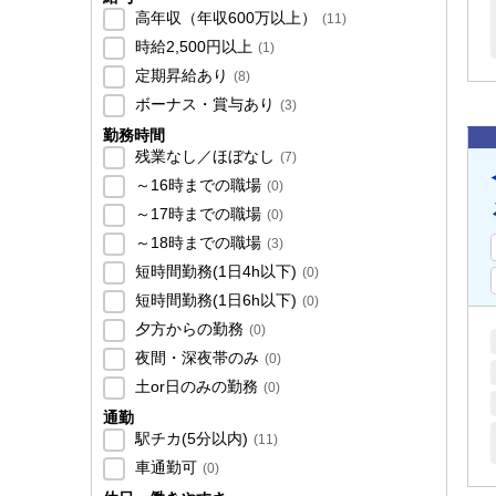
高年収（年収600万以上）
(
11
)
時給2,500円以上
(
1
)
定期昇給あり
(
8
)
ボーナス・賞与あり
(
3
)
勤務時間
残業なし／ほぼなし
(
7
)
～16時までの職場
(
0
)
～17時までの職場
(
0
)
～18時までの職場
(
3
)
短時間勤務(1日4h以下)
(
0
)
短時間勤務(1日6h以下)
(
0
)
夕方からの勤務
(
0
)
夜間・深夜帯のみ
(
0
)
土or日のみの勤務
(
0
)
通勤
駅チカ(5分以内)
(
11
)
車通勤可
(
0
)