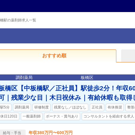
橋駅の薬剤師求人一覧
おすすめ順
調剤薬局
板橋区
板橋区【中板橋駅／正社員】駅徒歩2分！年収6
可｜残業少な目｜木日祝休み｜有給休暇も取得
駅5分
調剤薬局
研修制度
残業なし／ほぼなし
正社員
有休推奨
整形
休日120日
一般薬剤師
ボーナス・賞与あり
コンサルタントを経由する求人
年収380万円〜600万円
給与・手当