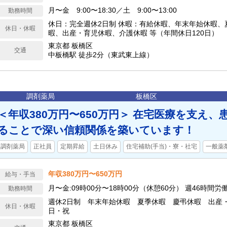
月〜金 9:00〜18:30／土 9:00〜13:00
勤務時間
休日：完全週休2日制 休暇：有給休暇、年末年始休暇、
休日・休暇
暇、出産・育児休暇、介護休暇 等（年間休日120日）
東京都 板橋区
交通
中板橋駅 徒歩2分（東武東上線）
調剤薬局
板橋区
＜年収380万円〜650万円＞ 在宅医療を支え
ることで深い信頼関係を築いています！
調剤薬局
正社員
定期昇給
土日休み
住宅補助(手当)・寮・社宅
一般薬
年収380万円〜650万円
給与・手当
月〜金:09時00分〜18時00分（休憩60分） 週46時間労
勤務時間
週休2日制 年末年始休暇 夏季休暇 慶弔休暇 出産
休日・休暇
日・祝
東京都 板橋区