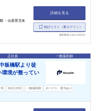
詳細を見る
暇 ・出産育児休
検討リスト（要ログイン）
薬剤師求人No.A-00212
正社員
一般薬剤師
★中板橋駅より徒
い環境が整ってい
在宅
休日120日
一般薬剤師
ボーナス・賞与あり