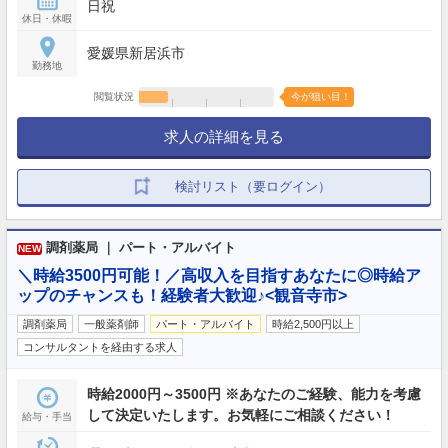
日祝
休日・休暇
愛媛県新居浜市
勤務地
閲覧状況
今が狙い目！
求人の詳細を見る
検討リスト（要ログイン）
調剤薬局 ｜ パート・アルバイト
NEW
＼時給3500円可能！／高収入を目指すあなたに◎時給ア
ップのチャンスも！経験者大歓迎♪<観音寺市>
調剤薬局
一般薬剤師
パート・アルバイト
時給2,500円以上
コンサルタントを経由する求人
時給2000円～3500円 ※あなたのご経験、能力を考慮
して決定いたします。お気軽にご相談ください！
給与・手当