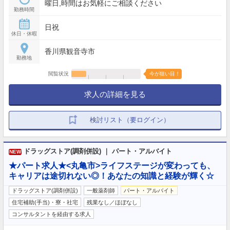
曜日,時間はお気軽にご相談ください
勤務時間
日祝
休日・休暇
香川県観音寺市
勤務地
閲覧状況
今が狙い目！
求人の詳細を見る
検討リスト（要ログイン）
ドラッグストア(調剤併設) ｜ パート・アルバイト
NEW
★パート求人★<丸亀市>ライフステージが変わっても、
キャリアは途切れない◎！あなたの知識と経験が輝く☆
ドラッグストア(調剤併設)
一般薬剤師
パート・アルバイト
住宅補助(手当)・寮・社宅
残業なし／ほぼなし
コンサルタントを経由する求人