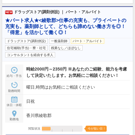
ドラッグストア(調剤併設) ｜ パート・アルバイト
NEW
★パート求人★<綾歌郡>仕事の充実も、プライベートの
充実も。薬剤師として、どちらも諦めない働き方を◎！
「得意」を活かして働く◎！
ドラッグストア(調剤併設)
一般薬剤師
パート・アルバイト
住宅補助(手当)・寮・社宅
残業なし／ほぼなし
コンサルタントを経由する求人
時給2000円～2350円 ※あなたのご経験、能力を考慮
して決定いたします。お気軽にご相談ください！
給与・手当
曜日,時間はお気軽にご相談ください
勤務時間
日祝
休日・休暇
香川県綾歌郡
勤務地
閲覧状況
今が狙い目！