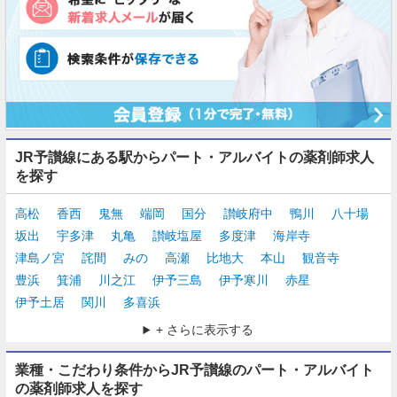
JR予讃線にある駅からパート・アルバイトの薬剤師求人
を探す
高松
香西
鬼無
端岡
国分
讃岐府中
鴨川
八十場
坂出
宇多津
丸亀
讃岐塩屋
多度津
海岸寺
津島ノ宮
詫間
みの
高瀬
比地大
本山
観音寺
豊浜
箕浦
川之江
伊予三島
伊予寒川
赤星
伊予土居
関川
多喜浜
+ さらに表示する
業種・こだわり条件からJR予讃線のパート・アルバイト
の薬剤師求人を探す