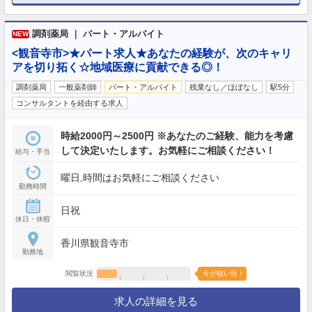
調剤薬局 ｜ パート・アルバイト
NEW
<観音寺市>★パート求人★あなたの経験が、次のキャリ
アを切り拓く☆地域医療に貢献できる◎！
調剤薬局
一般薬剤師
パート・アルバイト
残業なし／ほぼなし
駅5分
コンサルタントを経由する求人
時給2000円～2500円 ※あなたのご経験、能力を考慮
して決定いたします。お気軽にご相談ください！
給与・手当
曜日,時間はお気軽にご相談ください
勤務時間
日祝
休日・休暇
香川県観音寺市
勤務地
閲覧状況
今が狙い目！
求人の詳細を見る