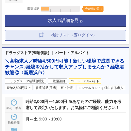
閲覧状況
今が狙い目！
求人の詳細を見る
検討リスト（要ログイン）
ドラッグストア(調剤併設) ｜ パート・アルバイト
＼高額求人／時給4,500円可能！新しい環境で成長できる
チャンス♪経験を活かして収入アップしませんか？経験者
歓迎◎〈新居浜市〉
ドラッグストア(調剤併設)
一般薬剤師
パート・アルバイト
時給2,500円以上
住宅補助(手当)・寮・社宅
コンサルタントを経由する求人
時給2,000円～4,500円 ※あなたのご経験、能力を考
慮して決定いたします。お気軽にご相談ください！
給与・手当
月～土 9:00～19:00
勤務時間