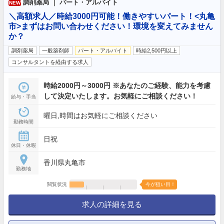
調剤薬局 ｜ パート・アルバイト
NEW
＼高額求人／時給3000円可能！働きやすいパート！<丸亀
市>まずはお問い合わせください！環境を変えてみません
か？
調剤薬局
一般薬剤師
パート・アルバイト
時給2,500円以上
コンサルタントを経由する求人
時給2000円～3000円 ※あなたのご経験、能力を考慮
して決定いたします。お気軽にご相談ください！
給与・手当
曜日,時間はお気軽にご相談ください
勤務時間
日祝
休日・休暇
香川県丸亀市
勤務地
閲覧状況
今が狙い目！
求人の詳細を見る