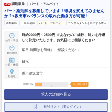
調剤薬局 ｜ パート・アルバイト
NEW
パート薬剤師を募集しています！環境を変えてみません
か？<坂出市>バランスの取れた働き方が可能！
調剤薬局
一般薬剤師
パート・アルバイト
コンサルタントを経由する求人
時給2000円～2500円 ※あなたのご経験、能力を考慮
して決定いたします。お気軽にご相談ください！
給与・手当
曜日,時間はお気軽にご相談ください
勤務時間
日祝
休日・休暇
香川県坂出市
勤務地
閲覧状況
今が狙い目！
求人の詳細を見る
検討リスト（要ログイン）