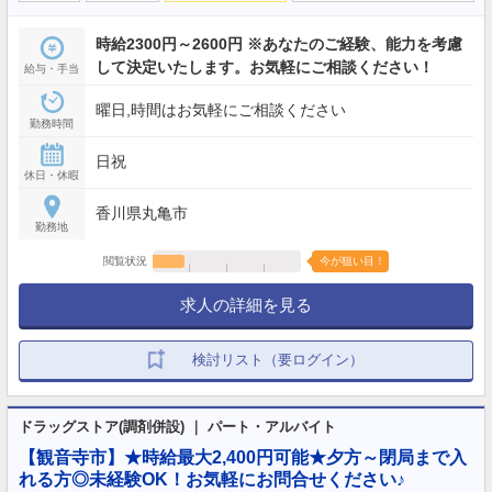
時給2300円～2600円 ※あなたのご経験、能力を考慮
して決定いたします。お気軽にご相談ください！
給与・手当
曜日,時間はお気軽にご相談ください
勤務時間
日祝
休日・休暇
香川県丸亀市
勤務地
閲覧状況
今が狙い目！
求人の詳細を見る
検討リスト（要ログイン）
ドラッグストア(調剤併設) ｜ パート・アルバイト
【観音寺市】★時給最大2,400円可能★夕方～閉局まで入
れる方◎未経験OK！お気軽にお問合せください♪