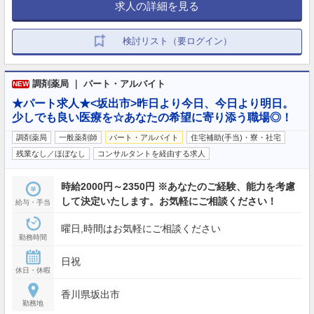
求人の詳細を見る
検討リスト（要ログイン）
調剤薬局 ｜ パート・アルバイト
NEW
★パート求人★<坂出市>昨日より今日、今日より明日。
少しでも良い医療を☆あなたの希望に寄り添う職場◎！
調剤薬局
一般薬剤師
パート・アルバイト
住宅補助(手当)・寮・社宅
残業なし／ほぼなし
コンサルタントを経由する求人
時給2000円～2350円 ※あなたのご経験、能力を考慮
して決定いたします。お気軽にご相談ください！
給与・手当
曜日,時間はお気軽にご相談ください
勤務時間
日祝
休日・休暇
香川県坂出市
勤務地