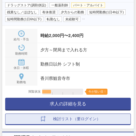
ドラッグストア(調剤併設)
一般薬剤師
パート・アルバイト
残業なし／ほぼなし
有休推奨
夕方からの勤務
短時間勤務(1日4h以下)
…
短時間勤務(1日6h以下)
転勤なし
未経験可
時給2,000円〜2,400円
給与・手当
夕方～閉局まで入れる方
勤務時間
勤務日以外 シフト制
休日・休暇
香川県観音寺市
勤務地
閲覧状況
今が狙い目！
求人の詳細を見る
検討リスト（要ログイン）