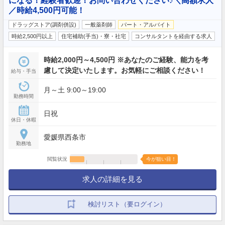
になる！経験者歓迎！お問い合わせください♪＼高額求人
／時給4,500円可能！
ドラッグストア(調剤併設)
一般薬剤師
パート・アルバイト
時給2,500円以上
住宅補助(手当)・寮・社宅
コンサルタントを経由する求人
時給2,000円～4,500円 ※あなたのご経験、能力を考
慮して決定いたします。お気軽にご相談ください！
給与・手当
月～土 9:00～19:00
勤務時間
日祝
休日・休暇
愛媛県西条市
勤務地
閲覧状況
今が狙い目！
求人の詳細を見る
検討リスト（要ログイン）