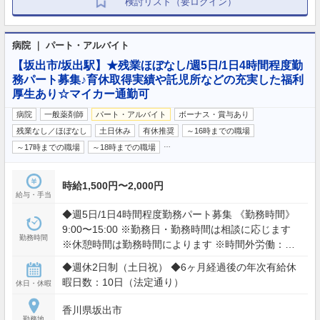
検討リスト（要ログイン）
病院 ｜ パート・アルバイト
【坂出市/坂出駅】★残業ほぼなし/週5日/1日4時間程度勤
務パート募集♪育休取得実績や託児所などの充実した福利
厚生あり☆マイカー通勤可
病院
一般薬剤師
パート・アルバイト
ボーナス・賞与あり
残業なし／ほぼなし
土日休み
有休推奨
～16時までの職場
…
～17時までの職場
～18時までの職場
時給1,500円〜2,000円
給与・手当
◆週5日/1日4時間程度勤務パート募集 《勤務時間》
9:00〜15:00 ※勤務日・勤務時間は相談に応じます
勤務時間
※休憩時間は勤務時間によります ※時間外労働：月
平均5時間
◆週休2日制（土日祝） ◆6ヶ月経過後の年次有給休
暇日数：10日（法定通り）
休日・休暇
香川県坂出市
勤務地