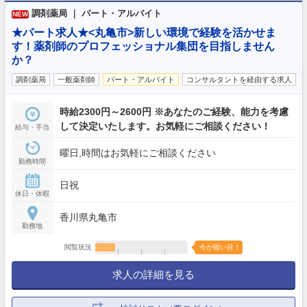
調剤薬局 ｜ パート・アルバイト
NEW
★パート求人★<丸亀市>新しい環境で経験を活かせま
す！薬剤師のプロフェッショナル集団を目指しません
か？
調剤薬局
一般薬剤師
パート・アルバイト
コンサルタントを経由する求人
時給2300円～2600円 ※あなたのご経験、能力を考慮
して決定いたします。お気軽にご相談ください！
給与・手当
曜日,時間はお気軽にご相談ください
勤務時間
日祝
休日・休暇
香川県丸亀市
勤務地
閲覧状況
今が狙い目！
求人の詳細を見る