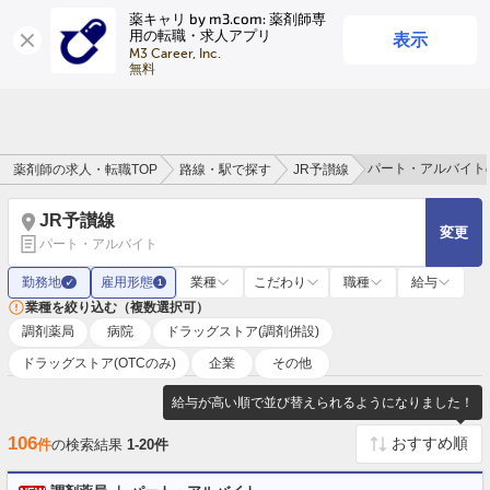
薬キャリ by m3.com: 薬剤師専
表示
用の転職・求人アプリ
ログイン
会員登録
M3 Career, Inc.

無料
パート・アルバイト
薬剤師の求人・転職TOP
路線・駅で探す
JR予讃線
JR予讃線
変更
パート・アルバイト
勤務地
雇用形態
業種
こだわり
職種
給与
✓
1
業種を絞り込む（複数選択可）
調剤薬局
病院
ドラッグストア(調剤併設)
ドラッグストア(OTCのみ)
企業
その他
給与が高い順で並び替えられるようになりました！
106
件
の検索結果
1-20件