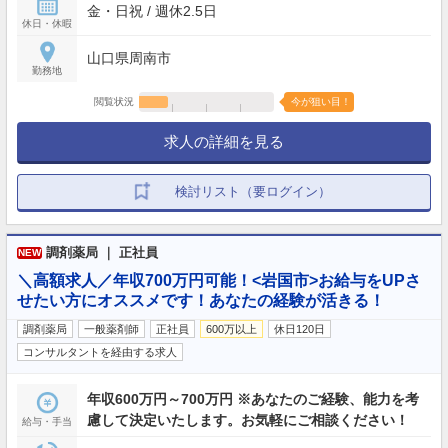
金・日祝 / 週休2.5日
休日・休暇
山口県周南市
勤務地
閲覧状況
今が狙い目！
求人の詳細を見る
検討リスト（要ログイン）
調剤薬局 ｜ 正社員
NEW
＼高額求人／年収700万円可能！<岩国市>お給与をUPさ
せたい方にオススメです！あなたの経験が活きる！
調剤薬局
一般薬剤師
正社員
600万以上
休日120日
コンサルタントを経由する求人
年収600万円～700万円 ※あなたのご経験、能力を考
慮して決定いたします。お気軽にご相談ください！
給与・手当