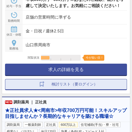
慮して決定いたします。お気軽にご相談ください！
給与・手当
店舗の営業時間に準ずる
勤務時間
金・日祝 / 週休2.5日
休日・休暇
山口県周南市
勤務地
閲覧状況
今が狙い目！
求人の詳細を見る
検討リスト（要ログイン）
調剤薬局 ｜ 正社員
NEW
★正社員求人★<周南市>年収700万円可能！スキルアップ
目指しませんか？長期的なキャリアを築ける職場☆
調剤薬局
一般薬剤師
正社員
600万以上
住宅補助(手当)・寮・社宅
残業なし／ほぼなし
休日120日
急募／条件UP・スピード入社