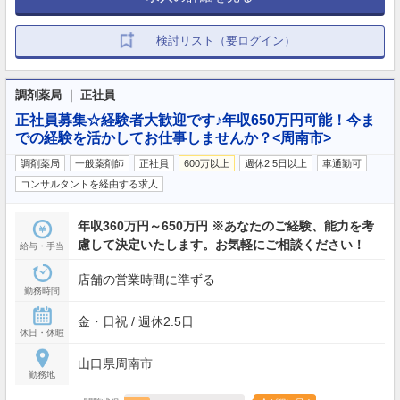
検討リスト（要ログイン）
調剤薬局 ｜ 正社員
正社員募集☆経験者大歓迎です♪年収650万円可能！今ま
での経験を活かしてお仕事しませんか？<周南市>
調剤薬局
一般薬剤師
正社員
600万以上
週休2.5日以上
車通勤可
コンサルタントを経由する求人
年収360万円～650万円 ※あなたのご経験、能力を考
慮して決定いたします。お気軽にご相談ください！
給与・手当
店舗の営業時間に準ずる
勤務時間
金・日祝 / 週休2.5日
休日・休暇
山口県周南市
勤務地