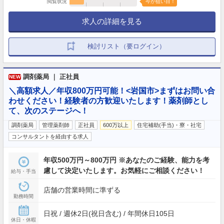
閲覧状況
今が狙い目！
求人の詳細を見る
検討リスト（要ログイン）
調剤薬局 ｜ 正社員
NEW
＼高額求人／年収800万円可能！<岩国市>まずはお問い合
わせください！経験者の方歓迎いたします！薬剤師とし
て、次のステージへ！
調剤薬局
管理薬剤師
正社員
600万以上
住宅補助(手当)・寮・社宅
コンサルタントを経由する求人
年収500万円～800万円 ※あなたのご経験、能力を考
慮して決定いたします。お気軽にご相談ください！
給与・手当
店舗の営業時間に準ずる
勤務時間
日祝 / 週休2日(祝日含む) / 年間休日105日
休日・休暇