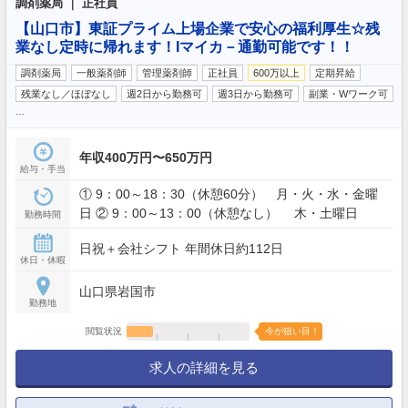
調剤薬局 ｜ 正社員
【山口市】東証プライム上場企業で安心の福利厚生☆残
業なし定時に帰れます！Iマイカ－通勤可能です！！
調剤薬局
一般薬剤師
管理薬剤師
正社員
600万以上
定期昇給
残業なし／ほぼなし
週2日から勤務可
週3日から勤務可
副業・Wワーク可
…
年収400万円〜650万円
給与・手当
① 9：00～18：30（休憩60分） 月・火・水・金曜
日 ② 9：00～13：00（休憩なし） 木・土曜日
勤務時間
日祝＋会社シフト 年間休日約112日
休日・休暇
山口県岩国市
勤務地
閲覧状況
今が狙い目！
求人の詳細を見る