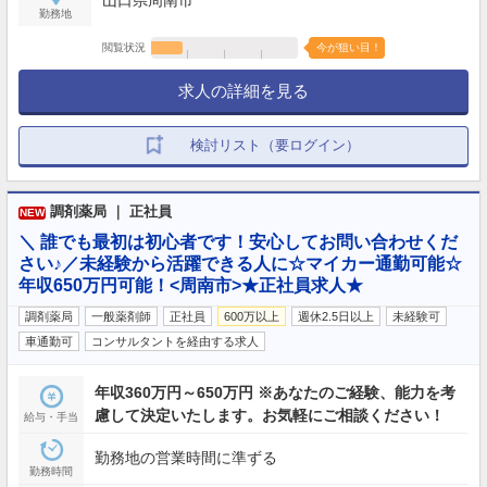
山口県周南市
勤務地
閲覧状況
今が狙い目！
求人の詳細を見る
検討リスト（要ログイン）
調剤薬局 ｜ 正社員
NEW
＼ 誰でも最初は初心者です！安心してお問い合わせくだ
さい♪／未経験から活躍できる人に☆マイカー通勤可能☆
年収650万円可能！<周南市>★正社員求人★
調剤薬局
一般薬剤師
正社員
600万以上
週休2.5日以上
未経験可
車通勤可
コンサルタントを経由する求人
年収360万円～650万円 ※あなたのご経験、能力を考
慮して決定いたします。お気軽にご相談ください！
給与・手当
勤務地の営業時間に準ずる
勤務時間