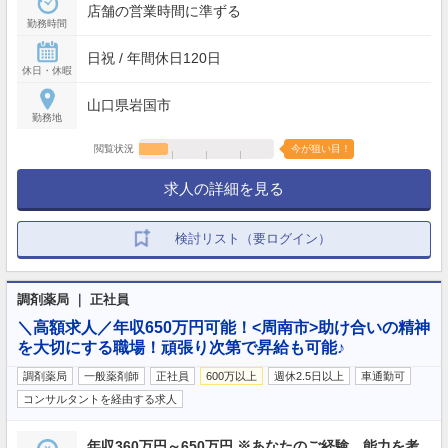
店舗の営業時間に準ずる
勤務時間
日祝 / 年間休日120日
休日・休暇
山口県岩国市
勤務地
閲覧状況
今が狙い目！
求人の詳細を見る
検討リスト（要ログイン）
調剤薬局 ｜ 正社員
＼高額求人／年収650万円可能！<周南市>助け合いの精神
を大切にする職場！頑張り次第で昇給も可能♪
調剤薬局
一般薬剤師
正社員
600万以上
週休2.5日以上
車通勤可
コンサルタントを経由する求人
年収360万円～650万円 ※あなたのご経験、能力を考