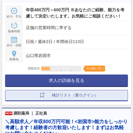
年収480万円～600万円 ※あなたのご経験、能力を考
慮して決定いたします。お気軽にご相談ください！
給与・手当
店舗の営業時間に準ずる
勤務時間
日祝 / 週休2日 / 年間休日113日
休日・休暇
山口県岩国市
勤務地
閲覧状況
今が狙い目！
求人の詳細を見る
検討リスト（要ログイン）
調剤薬局 ｜ 正社員
NEW
＼高額求人／年収800万円可能！<岩国市>能力をしっかり
考慮します！経験者の方歓迎いたします！まずはお気軽