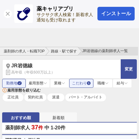
薬キャリアプリ
インストール
ログイン
会員登録
サクサク求人検索！新着求人
通知も受け取れます
JR岩徳線の薬剤師求人一覧
薬剤師の求人・転職TOP
路線・駅で探す
JR岩徳線
変更
高年収（年収600万以上）
勤務地
雇用形態
業種
こだわり
職種
給与
✓
1
雇用形態を絞り込む
正社員
契約社員
派遣
パート・アルバイト
おすすめ順
新着順
37
薬剤師求人
件
中 1-20件