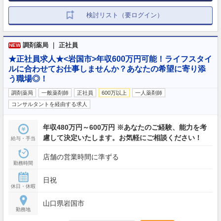
検討リスト（要ログイン）
調剤薬局 ｜ 正社員
NEW
★正社員求人★<岩国市>年収600万円可能！ライフスタイ
ルに合わせてお仕事しませんか？あなたの希望に寄り添
う職場◎！
調剤薬局
一般薬剤師
正社員
600万以上
一人薬剤師
コンサルタントを経由する求人
年収480万円～600万円 ※あなたのご経験、能力を考
慮して決定いたします。お気軽にご相談ください！
給与・手当
店舗の営業時間に準ずる
勤務時間
日祝
休日・休暇
山口県岩国市
勤務地