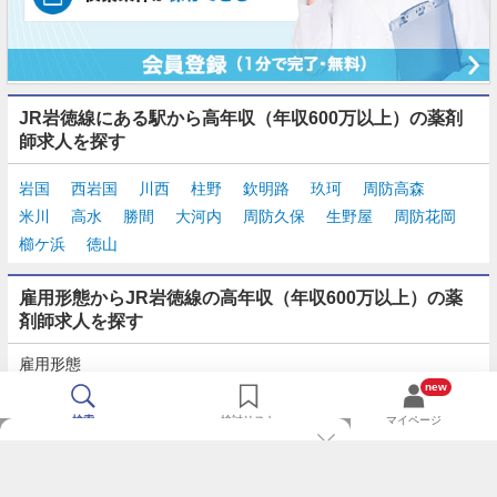
JR岩徳線にある駅から高年収（年収600万以上）の薬剤
師求人を探す
岩国
西岩国
川西
柱野
欽明路
玖珂
周防高森
米川
高水
勝間
大河内
周防久保
生野屋
周防花岡
櫛ケ浜
徳山
雇用形態からJR岩徳線の高年収（年収600万以上）の薬
剤師求人を探す
雇用形態
正社員
契約社員
派遣
パート・アルバイト
new
検索
検討リスト
マイページ
TOP
m3.comログインで
求人探しがもっと便利に
最近チェックした求人一覧