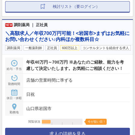
検討リスト（要ログイン）
調剤薬局 ｜ 正社員
NEW
＼高額求人／年収700万円可能！<岩国市>まずはお気軽に
お問い合わせください♪内科ほか複数科目☆
調剤薬局
一般薬剤師
正社員
600万以上
コンサルタントを経由する求人
年収40万円～700万円 ※あなたのご経験、能力を考
慮して決定いたします。お気軽にご相談ください！
給与・手当
店舗の営業時間に準ずる
勤務時間
日祝
休日・休暇
山口県岩国市
勤務地
閲覧状況
今が狙い目！
求人の詳細を見る