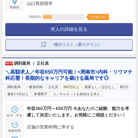
山口県岩国市
勤務地
閲覧状況
今が狙い目！
求人の詳細を見る
検討リスト（要ログイン）
調剤薬局 ｜ 正社員
NEW
＼高額求人／年収650万円可能！<周南市>内科・リウマチ
科応需！長期的なキャリアを築ける薬局です◎
調剤薬局
一般薬剤師
正社員
600万以上
残業なし／ほぼなし
駅5分
週休2.5日以上
車通勤可
コンサルタントを経由する求人
年収360万円～650万円 ※あなたのご経験、能力を考
慮して決定いたします。お気軽にご相談ください！
給与・手当
店舗の営業時間に準ずる
勤務時間