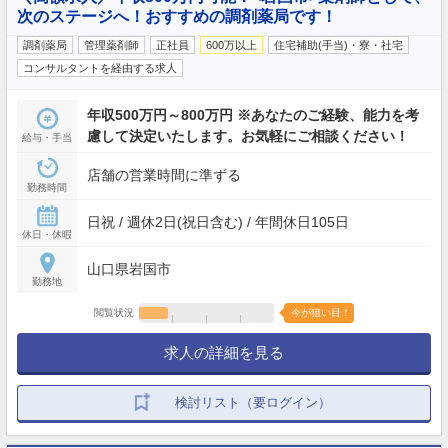
次のステージへ！おすすめの調剤薬局です！
調剤薬局
管理薬剤師
正社員
600万以上
住宅補助(手当)・寮・社宅
コンサルタントを経由する求人
年収500万円～800万円 ※あなたのご経験、能力を考
慮して決定いたします。お気軽にご相談ください！
給与・手当
店舗の営業時間に準ずる
勤務時間
日祝 / 週休2日(祝日含む) / 年間休日105日
休日・休暇
山口県岩国市
勤務地
閲覧状況
今が狙い目！
求人の詳細を見る
検討リスト（要ログイン）