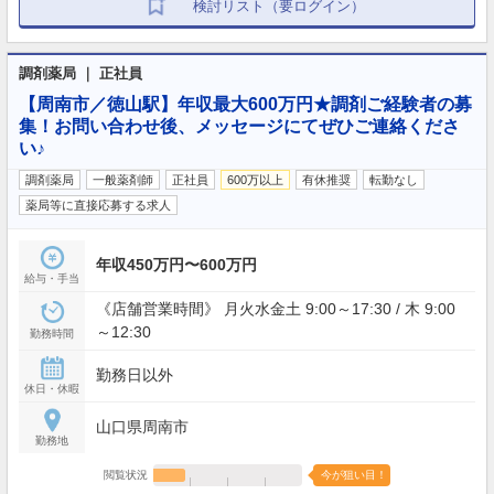
検討リスト（要ログイン）
調剤薬局 ｜ 正社員
【周南市／徳山駅】年収最大600万円★調剤ご経験者の募
集！お問い合わせ後、メッセージにてぜひご連絡くださ
い♪
調剤薬局
一般薬剤師
正社員
600万以上
有休推奨
転勤なし
薬局等に直接応募する求人
年収450万円〜600万円
給与・手当
《店舗営業時間》 月火水金土 9:00～17:30 / 木 9:00
～12:30
勤務時間
勤務日以外
休日・休暇
山口県周南市
勤務地
閲覧状況
今が狙い目！