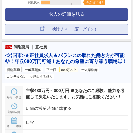
閲覧状況
今が狙い目！
求人の詳細を見る
検討リスト（要ログイン）
調剤薬局 ｜ 正社員
NEW
<岩国市>★正社員求人★バランスの取れた働き方が可能
◎！年収600万円可能！あなたの希望に寄り添う職場◎！
調剤薬局
一般薬剤師
正社員
600万以上
一人薬剤師
コンサルタントを経由する求人
年収480万円～600万円 ※あなたのご経験、能力を考
慮して決定いたします。お気軽にご相談ください！
給与・手当
店舗の営業時間に準ずる
勤務時間
日祝
休日・休暇