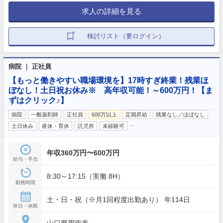
求人の詳細を見る
検討リスト（要ログイン）
病院 ｜ 正社員
【もっと働きやすい職場環境を】17時すぎ終業！残業ほ
ぼなし！土日祝お休み※ 高年収可能！～600万円！【ま
ずはクリック♪】
病院
一般薬剤師
正社員
600万以上
定期昇給
残業なし／ほぼなし
…
土日休み
産休・育休
託児所
未経験可
年収360万円〜600万円
給与・手当
8:30～17:15（実働 8H）
勤務時間
土・日・祝（※月1回程度出勤あり） 年114日
休日・休暇