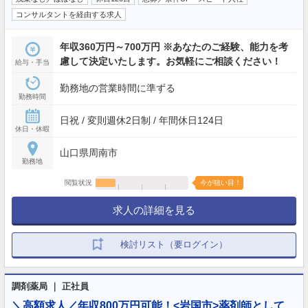
コンサルタントを経由する求人
年収360万円～700万円 ※あなたのご経験、能力を考
慮して決定いたします。お気軽にご相談ください！
給与・手当
勤務地の営業時間に準ずる
勤務時間
日祝 / 変則週休2日制 / 年間休日124日
休日・休暇
山口県周南市
勤務地
閲覧状況
今が狙い目！
求人の詳細を見る
検討リスト（要ログイン）
調剤薬局 ｜ 正社員
＼高額求人／年収800万円可能！<岩国市>薬剤師として、