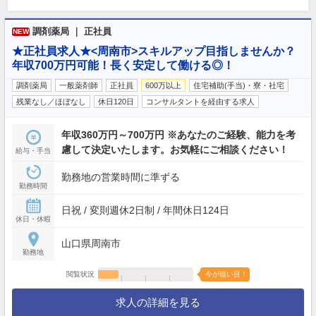
調剤薬局 ｜ 正社員
NEW
★正社員求人★<周南市>スキルアップ目指しませんか？
年収700万円可能！長く安定して働ける◎！
調剤薬局
一般薬剤師
正社員
600万以上
住宅補助(手当)・寮・社宅
残業なし／ほぼなし
休日120日
コンサルタントを経由する求人
年収360万円～700万円 ※あなたのご経験、能力を考
慮して決定いたします。お気軽にご相談ください！
給与・手当
勤務地の営業時間に準ずる
勤務時間
日祝 / 変則週休2日制 / 年間休日124日
休日・休暇
山口県周南市
勤務地
閲覧状況
今が狙い目！
求人の詳細を見る