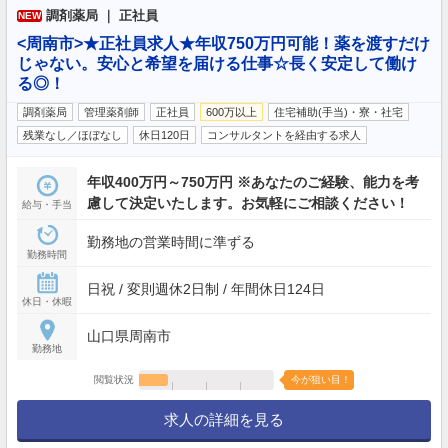
調剤薬局 ｜ 正社員
NEW
<周南市>★正社員求人★年収750万円可能！薬を渡すだけ
じゃない。安心と希望を届ける仕事☆長く安定して働け
る◎！
調剤薬局
管理薬剤師
正社員
600万以上
住宅補助(手当)・寮・社宅
残業なし／ほぼなし
休日120日
コンサルタントを経由する求人
年収400万円～750万円 ※あなたのご経験、能力を考
慮して決定いたします。お気軽にご相談ください！
給与・手当
勤務地の営業時間に準ずる
勤務時間
日祝 / 変則週休2日制 / 年間休日124日
休日・休暇
山口県周南市
勤務地
閲覧状況
今が狙い目！
求人の詳細を見る