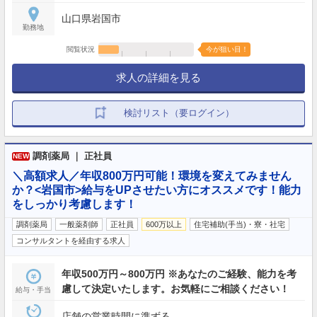
山口県岩国市
勤務地
閲覧状況
今が狙い目！
求人の詳細を見る
検討リスト（要ログイン）
調剤薬局 ｜ 正社員
NEW
＼高額求人／年収800万円可能！環境を変えてみません
か？<岩国市>給与をUPさせたい方にオススメです！能力
をしっかり考慮します！
調剤薬局
一般薬剤師
正社員
600万以上
住宅補助(手当)・寮・社宅
コンサルタントを経由する求人
年収500万円～800万円 ※あなたのご経験、能力を考
慮して決定いたします。お気軽にご相談ください！
給与・手当
店舗の営業時間に準ずる