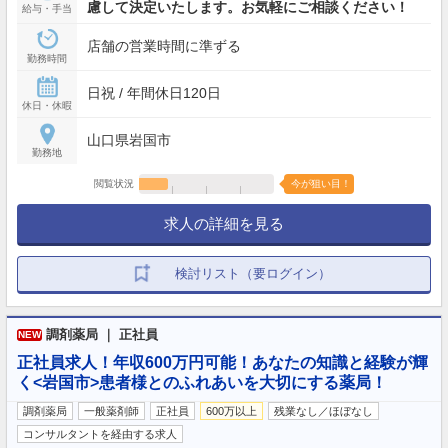
慮して決定いたします。お気軽にご相談ください！
給与・手当
店舗の営業時間に準ずる
勤務時間
日祝 / 年間休日120日
休日・休暇
山口県岩国市
勤務地
閲覧状況
今が狙い目！
求人の詳細を見る
検討リスト（要ログイン）
調剤薬局 ｜ 正社員
NEW
正社員求人！年収600万円可能！あなたの知識と経験が輝
く<岩国市>患者様とのふれあいを大切にする薬局！
調剤薬局
一般薬剤師
正社員
600万以上
残業なし／ほぼなし
コンサルタントを経由する求人