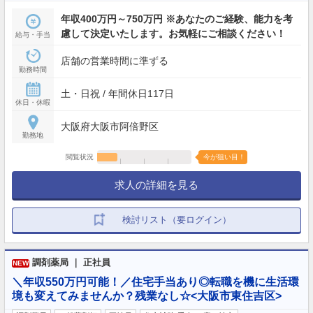
年収400万円～750万円 ※あなたのご経験、能力を考
慮して決定いたします。お気軽にご相談ください！
給与・手当
店舗の営業時間に準ずる
勤務時間
土・日祝 / 年間休日117日
休日・休暇
大阪府大阪市阿倍野区
勤務地
閲覧状況
今が狙い目！
求人の詳細を見る
検討リスト（要ログイン）
調剤薬局 ｜ 正社員
NEW
＼年収550万円可能！／住宅手当あり◎転職を機に生活環
境も変えてみませんか？残業なし☆<大阪市東住吉区>