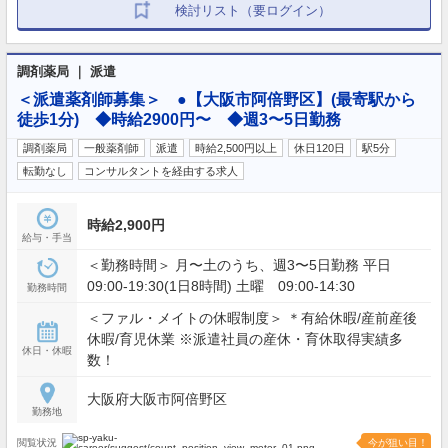
検討リスト（要ログイン）
調剤薬局 ｜ 派遣
＜派遣薬剤師募集＞ ●【大阪市阿倍野区】(最寄駅から
徒歩1分) ◆時給2900円〜 ◆週3〜5日勤務
調剤薬局
一般薬剤師
派遣
時給2,500円以上
休日120日
駅5分
転勤なし
コンサルタントを経由する求人
時給2,900円
給与・手当
＜勤務時間＞ 月〜土のうち、週3〜5日勤務 平日
09:00-19:30(1日8時間) 土曜 09:00-14:30
勤務時間
＜ファル・メイトの休暇制度＞ ＊有給休暇/産前産後
休暇/育児休業 ※派遣社員の産休・育休取得実績多
休日・休暇
数！
大阪府大阪市阿倍野区
勤務地
閲覧状況
今が狙い目！