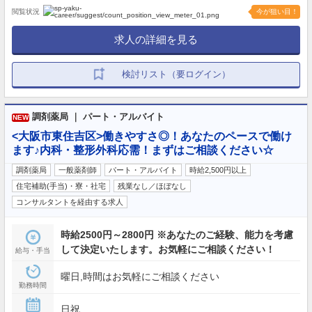
閲覧状況
今が狙い目！
求人の詳細を見る
検討リスト（要ログイン）
調剤薬局 ｜ パート・アルバイト
NEW
<大阪市東住吉区>働きやすさ◎！あなたのペースで働け
ます♪内科・整形外科応需！まずはご相談ください☆
調剤薬局
一般薬剤師
パート・アルバイト
時給2,500円以上
住宅補助(手当)・寮・社宅
残業なし／ほぼなし
コンサルタントを経由する求人
時給2500円～2800円 ※あなたのご経験、能力を考慮
して決定いたします。お気軽にご相談ください！
給与・手当
曜日,時間はお気軽にご相談ください
勤務時間
日祝