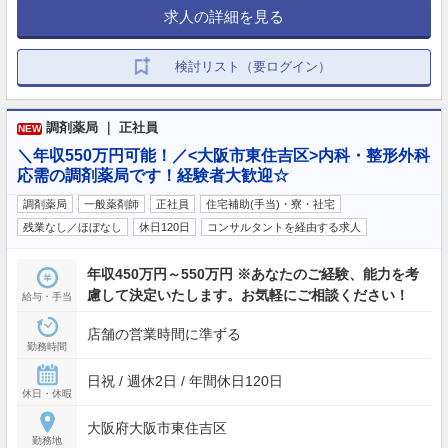
求人の詳細を見る
検討リスト（要ログイン）
調剤薬局 ｜ 正社員
NEW
＼年収550万円可能！／<大阪市東住吉区>内科・整形外科
応需の調剤薬局です！経験者大歓迎☆
調剤薬局
一般薬剤師
正社員
住宅補助(手当)・寮・社宅
残業なし／ほぼなし
休日120日
コンサルタントを経由する求人
年収450万円～550万円 ※あなたのご経験、能力を考
慮して決定いたします。お気軽にご相談ください！
給与・手当
店舗の営業時間に準ずる
勤務時間
日祝 / 週休2日 / 年間休日120日
休日・休暇
大阪府大阪市東住吉区
勤務地