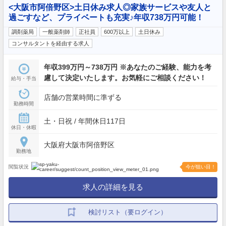
<大阪市阿倍野区>土日休み求人◎家族サービスや友人と
過ごすなど、プライベートも充実♪年収738万円可能！
調剤薬局
一般薬剤師
正社員
600万以上
土日休み
コンサルタントを経由する求人
年収399万円～738万円 ※あなたのご経験、能力を考
慮して決定いたします。お気軽にご相談ください！
給与・手当
店舗の営業時間に準ずる
勤務時間
土・日祝 / 年間休日117日
休日・休暇
大阪府大阪市阿倍野区
勤務地
閲覧状況
今が狙い目！
求人の詳細を見る
検討リスト（要ログイン）