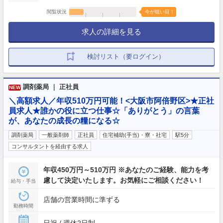
閲覧状況
今が狙い目！
求人の詳細を見る
検討リスト（要ログイン）
調剤薬局 ｜ 正社員
NEW
＼高額求人／年収510万円可能！<大阪市阿倍野区>★正社
員求人★誰かの役に立つ仕事☆「ありがとう」の言葉
が、あなたの成長の糧になる☆
調剤薬局
一般薬剤師
正社員
住宅補助(手当)・寮・社宅
駅5分
コンサルタントを経由する求人
年収450万円～510万円 ※あなたのご経験、能力を考
慮して決定いたします。お気軽にご相談ください！
給与・手当
店舗の営業時間に準ずる
勤務時間