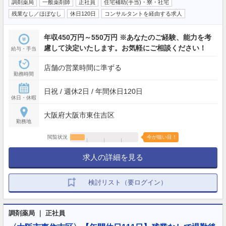
調剤薬局
一般薬剤師
正社員
住宅補助(手当)・寮・社宅
残業なし／ほぼなし
休日120日
コンサルタントを経由する求人
年収450万円～550万円 ※あなたのご経験、能力を考
慮して決定いたします。お気軽にご相談ください！
給与・手当
店舗の営業時間に準ずる
勤務時間
日祝 / 週休2日 / 年間休日120日
休日・休暇
大阪府大阪市東住吉区
勤務地
閲覧状況
今が狙い目！
求人の詳細を見る
検討リスト（要ログイン）
調剤薬局 ｜ 正社員