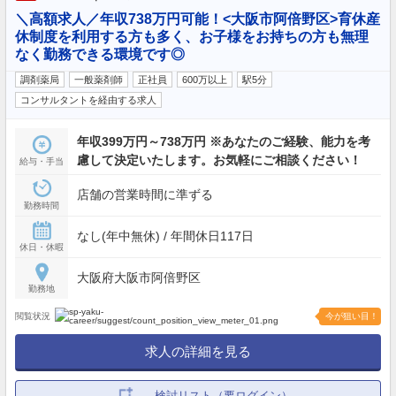
＼高額求人／年収738万円可能！<大阪市阿倍野区>育休産
休制度を利用する方も多く、お子様をお持ちの方も無理
なく勤務できる環境です◎
調剤薬局
一般薬剤師
正社員
600万以上
駅5分
コンサルタントを経由する求人
年収399万円～738万円 ※あなたのご経験、能力を考
慮して決定いたします。お気軽にご相談ください！
給与・手当
店舗の営業時間に準ずる
勤務時間
なし(年中無休) / 年間休日117日
休日・休暇
大阪府大阪市阿倍野区
勤務地
閲覧状況
今が狙い目！
求人の詳細を見る
検討リスト（要ログイン）