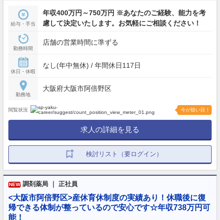
年収400万円～750万円 ※あなたのご経験、能力を考
慮して決定いたします。お気軽にご相談ください！
給与・手当
店舗の営業時間に準ずる
勤務時間
なし(年中無休) / 年間休日117日
休日・休暇
大阪府大阪市阿倍野区
勤務地
閲覧状況
今が狙い目！
求人の詳細を見る
検討リスト（要ログイン）
調剤薬局 ｜ 正社員
NEW
<大阪市阿倍野区>産休育休制度の実績あり！休職後に復
帰できる体制が整っているので安心です☆年収738万円可
能！