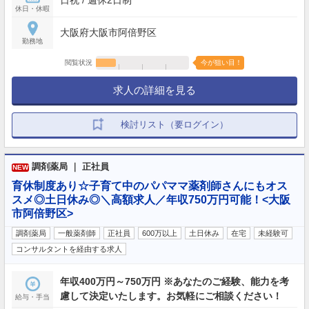
日祝 / 週休2日制
休日・休暇
大阪府大阪市阿倍野区
勤務地
閲覧状況
今が狙い目！
求人の詳細を見る
検討リスト（要ログイン）
調剤薬局 ｜ 正社員
NEW
育休制度あり☆子育て中のパパママ薬剤師さんにもオス
スメ◎土日休み◎＼高額求人／年収750万円可能！<大阪
市阿倍野区>
調剤薬局
一般薬剤師
正社員
600万以上
土日休み
在宅
未経験可
コンサルタントを経由する求人
年収400万円～750万円 ※あなたのご経験、能力を考
慮して決定いたします。お気軽にご相談ください！
給与・手当