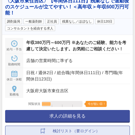
〈大阪市東住吉区〉【年間休日111日】残業なしで退勤後
のスケジュールが立てやすい！＜高年収＞年収600万円可
能！
調剤薬局
一般薬剤師
正社員
残業なし／ほぼなし
休日120日
コンサルタントを経由する求人
年収380万円～600万円 ※あなたのご経験、能力を考
慮して決定いたします。お気軽にご相談ください！
給与・手当
店舗の営業時間に準ずる
勤務時間
日祝 / 週休2日 / 総合職(年間休日111日) / 専門職(年
間休日123日)
休日・休暇
大阪府大阪市東住吉区
勤務地
閲覧状況
今が狙い目！
求人の詳細を見る
検討リスト（要ログイン）