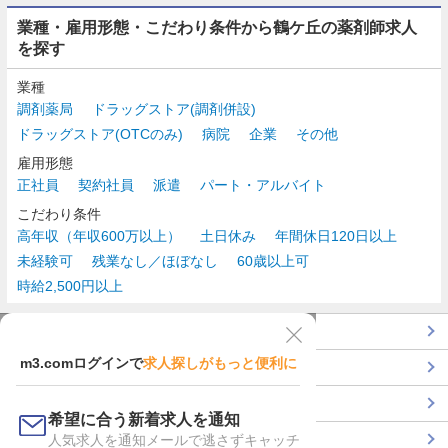
業種・雇用形態・こだわり条件から鶴ケ丘の薬剤師求人
を探す
業種
調剤薬局
ドラッグストア(調剤併設)
ドラッグストア(OTCのみ)
病院
企業
その他
雇用形態
正社員
契約社員
派遣
パート・アルバイト
こだわり条件
高年収（年収600万以上）
土日休み
年間休日120日以上
未経験可
残業なし／ほぼなし
60歳以上可
時給2,500円以上
TOP
m3.comログインで
求人探しがもっと便利に
最近チェックした求人一覧
薬剤師の転職成功ガイド
希望に合う新着求人を通知
コンサルタントに転職相談
人気求人を通知メールで逃さずキャッチ