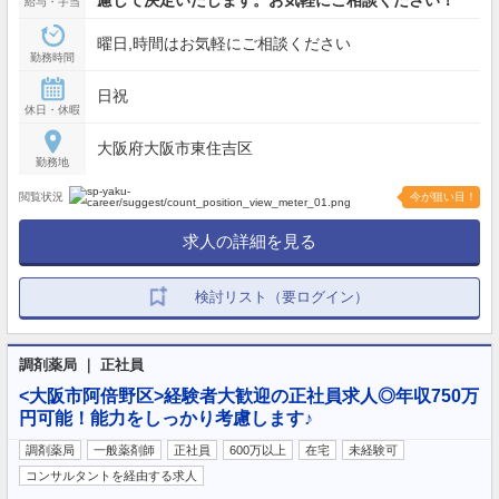
慮して決定いたします。お気軽にご相談ください！
給与・手当
曜日,時間はお気軽にご相談ください
勤務時間
日祝
休日・休暇
大阪府大阪市東住吉区
勤務地
閲覧状況
今が狙い目！
求人の詳細を見る
検討リスト（要ログイン）
調剤薬局 ｜ 正社員
<大阪市阿倍野区>経験者大歓迎の正社員求人◎年収750万
円可能！能力をしっかり考慮します♪
調剤薬局
一般薬剤師
正社員
600万以上
在宅
未経験可
コンサルタントを経由する求人