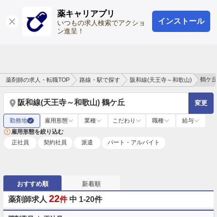
薬キャリアプリ
インストール
ログイン
会員登録
いつもの求人検索でアクショ
ン進呈！
鶴ケ
薬剤師の求人・転職TOP
路線・駅で探す
阪和線(天王寺～和歌山)
阪和線(天王寺～和歌山) 鶴ケ丘
変更
勤務地
雇用形態
業種
こだわり
職種
給与
✓
雇用形態を絞り込む
正社員
契約社員
派遣
パート・アルバイト
おすすめ順
新着順
22
薬剤師求人
件
中 1-20件