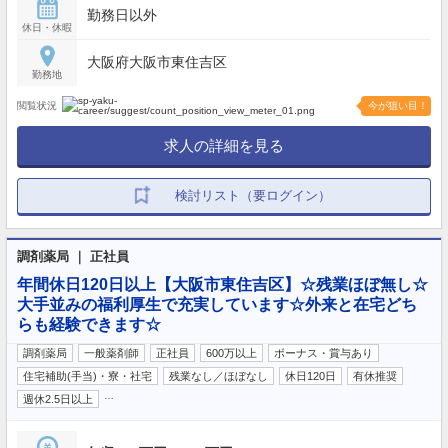
勤務日以外
休日・休暇
大阪府大阪市東住吉区
勤務地
閲覧状況
今が狙い目！
求人の詳細を見る
検討リスト（要ログイン）
調剤薬局 ｜ 正社員
年間休日120日以上【大阪市東住吉区】☆残業ほぼ無し☆
大手並みの福利厚生で充実しています☆外来と在宅どち
らも経験できます☆
調剤薬局
一般薬剤師
正社員
600万以上
ボーナス・賞与あり
住宅補助(手当)・寮・社宅
残業なし／ほぼなし
休日120日
有休推奨
…
週休2.5日以上