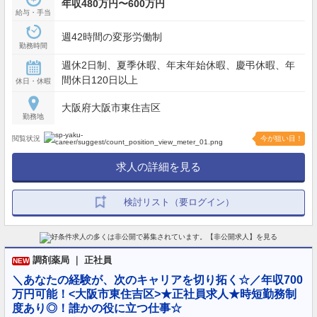
年収480万円〜600万円
給与・手当
週42時間の変形労働制
勤務時間
週休2日制、夏季休暇、年末年始休暇、慶弔休暇、年
間休日120日以上
休日・休暇
大阪府大阪市東住吉区
勤務地
閲覧状況
今が狙い目！
求人の詳細を見る
検討リスト（要ログイン）
調剤薬局 ｜ 正社員
NEW
＼あなたの経験が、次のキャリアを切り拓く☆／年収700
万円可能！<大阪市東住吉区>★正社員求人★時短勤務制
度あり◎！誰かの役に立つ仕事☆