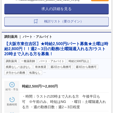
求人の詳細を見る
検討リスト（要ログイン）
調剤薬局 ｜ パート・アルバイト
【大阪市東住吉区】★時給2,500円/パート募集★土曜は時
給2,800円！！週2～3日の勤務/土曜隔週入れる方/ラスト
20時まで入れる方を募集！
調剤薬局
一般薬剤師
パート・アルバイト
時給2,500円以上
残業なし／ほぼなし
有休推奨
週2日から勤務可
週3日から勤務可
…
夕方からの勤務
転勤なし
時給2,500円〜2,800円
給与・手当
・時間：ラストの20時まで入れる方 午後半日も
可 ※午前のみ、時短はNG ・曜日：土曜隔週入れ
勤務時間
る方 ・週の勤務日数：週2～3日程度