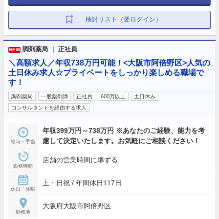
検討リスト（要ログイン）
調剤薬局 ｜ 正社員
NEW
＼高額求人／年収738万円可能！<大阪市阿倍野区>人気の
土日休み求人☆プライベートをしっかり楽しめる職場で
す！
調剤薬局
一般薬剤師
正社員
600万以上
土日休み
コンサルタントを経由する求人
年収399万円～738万円 ※あなたのご経験、能力を考
慮して決定いたします。お気軽にご相談ください！
給与・手当
店舗の営業時間に準ずる
勤務時間
土・日祝 / 年間休日117日
休日・休暇
大阪府大阪市阿倍野区
勤務地