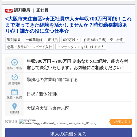
調剤薬局 ｜ 正社員
NEW
<大阪市東住吉区>★正社員求人★年収700万円可能！これ
まで培ってきた経験を活かしませんか？時短勤務制度あ
り◎！誰かの役に立つ仕事☆
調剤薬局
一般薬剤師
正社員
600万以上
住宅補助(手当)・寮・社宅
急募／条件UP・スピード入社
コンサルタントを経由する求人
年収380万円～700万円 ※あなたのご経験、能力を考
慮して決定いたします。お気軽にご相談ください！
給与・手当
勤務地の営業時間に準ずる
勤務時間
日祝 / 週休2日制
休日・休暇
大阪府大阪市東住吉区
勤務地
閲覧状況
今が狙い目！
求人の詳細を見る