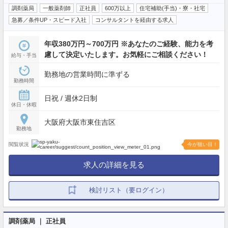
調剤薬局
一般薬剤師
正社員
600万以上
住宅補助(手当)・寮・社宅
急募／条件UP・スピード入社
コンサルタントを経由する求人
年収380万円～700万円 ※あなたのご経験、能力を考
慮して決定いたします。お気軽にご相談ください！
給与・手当
勤務地の営業時間に準ずる
勤務時間
日祝 / 週休2日制
休日・休暇
大阪府大阪市東住吉区
勤務地
閲覧状況
今が狙い目！
求人の詳細を見る
検討リスト（要ログイン）
調剤薬局 ｜ 正社員