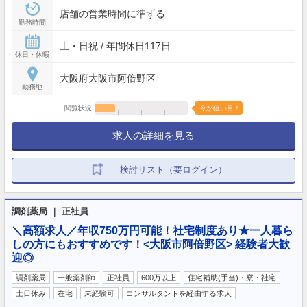
店舗の営業時間に準ずる
勤務時間
土・日祝 / 年間休日117日
休日・休暇
大阪府大阪市阿倍野区
勤務地
閲覧状況
今が狙い目！
求人の詳細を見る
検討リスト（要ログイン）
調剤薬局 ｜ 正社員
＼高額求人／年収750万円可能！社宅制度あり★一人暮ら
しの方にもおすすめです！<大阪市阿倍野区> 経験者大歓
迎◎
調剤薬局
一般薬剤師
正社員
600万以上
住宅補助(手当)・寮・社宅
土日休み
在宅
未経験可
コンサルタントを経由する求人