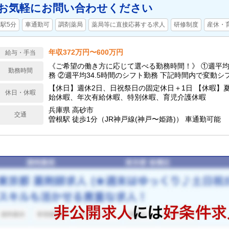
お気軽にお問い合わせください
駅5分
車通勤可
調剤薬局
薬局等に直接応募する求人
研修制度
産休・
年収372万円〜600万円
給与・手当
《ご希望の働き方に応じて選べる勤務時間！》 ①週平均
勤務時間
務 ②週平均34.5時間のシフト勤務 下記時間内で変動
金 9:00～19:00 木 9:00～17:00 土 9:00～13:00
【休日】週休2日、日祝祭日の固定休日＋1日 【休暇】
休日・休暇
始休暇、年次有給休暇、特別休暇、育児介護休暇
兵庫県 高砂市
交通
曽根駅 徒歩1分（JR神戸線(神戸〜姫路)） 車通勤可能