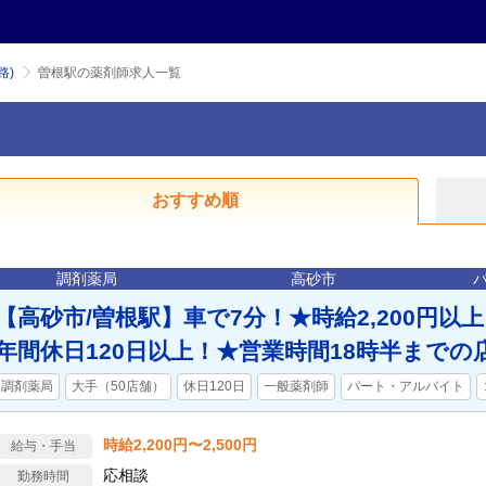
路)
曽根駅の薬剤師求人一覧
おすすめ順
調剤薬局
高砂市
【高砂市/曽根駅】車で7分！★時給2,200円以
年間休日120日以上！★営業時間18時半までの
調剤薬局
大手（50店舗）
休日120日
一般薬剤師
パート・アルバイト
時給2,200円〜2,500円
給与・手当
応相談
勤務時間