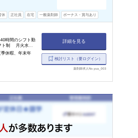
育休
正社員
在宅
一般薬剤師
ボーナス・賞与あり
40時間のシフト勤
詳細を見る
シフト制 月火水
夏季休暇、年末年
検討リスト（要ログイン）
薬剤師求人No.yua_003