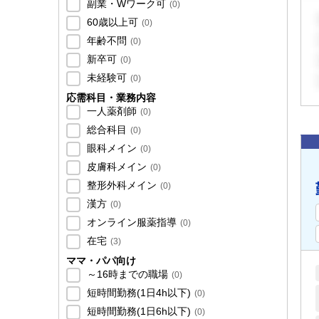
副業・Wワーク可
(
0
)
60歳以上可
(
0
)
年齢不問
(
0
)
新卒可
(
0
)
未経験可
(
0
)
応需科目・業務内容
一人薬剤師
(
0
)
総合科目
(
0
)
眼科メイン
(
0
)
皮膚科メイン
(
0
)
整形外科メイン
(
0
)
漢方
(
0
)
オンライン服薬指導
(
0
)
在宅
(
3
)
ママ・パパ向け
～16時までの職場
(
0
)
短時間勤務(1日4h以下)
(
0
)
短時間勤務(1日6h以下)
(
0
)