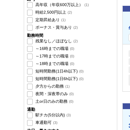
高年収（年収600万以上）
(
1
)
時給2,500円以上
(
2
)
定期昇給あり
(
1
)
ボーナス・賞与あり
(
2
)
勤務時間
残業なし／ほぼなし
(
2
)
～16時までの職場
(
0
)
～17時までの職場
(
0
)
～18時までの職場
(
0
)
短時間勤務(1日4h以下)
(
0
)
短時間勤務(1日6h以下)
(
0
)
夕方からの勤務
(
1
)
夜間・深夜帯のみ
(
0
)
土or日のみの勤務
(
0
)
通勤
駅チカ(5分以内)
(
3
)
車通勤可
(
3
)