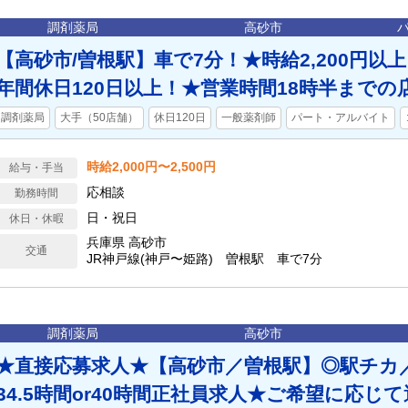
調剤薬局
高砂市
【高砂市/曽根駅】車で7分！★時給2,200円以
年間休日120日以上！★営業時間18時半までの
調剤薬局
大手（50店舗）
休日120日
一般薬剤師
パート・アルバイト
時給2,000円〜2,500円
給与・手当
応相談
勤務時間
日・祝日
休日・休暇
兵庫県 高砂市
交通
JR神戸線(神戸〜姫路) 曽根駅 車で7分
調剤薬局
高砂市
★直接応募求人★【高砂市／曽根駅】◎駅チカ／
34.5時間or40時間正社員求人★ご希望に応じ