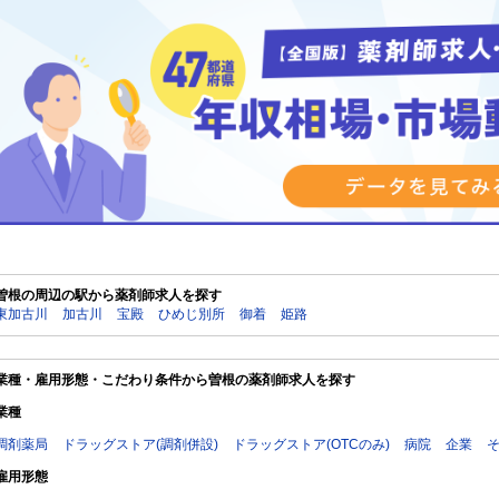
曽根の周辺の駅から薬剤師求人を探す
東加古川
加古川
宝殿
ひめじ別所
御着
姫路
業種・雇用形態・こだわり条件から曽根の薬剤師求人を探す
業種
調剤薬局
ドラッグストア(調剤併設)
ドラッグストア(OTCのみ)
病院
企業
雇用形態