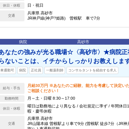
日・祝日
休日・休暇
兵庫県 高砂市
交通
JR神戸線(神戸?姫路) 曽根駅 車で7分
病院
高砂市
あなたの強みが光る職場☆〈高砂市〉★病院正
らないことは、イチからしっかりお教えしま
車通勤可
病院
正社員
一般薬剤師
コンサルタントを経由する求人
月給30万円 ※あなたのご経験、能力を考慮して決定い
給与・手当
ご相談ください！
月～土・日曜 8:30～17:00
勤務時間
曜日は勤務地により異なる / 会社規定に準ず / 年間休日1
休日・休暇
暇・慶弔休暇
兵庫県 高砂市
JR山陽本線 曽根駅より車で9分 (曽根駅 徒歩7分（JR
交通
路)）) 車通勤可能