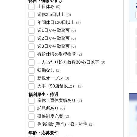
休日・働きやすさ
土日休み
(
0
)
週休2.5日以上
(
0
)
年間休日120日以上
(
2
)
週1日から勤務可
(
0
)
週2日から勤務可
(
0
)
週3日から勤務可
(
0
)
有給休暇の取得推奨
(
2
)
一人当たり処方枚数30枚/日以下
(
0
)
転勤なし
(
2
)
新規オープン
(
0
)
大手（50店舗以上）
(
2
)
福利厚生・待遇
産休・育休実績あり
(
2
)
託児所あり
(
0
)
研修制度充実
(
2
)
住宅補助(手当)・寮・社宅
(
1
)
年齢・応募要件