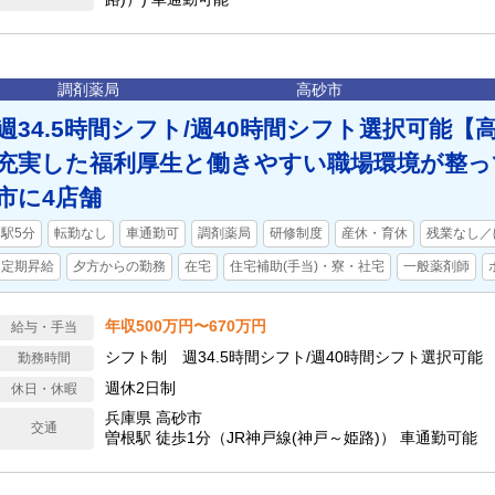
調剤薬局
高砂市
週34.5時間シフト/週40時間シフト選択可能【
充実した福利厚生と働きやすい職場環境が整っ
市に4店舗
駅5分
転勤なし
車通勤可
調剤薬局
研修制度
産休・育休
残業なし／
定期昇給
夕方からの勤務
在宅
住宅補助(手当)・寮・社宅
一般薬剤師
年収500万円〜670万円
給与・手当
シフト制 週34.5時間シフト/週40時間シフト選択可能
勤務時間
週休2日制
休日・休暇
兵庫県 高砂市
交通
曽根駅 徒歩1分（JR神戸線(神戸～姫路)） 車通勤可能