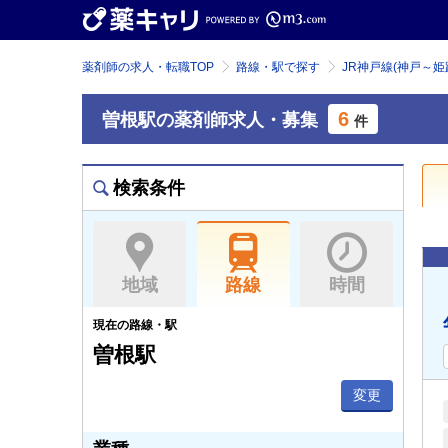
薬剤師の求人・転職TOP
路線・駅で探す
JR神戸線(神戸～姫
6
曽根駅の薬剤師求人・募集
件
検索条件
地域
路線
時間
現在の路線・駅
曽根駅
変更