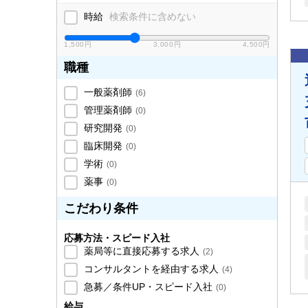
時給
検索条件に含めない
1,500円
3,000円
4,500円
職種
一般薬剤師
(
6
)
管理薬剤師
(
0
)
研究開発
(
0
)
臨床開発
(
0
)
学術
(
0
)
薬事
(
0
)
こだわり条件
応募方法・スピード入社
薬局等に直接応募する求人
(
2
)
コンサルタントを経由する求人
(
4
)
急募／条件UP・スピード入社
(
0
)
給与