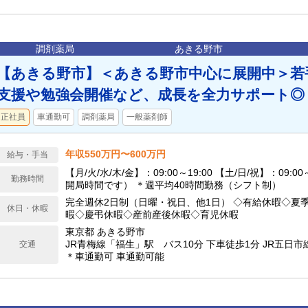
調剤薬局
あきる野市
【あきる野市】＜あきる野市中心に展開中＞若
支援や勉強会開催など、成長を全力サポート◎
正社員
車通勤可
調剤薬局
一般薬剤師
年収550万円〜600万円
給与・手当
【月/火/水/木/金】：09:00～19:00 【土/日/祝】：09:00
勤務時間
開局時間です） ＊週平均40時間勤務（シフト制）
完全週休2日制（日曜・祝日、他1日） ◇有給休暇◇夏
休日・休暇
暇◇慶弔休暇◇産前産後休暇◇育児休暇
東京都 あきる野市
JR青梅線「福生」駅 バス10分 下車徒歩1分 JR五
交通
＊車通勤可 車通勤可能