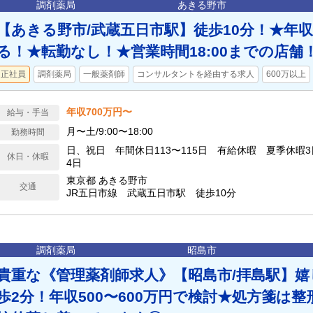
調剤薬局
あきる野市
【あきる野市/武蔵五日市駅】徒歩10分！★年収
る！★転勤なし！★営業時間18:00までの店舗
正社員
調剤薬局
一般薬剤師
コンサルタントを経由する求人
600万以上
年収700万円〜
給与・手当
月〜土/9:00〜18:00
勤務時間
日、祝日 年間休日113〜115日 有給休暇 夏季休暇
休日・休暇
4日
東京都 あきる野市
交通
JR五日市線 武蔵五日市駅 徒歩10分
調剤薬局
昭島市
貴重な《管理薬剤師求人》【昭島市/拝島駅】
歩2分！年収500〜600万円で検討★処方箋は