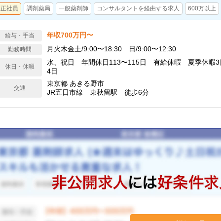
正社員
調剤薬局
一般薬剤師
コンサルタントを経由する求人
600万以上
年収700万円〜
給与・手当
月火木金土/9:00〜18:30 日/9:00〜12:30
勤務時間
水、祝日 年間休日113〜115日 有給休暇 夏季休暇
休日・休暇
4日
東京都 あきる野市
交通
JR五日市線 東秋留駅 徒歩6分