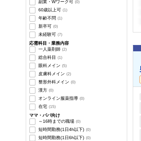
副業・Wワーク可
(
0
)
60歳以上可
(
1
)
年齢不問
(
1
)
新卒可
(
0
)
未経験可
(
7
)
応需科目・業務内容
一人薬剤師
(
2
)
総合科目
(
1
)
眼科メイン
(
5
)
皮膚科メイン
(
2
)
整形外科メイン
(
0
)
漢方
(
0
)
オンライン服薬指導
(
0
)
在宅
(
15
)
ママ・パパ向け
～16時までの職場
(
0
)
短時間勤務(1日4h以下)
(
0
)
短時間勤務(1日6h以下)
(
0
)