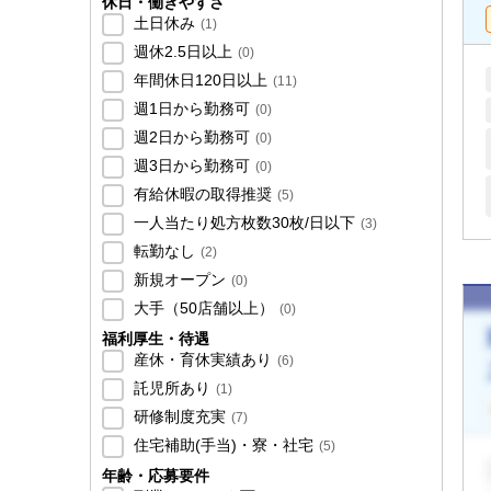
休日・働きやすさ
土日休み
(
1
)
週休2.5日以上
(
0
)
年間休日120日以上
(
11
)
週1日から勤務可
(
0
)
週2日から勤務可
(
0
)
週3日から勤務可
(
0
)
有給休暇の取得推奨
(
5
)
一人当たり処方枚数30枚/日以下
(
3
)
転勤なし
(
2
)
新規オープン
(
0
)
大手（50店舗以上）
(
0
)
福利厚生・待遇
産休・育休実績あり
(
6
)
託児所あり
(
1
)
研修制度充実
(
7
)
住宅補助(手当)・寮・社宅
(
5
)
年齢・応募要件