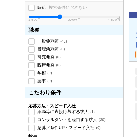
時給
検索条件に含めない
1,500円
3,000円
4,500円
職種
一般薬剤師
(
41
)
管理薬剤師
(
8
)
研究開発
(
0
)
臨床開発
(
0
)
学術
(
0
)
薬事
(
0
)
こだわり条件
応募方法・スピード入社
薬局等に直接応募する求人
(
1
)
コンサルタントを経由する求人
(
39
)
急募／条件UP・スピード入社
(
0
)
給与