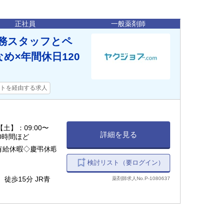
正社員
一般薬剤師
務スタッフとペ
め×年間休日120
トを経由する求人
 【土】：09:00〜
詳細を見る
10時間ほど
有給休暇◇慶弔休暇
検討リスト（要ログイン）
徒歩15分 JR青
薬剤師求人No.P-1080637