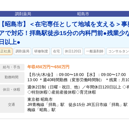
調剤薬局
昭島市
【昭島市】＜在宅専任として地域を支える＞事
アで対応！拝島駅徒歩15分の内科門前●残業少な
日以上●
正社員
調剤薬局
研修制度
在宅
休日120日
一般薬剤師
コンサルタン
年収450万円〜650万円
給与・手当
【月/火/木/金】：09:00〜18:00 【水】：09:00〜17:00
勤務時間
13:00 ＊週40時間勤務（変形労働時間制） ＊残業：月
週休2日制（日曜・祝日、他）／年間休日120日以上 ◇
休日・休暇
◇特別休暇◇産前産後休暇◇育児休暇
東京都 昭島市
JR青梅線「拝島」駅 徒歩15分 JR五日市線「拝島」駅 
交通
梅線「昭島」駅