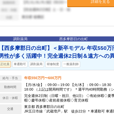
詳細を見る
調剤薬局
西多摩郡日の出町
【西多摩郡日の出町】＜新卒モデル 年収550万円
男性が多く活躍中！完全週休2日制＆遠方への異
正社員
車通勤可
調剤薬局
研修制度
一般薬剤師
年収550万円〜600万円
給与・手当
【月/水/金】：09:00～19:00 【火/木】：09:00～18:30
勤務時間
18:00 （上記は開局時間です） ＊週平均40時間勤務（
完全週休2日制（日曜・祝日、他1日） ◇有給休暇◇夏
休日・休暇
暇◇慶弔休暇◇産前産後休暇◇育児休暇
東京都 西多摩郡日の出町
交通
JR五日市線「武蔵増戸」駅 徒歩22分 ＊車通勤可 車