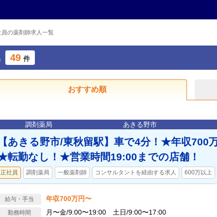
社員の薬剤師求人一覧
49
集
件
おすすめ順
調剤薬局
あきる野市
【あきる野市/東秋留駅】車で4分！★年収700
★転勤なし！★営業時間19:00までの店舗！
正社員
調剤薬局
一般薬剤師
コンサルタントを経由する求人
600万以上
年収700万円〜
給与・手当
月〜金/9:00〜19:00 土日/9:00〜17:00
勤務時間