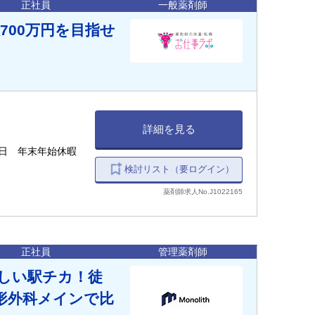
正社員
一般薬剤師
700万円を目指せ
！
詳細を見る
3日 年末年始休暇
検討リスト（要ログイン）
薬剤師求人No.J1022165
正社員
管理薬剤師
嬉しい駅チカ！徒
整形外科メインで比