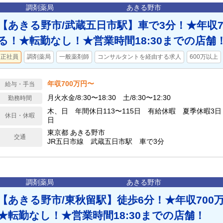
調剤薬局
あきる野市
【あきる野市/武蔵五日市駅】車で3分！★年収7
る！★転勤なし！★営業時間18:30までの店舗
正社員
調剤薬局
一般薬剤師
コンサルタントを経由する求人
600万以上
年収700万円〜
給与・手当
月火水金/8:30〜18:30 土/8:30〜12:30
勤務時間
木、日 年間休日113〜115日 有給休暇 夏季休暇3
休日・休暇
日
東京都 あきる野市
交通
JR五日市線 武蔵五日市駅 車で3分
調剤薬局
あきる野市
【あきる野市/東秋留駅】徒歩6分！★年収700
★転勤なし！★営業時間18:30までの店舗！