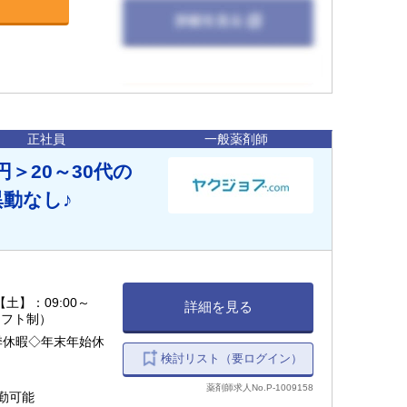
正社員
一般薬剤師
＞20～30代の
動なし♪
 【土】：09:00～
詳細を見る
シフト制）
季休暇◇年末年始休
検討リスト（要ログイン）
薬剤師求人No.P-1009158
通勤可能