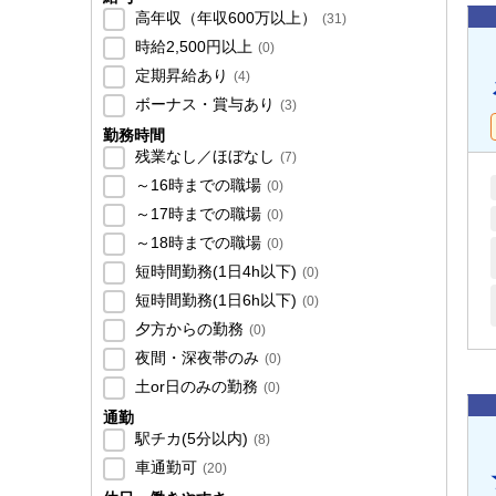
高年収（年収600万以上）
(
31
)
時給2,500円以上
(
0
)
定期昇給あり
(
4
)
ボーナス・賞与あり
(
3
)
勤務時間
残業なし／ほぼなし
(
7
)
～16時までの職場
(
0
)
～17時までの職場
(
0
)
～18時までの職場
(
0
)
短時間勤務(1日4h以下)
(
0
)
短時間勤務(1日6h以下)
(
0
)
夕方からの勤務
(
0
)
夜間・深夜帯のみ
(
0
)
土or日のみの勤務
(
0
)
通勤
駅チカ(5分以内)
(
8
)
車通勤可
(
20
)