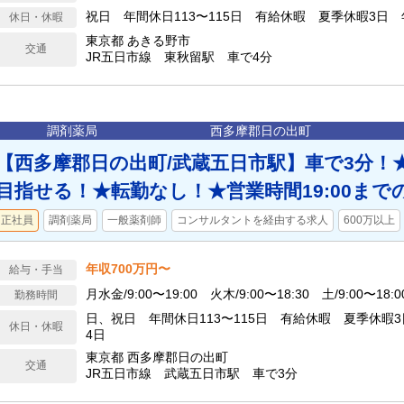
祝日 年間休日113〜115日 有給休暇 夏季休暇3日
休日・休暇
東京都 あきる野市
交通
JR五日市線 東秋留駅 車で4分
調剤薬局
西多摩郡日の出町
【西多摩郡日の出町/武蔵五日市駅】車で3分！★
目指せる！★転勤なし！★営業時間19:00まで
正社員
調剤薬局
一般薬剤師
コンサルタントを経由する求人
600万以上
年収700万円〜
給与・手当
月水金/9:00〜19:00 火木/9:00〜18:30 土/9:00〜18:0
勤務時間
日、祝日 年間休日113〜115日 有給休暇 夏季休暇
休日・休暇
4日
東京都 西多摩郡日の出町
交通
JR五日市線 武蔵五日市駅 車で3分