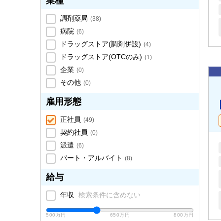
業種
調剤薬局
(
38
)
病院
(
6
)
ドラッグストア(調剤併設)
(
4
)
ドラッグストア(OTCのみ)
(
1
)
企業
(
0
)
その他
(
0
)
雇用形態
正社員
(
49
)
契約社員
(
0
)
派遣
(
6
)
パート・アルバイト
(
8
)
給与
年収
検索条件に含めない
500万円
650万円
800万円