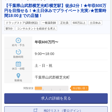
【千葉県山武郡横芝光町/横芝駅】徒歩2分！★年収600万
円を目指せる！★土日休みでプライベート充実♪★営業時
間18:00までの店舗！
ドラッグストア(調剤併設)
一般薬剤師
正社員
600万以上
土日休み
駅5分
コンサルタントを経由する求人
年収600万円〜
給与・手当
9:00〜18:00
勤務時間
土・日・祝
休日・休暇
千葉県山武郡横芝光町
勤務地
閲覧状況
今が狙い目！
求人の詳細を見る
検討リスト（要ログイン）