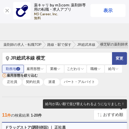
薬キャリ by m3.com: 薬剤師専
表示
用の転職・求人アプリ
ログイン
会員登録
M3 Career, Inc.

無料
横芝駅の薬剤師求
薬剤師の求人・転職TOP
路線・駅で探す
JR総武本線
JR総武本線 横芝
変更
勤務地
雇用形態
業種
こだわり
職種
給与
✓
雇用形態を絞り込む
正社員
契約社員
派遣
パート・アルバイト
給与が高い順で並び替えられるようになりました！
11
件
の検索結果
1-20件
ドラッグストア(調剤併設) ｜ 正社員