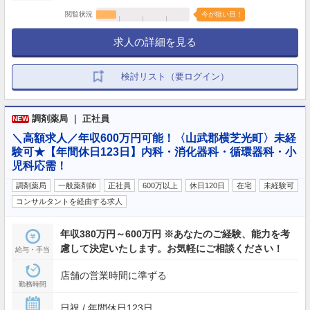
閲覧状況
今が狙い目！
求人の詳細を見る
検討リスト（要ログイン）
調剤薬局 ｜ 正社員
NEW
＼高額求人／年収600万円可能！〈山武郡横芝光町〉未経
験可★【年間休日123日】内科・消化器科・循環器科・小
児科応需！
調剤薬局
一般薬剤師
正社員
600万以上
休日120日
在宅
未経験可
コンサルタントを経由する求人
年収380万円～600万円 ※あなたのご経験、能力を考
慮して決定いたします。お気軽にご相談ください！
給与・手当
店舗の営業時間に準ずる
勤務時間
日祝 / 年間休日123日