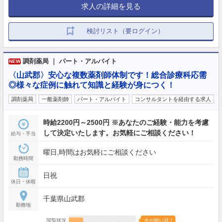
求人の詳細を見る
検討リスト（要ログイン）
調剤薬局 ｜ パート・アルバイト
NEW
〈山武郡〉安心な複数薬剤師体制です！総合診療科応需
◎様々な症例に触れて知識と経験が身につく！
調剤薬局
一般薬剤師
パート・アルバイト
コンサルタントを経由する求人
時給2200円～2500円 ※あなたのご経験・能力を考慮
して決定いたします。お気軽にご相談ください！
給与・手当
曜日,時間はお気軽にご相談ください
勤務時間
日祝
休日・休暇
千葉県山武郡
勤務地
閲覧状況
今が狙い目！