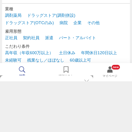
業種
調剤薬局
ドラッグストア(調剤併設)
ドラッグストア(OTCのみ)
病院
企業
その他
雇用形態
正社員
契約社員
派遣
パート・アルバイト
こだわり条件
高年収（年収600万以上）
土日休み
年間休日120日以上
未経験可
残業なし／ほぼなし
60歳以上可
時給2,500円以上
new
検索
検討リスト
マイページ
TOP
m3.comログインで
求人探しがもっと便利に
最近チェックした求人一覧
薬剤師の転職成功ガイド
希望に合う新着求人を通知
コンサルタントに転職相談
人気求人を通知メールで逃さずキャッチ
検討中の求人を保存
利用規約
個人情報の取り扱いについて
求人をキープして、比較・検討できる
応募フォームの入力が簡単に