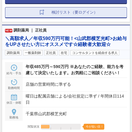
検討リスト（要ログイン）
調剤薬局 ｜ 正社員
NEW
＼高額求人／年収590万円可能！<山武郡横芝光町>お給与
をUPさせたい方にオススメです☆経験者大歓迎☆
調剤薬局
一般薬剤師
正社員
在宅
コンサルタントを経由する求人
年収485万円～590万円 ※あなたのご経験、能力を考
慮して決定いたします。お気軽にご相談ください！
給与・手当
店舗の営業時間に準ずる
勤務時間
曜日は配属店舗による/会社規定に準ず / 年間休日114
日
休日・休暇
千葉県山武郡横芝光町
勤務地
閲覧状況
今が狙い目！