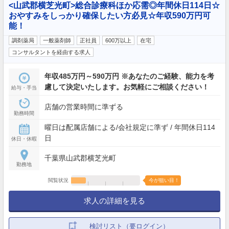
<山武郡横芝光町>総合診療科ほか応需◎年間休日114日☆
おやすみをしっかり確保したい方必見☆年収590万円可
能！
調剤薬局
一般薬剤師
正社員
600万以上
在宅
コンサルタントを経由する求人
年収485万円～590万円 ※あなたのご経験、能力を考
慮して決定いたします。お気軽にご相談ください！
給与・手当
店舗の営業時間に準ずる
勤務時間
曜日は配属店舗による/会社規定に準ず / 年間休日114
日
休日・休暇
千葉県山武郡横芝光町
勤務地
閲覧状況
今が狙い目！
求人の詳細を見る
検討リスト（要ログイン）