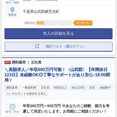
休日・休暇
千葉県山武郡横芝光町
勤務地
閲覧状況
今が狙い目！
求人の詳細を見る
検討リスト（要ログイン）
調剤薬局 ｜ 正社員
NEW
＼高額求人／年収600万円可能！〈山武郡〉【年間休日
123日】未経験OK◎丁寧なサポートがあり安心♪18:00閉
局！
調剤薬局
一般薬剤師
正社員
600万以上
休日120日
在宅
未経験可
コンサルタントを経由する求人
年収380万円～600万円 ※あなたのご経験、能力を考
慮して決定いたします。お気軽にご相談ください！
給与・手当