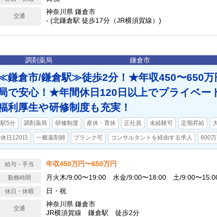
神奈川県 鎌倉市
交通
- (北鎌倉駅 徒歩17分（JR横須賀線）)
調剤薬局
鎌倉市
≪鎌倉市/鎌倉駅≫徒歩2分！★年収450〜650
局で安心！★年間休日120日以上でプライベー
福利厚生や研修制度も充実！
駅5分
調剤薬局
研修制度
産休・育休
正社員
未経験可
定期昇給
休日120日
一般薬剤師
ブランク可
コンサルタントを経由する求人
600
年収450万円〜650万円
給与・手当
月火木/9:00〜19:00 水金/9:00〜18:00 土/9:00〜15:0
勤務時間
日・祝
休日・休暇
神奈川県 鎌倉市
交通
JR横須賀線 鎌倉駅 徒歩2分