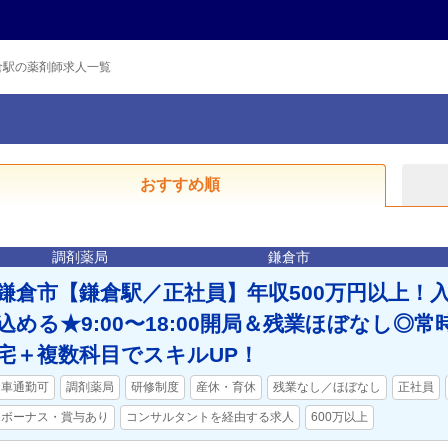
倉駅の薬剤師求人一覧
おすすめ順
調剤薬局
鎌倉市
鎌倉市【鎌倉駅／正社員】年収500万円以上！
込める★9:00〜18:00開局＆残業ほぼなし◎常
宅＋複数科目でスキルUP！
車通勤可
調剤薬局
研修制度
産休・育休
残業なし／ほぼなし
正社員
ボーナス・賞与あり
コンサルタントを経由する求人
600万以上