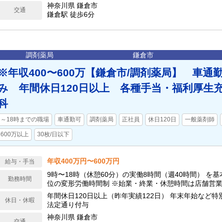
神奈川県 鎌倉市
交通
鎌倉駅 徒歩6分
調剤薬局
鎌倉市
※年収400〜600万【鎌倉市/調剤薬局】 車通
み 年間休日120日以上 各種手当・福利厚生
科
～18時までの職場
車通勤可
調剤薬局
正社員
休日120日
一般薬剤師
600万以上
30枚/日以下
年収400万円〜600万円
給与・手当
9時〜18時（休憩60分）の実働8時間（週40時間） を
勤務時間
位の変形労働時間制 ※始業・終業・休憩時間は店舗営業時間・勤務シフト
による
年間休日120日以上（昨年実績122日） 年末年始など特別休暇 有給休暇：
休日・休暇
法定通り付与
神奈川県 鎌倉市
交通