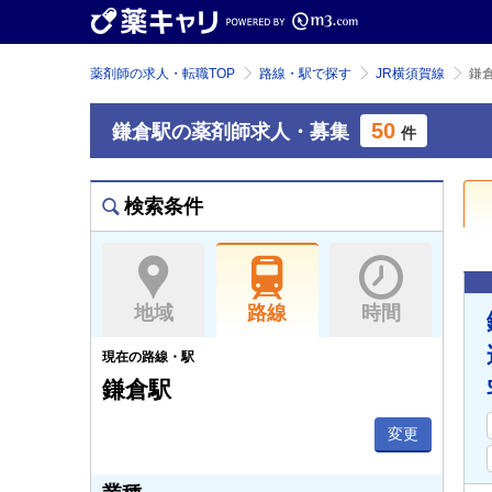
薬剤師の求人・転職TOP
路線・駅で探す
JR横須賀線
鎌
50
鎌倉駅の薬剤師求人・募集
件
検索条件
地域
路線
時間
現在の路線・駅
鎌倉駅
変更