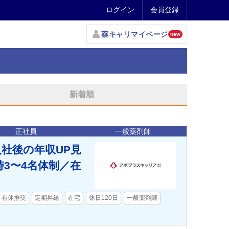
ログイン
会員登録
薬キャリマイページ
new
新着順
正社員
一般薬剤師
入社後の年収UP見
時3〜4名体制／在
有休推奨
定期昇給
在宅
休日120日
一般薬剤師