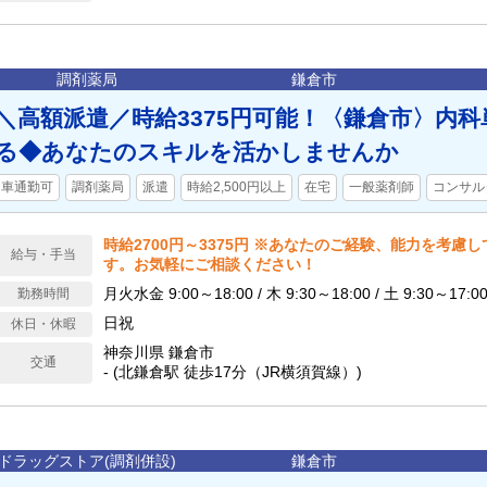
調剤薬局
鎌倉市
＼高額派遣／時給3375円可能！〈鎌倉市〉内
る◆あなたのスキルを活かしませんか
車通勤可
調剤薬局
派遣
時給2,500円以上
在宅
一般薬剤師
コンサル
時給2700円～3375円 ※あなたのご経験、能力を考慮
給与・手当
す。お気軽にご相談ください！
月火水金 9:00～18:00 / 木 9:30～18:00 / 土 9:30～17
勤務時間
日祝
休日・休暇
神奈川県 鎌倉市
交通
- (北鎌倉駅 徒歩17分（JR横須賀線）)
ドラッグストア(調剤併設)
鎌倉市