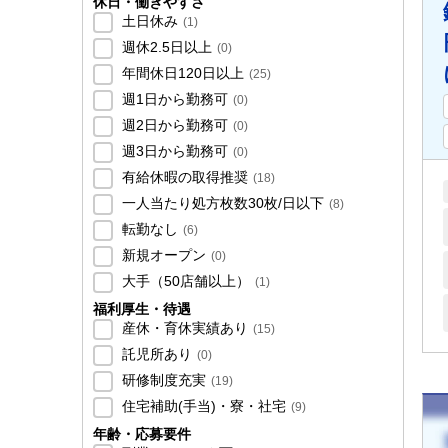
休日・働きやすさ
土日休み
(
1
)
週休2.5日以上
(
0
)
年間休日120日以上
(
25
)
週1日から勤務可
(
0
)
週2日から勤務可
(
0
)
週3日から勤務可
(
0
)
有給休暇の取得推奨
(
18
)
一人当たり処方枚数30枚/日以下
(
8
)
転勤なし
(
6
)
新規オープン
(
0
)
大手（50店舗以上）
(
1
)
福利厚生・待遇
産休・育休実績あり
(
15
)
託児所あり
(
0
)
研修制度充実
(
19
)
住宅補助(手当)・寮・社宅
(
9
)
年齢・応募要件