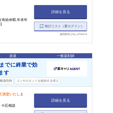
詳細を見る
次有給休暇,年末年
日
検討リスト（要ログイン）
薬剤師求人No.1254474
派遣
一般薬剤師
時までに終業で効
ます
般薬剤師
コンサルタントを経由する求人
して決定いたしま
詳細を見る
:00 ※応相談