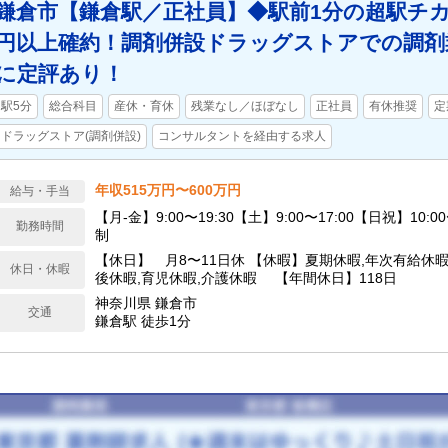
鎌倉市【鎌倉駅／正社員】◆駅前1分の超駅チカ
円以上確約！調剤併設ドラッグストアでの調剤
に定評あり！
駅5分
総合科目
産休・育休
残業なし／ほぼなし
正社員
有休推奨
定
ドラッグストア(調剤併設)
コンサルタントを経由する求人
年収515万円〜600万円
給与・手当
【月-金】9:00〜19:30【土】9:00〜17:00【日祝】10:0
勤務時間
制
【休日】 月8〜11日休 【休暇】夏期休暇,年次有給休暇
休日・休暇
後休暇,育児休暇,介護休暇 【年間休日】118日
神奈川県 鎌倉市
交通
鎌倉駅 徒歩1分