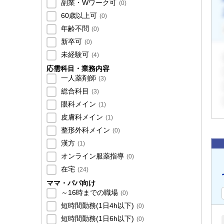
副業・Wワーク可
(
0
)
60歳以上可
(
0
)
年齢不問
(
0
)
新卒可
(
0
)
未経験可
(
4
)
応需科目・業務内容
一人薬剤師
(
3
)
総合科目
(
3
)
眼科メイン
(
1
)
皮膚科メイン
(
1
)
整形外科メイン
(
0
)
漢方
(
1
)
オンライン服薬指導
(
0
)
在宅
(
24
)
ママ・パパ向け
～16時までの職場
(
0
)
短時間勤務(1日4h以下)
(
0
)
短時間勤務(1日6h以下)
(
0
)