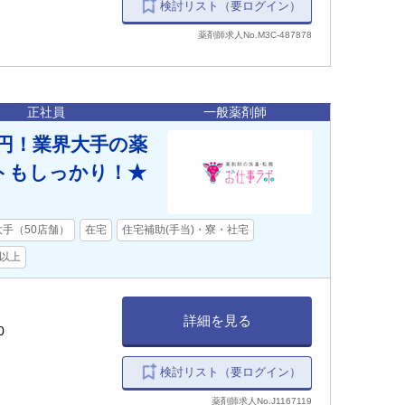
検討リスト（要ログイン）
薬剤師求人No.M3C-487878
正社員
一般薬剤師
万円！業界大手の薬
トもしっかり！★
大手（50店舗）
在宅
住宅補助(手当)・寮・社宅
万以上
詳細を見る
0
検討リスト（要ログイン）
薬剤師求人No.J1167119