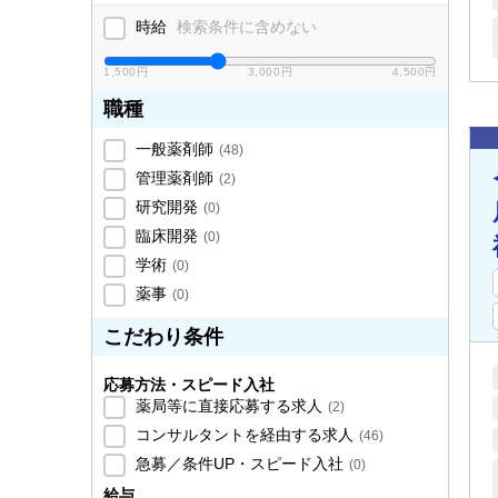
時給
検索条件に含めない
1,500円
3,000円
4,500円
職種
一般薬剤師
(
48
)
管理薬剤師
(
2
)
研究開発
(
0
)
臨床開発
(
0
)
学術
(
0
)
薬事
(
0
)
こだわり条件
応募方法・スピード入社
薬局等に直接応募する求人
(
2
)
コンサルタントを経由する求人
(
46
)
急募／条件UP・スピード入社
(
0
)
給与