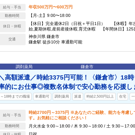
年収500万円〜600万円
給与・手当
【月‐土】9:00〜18:00
勤務時間
【休日】完全週休2日（日祝＋平日1日） 【休暇】年
休日・休暇
始,夏期休暇,産前産後休暇,育児休暇 【年間休日】125
神奈川県 鎌倉市
交通
鎌倉駅 徒歩10分 車通勤可能
調剤薬局
鎌倉市
＼高額派遣／時給3375円可能！〈鎌倉市〉18
率的にお仕事◎複数名体制で安心勤務を応援し
～18時までの職場
車通勤可
調剤薬局
派遣
時給2,500円以上
在宅
一
時給2700円～3375円 ※あなたのご経験、能力を考慮
給与・手当
す。お気軽にご相談ください！
月火水金 9:00～18:00 / 木 9:30～18:00 / 土 9:30～17
勤務時間
日祝
休日・休暇