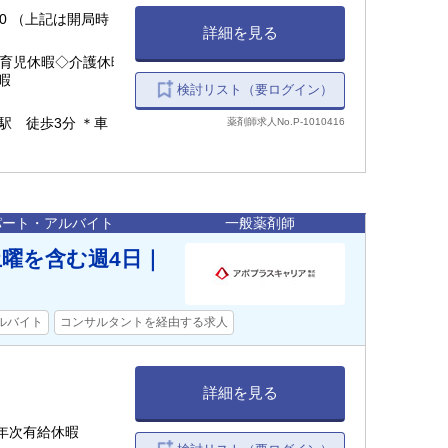
4:30 （上記は開局時
詳細を見る
◇育児休暇◇介護休暇
暇
検討リスト（要ログイン）
駅 徒歩3分 ＊車
薬剤師求人No.P-1010416
パート・アルバイト
一般薬剤師
曜を含む週4日｜
ルバイト
コンサルタントを経由する求人
詳細を見る
,年次有給休暇