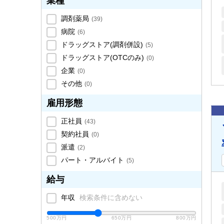
業種
調剤薬局
(
39
)
病院
(
6
)
ドラッグストア(調剤併設)
(
5
)
ドラッグストア(OTCのみ)
(
0
)
企業
(
0
)
その他
(
0
)
雇用形態
正社員
(
43
)
契約社員
(
0
)
派遣
(
2
)
パート・アルバイト
(
5
)
給与
年収
検索条件に含めない
500万円
650万円
800万円