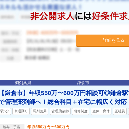
詳細を見る
調剤薬局
鎌倉市
【鎌倉市】年収550万〜600万円相談可◎鎌倉
で管理薬剤師へ！総合科目＋在宅に幅広く対応
駅5分
車通勤可
調剤薬局
管理薬剤師
研修制度
産休・育休
正社員
年収550万円〜600万円
給与・手当