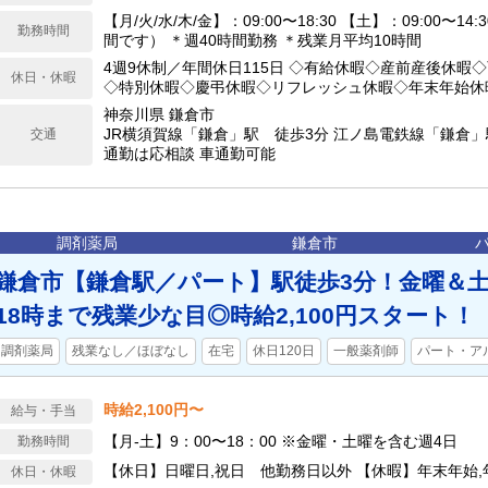
【月/火/水/木/金】：09:00〜18:30 【土】：09:00〜1
勤務時間
間です） ＊週40時間勤務 ＊残業月平均10時間
4週9休制／年間休日115日 ◇有給休暇◇産前産後休暇
休日・休暇
◇特別休暇◇慶弔休暇◇リフレッシュ休暇◇年末年始休
神奈川県 鎌倉市
JR横須賀線「鎌倉」駅 徒歩3分 江ノ島電鉄線「鎌倉」
交通
通勤は応相談 車通勤可能
調剤薬局
鎌倉市
鎌倉市【鎌倉駅／パート】駅徒歩3分！金曜＆土
18時まで残業少な目◎時給2,100円スタート！
調剤薬局
残業なし／ほぼなし
在宅
休日120日
一般薬剤師
パート・ア
時給2,100円〜
給与・手当
【月-土】9：00〜18：00 ※金曜・土曜を含む週4日
勤務時間
【休日】日曜日,祝日 他勤務日以外 【休暇】年末年始
休日・休暇