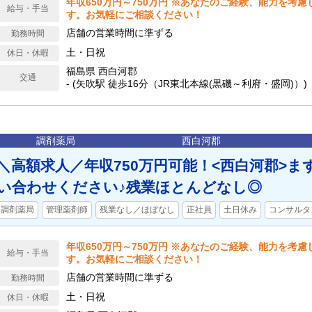
年収650万円～750万円 ※あなたのご経験、能力を考
給与・手当
す。お気軽にご相談ください！
店舗の営業時間に準ずる
勤務時間
土・日祝
休日・休暇
福島県 西白河郡
交通
- (矢吹駅 徒歩16分（JR東北本線(黒磯～利府・盛岡)）)
調剤薬局
西白河郡
＼高額求人／年収750万円可能！<西白河郡>
い合わせください♪残業ほとんどなし◎
調剤薬局
管理薬剤師
残業なし／ほぼなし
正社員
土日休み
コンサルタ
年収650万円～750万円 ※あなたのご経験、能力を考
給与・手当
す。お気軽にご相談ください！
店舗の営業時間に準ずる
勤務時間
土・日祝
休日・休暇