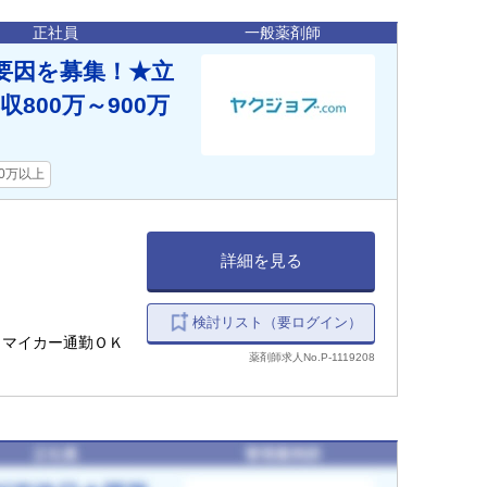
正社員
一般薬剤師
要因を募集！★立
00万～900万
00万以上
詳細を見る
検討リスト（要ログイン）
 ＊マイカー通勤ＯＫ
薬剤師求人No.P-1119208