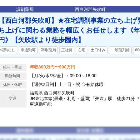
調剤薬局
西白河郡矢吹町
【西白河郡矢吹町】★在宅調剤事業の立ち上げ
ち上げに関わる業務を幅広くお任せします《年収8
円》【矢吹駅より徒歩圏内】
転勤なし
車通勤可
調剤薬局
正社員
在宅
土日休み
一般薬剤師
6
年収800万円〜900万円
給与・手当
【月/火/水/木/金】：09:00～18:00
勤務時間
【週休2日制】土・日・祝 ◇有給休暇
休日・休暇
福島県 西白河郡矢吹町
JR東北本線(黒磯～利府・盛岡)「矢吹」駅 徒歩21分
交通
車通勤可能