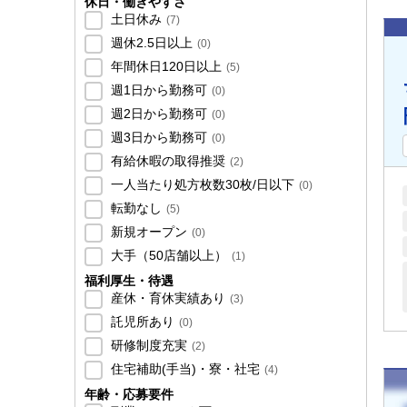
休日・働きやすさ
土日休み
(
7
)
週休2.5日以上
(
0
)
年間休日120日以上
(
5
)
週1日から勤務可
(
0
)
週2日から勤務可
(
0
)
週3日から勤務可
(
0
)
有給休暇の取得推奨
(
2
)
一人当たり処方枚数30枚/日以下
(
0
)
転勤なし
(
5
)
新規オープン
(
0
)
大手（50店舗以上）
(
1
)
福利厚生・待遇
産休・育休実績あり
(
3
)
託児所あり
(
0
)
研修制度充実
(
2
)
住宅補助(手当)・寮・社宅
(
4
)
年齢・応募要件