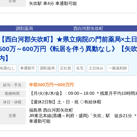
交通
矢吹駅 車4分 車通勤可能
調剤薬局
西白河郡矢吹町
【西白河郡矢吹町】★県立病院の門前薬局×土
500万～600万円《転居を伴う異動なし》【矢
内】
転勤なし
車通勤可
調剤薬局
正社員
在宅
土日休み
一般薬剤師
年収500万円〜600万円
給与・手当
【月/火/水/木/金】：09:00～18:00 ＊残業月平均10時
勤務時間
【週休2日制】土・日・祝 ◇有給休暇
休日・休暇
福島県 西白河郡矢吹町
JR東北本線(黒磯～利府・盛岡)「矢吹」駅 徒歩21分
交通
車通勤可能