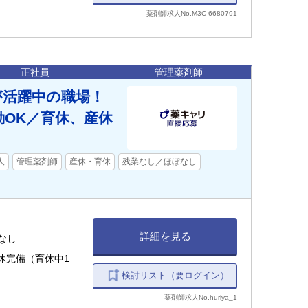
薬剤師求人No.M3C-6680791
正社員
管理薬剤師
が活躍中の職場！
勤OK／育休、産休
人
管理薬剤師
産休・育休
残業なし／ほぼなし
詳細を見る
0 ◇残業ほぼなし
検討リスト（要ログイン）
薬剤師求人No.huriya_1