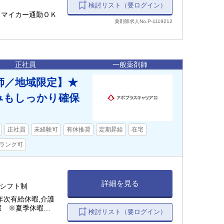
検討リスト（要ログイン）
 ＊マイカー通勤ＯＫ
薬剤師求人No.P-1119212
正社員
一般薬剤師
師／地域限定】★
みもしっかり確保
正社員
未経験可
有休推奨
定期昇給
在宅
ランク可
詳細を見る
間のシフト制
年次有給休暇,介護
休暇 ※夏季休暇分と
検討リスト（要ログイン）