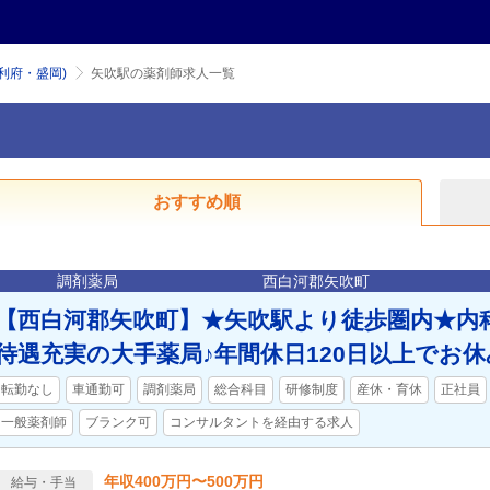
利府・盛岡)
矢吹駅の薬剤師求人一覧
おすすめ順
調剤薬局
西白河郡矢吹町
【西白河郡矢吹町】★矢吹駅より徒歩圏内★内
待遇充実の大手薬局♪年間休日120日以上でお
転勤なし
車通勤可
調剤薬局
総合科目
研修制度
産休・育休
正社員
一般薬剤師
ブランク可
コンサルタントを経由する求人
年収400万円〜500万円
給与・手当