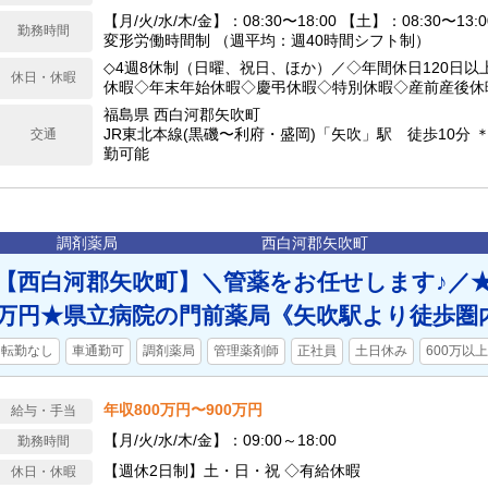
【月/火/水/木/金】：08:30〜18:00 【土】：08:30〜13
勤務時間
変形労働時間制 （週平均：週40時間シフト制）
◇4週8休制（日曜、祝日、ほか）／◇年間休日120日以
休日・休暇
休暇◇年末年始休暇◇慶弔休暇◇特別休暇◇産前産後休
休暇
福島県 西白河郡矢吹町
JR東北本線(黒磯〜利府・盛岡)「矢吹」駅 徒歩10分 
交通
勤可能
調剤薬局
西白河郡矢吹町
【西白河郡矢吹町】＼管薬をお任せします♪／★年
万円★県立病院の門前薬局《矢吹駅より徒歩圏
転勤なし
車通勤可
調剤薬局
管理薬剤師
正社員
土日休み
600万以上
年収800万円〜900万円
給与・手当
【月/火/水/木/金】：09:00～18:00
勤務時間
【週休2日制】土・日・祝 ◇有給休暇
休日・休暇