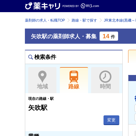
薬剤師の求人・転職TOP
路線・駅で探す
JR東北本線(黒磯～
14
矢吹駅の薬剤師求人・募集
件
検索条件
地域
路線
時間
現在の路線・駅
矢吹駅
変更