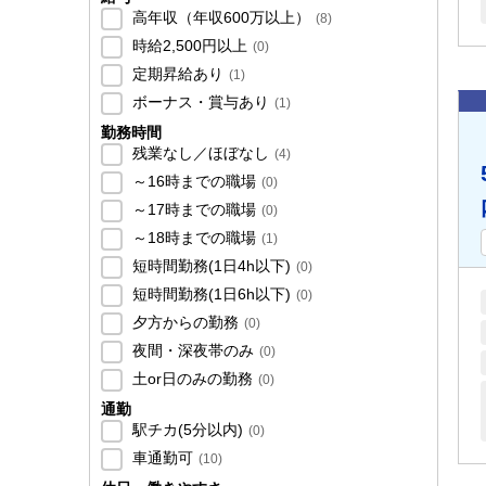
高年収（年収600万以上）
(
8
)
時給2,500円以上
(
0
)
定期昇給あり
(
1
)
ボーナス・賞与あり
(
1
)
勤務時間
残業なし／ほぼなし
(
4
)
～16時までの職場
(
0
)
～17時までの職場
(
0
)
～18時までの職場
(
1
)
短時間勤務(1日4h以下)
(
0
)
短時間勤務(1日6h以下)
(
0
)
夕方からの勤務
(
0
)
夜間・深夜帯のみ
(
0
)
土or日のみの勤務
(
0
)
通勤
駅チカ(5分以内)
(
0
)
車通勤可
(
10
)