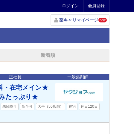
ログイン
会員登録
薬キャリマイページ
new
新着順
正社員
一般薬剤師
科・在宅メイン★
休みたっぷり★
未経験可
新卒可
大手（50店舗）
在宅
休日120日