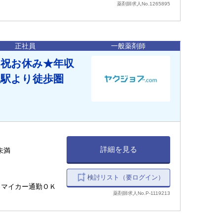
薬剤師求人No.1265895
正社員
一般薬剤師
日祝お休み★年収
吹駅より徒歩圏
詳細を見る
間未満
検討リスト（要ログイン）
 ＊マイカー通勤ＯＫ
薬剤師求人No.P-1119213