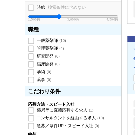
時給
検索条件に含めない
1,500円
3,000円
4,500円
職種
一般薬剤師
(
10
)
管理薬剤師
(
4
)
研究開発
(
0
)
臨床開発
(
0
)
学術
(
0
)
薬事
(
0
)
こだわり条件
応募方法・スピード入社
薬局等に直接応募する求人
(
1
)
コンサルタントを経由する求人
(
10
)
急募／条件UP・スピード入社
(
0
)
給与