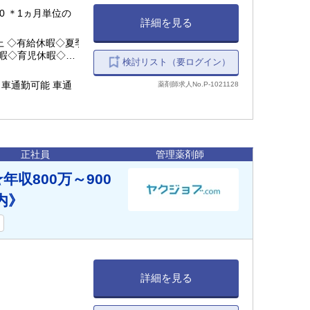
:00 ＊1ヵ月単位の
詳細を見る
上 ◇有給休暇◇夏季
暇◇育児休暇◇介護
検討リスト（要ログイン）
＊車通勤可能 車通
薬剤師求人No.P-1021128
正社員
管理薬剤師
収800万～900
内》
詳細を見る