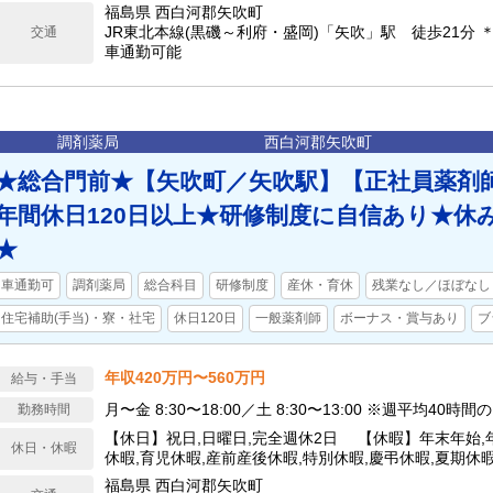
福島県 西白河郡矢吹町
JR東北本線(黒磯～利府・盛岡)「矢吹」駅 徒歩21分
交通
車通勤可能
調剤薬局
西白河郡矢吹町
★総合門前★【矢吹町／矢吹駅】【正社員薬剤
年間休日120日以上★研修制度に自信あり★休
★
車通勤可
調剤薬局
総合科目
研修制度
産休・育休
残業なし／ほぼなし
住宅補助(手当)・寮・社宅
休日120日
一般薬剤師
ボーナス・賞与あり
ブ
年収420万円〜560万円
給与・手当
月〜金 8:30〜18:00／土 8:30〜13:00 ※週平均40時
勤務時間
【休日】祝日,日曜日,完全週休2日 【休暇】年末年始,
休日・休暇
休暇,育児休暇,産前産後休暇,特別休暇,慶弔休暇,夏期
して初年度有給付与13日 【年間休日】123日
福島県 西白河郡矢吹町