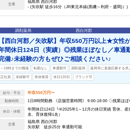
福島県 西白河郡
交通
- (矢吹駅 徒歩16分（JR東北本線(黒磯～利府・盛岡)）)
調剤薬局
西白河郡
【西白河郡／矢吹駅】年収550万円以上★女性
年間休日124日（実績）◎残業ほぼなし／車通
完備♪未経験の方もぜひご相談ください♪
～18時までの職場
転勤なし
車通勤可
調剤薬局
薬局等に直接応募する求
正社員
未経験可
有休推奨
休日120日
ブランク可
年収550万円〜
給与・手当
1日8時間勤務 《店舗営業時間》 9:00-18:0
勤務時間
年間休日124日 └※2025年1～12月の休日実績 育休、産休完備（育休中1
休日・休暇
名、育休復帰1名）
福島県 西白河郡
交通
矢吹駅 徒歩25分 車通勤可能