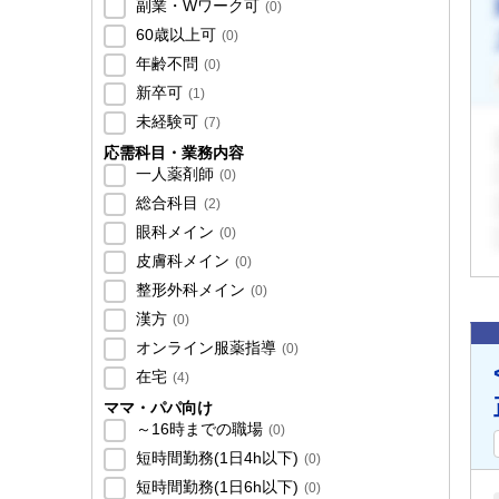
副業・Wワーク可
(
0
)
60歳以上可
(
0
)
年齢不問
(
0
)
新卒可
(
1
)
未経験可
(
7
)
応需科目・業務内容
一人薬剤師
(
0
)
総合科目
(
2
)
眼科メイン
(
0
)
皮膚科メイン
(
0
)
整形外科メイン
(
0
)
漢方
(
0
)
オンライン服薬指導
(
0
)
在宅
(
4
)
ママ・パパ向け
～16時までの職場
(
0
)
短時間勤務(1日4h以下)
(
0
)
短時間勤務(1日6h以下)
(
0
)