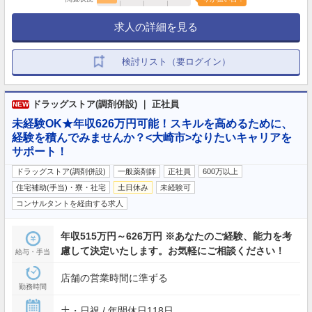
求人の詳細を見る
検討リスト（要ログイン）
ドラッグストア(調剤併設) ｜ 正社員
NEW
未経験OK★年収626万円可能！スキルを高めるために、
経験を積んでみませんか？<大崎市>なりたいキャリアを
サポート！
ドラッグストア(調剤併設)
一般薬剤師
正社員
600万以上
住宅補助(手当)・寮・社宅
土日休み
未経験可
コンサルタントを経由する求人
年収515万円～626万円 ※あなたのご経験、能力を考
慮して決定いたします。お気軽にご相談ください！
給与・手当
店舗の営業時間に準ずる
勤務時間
土・日祝 / 年間休日118日