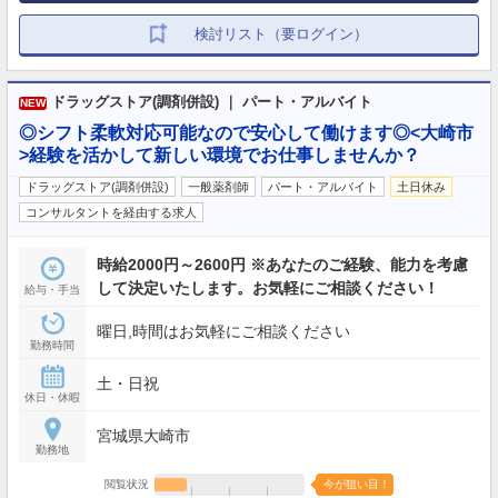
検討リスト（要ログイン）
ドラッグストア(調剤併設) ｜ パート・アルバイト
NEW
◎シフト柔軟対応可能なので安心して働けます◎<大崎市
>経験を活かして新しい環境でお仕事しませんか？
ドラッグストア(調剤併設)
一般薬剤師
パート・アルバイト
土日休み
コンサルタントを経由する求人
時給2000円～2600円 ※あなたのご経験、能力を考慮
して決定いたします。お気軽にご相談ください！
給与・手当
曜日,時間はお気軽にご相談ください
勤務時間
土・日祝
休日・休暇
宮城県大崎市
勤務地
閲覧状況
今が狙い目！