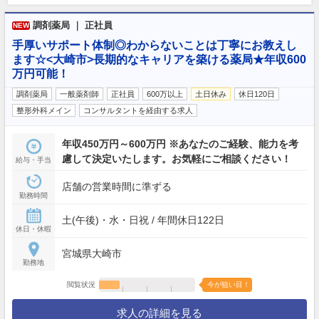
調剤薬局 ｜ 正社員
NEW
手厚いサポート体制◎わからないことは丁寧にお教えし
ます☆<大崎市>長期的なキャリアを築ける薬局★年収600
万円可能！
調剤薬局
一般薬剤師
正社員
600万以上
土日休み
休日120日
整形外科メイン
コンサルタントを経由する求人
年収450万円～600万円 ※あなたのご経験、能力を考
慮して決定いたします。お気軽にご相談ください！
給与・手当
店舗の営業時間に準ずる
勤務時間
土(午後)・水・日祝 / 年間休日122日
休日・休暇
宮城県大崎市
勤務地
閲覧状況
今が狙い目！
求人の詳細を見る