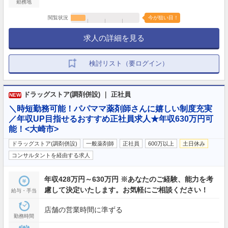
勤務地
閲覧状況
今が狙い目！
求人の詳細を見る
検討リスト（要ログイン）
ドラッグストア(調剤併設) ｜ 正社員
NEW
＼時短勤務可能！パパママ薬剤師さんに嬉しい制度充実
／年収UP目指せるおすすめ正社員求人★年収630万円可
能！<大崎市>
ドラッグストア(調剤併設)
一般薬剤師
正社員
600万以上
土日休み
コンサルタントを経由する求人
年収428万円～630万円 ※あなたのご経験、能力を考
慮して決定いたします。お気軽にご相談ください！
給与・手当
店舗の営業時間に準ずる
勤務時間