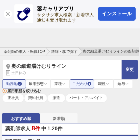
薬キャリアプリ
インストール
ログイン
会員登録
サクサク求人検索！新着求人
通知も受け取れます
奥の細道湯けむりラインの薬剤師
薬剤師の求人・転職TOP
路線・駅で探す
奥の細道湯けむりライン
変更
土日休み
勤務地
雇用形態
業種
こだわり
職種
給与
✓
1
雇用形態を絞り込む
正社員
契約社員
派遣
パート・アルバイト
おすすめ順
新着順
8
薬剤師求人
件
中 1-20件