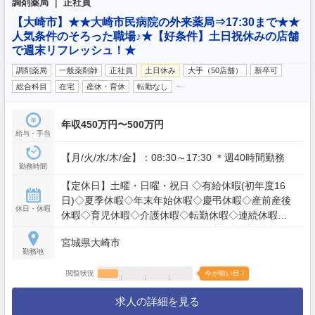
調剤薬局 ｜ 正社員
【大崎市】★★大崎市民病院の外来薬局⇒17:30まで★★
人気条件のそろった職場♪★【好条件】土日祝休みの店舗
で週末リフレッシュ！★
調剤薬局
一般薬剤師
正社員
土日休み
大手（50店舗）
新卒可
…
総合科目
在宅
産休・育休
転勤なし
年収450万円〜500万円
給与・手当
【月/火/水/木/金】：08:30～17:30 ＊週40時間勤務
勤務時間
【定休日】土曜・日曜・祝日 ◇有給休暇(初年度16
日)◇夏季休暇◇年末年始休暇◇慶弔休暇◇産前産後
休日・休暇
休暇◇育児休暇◇介護休暇◇転勤休暇◇連続休暇制
度
宮城県大崎市
勤務地
閲覧状況
今が狙い目！
求人の詳細を見る