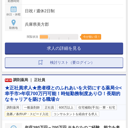
勤務時間
日祝 / 週休2日制
休日・休暇
兵庫県美方郡
勤務地
閲覧状況
今が狙い目！
求人の詳細を見る
検討リスト（要ログイン）
調剤薬局 ｜ 正社員
NEW
★正社員求人★患者様とのふれあいを大切にする薬局☆<
幸手市>年収700万円可能！時短勤務制度あり◎！長期的
なキャリアを築ける職場☆
調剤薬局
一般薬剤師
正社員
600万以上
住宅補助(手当)・寮・社宅
急募／条件UP・スピード入社
コンサルタントを経由する求人
年収380万円～700万円 ※あなたのご経験、能力を考