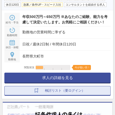
休日120日
急募／条件UP・スピード入社
コンサルタントを経由する求人
年収500万円～650万円 ※あなたのご経験、能力を考
慮して決定いたします。お気軽にご相談ください！
給与・手当
勤務地の営業時間に準ずる
勤務時間
日祝 / 週休2日制 / 年間休日120日
休日・休暇
長野県大町市
勤務地
閲覧状況
今が狙い目！
求人の詳細を見る
検討リスト（要ログイン）