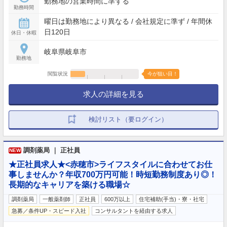
勤務地の営業時間に準ずる
勤務時間
曜日は勤務地により異なる / 会社規定に準ず / 年間休
日120日
休日・休暇
岐阜県岐阜市
勤務地
閲覧状況
今が狙い目！
求人の詳細を見る
検討リスト（要ログイン）
調剤薬局 ｜ 正社員
NEW
★正社員求人★<赤穂市>ライフスタイルに合わせてお仕
事しませんか？年収700万円可能！時短勤務制度あり◎！
長期的なキャリアを築ける職場☆
調剤薬局
一般薬剤師
正社員
600万以上
住宅補助(手当)・寮・社宅
急募／条件UP・スピード入社
コンサルタントを経由する求人