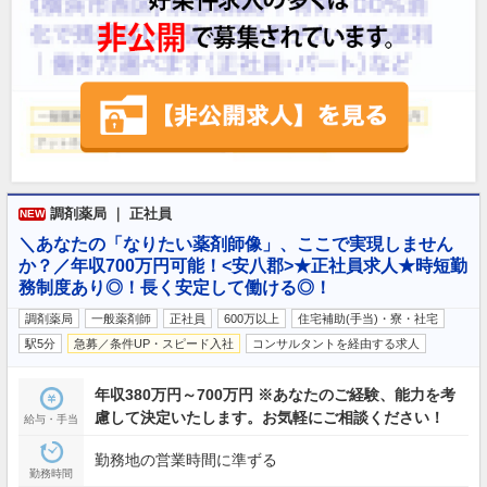
調剤薬局 ｜ 正社員
NEW
＼あなたの「なりたい薬剤師像」、ここで実現しません
か？／年収700万円可能！<安八郡>★正社員求人★時短勤
務制度あり◎！長く安定して働ける◎！
調剤薬局
一般薬剤師
正社員
600万以上
住宅補助(手当)・寮・社宅
駅5分
急募／条件UP・スピード入社
コンサルタントを経由する求人
年収380万円～700万円 ※あなたのご経験、能力を考
慮して決定いたします。お気軽にご相談ください！
給与・手当
勤務地の営業時間に準ずる
勤務時間