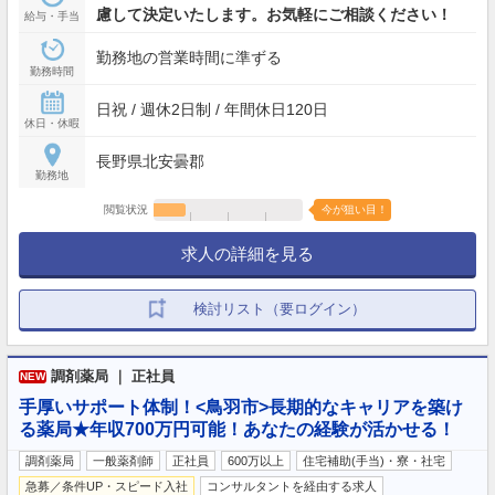
慮して決定いたします。お気軽にご相談ください！
給与・手当
勤務地の営業時間に準ずる
勤務時間
日祝 / 週休2日制 / 年間休日120日
休日・休暇
長野県北安曇郡
勤務地
閲覧状況
今が狙い目！
求人の詳細を見る
検討リスト（要ログイン）
調剤薬局 ｜ 正社員
NEW
手厚いサポート体制！<鳥羽市>長期的なキャリアを築け
る薬局★年収700万円可能！あなたの経験が活かせる！
調剤薬局
一般薬剤師
正社員
600万以上
住宅補助(手当)・寮・社宅
急募／条件UP・スピード入社
コンサルタントを経由する求人