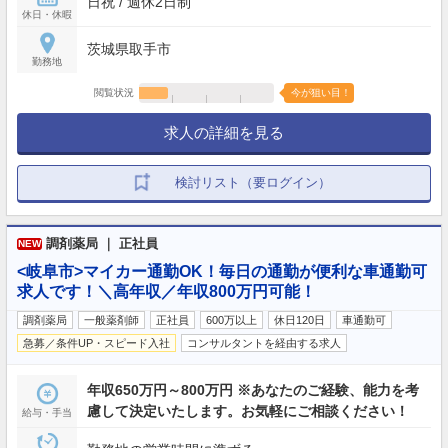
日祝 / 週休2日制
休日・休暇
茨城県取手市
勤務地
閲覧状況
今が狙い目！
求人の詳細を見る
検討リスト（要ログイン）
調剤薬局 ｜ 正社員
NEW
<岐阜市>マイカー通勤OK！毎日の通勤が便利な車通勤可
求人です！＼高年収／年収800万円可能！
調剤薬局
一般薬剤師
正社員
600万以上
休日120日
車通勤可
急募／条件UP・スピード入社
コンサルタントを経由する求人
年収650万円～800万円 ※あなたのご経験、能力を考
慮して決定いたします。お気軽にご相談ください！
給与・手当