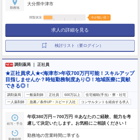
大分県中津市
勤務地
閲覧状況
今が狙い目！
求人の詳細を見る
検討リスト（要ログイン）
調剤薬局 ｜ 正社員
NEW
★正社員求人★<海津市>年収700万円可能！スキルアップ
目指しませんか？時短勤務制度あり◎！地域医療に貢献
できる◎！
調剤薬局
一般薬剤師
正社員
600万以上
住宅補助(手当)・寮・社宅
一人薬剤師
急募／条件UP・スピード入社
コンサルタントを経由する求人
年収380万円～700万円 ※あなたのご経験、能力を考
慮して決定いたします。お気軽にご相談ください！
給与・手当
勤務地の営業時間に準ずる
勤務時間