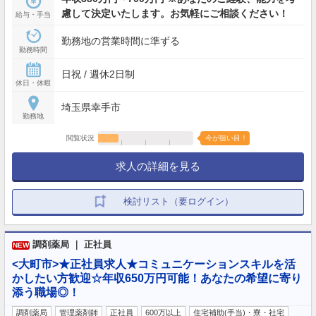
慮して決定いたします。お気軽にご相談ください！
給与・手当
勤務地の営業時間に準ずる
勤務時間
日祝 / 週休2日制
休日・休暇
埼玉県幸手市
勤務地
閲覧状況
今が狙い目！
求人の詳細を見る
検討リスト（要ログイン）
調剤薬局 ｜ 正社員
NEW
<大町市>★正社員求人★コミュニケーションスキルを活
かしたい方歓迎☆年収650万円可能！あなたの希望に寄り
添う職場◎！
調剤薬局
管理薬剤師
正社員
600万以上
住宅補助(手当)・寮・社宅