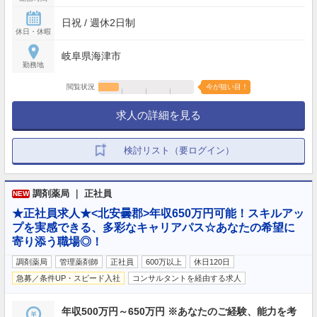
日祝 / 週休2日制
休日・休暇
岐阜県海津市
勤務地
閲覧状況
今が狙い目！
求人の詳細を見る
検討リスト（要ログイン）
調剤薬局 ｜ 正社員
NEW
★正社員求人★<北安曇郡>年収650万円可能！スキルアッ
プを実感できる、多彩なキャリアパス☆あなたの希望に
寄り添う職場◎！
調剤薬局
管理薬剤師
正社員
600万以上
休日120日
急募／条件UP・スピード入社
コンサルタントを経由する求人
年収500万円～650万円 ※あなたのご経験、能力を考