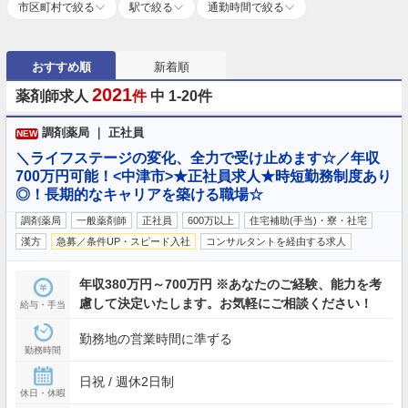
市区町村で絞る
駅で絞る
通勤時間で絞る
おすすめ順
新着順
2021
薬剤師求人
件
中 1-20件
調剤薬局 ｜ 正社員
NEW
＼ライフステージの変化、全力で受け止めます☆／年収
700万円可能！<中津市>★正社員求人★時短勤務制度あり
◎！長期的なキャリアを築ける職場☆
調剤薬局
一般薬剤師
正社員
600万以上
住宅補助(手当)・寮・社宅
漢方
急募／条件UP・スピード入社
コンサルタントを経由する求人
年収380万円～700万円 ※あなたのご経験、能力を考
慮して決定いたします。お気軽にご相談ください！
給与・手当
勤務地の営業時間に準ずる
勤務時間
日祝 / 週休2日制
休日・休暇