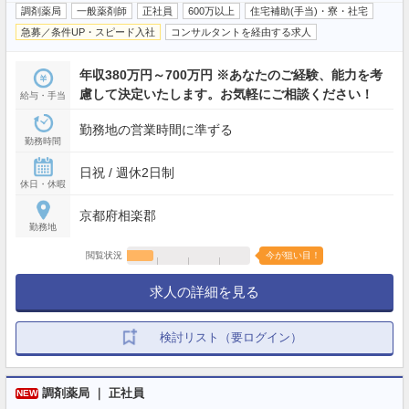
調剤薬局
一般薬剤師
正社員
600万以上
住宅補助(手当)・寮・社宅
急募／条件UP・スピード入社
コンサルタントを経由する求人
年収380万円～700万円 ※あなたのご経験、能力を考
慮して決定いたします。お気軽にご相談ください！
給与・手当
勤務地の営業時間に準ずる
勤務時間
日祝 / 週休2日制
休日・休暇
京都府相楽郡
勤務地
閲覧状況
今が狙い目！
求人の詳細を見る
検討リスト（要ログイン）
調剤薬局 ｜ 正社員
NEW