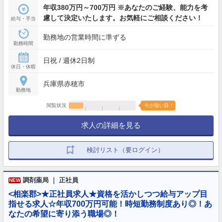
年収380万円～700万円 ※あなたのご経験、能力を考
慮して決定いたします。お気軽にご相談ください！
給与・手当
勤務地の営業時間に準ずる
勤務時間
日祝 / 週休2日制
休日・休暇
兵庫県赤穂市
勤務地
閲覧状況
今が狙い目！
求人の詳細を見る
検討リスト（要ログイン）
調剤薬局 ｜ 正社員
NEW
<相楽郡>★正社員求人★資格を活かしつつ給与アップ目
指せる求人☆年収700万円可能！時短勤務制度あり◎！あ
なたの希望に寄り添う職場◎！