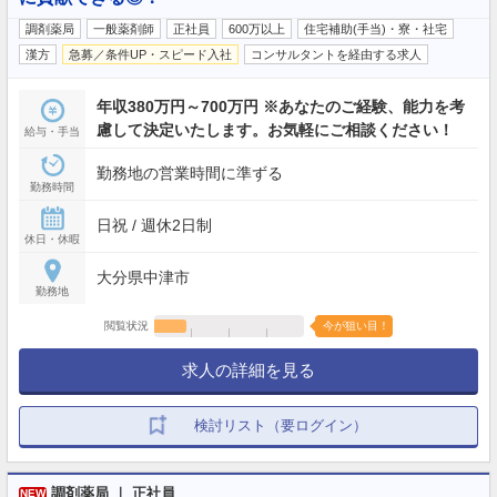
調剤薬局
一般薬剤師
正社員
600万以上
住宅補助(手当)・寮・社宅
漢方
急募／条件UP・スピード入社
コンサルタントを経由する求人
年収380万円～700万円 ※あなたのご経験、能力を考
慮して決定いたします。お気軽にご相談ください！
給与・手当
勤務地の営業時間に準ずる
勤務時間
日祝 / 週休2日制
休日・休暇
大分県中津市
勤務地
閲覧状況
今が狙い目！
求人の詳細を見る
検討リスト（要ログイン）
調剤薬局 ｜ 正社員
NEW