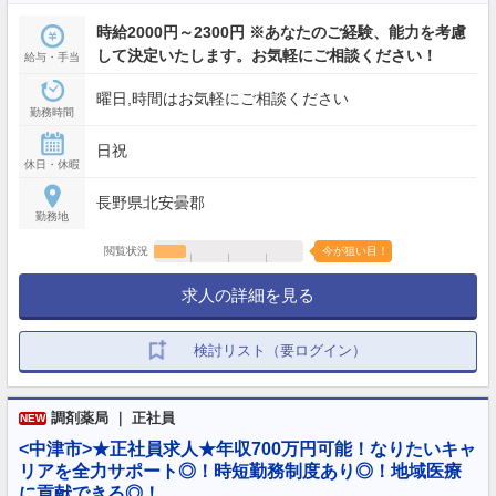
時給2000円～2300円 ※あなたのご経験、能力を考慮
して決定いたします。お気軽にご相談ください！
給与・手当
曜日,時間はお気軽にご相談ください
勤務時間
日祝
休日・休暇
長野県北安曇郡
勤務地
閲覧状況
今が狙い目！
求人の詳細を見る
検討リスト（要ログイン）
調剤薬局 ｜ 正社員
NEW
<中津市>★正社員求人★年収700万円可能！なりたいキャ
リアを全力サポート◎！時短勤務制度あり◎！地域医療
に貢献できる◎！