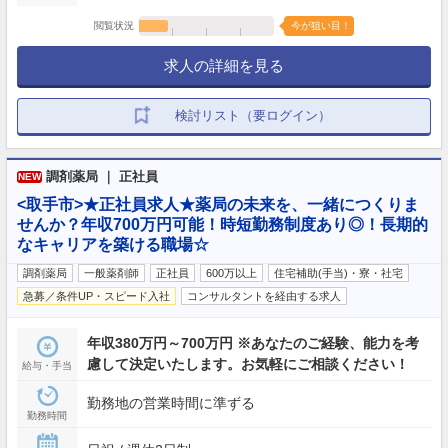
閲覧状況
今が狙い目！
求人の詳細を見る
検討リスト（要ログイン）
調剤薬局 ｜ 正社員
NEW
<取手市>★正社員求人★薬局の未来を、一緒につくりま
せんか？年収700万円可能！時短勤務制度あり◎！長期的
なキャリアを築ける職場☆
調剤薬局
一般薬剤師
正社員
600万以上
住宅補助(手当)・寮・社宅
急募／条件UP・スピード入社
コンサルタントを経由する求人
年収380万円～700万円 ※あなたのご経験、能力を考
慮して決定いたします。お気軽にご相談ください！
給与・手当
勤務地の営業時間に準ずる
勤務時間