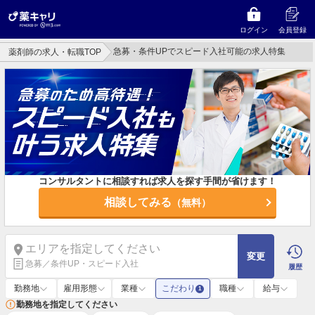
ログイン
会員登録
急募・条件UPでスピード入社可能の求人特集
薬剤師の求人・転職TOP
コンサルタントに相談すれば求人を探す手間が省けます！
相談してみる
（無料）
エリアを指定してください
変更
急募／条件UP・スピード入社
履歴
勤務地
雇用形態
業種
こだわり
職種
給与
1
勤務地を指定してください