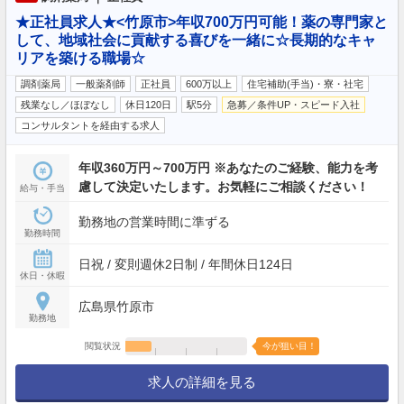
★正社員求人★<竹原市>年収700万円可能！薬の専門家と
して、地域社会に貢献する喜びを一緒に☆長期的なキャ
リアを築ける職場☆
調剤薬局
一般薬剤師
正社員
600万以上
住宅補助(手当)・寮・社宅
残業なし／ほぼなし
休日120日
駅5分
急募／条件UP・スピード入社
コンサルタントを経由する求人
年収360万円～700万円 ※あなたのご経験、能力を考
慮して決定いたします。お気軽にご相談ください！
給与・手当
勤務地の営業時間に準ずる
勤務時間
日祝 / 変則週休2日制 / 年間休日124日
休日・休暇
広島県竹原市
勤務地
閲覧状況
今が狙い目！
求人の詳細を見る