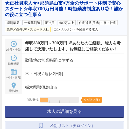
★正社員求人★<那須烏山市>万全のサポート体制で安心
スタート☆年収700万円可能！時短勤務制度あり◎！誰か
の役に立つ仕事☆
調剤薬局
一般薬剤師
正社員
600万以上
住宅補助(手当)・寮・社宅
急募／条件UP・スピード入社
コンサルタントを経由する求人
年収380万円～700万円 ※あなたのご経験、能力を考
慮して決定いたします。お気軽にご相談ください！
給与・手当
勤務地の営業時間に準ずる
勤務時間
木・日祝 / 週休2日制
休日・休暇
栃木県那須烏山市
勤務地
閲覧状況
今が狙い目！
求人の詳細を見る
検討リスト（要ログイン）