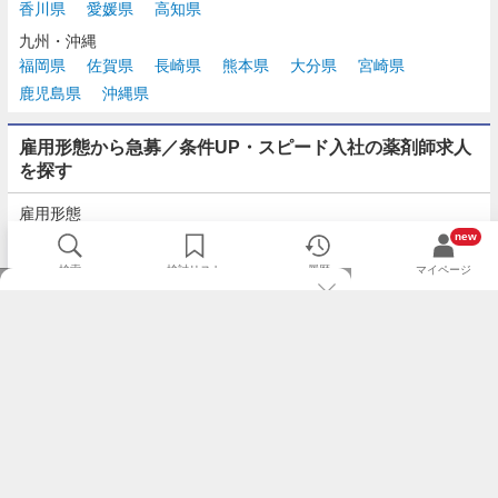
香川県
愛媛県
高知県
九州・沖縄
福岡県
佐賀県
長崎県
熊本県
大分県
宮崎県
鹿児島県
沖縄県
雇用形態から急募／条件UP・スピード入社の薬剤師求人
を探す
雇用形態
正社員
契約社員
派遣
パート・アルバイト
new
検索
検討リスト
履歴
マイページ
TOP
m3.comログインで
求人探しがもっと便利に
最近チェックした求人一覧
薬剤師の転職成功ガイド
希望に合う新着求人を通知
コンサルタントに転職相談
人気求人を通知メールで逃さずキャッチ
検討中の求人を保存
利用規約
個人情報の取り扱いについて
求人をキープして、比較・検討できる
応募フォームの入力が簡単に
基本情報の入力省略で即応募完了