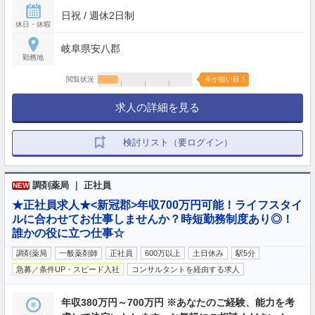
日祝 / 週休2日制
休日・休暇
岐阜県安八郡
勤務地
閲覧状況
今が狙い目！
求人の詳細を見る
検討リスト（要ログイン）
調剤薬局 ｜ 正社員
NEW
★正社員求人★<新冠郡>年収700万円可能！ライフスタイ
ルに合わせてお仕事しませんか？時短勤務制度あり◎！
誰かの役に立つ仕事☆
調剤薬局
一般薬剤師
正社員
600万以上
土日休み
駅5分
急募／条件UP・スピード入社
コンサルタントを経由する求人
年収380万円～700万円 ※あなたのご経験、能力を考