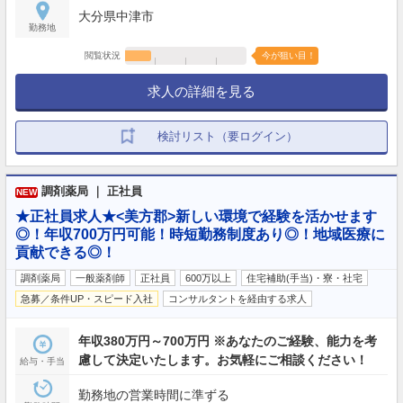
大分県中津市
勤務地
閲覧状況
今が狙い目！
求人の詳細を見る
検討リスト（要ログイン）
調剤薬局 ｜ 正社員
NEW
★正社員求人★<美方郡>新しい環境で経験を活かせます
◎！年収700万円可能！時短勤務制度あり◎！地域医療に
貢献できる◎！
調剤薬局
一般薬剤師
正社員
600万以上
住宅補助(手当)・寮・社宅
急募／条件UP・スピード入社
コンサルタントを経由する求人
年収380万円～700万円 ※あなたのご経験、能力を考
慮して決定いたします。お気軽にご相談ください！
給与・手当
勤務地の営業時間に準ずる