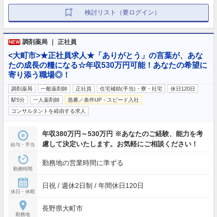
検討リスト（要ログイン）
調剤薬局 ｜ 正社員
NEW
<大町市>★正社員求人★「ありがとう」の言葉が、あな
たの成長の糧になる☆年収530万円可能！あなたの希望に
寄り添う職場◎！
調剤薬局
一般薬剤師
正社員
住宅補助(手当)・寮・社宅
休日120日
駅5分
一人薬剤師
急募／条件UP・スピード入社
コンサルタントを経由する求人
年収380万円～530万円 ※あなたのご経験、能力を考
慮して決定いたします。お気軽にご相談ください！
給与・手当
勤務地の営業時間に準ずる
勤務時間
日祝 / 週休2日制 / 年間休日120日
休日・休暇
長野県大町市
勤務地