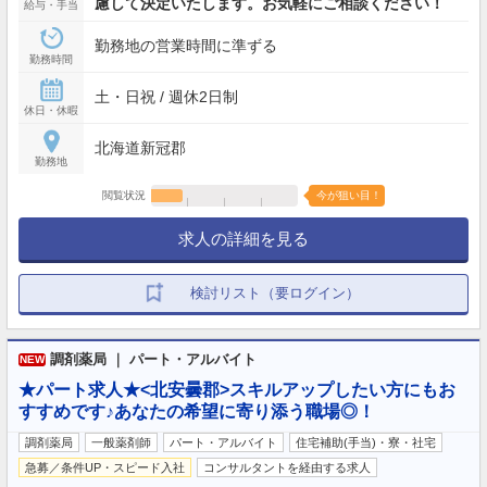
慮して決定いたします。お気軽にご相談ください！
給与・手当
勤務地の営業時間に準ずる
勤務時間
土・日祝 / 週休2日制
休日・休暇
北海道新冠郡
勤務地
閲覧状況
今が狙い目！
求人の詳細を見る
検討リスト（要ログイン）
調剤薬局 ｜ パート・アルバイト
NEW
★パート求人★<北安曇郡>スキルアップしたい方にもお
すすめです♪あなたの希望に寄り添う職場◎！
調剤薬局
一般薬剤師
パート・アルバイト
住宅補助(手当)・寮・社宅
急募／条件UP・スピード入社
コンサルタントを経由する求人