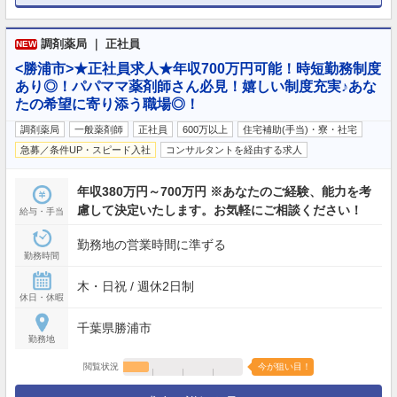
調剤薬局 ｜ 正社員
NEW
<勝浦市>★正社員求人★年収700万円可能！時短勤務制度
あり◎！パパママ薬剤師さん必見！嬉しい制度充実♪あな
たの希望に寄り添う職場◎！
調剤薬局
一般薬剤師
正社員
600万以上
住宅補助(手当)・寮・社宅
急募／条件UP・スピード入社
コンサルタントを経由する求人
年収380万円～700万円 ※あなたのご経験、能力を考
慮して決定いたします。お気軽にご相談ください！
給与・手当
勤務地の営業時間に準ずる
勤務時間
木・日祝 / 週休2日制
休日・休暇
千葉県勝浦市
勤務地
閲覧状況
今が狙い目！