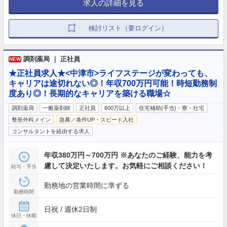
求人の詳細を見る
検討リスト（要ログイン）
調剤薬局 ｜ 正社員
NEW
★正社員求人★<中津市>ライフステージが変わっても、
キャリアは途切れない◎！年収700万円可能！時短勤務制
度あり◎！長期的なキャリアを築ける職場☆
調剤薬局
一般薬剤師
正社員
600万以上
住宅補助(手当)・寮・社宅
整形外科メイン
急募／条件UP・スピード入社
コンサルタントを経由する求人
年収380万円～700万円 ※あなたのご経験、能力を考
慮して決定いたします。お気軽にご相談ください！
給与・手当
勤務地の営業時間に準ずる
勤務時間
日祝 / 週休2日制
休日・休暇