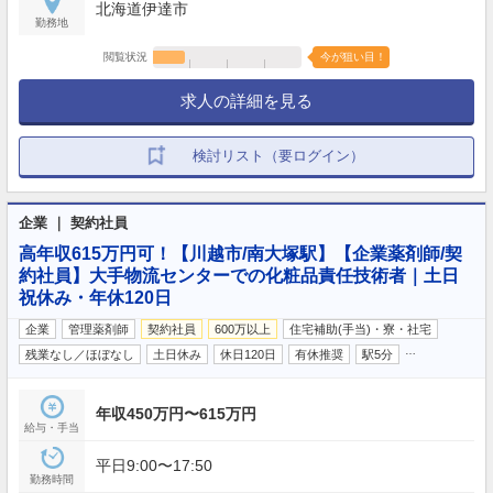
北海道伊達市
勤務地
閲覧状況
今が狙い目！
求人の詳細を見る
検討リスト（要ログイン）
企業 ｜ 契約社員
高年収615万円可！【川越市/南大塚駅】【企業薬剤師/契
約社員】大手物流センターでの化粧品責任技術者｜土日
祝休み・年休120日
企業
管理薬剤師
契約社員
600万以上
住宅補助(手当)・寮・社宅
…
残業なし／ほぼなし
土日休み
休日120日
有休推奨
駅5分
年収450万円〜615万円
給与・手当
平日9:00〜17:50
勤務時間