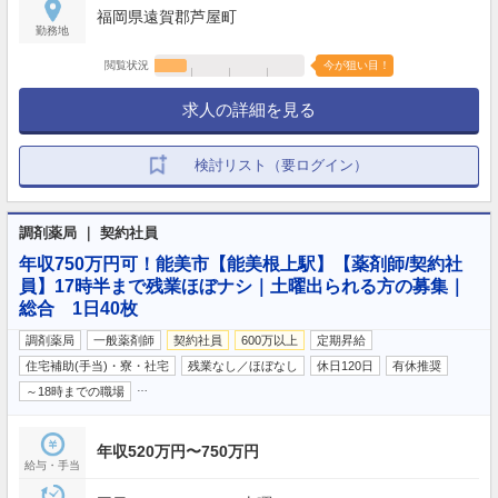
福岡県遠賀郡芦屋町
勤務地
閲覧状況
今が狙い目！
求人の詳細を見る
検討リスト（要ログイン）
調剤薬局 ｜ 契約社員
年収750万円可！能美市【能美根上駅】【薬剤師/契約社
員】17時半まで残業ほぼナシ｜土曜出られる方の募集｜
総合 1日40枚
調剤薬局
一般薬剤師
契約社員
600万以上
定期昇給
住宅補助(手当)・寮・社宅
残業なし／ほぼなし
休日120日
有休推奨
…
～18時までの職場
年収520万円〜750万円
給与・手当