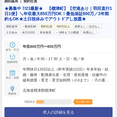
調剤薬局 ｜ 契約社員
★募集中 7/23最新★ 【標津町】【空港あり｜羽田直行1
日1便】＼年収最大850万円OK！最低保証800万／2年契
約もOK★土日祝休みでアウトドアし放題★
調剤薬局
一般薬剤師
契約社員
600万以上
残業なし／ほぼなし
…
土日休み
休日120日
有休推奨
～18時までの職場
転勤なし
年収800万円〜850万円
給与・手当
月～金／8:30－17:30 土・日・祝／休
勤務時間
年間休日120日以上（昨年実績122日）年末年始・結
婚・服喪・配偶者出産・生理・産前産後・妊娠中の
休日・休暇
緩和措置・育児・育児短時間（小3まで）・子の看
護・介護
北海道標津郡標津町
勤務地
閲覧状況
今が狙い目！
求人の詳細を見る