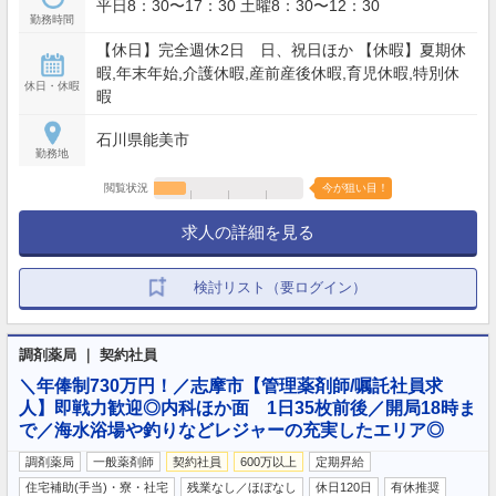
平日8：30〜17：30 土曜8：30〜12：30
勤務時間
【休日】完全週休2日 日、祝日ほか 【休暇】夏期休
暇,年末年始,介護休暇,産前産後休暇,育児休暇,特別休
休日・休暇
暇
石川県能美市
勤務地
閲覧状況
今が狙い目！
求人の詳細を見る
検討リスト（要ログイン）
調剤薬局 ｜ 契約社員
＼年俸制730万円！／志摩市【管理薬剤師/嘱託社員求
人】即戦力歓迎◎内科ほか面 1日35枚前後／開局18時ま
で／海水浴場や釣りなどレジャーの充実したエリア◎
調剤薬局
一般薬剤師
契約社員
600万以上
定期昇給
住宅補助(手当)・寮・社宅
残業なし／ほぼなし
休日120日
有休推奨