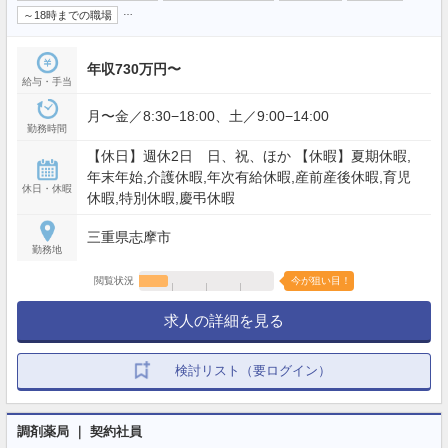
…
～18時までの職場
年収730万円〜
給与・手当
月〜金／8:30−18:00、土／9:00−14:00
勤務時間
【休日】週休2日 日、祝、ほか 【休暇】夏期休暇,
年末年始,介護休暇,年次有給休暇,産前産後休暇,育児
休日・休暇
休暇,特別休暇,慶弔休暇
三重県志摩市
勤務地
閲覧状況
今が狙い目！
求人の詳細を見る
検討リスト（要ログイン）
調剤薬局 ｜ 契約社員