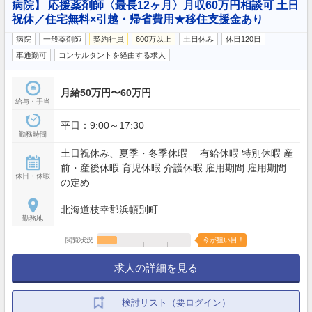
病院】 応援薬剤師〈最長12ヶ月〉月収60万円相談可 土日
祝休／住宅無料×引越・帰省費用★移住支援金あり
病院
一般薬剤師
契約社員
600万以上
土日休み
休日120日
車通勤可
コンサルタントを経由する求人
月給50万円〜60万円
給与・手当
平日：9:00～17:30
勤務時間
土日祝休み、夏季・冬季休暇 有給休暇 特別休暇 産
前・産後休暇 育児休暇 介護休暇 雇用期間 雇用期間
休日・休暇
の定め
北海道枝幸郡浜頓別町
勤務地
閲覧状況
今が狙い目！
求人の詳細を見る
検討リスト（要ログイン）