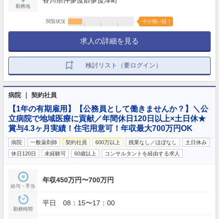
勤務地
閲覧状況
今が狙い目！
求人の詳細を見る
検討リスト（要ログイン）
病院 ｜ 契約社員
【1年の有期雇用】【公務員として働きませんか？】＼公
立病院で地域医療に貢献／年間休日120日以上×土日休★
賞与4.3ヶ月実績！住宅用意可！年収最大700万円OK
病院
一般薬剤師
契約社員
600万以上
残業なし／ほぼなし
土日休み
休日120日
未経験可
60歳以上
コンサルタントを経由する求人
年収450万円〜700万円
給与・手当
平日 08：15〜17：00
勤務時間