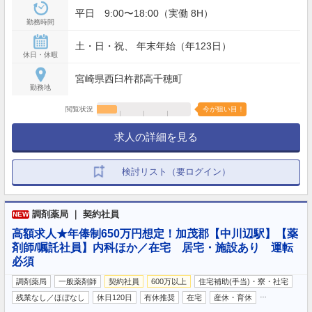
平日 9:00〜18:00（実働 8H）
勤務時間
土・日・祝、 年末年始（年123日）
休日・休暇
宮崎県西臼杵郡高千穂町
勤務地
閲覧状況
今が狙い目！
求人の詳細を見る
検討リスト（要ログイン）
調剤薬局 ｜ 契約社員
NEW
高額求人★年俸制650万円想定！加茂郡【中川辺駅】【薬
剤師/嘱託社員】内科ほか／在宅 居宅・施設あり 運転
必須
調剤薬局
一般薬剤師
契約社員
600万以上
住宅補助(手当)・寮・社宅
…
残業なし／ほぼなし
休日120日
有休推奨
在宅
産休・育休