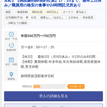
豆町】【病院薬剤師/契約社員】17：25まで、基本土日休
み／職員用の格安の食事や24時間託児所あり
病院
一般薬剤師
契約社員
600万以上
ボーナス・賞与あり
住宅補助(手当)・寮・社宅
残業なし／ほぼなし
土日休み
有休推奨
…
～18時までの職場
年収500万円〜750万円
給与・手当
月〜金8：50〜17：25
勤務時間
【休日】 週休2日（月9日休み）※2月のみ8日間
【休暇】夏期休暇,年末年始,年次有給休暇,産前産後休
休日・休暇
暇,育児休暇
静岡県賀茂郡東伊豆町
勤務地
閲覧状況
今が狙い目！
求人の詳細を見る