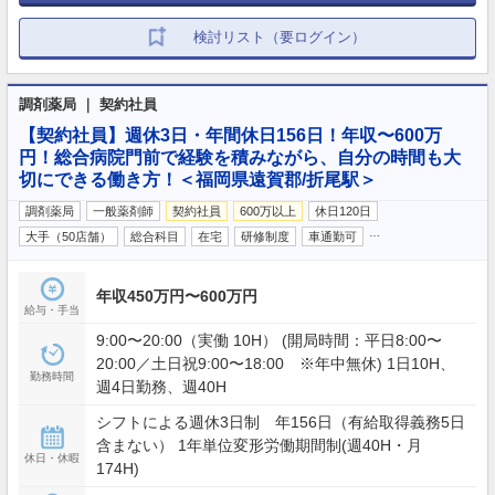
検討リスト（要ログイン）
調剤薬局 ｜ 契約社員
【契約社員】週休3日・年間休日156日！年収〜600万
円！総合病院門前で経験を積みながら、自分の時間も大
切にできる働き方！＜福岡県遠賀郡/折尾駅＞
調剤薬局
一般薬剤師
契約社員
600万以上
休日120日
…
大手（50店舗）
総合科目
在宅
研修制度
車通勤可
年収450万円〜600万円
給与・手当
9:00〜20:00（実働 10H） (開局時間：平日8:00〜
20:00／土日祝9:00〜18:00 ※年中無休) 1日10H、
勤務時間
週4日勤務、週40H
シフトによる週休3日制 年156日（有給取得義務5日
含まない） 1年単位変形労働期間制(週40H・月
休日・休暇
174H)