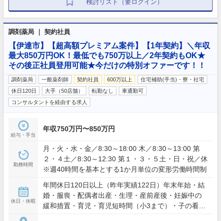
検討リスト（要ログイン）
調剤薬局 ｜ 契約社員
【伊達市】【超高額プレミアム案件】【1年契約】＼年収
最大850万円OK！最低でも750万以上／2年契約もOK★
その後正社員登用可能★今だけの特別オファーです！！
調剤薬局
一般薬剤師
契約社員
600万以上
住宅補助(手当)・寮・社宅
休日120日
大手（50店舗）
転勤なし
車通勤可
コンサルタントを経由する求人
年収750万円〜850万円
給与・手当
月・火・水・金／8:30～18:00 木／8:30～13:00 第
２・４土／8:30～12:30 第１・３・５土・日・祝／休
勤務時間
※週40時間を基本とする1か月単位の変形労働時間制
年間休日120日以上（昨年実績122日）年末年始・結
婚・服喪・配偶者出産・生理・産前産後・妊娠中の
休日・休暇
緩和措置・育児・育児短時間（小3まで）・子の看
護・介護