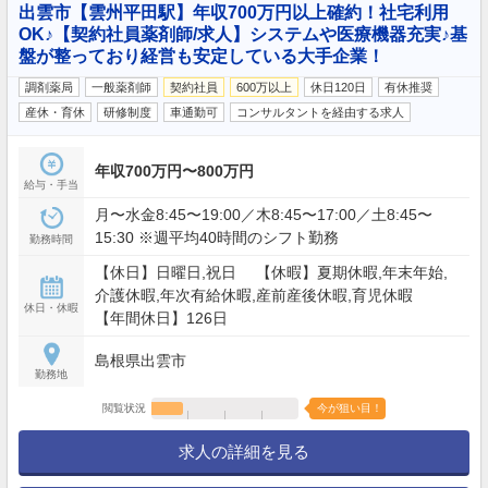
出雲市【雲州平田駅】年収700万円以上確約！社宅利用
OK♪【契約社員薬剤師/求人】システムや医療機器充実♪基
盤が整っており経営も安定している大手企業！
調剤薬局
一般薬剤師
契約社員
600万以上
休日120日
有休推奨
産休・育休
研修制度
車通勤可
コンサルタントを経由する求人
年収700万円〜800万円
給与・手当
月〜水金8:45〜19:00／木8:45〜17:00／土8:45〜
15:30 ※週平均40時間のシフト勤務
勤務時間
【休日】日曜日,祝日 【休暇】夏期休暇,年末年始,
介護休暇,年次有給休暇,産前産後休暇,育児休暇
休日・休暇
【年間休日】126日
島根県出雲市
勤務地
閲覧状況
今が狙い目！
求人の詳細を見る