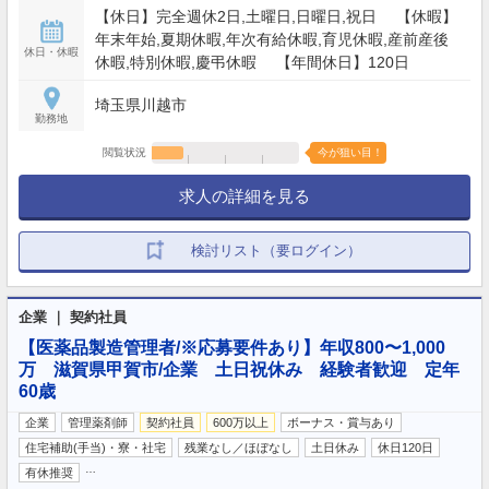
【休日】完全週休2日,土曜日,日曜日,祝日 【休暇】
年末年始,夏期休暇,年次有給休暇,育児休暇,産前産後
休日・休暇
休暇,特別休暇,慶弔休暇 【年間休日】120日
埼玉県川越市
勤務地
閲覧状況
今が狙い目！
求人の詳細を見る
検討リスト（要ログイン）
企業 ｜ 契約社員
【医薬品製造管理者/※応募要件あり】年収800〜1,000
万 滋賀県甲賀市/企業 土日祝休み 経験者歓迎 定年
60歳
企業
管理薬剤師
契約社員
600万以上
ボーナス・賞与あり
住宅補助(手当)・寮・社宅
残業なし／ほぼなし
土日休み
休日120日
…
有休推奨