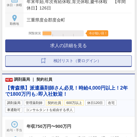
年末年始,年次有給休暇,育児休暇,慶弔休暇 【年間
休日・休暇
休日】126日
三重県度会郡度会町
勤務地
閲覧状況
今が狙い目！
求人の詳細を見る
検討リスト（要ログイン）
調剤薬局 ｜ 契約社員
NEW
【青森県】派遣薬剤師さん必見！時給4,000円以上！2年
で1800万円も♪即入社歓迎！
調剤薬局
管理薬剤師
契約社員
600万以上
休日120日
在宅
車通勤可
コンサルタントを経由する求人
年収750万円〜900万円
給与・手当