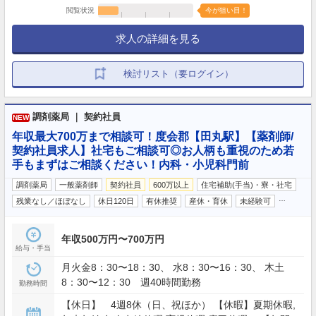
閲覧状況
今が狙い目！
求人の詳細を見る
検討リスト（要ログイン）
調剤薬局 ｜ 契約社員
NEW
年収最大700万まで相談可！度会郡【田丸駅】【薬剤師/
契約社員求人】社宅もご相談可◎お人柄も重視のため若
手もまずはご相談ください！内科・小児科門前
調剤薬局
一般薬剤師
契約社員
600万以上
住宅補助(手当)・寮・社宅
…
残業なし／ほぼなし
休日120日
有休推奨
産休・育休
未経験可
年収500万円〜700万円
給与・手当
月火金8：30〜18：30、 水8：30〜16：30、 木土
8：30〜12：30 週40時間勤務
勤務時間
【休日】 4週8休（日、祝ほか） 【休暇】夏期休暇,