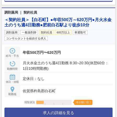
調剤薬局 ｜ 契約社員
＜契約社員＞【白石町】●年収500万～620万円●月火水金
土のうち週4日勤務●肥前白石駅より徒歩10分
調剤薬局
一般薬剤師
契約社員
600万以上
車通勤可
コンサルタントを経由する求人
年収500万円〜620万円
給与・手当
月火水金土のうち週4日勤務 8:30~20:30(休憩60分：
1日10時間勤務)
勤務時間
定休日：なし
休日・休暇
佐賀県杵島郡白石町
勤務地
閲覧状況
今が狙い目！
求人の詳細を見る