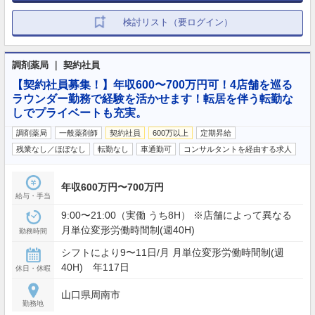
検討リスト（要ログイン）
調剤薬局 ｜ 契約社員
【契約社員募集！】年収600〜700万円可！4店舗を巡る
ラウンダー勤務で経験を活かせます！転居を伴う転勤な
しでプライベートも充実。
調剤薬局
一般薬剤師
契約社員
600万以上
定期昇給
残業なし／ほぼなし
転勤なし
車通勤可
コンサルタントを経由する求人
年収600万円〜700万円
給与・手当
9:00〜21:00（実働 うち8H） ※店舗によって異なる
月単位変形労働時間制(週40H)
勤務時間
シフトにより9〜11日/月 月単位変形労働時間制(週
40H) 年117日
休日・休暇
山口県周南市
勤務地