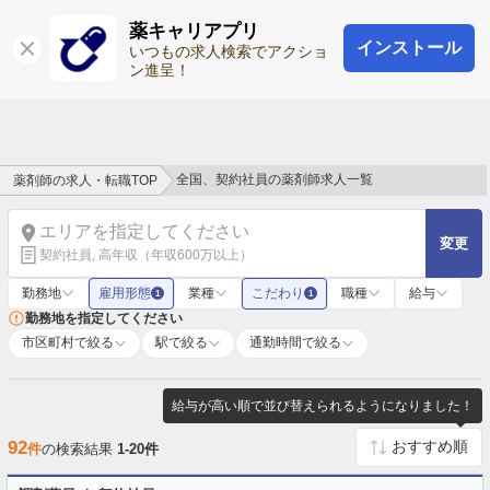
薬キャリアプリ
インストール
ログイン
会員登録
いつもの求人検索でアクショ
ン進呈！
全国、契約社員の薬剤師求人一覧
薬剤師の求人・転職TOP
エリアを指定してください
変更
契約社員, 高年収（年収600万以上）
勤務地
雇用形態
業種
こだわり
職種
給与
1
1
勤務地を指定してください
市区町村で絞る
駅で絞る
通勤時間で絞る
給与が高い順で並び替えられるようになりました！
92
件
の検索結果
1-20件