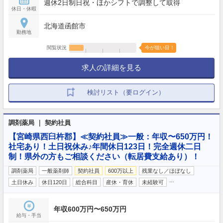
週休2日制日祝・ほかシフトで調整して取得
休日・休暇
北海道函館市
勤務地
閲覧状況
今が狙い目！
求人の詳細を見る
検討リスト（要ログイン）
調剤薬局 ｜ 契約社員
【宮崎県西臼杵郡】≪契約社員≫一般：年収〜650万円！
社宅あり！土日祝休み♪年間休日123日！完全週休二日
制！県外の方もご相談ください（転居費支給あり）！
調剤薬局
一般薬剤師
契約社員
600万以上
残業なし／ほぼなし
…
土日休み
休日120日
総合科目
産休・育休
未経験可
年収600万円〜650万円
給与・手当