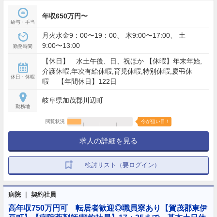
年収650万円〜
給与・手当
月火水金9：00〜19：00、 木9:00〜17:00、 土
9:00〜13:00
勤務時間
【休日】 水土午後、日、祝ほか 【休暇】年末年始,
介護休暇,年次有給休暇,育児休暇,特別休暇,慶弔休
休日・休暇
暇 【年間休日】122日
岐阜県加茂郡川辺町
勤務地
閲覧状況
今が狙い目！
求人の詳細を見る
検討リスト（要ログイン）
病院 ｜ 契約社員
高年収750万円可 転居者歓迎◎職員寮あり【賀茂郡東伊