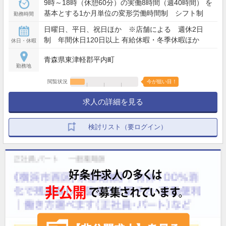
9時～18時（休憩60分）の実働8時間（週40時間） を
基本とする1か月単位の変形労働時間制 シフト制
勤務時間
日曜日、平日、祝日ほか ※店舗による 週休2日
制 年間休日120日以上 有給休暇・冬季休暇ほか
休日・休暇
青森県東津軽郡平内町
勤務地
閲覧状況
今が狙い目！
求人の詳細を見る
検討リスト（要ログイン）