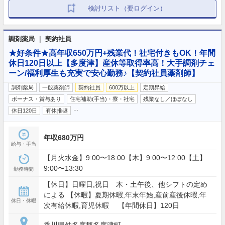
検討リスト（要ログイン）
調剤薬局 ｜ 契約社員
★好条件★高年収650万円+残業代！社宅付きもOK！年間
休日120日以上【多度津】産休等取得率高！大手調剤チェ
ーン/福利厚生も充実で安心勤務♪【契約社員薬剤師】
調剤薬局
一般薬剤師
契約社員
600万以上
定期昇給
ボーナス・賞与あり
住宅補助(手当)・寮・社宅
残業なし／ほぼなし
…
休日120日
有休推奨
年収680万円
給与・手当
【月火水金】9:00〜18:00【木】9:00〜12:00【土】
9:00〜13:30
勤務時間
【休日】日曜日,祝日 木・土午後、他シフトの定め
による 【休暇】夏期休暇,年末年始,産前産後休暇,年
休日・休暇
次有給休暇,育児休暇 【年間休日】120日
香川県仲多度郡多度津町