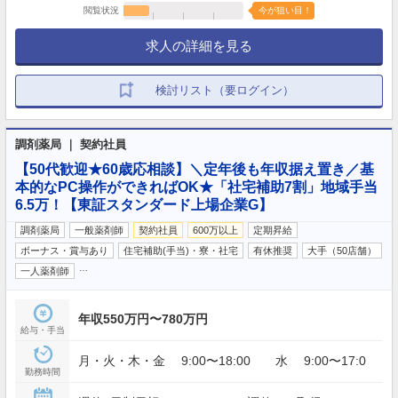
閲覧状況
今が狙い目！
求人の詳細を見る
検討リスト（要ログイン）
調剤薬局 ｜ 契約社員
【50代歓迎★60歳応相談】＼定年後も年収据え置き／基
本的なPC操作ができればOK★「社宅補助7割」地域手当
6.5万！【東証スタンダード上場企業G】
調剤薬局
一般薬剤師
契約社員
600万以上
定期昇給
ボーナス・賞与あり
住宅補助(手当)・寮・社宅
有休推奨
大手（50店舗）
…
一人薬剤師
年収550万円〜780万円
給与・手当
月・火・木・金 9:00〜18:00 水 9:00〜17:0
勤務時間