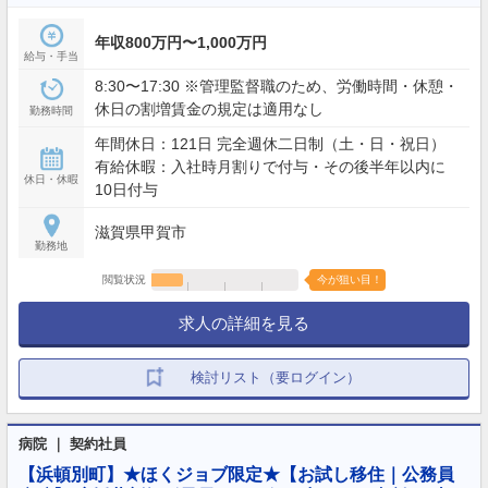
年収800万円〜1,000万円
給与・手当
8:30〜17:30 ※管理監督職のため、労働時間・休憩・
休日の割増賃金の規定は適用なし
勤務時間
年間休日：121日 完全週休二日制（土・日・祝日）
有給休暇：入社時月割りで付与・その後半年以内に
休日・休暇
10日付与
滋賀県甲賀市
勤務地
閲覧状況
今が狙い目！
求人の詳細を見る
検討リスト（要ログイン）
病院 ｜ 契約社員
【浜頓別町】★ほくジョブ限定★【お試し移住｜公務員