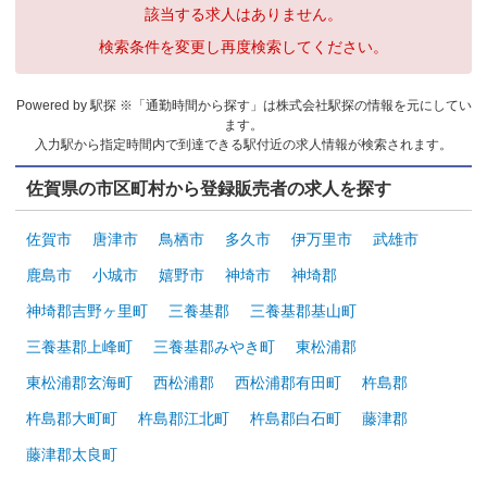
該当する求人はありません。
検索条件を変更し再度検索してください。
Powered by 駅探 ※「通勤時間から探す」は株式会社駅探の情報を元にしてい
ます。
入力駅から指定時間内で到達できる駅付近の求人情報が検索されます。
佐賀県の市区町村から登録販売者の求人を探す
佐賀市
唐津市
鳥栖市
多久市
伊万里市
武雄市
鹿島市
小城市
嬉野市
神埼市
神埼郡
神埼郡吉野ヶ里町
三養基郡
三養基郡基山町
三養基郡上峰町
三養基郡みやき町
東松浦郡
東松浦郡玄海町
西松浦郡
西松浦郡有田町
杵島郡
杵島郡大町町
杵島郡江北町
杵島郡白石町
藤津郡
藤津郡太良町