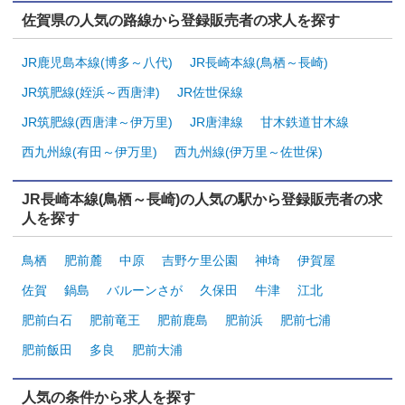
佐賀県の人気の路線から登録販売者の求人を探す
JR鹿児島本線(博多～八代)
JR長崎本線(鳥栖～長崎)
JR筑肥線(姪浜～西唐津)
JR佐世保線
JR筑肥線(西唐津～伊万里)
JR唐津線
甘木鉄道甘木線
西九州線(有田～伊万里)
西九州線(伊万里～佐世保)
JR長崎本線(鳥栖～長崎)の人気の駅から登録販売者の求
人を探す
鳥栖
肥前麓
中原
吉野ケ里公園
神埼
伊賀屋
佐賀
鍋島
バルーンさが
久保田
牛津
江北
肥前白石
肥前竜王
肥前鹿島
肥前浜
肥前七浦
肥前飯田
多良
肥前大浦
人気の条件から求人を探す