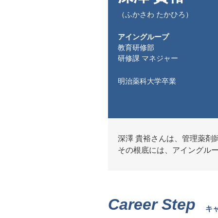
（ふかさわ たかひろ）
アイングループ
教育研修部
研修課 マネジャー
明治薬科大学卒業
深澤 貴裕さんは、管理薬剤
その根底には、アイングル
Career Step
キ