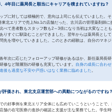
師、4年目に薬局長と順当にキャリアを積まれていますね？
ップに対しては積極的で、意向は上司にも伝えていました。そ
時東北エリアで売上No.1の店舗だった、古川店の管理薬剤師
比べて患者数もスタッフ数も2～3倍になり当初は大変なこと
ありすぐに馴染むことができました。翌年からは薬局長として
問先を増やしていきました。このときの経験は、自分のマネジ
各年次に応じたフォローアップ研修があるほか、新任薬局長研
研修など階層別の研修も充実しています。
自身の成長に合わせ
進後も過度な不安や戸惑いはなく業務に臨めました
。
が評価され、東北支店運営部への異動につながるのですね
での好事例を東北エリア全体にも広めていこうということで、
店舗の在宅医療の進捗の確認と支援が主な業務でした。学生時