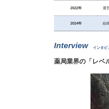
2022年
運
2024年
組
Interview
インタビ
薬局業界の「レベ