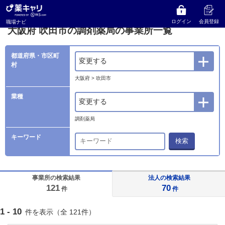
薬キャリ 職場ナビ
事業所検索
大阪府
吹田市の調剤薬局の事業所一覧
ログイン
会員登録
職場ナビ
大阪府 吹田市の調剤薬局の事業所一覧
都道府県・市区町
変更する
村
大阪府 > 吹田市
業種
変更する
調剤薬局
キーワード
検索
事業所の検索結果
法人の検索結果
121
70
件
件
1 - 10
件を表示（全 121件）