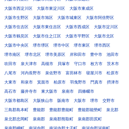
大阪市西淀川区
大阪市東淀川区
大阪市東成区
大阪市生野区
大阪市旭区
大阪市城東区
大阪市阿倍野区
大阪市住吉区
大阪市東住吉区
大阪市西成区
大阪市淀川区
大阪市鶴見区
大阪市住之江区
大阪市平野区
大阪市北区
大阪市中央区
堺市堺区
堺市中区
堺市東区
堺市西区
堺市南区
堺市北区
堺市美原区
岸和田市
豊中市
池田市
吹田市
泉大津市
高槻市
貝塚市
守口市
枚方市
茨木市
八尾市
河内長野市
泉佐野市
富田林市
寝屋川市
松原市
大東市
和泉市
箕面市
柏原市
羽曳野市
門真市
摂津市
高石市
藤井寺市
東大阪市
泉南市
四條畷市
大阪市都島区
大阪狭山市
阪南市
大阪市
堺市
交野市
三島郡島本町
豊能郡
豊能郡豊能町
豊能郡能勢町
泉北郡
泉北郡忠岡町
泉南郡
泉南郡熊取町
泉南郡田尻町
泉南郡岬町
南河内郡
南河内郡太子町
南河内郡河南町