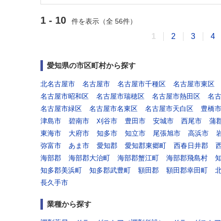
1 - 10
件を表示（全 56件）
1
2
3
4
愛知県の市区町村から探す
北名古屋市
名古屋市
名古屋市千種区
名古屋市東区
名古屋市昭和区
名古屋市瑞穂区
名古屋市熱田区
名
名古屋市緑区
名古屋市名東区
名古屋市天白区
豊橋
津島市
碧南市
刈谷市
豊田市
安城市
西尾市
蒲
東海市
大府市
知多市
知立市
尾張旭市
高浜市
弥富市
あま市
愛知郡
愛知郡東郷町
西春日井郡
海部郡
海部郡大治町
海部郡蟹江町
海部郡飛島村
知多郡美浜町
知多郡武豊町
額田郡
額田郡幸田町
長久手市
業種から探す