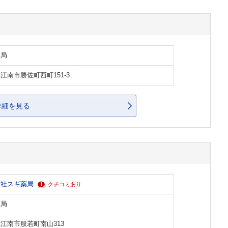
薬局
江南市勝佐町西町151-3
詳細を見る
会社スギ薬局
クチコミあり
薬局
江南市般若町南山313