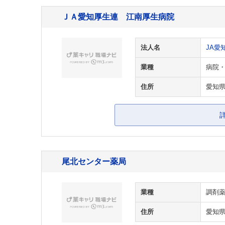
ＪＡ愛知厚生連 江南厚生病院
法人名
JA愛
業種
病院
住所
愛知県
尾北センター薬局
業種
調剤
住所
愛知県