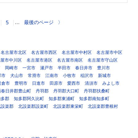
…
最後のページ
〉
5
名古屋市北区
名古屋市西区
名古屋市中村区
名古屋市中区
古屋市中川区
名古屋市港区
名古屋市南区
名古屋市守山区
市
岡崎市
一宮市
瀬戸市
半田市
春日井市
豊川市
郡市
犬山市
常滑市
江南市
小牧市
稲沢市
新城市
岩倉市
豊明市
日進市
田原市
愛西市
清須市
みよし市
西春日井郡豊山町
丹羽郡
丹羽郡大口町
丹羽郡扶桑町
知多郡
知多郡阿久比町
知多郡東浦町
知多郡南知多町
北設楽郡
北設楽郡設楽町
北設楽郡東栄町
北設楽郡豊根村