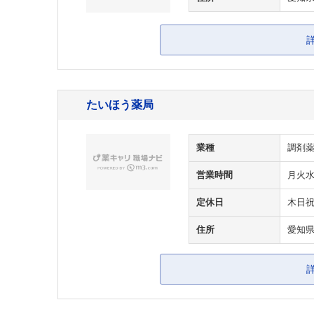
たいほう薬局
業種
調剤
営業時間
月火水金 
定休日
木日
住所
愛知県