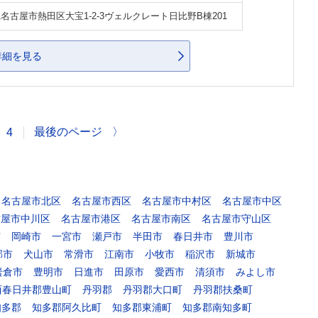
名古屋市熱田区大宝1-2-3ヴェルクレート日比野B棟201
詳細を見る
最後のページ
〉
4
名古屋市北区
名古屋市西区
名古屋市中村区
名古屋市中区
古屋市中川区
名古屋市港区
名古屋市南区
名古屋市守山区
市
岡崎市
一宮市
瀬戸市
半田市
春日井市
豊川市
郡市
犬山市
常滑市
江南市
小牧市
稲沢市
新城市
岩倉市
豊明市
日進市
田原市
愛西市
清須市
みよし市
西春日井郡豊山町
丹羽郡
丹羽郡大口町
丹羽郡扶桑町
知多郡
知多郡阿久比町
知多郡東浦町
知多郡南知多町