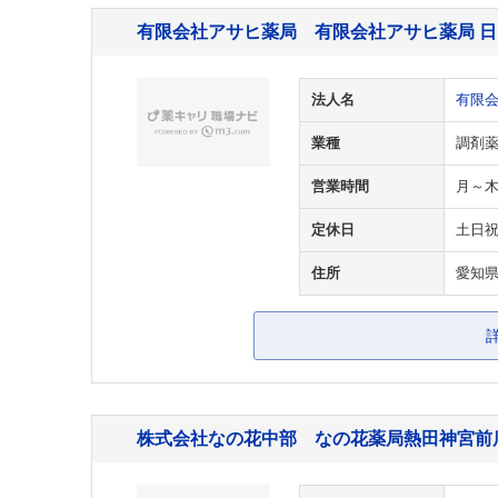
有限会社アサヒ薬局 有限会社アサヒ薬局 
法人名
有限
業種
調剤
営業時間
月～木 9
定休日
土日
住所
愛知県
株式会社なの花中部 なの花薬局熱田神宮前