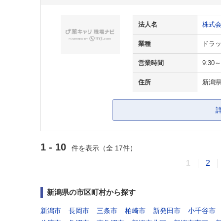
法人名
株式
業種
ドラッ
営業時間
9:30～
住所
新潟
1 - 10
件を表示（全 17件）
1
2
新潟県の市区町村から探す
新潟市
長岡市
三条市
柏崎市
新発田市
小千谷市