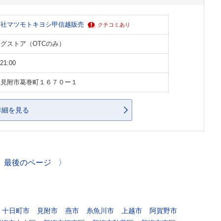
会社マツモトキヨシ甲信越販売
クチコミあり
グストア（OTCのみ）
21:00
県見附市葛巻町１６７０ー１
詳細を見る
最後のページ
〉
十日町市
見附市
燕市
糸魚川市
上越市
阿賀野市