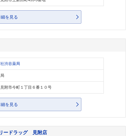
見附市上新田町455-3番地
詳細を見る
会社渋谷薬局
薬局
県見附市今町１丁目６番１０号
詳細を見る
リードラッグ 見附店