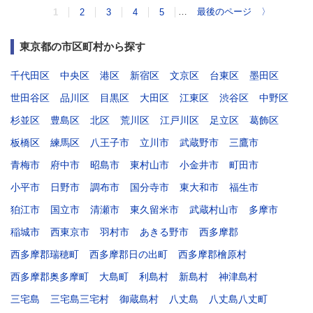
…
最後のページ
〉
1
2
3
4
5
東京都の市区町村から探す
千代田区
中央区
港区
新宿区
文京区
台東区
墨田区
世田谷区
品川区
目黒区
大田区
江東区
渋谷区
中野区
杉並区
豊島区
北区
荒川区
江戸川区
足立区
葛飾区
板橋区
練馬区
八王子市
立川市
武蔵野市
三鷹市
青梅市
府中市
昭島市
東村山市
小金井市
町田市
小平市
日野市
調布市
国分寺市
東大和市
福生市
狛江市
国立市
清瀬市
東久留米市
武蔵村山市
多摩市
稲城市
西東京市
羽村市
あきる野市
西多摩郡
西多摩郡瑞穂町
西多摩郡日の出町
西多摩郡檜原村
西多摩郡奥多摩町
大島町
利島村
新島村
神津島村
三宅島
三宅島三宅村
御蔵島村
八丈島
八丈島八丈町