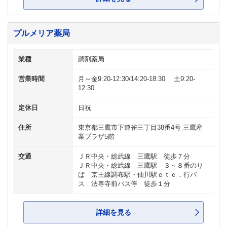
プルメリア薬局
業種
調剤薬局
営業時間
月～金9:20-12:30/14:20-18:30 土9:20-
12:30
定休日
日祝
住所
東京都三鷹市下連雀三丁目38番4号 三鷹産
業プラザ5階
交通
ＪＲ中央・総武線 三鷹駅 徒歩７分
ＪＲ中央・総武線 三鷹駅 ３～８番のり
ば 京王線調布駅・仙川駅ｅｔｃ．行バ
ス 法専寺前バス停 徒歩１分
詳細を見る