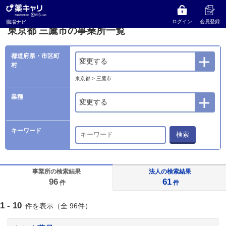
薬キャリ 職場ナビ
事業所検索
東京都
三鷹市の事業所一覧
ログイン
会員登録
職場ナビ
東京都 三鷹市の事業所一覧
都道府県・市区町
変更する
村
東京都 > 三鷹市
業種
変更する
キーワード
検索
事業所の検索結果
法人の検索結果
96
61
件
件
1 - 10
件を表示（全 96件）