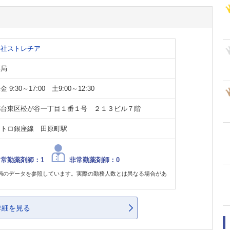
会社ストレチア
薬局
 9:30～17:00 土9:00～12:30
都台東区松が谷一丁目１番１号 ２１３ビル７階
メトロ銀座線 田原町駅
常勤薬剤師：1
非常勤薬剤師：0
局のデータを参照しています。実際の勤務人数とは異なる場合があ
。
詳細を見る