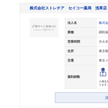
株式会社ストレチア セイコー薬局 浅草店
法人名
株式
業種
調剤
営業時間
月火木金
住所
東京
交通
東京
薬剤師数
※厚生
ります