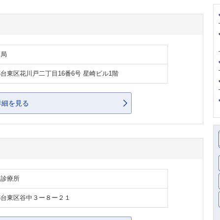
薬局
台東区花川戸二丁目16番6号 星崎ビル1階
詳細を見る
・診療所
都台東区谷中３ー８ー２１