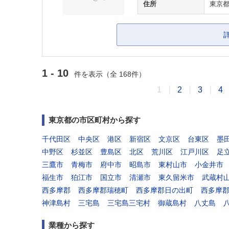
住所
東京
1 - 10
件を表示（全 168件）
1
2
3
4
東京都の市区町村から探す
千代田区
中央区
港区
新宿区
文京区
台東区
墨
中野区
杉並区
豊島区
北区
荒川区
江戸川区
足
三鷹市
青梅市
府中市
昭島市
東村山市
小金井市
福生市
狛江市
国立市
清瀬市
東久留米市
武蔵村
西多摩郡
西多摩郡瑞穂町
西多摩郡日の出町
西多摩
神津島村
三宅島
三宅島三宅村
御蔵島村
八丈島
業種から探す