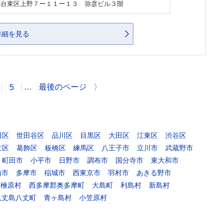
都台東区上野７ー１１ー１３ 弥彦ビル３階
詳細を見る
…
最後のページ
〉
5
田区
世田谷区
品川区
目黒区
大田区
江東区
渋谷区
立区
葛飾区
板橋区
練馬区
八王子市
立川市
武蔵野市
町田市
小平市
日野市
調布市
国分寺市
東大和市
山市
多摩市
稲城市
西東京市
羽村市
あきる野市
郡檜原村
西多摩郡奥多摩町
大島町
利島村
新島村
八丈島八丈町
青ヶ島村
小笠原村