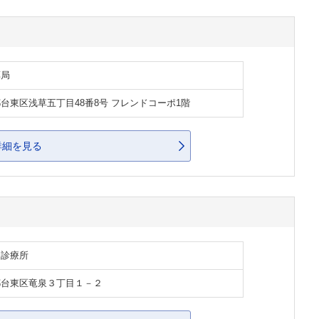
薬局
台東区浅草五丁目48番8号 フレンドコーポ1階
詳細を見る
・診療所
都台東区竜泉３丁目１－２