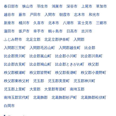
春日部市
狭山市
羽生市
鴻巣市
深谷市
上尾市
草加市
越谷市
蕨市
戸田市
入間市
朝霞市
志木市
和光市
新座市
桶川市
久喜市
北本市
八潮市
富士見市
三郷市
蓮田市
坂戸市
幸手市
鶴ヶ島市
日高市
吉川市
ふじみ野市
北足立郡
北足立郡伊奈町
入間郡
入間郡三芳町
入間郡毛呂山町
入間郡越生町
比企郡
比企郡滑川町
比企郡嵐山町
比企郡小川町
比企郡川島町
比企郡吉見町
比企郡鳩山町
比企郡ときがわ町
秩父郡
秩父郡横瀬町
秩父郡皆野町
秩父郡長瀞町
秩父郡小鹿野町
秩父郡東秩父村
児玉郡
児玉郡美里町
児玉郡神川町
児玉郡上里町
大里郡
大里郡寄居町
南埼玉郡
南埼玉郡宮代町
北葛飾郡
北葛飾郡杉戸町
北葛飾郡松伏町
白岡市