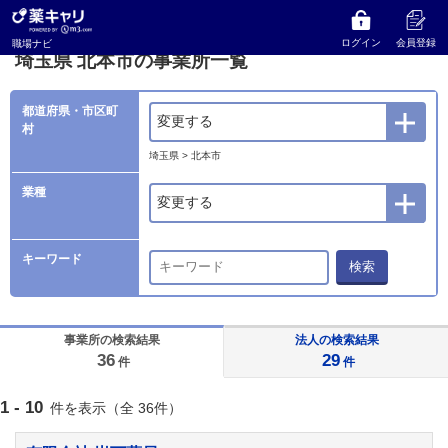
薬キャリ 職場ナビ
事業所検索
埼玉県
北本市の事業所一覧
ログイン
会員登録
職場ナビ
埼玉県 北本市の事業所一覧
都道府県・市区町
変更する
村
埼玉県 > 北本市
業種
変更する
キーワード
検索
事業所の検索結果
法人の検索結果
36
29
件
件
1 - 10
件を表示（全 36件）