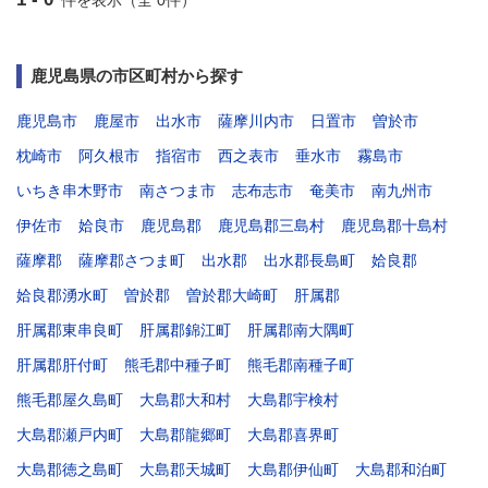
件を表示（全 0件）
鹿児島県の市区町村から探す
鹿児島市
鹿屋市
出水市
薩摩川内市
日置市
曽於市
枕崎市
阿久根市
指宿市
西之表市
垂水市
霧島市
いちき串木野市
南さつま市
志布志市
奄美市
南九州市
伊佐市
姶良市
鹿児島郡
鹿児島郡三島村
鹿児島郡十島村
薩摩郡
薩摩郡さつま町
出水郡
出水郡長島町
姶良郡
姶良郡湧水町
曽於郡
曽於郡大崎町
肝属郡
肝属郡東串良町
肝属郡錦江町
肝属郡南大隅町
肝属郡肝付町
熊毛郡中種子町
熊毛郡南種子町
熊毛郡屋久島町
大島郡大和村
大島郡宇検村
大島郡瀬戸内町
大島郡龍郷町
大島郡喜界町
大島郡徳之島町
大島郡天城町
大島郡伊仙町
大島郡和泊町