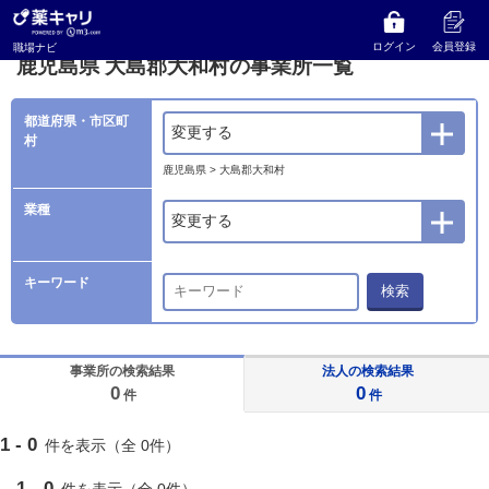
薬キャリ 職場ナビ
事業所検索
鹿児島県
大島郡大和村の事業所一覧
ログイン
会員登録
職場ナビ
鹿児島県 大島郡大和村の事業所一覧
都道府県・市区町
変更する
村
鹿児島県 > 大島郡大和村
業種
変更する
キーワード
検索
事業所の検索結果
法人の検索結果
0
0
件
件
1 - 0
件を表示（全 0件）
1 - 0