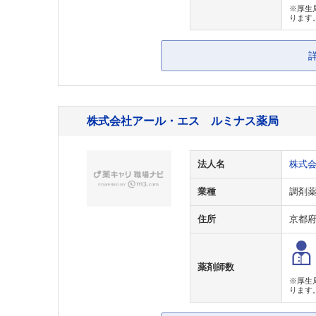
※厚生
ります
株式会社アール・エス ルミナス薬局
法人名
株式
業種
調剤
住所
京都
薬剤師数
※厚生
ります