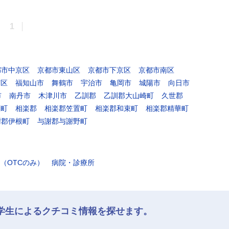
1
都市中京区
京都市東山区
京都市下京区
京都市南区
京区
福知山市
舞鶴市
宇治市
亀岡市
城陽市
向日市
市
南丹市
木津川市
乙訓郡
乙訓郡大山崎町
久世郡
原町
相楽郡
相楽郡笠置町
相楽郡和束町
相楽郡精華町
謝郡伊根町
与謝郡与謝野町
（OTCのみ）
病院・診療所
学生によるクチコミ情報を探せます。