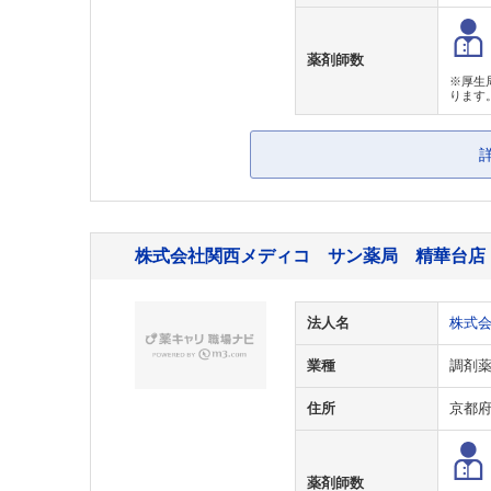
薬剤師数
※厚生
ります
株式会社関西メディコ サン薬局 精華台店
法人名
株式
業種
調剤
住所
京都
薬剤師数