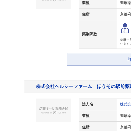
業種
調剤
住所
京都
薬剤師数
※厚生
ります
株式会社ヘルシーファーム ほうその駅前薬
法人名
株式
業種
調剤
住所
京都