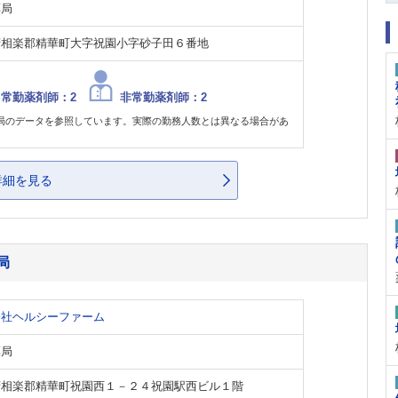
薬局
府相楽郡精華町大字祝園小字砂子田６番地
常勤薬剤師：2
非常勤薬剤師：2
局のデータを参照しています。実際の勤務人数とは異なる場合があ
。
詳細を見る
局
会社ヘルシーファーム
薬局
府相楽郡精華町祝園西１－２４祝園駅西ビル１階