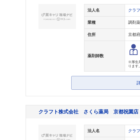
法人名
クラ
業種
調剤
住所
京都
薬剤師数
※厚生
ります
クラフト株式会社 さくら薬局 京都祝園店
法人名
クラ