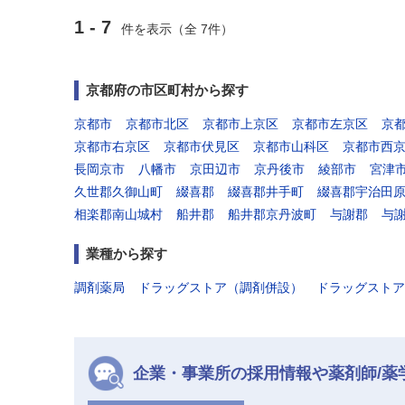
1 - 7
件を表示（全 7件）
京都府の市区町村から探す
京都市
京都市北区
京都市上京区
京都市左京区
京
京都市右京区
京都市伏見区
京都市山科区
京都市西
長岡京市
八幡市
京田辺市
京丹後市
綾部市
宮津
久世郡久御山町
綴喜郡
綴喜郡井手町
綴喜郡宇治田
相楽郡南山城村
船井郡
船井郡京丹波町
与謝郡
与
業種から探す
調剤薬局
ドラッグストア（調剤併設）
ドラッグストア
企業・事業所の採用情報や薬剤師/薬