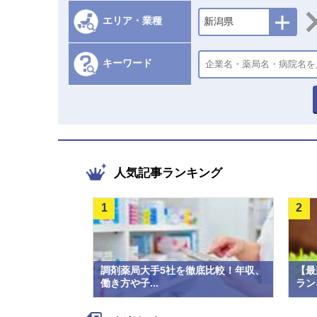
エリア・業種
新潟県
キーワード
人気記事ランキング
1
2
調剤薬局大手5社を徹底比較！年収、
【最
働き方や子...
ラン