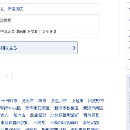
町立 津南病院
・診療所
県中魚沼郡津南町下船渡丁２６８２
詳細を見る
1
十日町市
見附市
燕市
糸魚川市
上越市
阿賀野市
新潟市中央区
新潟市江南区
新潟市秋葉区
新潟市南区
五泉市
胎内市
北蒲原郡
北蒲原郡聖籠町
西蒲原郡
東蒲原郡阿賀町
三島郡
三島郡出雲崎町
南魚沼郡
刈羽郡刈羽村
岩船郡
岩船郡関川村
岩船郡粟島浦村