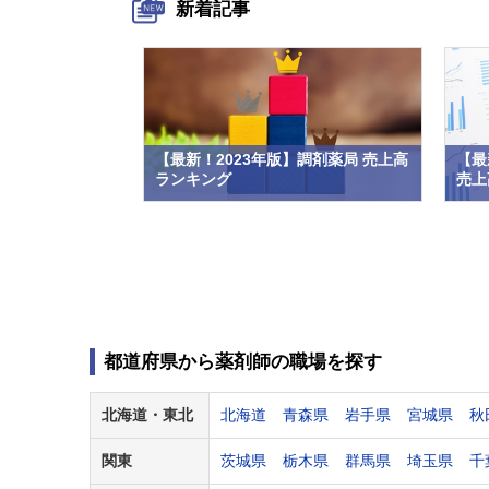
新着記事
【最新！2023年版】調剤薬局 売上高
【最
ランキング
売上高
都道府県から薬剤師の職場を探す
北海道・
東北
北海道
青森県
岩手県
宮城県
秋
関東
茨城県
栃木県
群馬県
埼玉県
千