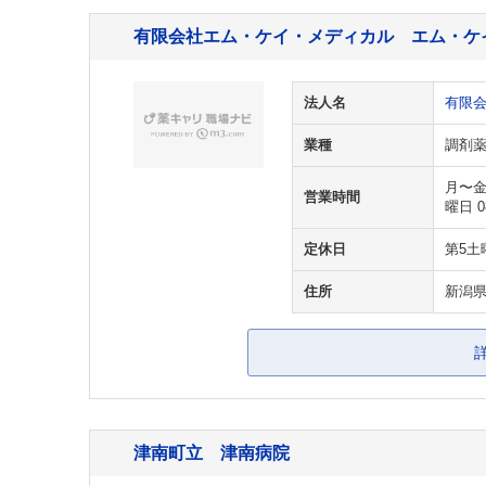
有限会社エム・ケイ・メディカル エム・ケ
法人名
有限
業種
調剤
月〜金曜
営業時間
曜日 0
定休日
第5土
住所
新潟県
津南町立 津南病院