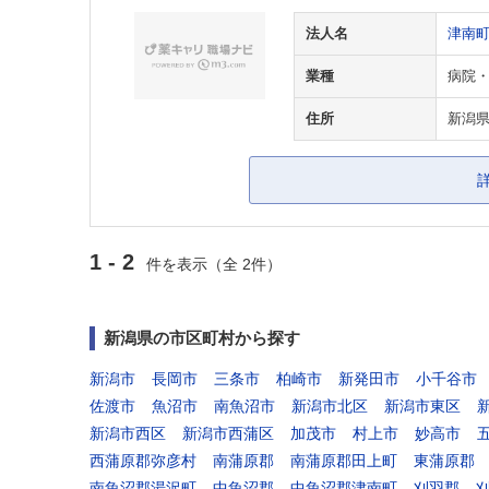
法人名
津南
業種
病院
住所
新潟
1 - 2
件を表示（全 2件）
新潟県の市区町村から探す
新潟市
長岡市
三条市
柏崎市
新発田市
小千谷市
佐渡市
魚沼市
南魚沼市
新潟市北区
新潟市東区
新潟市西区
新潟市西蒲区
加茂市
村上市
妙高市
西蒲原郡弥彦村
南蒲原郡
南蒲原郡田上町
東蒲原郡
南魚沼郡湯沢町
中魚沼郡
中魚沼郡津南町
刈羽郡