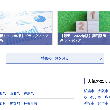
新！2023年版】ドラッグストア
【最新！2022年版】調剤薬局 
...
高ランキング
特集の一覧を見る
人気のエリ
横浜市
大阪市
田県
山形県
福島県
さいたま市
広
浜松市
熊本市
葉県
東京都
神奈川県