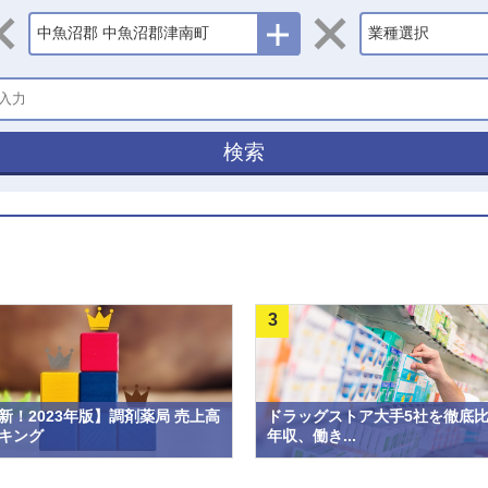
中魚沼郡 中魚沼郡津南町
業種選択
検索
3
新！2023年版】調剤薬局 売上高
ドラッグストア大手5社を徹底
キング
年収、働き...