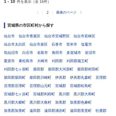
1 - 10
件を表示（全 16件）
最後のページ
〉
1
2
宮城県の市区町村から探す
仙台市
仙台市青葉区
仙台市宮城野区
仙台市若林区
仙台市太白区
仙台市泉区
石巻市
登米市
塩竈市
気仙沼市
白石市
名取市
角田市
多賀城市
岩沼市
栗原市
東松島市
大崎市
刈田郡
刈田郡蔵王町
刈田郡七ヶ宿町
柴田郡
柴田郡大河原町
柴田郡村田町
柴田郡柴田町
柴田郡川崎町
伊具郡
伊具郡丸森町
亘理郡
亘理郡亘理町
亘理郡山元町
宮城郡
宮城郡松島町
宮城郡七ヶ浜町
宮城郡利府町
黒川郡
黒川郡大和町
黒川郡大郷町
黒川郡大衡村
加美郡
加美郡色麻町
加美郡加美町
遠田郡
遠田郡涌谷町
遠田郡美里町
牡鹿郡