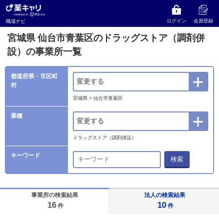
薬キャリ 職場ナビ
事業所検索
宮城県
仙台市青葉区のドラッグストア（調剤併設）の事業所一覧
ログイン
会員登録
職場ナビ
宮城県 仙台市青葉区のドラッグストア（調剤併
設）の事業所一覧
都道府県・市区町
変更する
村
宮城県 > 仙台市青葉区
業種
変更する
ドラッグストア（調剤併設）
キーワード
検索
事業所の検索結果
法人の検索結果
16
10
件
件