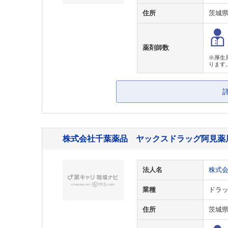
住所
茨城
薬剤師数
※厚生
ります
株式会社千葉薬品 ヤックスドラッグ阿見薬
法人名
株式
業種
ドラ
住所
茨城