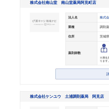
株式会社南山堂 南山堂薬局阿見町店
法人名
株式
業種
調剤
住所
茨城
薬剤師数
※厚生
ります
株式会社ケンユウ 土浦調剤薬局 阿見店