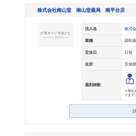
株式会社南山堂 南山堂薬局 南平台店
法人名
株式
業種
調剤
定休日
日祝
住所
茨城
薬剤師数
※厚生
ります