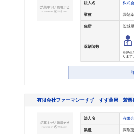
法人名
株式
業種
調剤
住所
茨城
薬剤師数
※厚生
ります
有限会社ファーマシーすず すず薬局 若栗
法人名
有限
業種
調剤