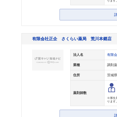
ります
有限会社正企 さくらい薬局 荒川本郷店
法人名
有限
業種
調剤
住所
茨城
薬剤師数
※厚生
ります