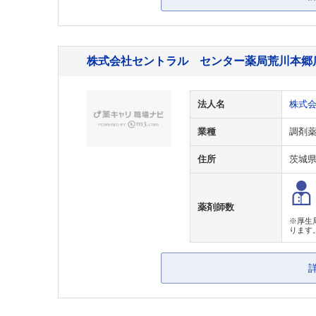
株式会社セントラル センター薬局荒川本郷
法人名
株式
業種
調剤
住所
茨城
薬剤師数
※厚生
ります