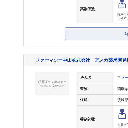
薬剤師数
※厚生
ります
ファーマシー中山株式会社 アスカ薬局阿見
法人名
ファ
業種
調剤
住所
茨城
薬剤師数
※厚生