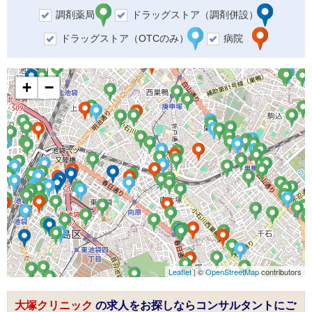
調剤薬局
ドラッグストア（調剤併設）
ドラッグストア（OTCのみ）
病院
+
−
Leaflet
| ©
OpenStreetMap
contributors
大塚クリニック
の求人をお探しならコンサルタントにご