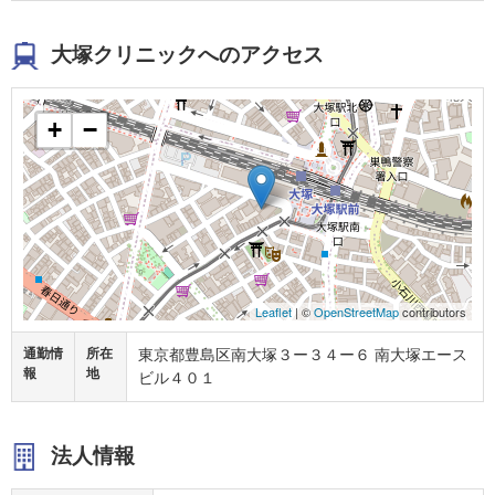
大塚クリニックへのアクセス
+
−
Leaflet
| ©
OpenStreetMap
contributors
通勤情
所在
東京都豊島区南大塚３ー３４ー６ 南大塚エース
報
地
ビル４０１
法人情報