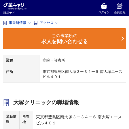
薬キャリ 職場ナビ
東京都
豊島区
病院・診療所
大塚クリニック
大塚クリニック
ログイン
会員登録
職場ナビ
事業所情報
アクセス
この事業所の
求人を問い合わせる
業種
病院・診療所
住所
東京都豊島区南大塚３ー３４ー６ 南大塚エース
ビル４０１
大塚クリニックの職場情報
通勤情
所在
東京都豊島区南大塚３ー３４ー６ 南大塚エース
報
地
ビル４０１