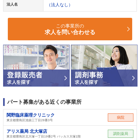
法人名
（法人なし）
この事業所の
求人を問い合わせる
パート募集がある近くの事業所
関野臨床薬理クリニック
病院
東京都豊島区池袋三丁目28番3号
アリス薬局 北大塚店
調剤薬局
東京都豊島区北大塚一丁目19番2号 バッカス大塚1階