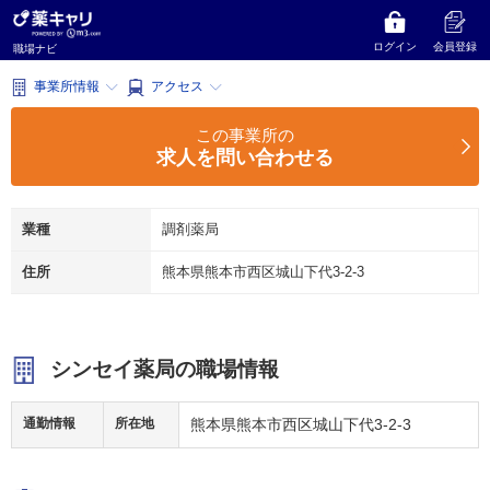
薬キャリ 職場ナビ
熊本県
熊本市西区
調剤薬局
シンセイ薬局
シンセイ薬局
ログイン
会員登録
職場ナビ
事業所情報
アクセス
この事業所の
求人を問い合わせる
業種
調剤薬局
住所
熊本県熊本市西区城山下代3-2-3
シンセイ薬局の職場情報
通勤情報
所在地
熊本県熊本市西区城山下代3-2-3