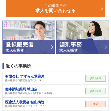
この事業所の
求人を問い合わせる
近くの事業所
有限会社 すずらん堂薬局
調剤薬局
熊本県熊本市西区城山下代3-1-5
熊本調剤薬局 城山店
調剤薬局
熊本県熊本市西区城山大塘1丁目24番20号
医療法人敬愛会 城山病院
病院
熊本県熊本市西区上代９ー２ー２０