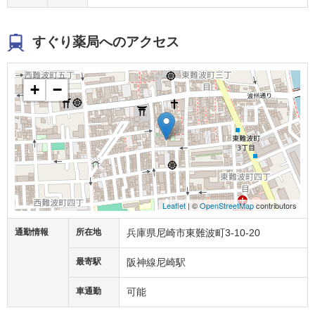
すぐり薬局へのアクセス
+
−
Leaflet
| ©
OpenStreetMap
contributors
通勤情報
所在地
兵庫県尼崎市東難波町3-10-20
最寄駅
阪神線尼崎駅
車通勤
可能