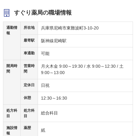
すぐり薬局の職場情報
通勤情
所在地
兵庫県尼崎市東難波町3-10-20
報
最寄駅
阪神線尼崎駅
車通勤
可能
開局時
営業時
月火木金 9:00～19:30 / 水 9:00～12:30 / 土
間
間
9:00～13:00
定休日
日祝
休憩
12:30～16:30
処方科
処方科
総合科目
目
目
施設情
薬歴
紙
報