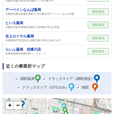
大阪府大阪市西淀川区福町２丁目８番６号
アーベインなんば薬局
調剤薬局
大阪府大阪市浪速区湊町2丁目1番34号アーベインなんば1階
といろ薬局
調剤薬局
大阪府大阪市福島区福島6丁目9番15号101号室
谷上ロイヤル薬局
調剤薬局
兵庫県神戸市北区谷上東町1番1号谷上SHビル1F
らいふ薬局 武庫川店
調剤薬局
兵庫県尼崎市武庫川町２－４２－１
近くの事業所マップ
調剤薬局
ドラッグストア（調剤併設）
ドラッグストア（OTCのみ）
病院
+
−