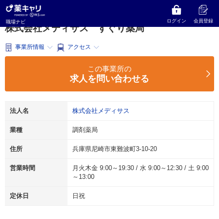
薬キャリ 職場ナビ
兵庫県
尼崎市
調剤薬局
株式会社メディサス
すぐり薬局
ログイン
会員登録
職場ナビ
株式会社メディサス すぐり薬局
事業所情報
アクセス
この事業所の
求人を問い合わせる
法人名
株式会社メディサス
業種
調剤薬局
住所
兵庫県尼崎市東難波町3-10-20
営業時間
月火木金 9:00～19:30 / 水 9:00～12:30 / 土 9:00
～13:00
定休日
日祝